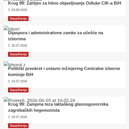
Krug 99: Zahtjev za hitno objavljivanje Odluke CIK-a BiH
03.08.2026
Saopštenja
Dijaspora i administrativne zamke za učešće na
izborima
30.07.2026
Saopštenja
Politički preokret i ustavni inžinjering Centralne izborne
komisije BiH
24.07.2026
Saopštenja
Krug 99: Zamjena teza laktaškog glasnogovornika
zagrebačkih hegemonista
20.07.2026
Saopštenja