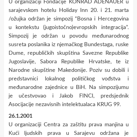
U organizaciji Fondacije KONRAD ADENAUER u
sarajevskom hotelu Holiday Inn 20. i 21. marta
/ožujka održan je simpozij “Bosna i Hercegovina
u kontekstu (jugoistočno)evropskih integracija”.
Simpozij je održan u povodu međunarodnog
susreta poslanika iz njemačkog Bundestaga, ruske
Dume, republičkih skupština Savezne Republike
Jugoslavije, Sabora Republike Hrvatske, te iz
Narodne skupštine Makedonije. Poziv su dobili i
predstavnici lokalnog političkog vođstva i
međunarodne zajednice u BiH. Na simpozijumu
je učestvovao i Jakob FINCI, predsjednik
Asocijacije nezavisnih intelektualaca KRUG 99.
26.1.2001
U organizaciji Centra za zaštitu prava manjina u
Kući ljudskih prava u Sarajevu održana je