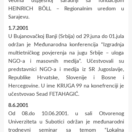
veoma uspješnoj saradnji sa fondacijom
HEINRICH BÖLL – Regionalnim uredom u
Sarajevu.
1.7.2001
U Bujanovačkoj Banji (Srbija) od 29.juna do 01.jula
održan je Međunarodna konferencija “Izgradnja
multietničkog povjerenja na jugu Srbije – uloga
NGO-a i masovnih medija”. Učestvovali su
predstavnici NGO-a i medija iz SR Jugoslavije,
Republike Hrvatske, Slovenije i Bosne i
Hercegovine. U ime KRUGA 99 na konefrenciji je
učestvovao Sead FETAHAGIĆ.
8.6.2001
Od 08.do 10.06.2001. u sali Otvorenog
Univerziteta u Subotici održan je međunarodni
trodnevni seminar sa temom “Lokalna