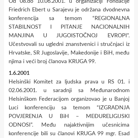
Od 08.do 10.06.2001. u organizaciji Fondacije
Friedrich Ebert u Sarajevu je održana dvodnevna
konferencija sa temom “REGIONALNA
STABILNOST I PITANJE NACIONALNIH
MANJINA U JUGOISTOČNOJ EVROPI”.
Učestvovali su ugledni znanstvenici i stručnjaci iz
Hrvatske, SR Jugoslavije, Makedonije i BiH, među
njima i veći broj članova KRUGA 99.
1.6.2001
Helsinški Komitet za ljudska prava u RS 01. i
02.06.2001. u saradnji sa Međunarodnom
Helsinškom Federacijom organizovao je u Banjoj
Luci konferenciju sa temom “IZGRADNJA
POVJERENJA U BiH – MEĐURELIGIJSKI
ODNOSI”. Među najaktivnijim učesnicima
konferencije bili su članovi KRUGA 99 mgr. Esad