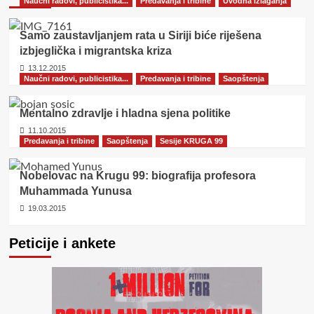
Naučni radovi, publicistika...
Predavanja i tribine
Uvodna izlaganja
Samo zaustavljanjem rata u Siriji biće riješena
izbjeglička i migrantska kriza
13.12.2015
Naučni radovi, publicistika...
Predavanja i tribine
Saopštenja
Mentalno zdravlje i hladna sjena politike
11.10.2015
Predavanja i tribine
Saopštenja
Sesije KRUGA 99
Nobelovac na Krugu 99: biografija profesora
Muhammada Yunusa
19.03.2015
Peticije i ankete