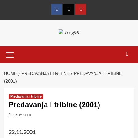
Skip
to
Facebook
Twitter
YouTube
content
Primary
Menu
HOME
PREDAVANJA I TRIBINE
PREDAVANJA I TRIBINE
(2001)
Predavanja i tribine
Predavanja i tribine (2001)
19.05.2001
22.11.2001