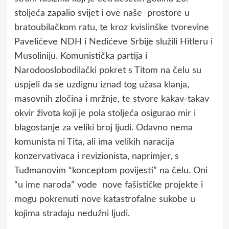
stoljeća zapalio svijet i ove naše prostore u
bratoubilačkom ratu, te kroz kvislinške tvorevine
Pavelićeve NDH i Nedićeve Srbije služili Hitleru i
Musoliniju. Komunistička partija i
Narodooslobodilački pokret s Titom na čelu su
uspjeli da se uzdignu iznad tog užasa klanja,
masovnih zločina i mržnje, te stvore kakav-takav
okvir života koji je pola stoljeća osigurao mir i
blagostanje za veliki broj ljudi. Odavno nema
komunista ni Tita, ali ima velikih naracija
konzervativaca i revizionista, naprimjer, s
Tuđmanovim “konceptom povijesti” na čelu. Oni
“u ime naroda” vode nove fašističke projekte i
mogu pokrenuti nove katastrofalne sukobe u
kojima stradaju nedužni ljudi.