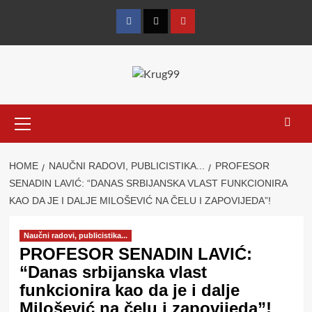
Skip
to
Facebook
Twitter
YouTube
content
Primary
Menu
HOME
NAUČNI RADOVI, PUBLICISTIKA...
PROFESOR
SENADIN LAVIĆ: “DANAS SRBIJANSKA VLAST FUNKCIONIRA
KAO DA JE I DALJE MILOŠEVIĆ NA ČELU I ZAPOVIJEDA”!
Naučni radovi, publicistika...
PROFESOR SENADIN LAVIĆ:
“Danas srbijanska vlast
funkcionira kao da je i dalje
Milošević na čelu i zapovijeda”!