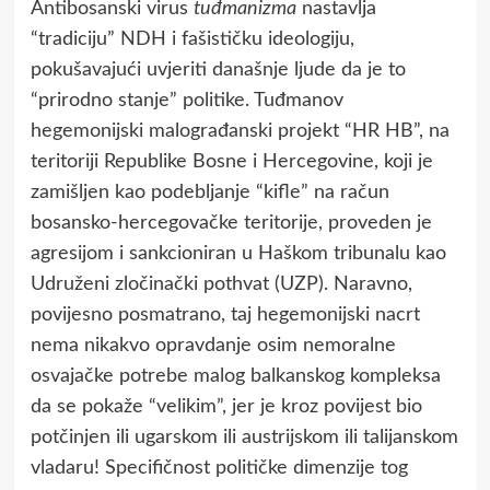
Antibosanski virus
tuđmanizma
nastavlja
“tradiciju” NDH i fašističku ideologiju,
pokušavajući uvjeriti današnje ljude da je to
“prirodno stanje” politike. Tuđmanov
hegemonijski malograđanski projekt “HR HB”, na
teritoriji Republike Bosne i Hercegovine, koji je
zamišljen kao podebljanje “kifle” na račun
bosansko-hercegovačke teritorije, proveden je
agresijom i sankcioniran u Haškom tribunalu kao
Udruženi zločinački pothvat (UZP). Naravno,
povijesno posmatrano, taj hegemonijski nacrt
nema nikakvo opravdanje osim nemoralne
osvajačke potrebe malog balkanskog kompleksa
da se pokaže “velikim”, jer je kroz povijest bio
potčinjen ili ugarskom ili austrijskom ili talijanskom
vladaru! Specifičnost političke dimenzije tog