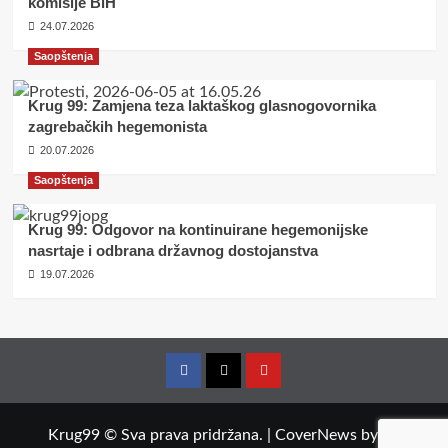
komisije BiH
24.07.2026
Saopštenja
Krug 99: Zamjena teza laktaškog glasnogovornika
zagrebačkih hegemonista
20.07.2026
Saopštenja
Krug 99: Odgovor na kontinuirane hegemonijske
nasrtaje i odbrana državnog dostojanstva
19.07.2026
Facebook
Twitter
YouTube
Krug99 © Sva prava pridržana.
|
CoverNews
by AF