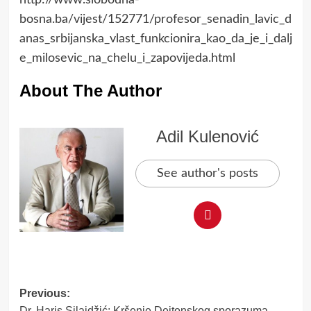
http://www.slobodna-
bosna.ba/vijest/152771/profesor_senadin_lavic_d
anas_srbijanska_vlast_funkcionira_kao_da_je_i_dalj
e_milosevic_na_chelu_i_zapovijeda.html
About The Author
Adil Kulenović
See author's posts
Post
Previous:
Dr. Haris Silajdžić: Kršenje Dejtonskog sporazuma