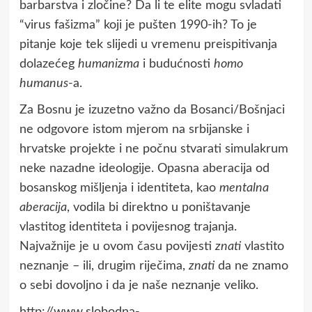
barbarstva i zločine? Da li te elite mogu svladati
“virus fašizma” koji je pušten 1990-ih? To je
pitanje koje tek slijedi u vremenu preispitivanja
dolazećeg
humanizma
i budućnosti
homo
humanus
-a.
Za Bosnu je izuzetno važno da Bosanci/Bošnjaci
ne odgovore istom mjerom na srbijanske i
hrvatske projekte i ne počnu stvarati simulakrum
neke nazadne ideologije. Opasna aberacija od
bosanskog mišljenja i identiteta, kao
mentalna
aberacija
, vodila bi direktno u poništavanje
vlastitog identiteta i povijesnog trajanja.
Najvažnije je u ovom času povijesti
znati
vlastito
neznanje – ili, drugim riječima,
znati
da ne znamo
o sebi dovoljno i da je naše neznanje veliko.