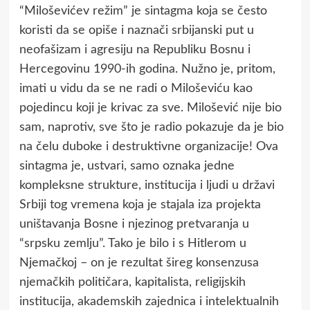
“Miloševićev režim” je sintagma koja se često
koristi da se opiše i naznači srbijanski put u
neofašizam i agresiju na Republiku Bosnu i
Hercegovinu 1990-ih godina. Nužno je, pritom,
imati u vidu da se ne radi o Miloševiću kao
pojedincu koji je krivac za sve. Milošević nije bio
sam, naprotiv, sve što je radio pokazuje da je bio
na čelu duboke i destruktivne organizacije! Ova
sintagma je, ustvari, samo oznaka jedne
kompleksne strukture, institucija i ljudi u državi
Srbiji tog vremena koja je stajala iza projekta
uništavanja Bosne i njezinog pretvaranja u
“srpsku zemlju”. Tako je bilo i s Hitlerom u
Njemačkoj – on je rezultat šireg konsenzusa
njemačkih političara, kapitalista, religijskih
institucija, akademskih zajednica i intelektualnih