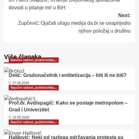
navigation
dovodi u pitanje mir u BiH
Next:
Zupčević: Ojačati ulogu medija da bi se unaprijedio
njihov položaj u društvu
Više članaka
Naučni radovi, publicistika...
Delić: Gradonačelnik i entitetizacija – biti ili ne biti?
27.06.2026
Naučni radovi, publicistika...
Prof.dr. Avdispagić: Kako se postaje metropolom –
Grad i Univerzitet
15.06.2026
Naučni radovi, publicistika...
Halilović: Neki od razloga održavanja protesta su