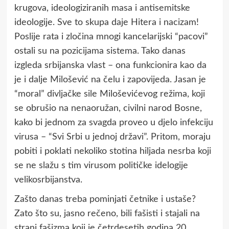
krugova, ideologiziranih masa i antisemitske
ideologije. Sve to skupa daje Hitera i nacizam!
Poslije rata i zločina mnogi kancelarijski “pacovi”
ostali su na pozicijama sistema. Tako danas
izgleda srbijanska vlast – ona funkcionira kao da
je i dalje Milošević na čelu i zapovijeda. Jasan je
“moral” divljačke sile Miloševićevog režima, koji
se obrušio na nenaoružan, civilni narod Bosne,
kako bi jednom za svagda proveo u djelo infekciju
virusa – “Svi Srbi u jednoj državi”. Pritom, moraju
pobiti i poklati nekoliko stotina hiljada nesrba koji
se ne slažu s tim virusom političke idelogije
velikosrbijanstva.
Zašto danas treba pominjati četnike i ustaše?
Zato što su, jasno rečeno, bili fašisti i stajali na
strani fašizma koji je četrdesetih godina 20.