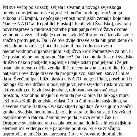
Pri sve većoj polarizaciji svijeta i stvaranju novoga svjetskoga
poretka u uvjetima ruske agresije i međunarodnoga oružanoga
sukoba u Ukrajini, u općoj se javnosti nordijskih zemalja koje nisu
članice NATO-a, Republici Finskoj i Kraljevini Švedskoj, otvaraju
nove rasprave o mudrosti potrebe pristupanja ovih država ovome
vojnome savezu. Rusija je ovome, svjedočili smo, već izrazila svoje
snažno protivljenje. Da li će ove dvije države sada biti prinuđene da
još jednom razmisle, hoće li nastaviti imati odnos s ovom
međunarodnom organizacijom isključivo kroz Partnerstvo za mir, ili
će postati njene punopravne članice? Da li će otuda finsko i švedsko
društvo nakon posljednje agresije i dalje ostati podijeljeno i željeti
ostati sigurnosno ničija zemlja ili će recentna vanjska politika Rusije
natjerati i ove dvije države da propitaju svoj službeni stav? Čini se
da su Šveđani ipak bliže ulasku u NATO, negoli Finci, posebno i iz
razloga što ova država u posljednje vrijeme svjedoči ruskim vojnim
aktivnostima u blizini svoje obale, odnosno svoga zračnoga
prostora, istodobno imajući u vidu da preko puta Baltičkoga mora
leži ruska Kalinjingradska oblast, što ih čini ruskim susjedima, sa
sjeverne strane Baltika. Ovakav slijed događaja će zasigurno značiti
gubitak švedske neutralnosti, koja je stara koliko su stari i završetci
Napoleonovih ratova. Zanimljivo je da je ova zemlja čak i u
Drugome svjetskome ratu ostala neutralna, doduše s hipokrizijskim
elementima vođenja dvije paralelne politike. Nije se značajno
usprotivila njemačkome agresoru, što je vjerovatno doprinijelo