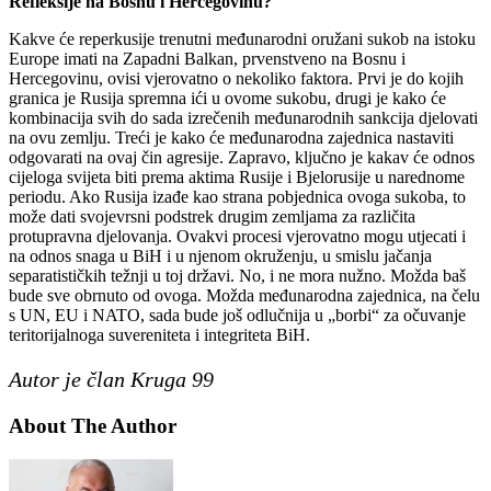
Refleksije na Bosnu i Hercegovinu?
Kakve će reperkusije trenutni međunarodni oružani sukob na istoku
Europe imati na Zapadni Balkan, prvenstveno na Bosnu i
Hercegovinu, ovisi vjerovatno o nekoliko faktora. Prvi je do kojih
granica je Rusija spremna ići u ovome sukobu, drugi je kako će
kombinacija svih do sada izrečenih međunarodnih sankcija djelovati
na ovu zemlju. Treći je kako će međunarodna zajednica nastaviti
odgovarati na ovaj čin agresije. Zapravo, ključno je kakav će odnos
cijeloga svijeta biti prema aktima Rusije i Bjelorusije u narednome
periodu. Ako Rusija izađe kao strana pobjednica ovoga sukoba, to
može dati svojevrsni podstrek drugim zemljama za različita
protupravna djelovanja. Ovakvi procesi vjerovatno mogu utjecati i
na odnos snaga u BiH i u njenom okruženju, u smislu jačanja
separatističkih težnji u toj državi. No, i ne mora nužno. Možda baš
bude sve obrnuto od ovoga. Možda međunarodna zajednica, na čelu
s UN, EU i NATO, sada bude još odlučnija u „borbi“ za očuvanje
teritorijalnoga suvereniteta i integriteta BiH.
Autor je član Kruga 99
About The Author