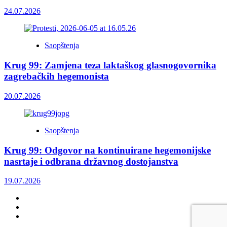
24.07.2026
Saopštenja
Krug 99: Zamjena teza laktaškog glasnogovornika
zagrebačkih hegemonista
20.07.2026
Saopštenja
Krug 99: Odgovor na kontinuirane hegemonijske
nasrtaje i odbrana državnog dostojanstva
19.07.2026
Facebook
Twitter
YouTube