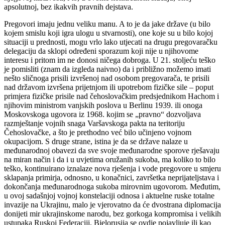
apsolutnoj, bez ikakvih pravnih dejstava.
Pregovori imaju jednu veliku manu. A to je da jake države (u bilo
kojem smislu koji igra ulogu u stvarnosti), one koje su u bilo kojoj
situaciji u prednosti, mogu vrlo lako utjecati na drugu pregovaračku
delegaciju da sklopi određeni sporazum koji nije u njihovome
interesu i pritom im ne donosi ničega dobroga. U 21. stoljeću teško
je pomisliti (znam da izgleda naivno) da i približno možemo imati
nešto sličnoga prisili izvršenoj nad osobom pregovarača, te prisili
nad državom izvršena prijetnjom ili upotrebom fizičke sile – poput
primjera fizičke prisile nad čehoslovačkim predsjednikom Hachom i
njihovim ministrom vanjskih poslova u Berlinu 1939. ili onoga
Moskovskoga ugovora iz 1968. kojim se „pravno“ dozvoljava
razmještanje vojnih snaga Varšavskoga pakta na teritoriju
Čehoslovačke, a što je prethodno već bilo učinjeno vojnom
okupacijom. S druge strane, istina je da se države nalaze u
međunarodnoj obavezi da sve svoje međunarodne sporove rješavaju
na miran način i da i u uvjetima oružanih sukoba, ma koliko to bilo
teško, kontinuirano iznalaze nova rješenja i vode pregovore u smjeru
sklapanja primirja, odnosno, u konačnici, završetka neprijateljstava i
dokončanja međunarodnoga sukoba mirovnim ugovorom. Međutim,
u ovoj sadašnjoj vojnoj konstelaciji odnosa i aktuelne ruske totalne
invazije na Ukrajinu, malo je vjerovatno da će dvostrana diplomacija
donijeti mir ukrajinskome narodu, bez gorkoga kompromisa i velikih
ustupaka Ruskoj Federaciji. Bjelorusija se ovdje pojavljuje ili kao