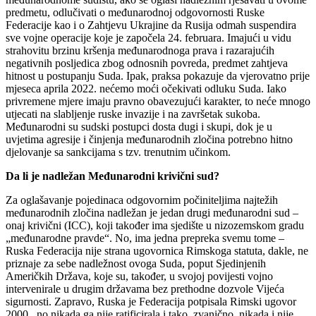
predmetu, odlučivati o međunarodnoj odgovornosti Ruske
Federacije kao i o Zahtjevu Ukrajine da Rusija odmah suspendira
sve vojne operacije koje je započela 24. februara. Imajući u vidu
strahovitu brzinu kršenja međunarodnoga prava i razarajućih
negativnih posljedica zbog odnosnih povreda, predmet zahtjeva
hitnost u postupanju Suda. Ipak, praksa pokazuje da vjerovatno prije
mjeseca aprila 2022. nećemo moći očekivati odluku Suda. Iako
privremene mjere imaju pravno obavezujući karakter, to neće mnogo
utjecati na slabljenje ruske invazije i na završetak sukoba.
Međunarodni su sudski postupci dosta dugi i skupi, dok je u
uvjetima agresije i činjenja međunarodnih zločina potrebno hitno
djelovanje sa sankcijama s tzv. trenutnim učinkom.
Da li je nadležan Međunarodni krivični sud?
Za oglašavanje pojedinaca odgovornim počiniteljima najtežih
međunarodnih zločina nadležan je jedan drugi međunarodni sud –
onaj krivični (ICC), koji također ima sjedište u nizozemskom gradu
„međunarodne pravde“. No, ima jedna prepreka svemu tome –
Ruska Federacija nije strana ugovornica Rimskoga statuta, dakle, ne
priznaje za sebe nadležnost ovoga Suda, poput Sjedinjenih
Američkih Država, koje su, također, u svojoj povijesti vojno
intervenirale u drugim državama bez prethodne dozvole Vijeća
sigurnosti. Zapravo, Ruska je Federacija potpisala Rimski ugovor
2000., no nikada ga nije ratificirala i tako, zvanično, nikada i nije