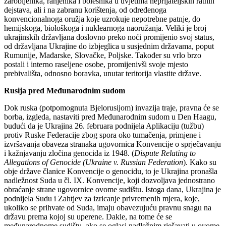
zarobljenika, ranjenika i bolesnika u uvjetima neprijateljskih ratnih
dejstava, ali i na zabranu korištenja, od određenoga
konvencionalnoga oružja koje uzrokuje nepotrebne patnje, do
hemijskoga, biološkoga i nuklearnoga naoružanja. Veliki je broj
ukrajinskih državljana doslovno preko noći promijenio svoj status,
od državljana Ukrajine do izbjeglica u susjednim državama, poput
Rumunije, Mađarske, Slovačke, Poljske. Također su vrlo brzo
postali i interno raseljene osobe, promijenivši svoje mjesto
prebivališta, odnosno boravka, unutar teritorija vlastite države.
Rusija pred Međunarodnim sudom
Dok ruska (potpomognuta Bjelorusijom) invazija traje, pravna će se
borba, izgleda, nastaviti pred Međunarodnim sudom u Den Haagu,
budući da je Ukrajina 26. februara podnijela Aplikaciju (tužbu)
protiv Ruske Federacije zbog spora oko tumačenja, primjene i
izvršavanja obaveza stranaka ugovornica Konvencije o sprječavanju
i kažnjavanju zločina genocida iz 1948. (
Dispute Relating to
Allegations of Genocide (Ukraine v. Russian Federation
). Kako su
obje države članice Konvencije o genocidu, to je Ukrajina pronašla
nadležnost Suda u čl. IX. Konvencije, koji dozvoljava jednostrano
obraćanje strane ugovornice ovome sudištu. Istoga dana, Ukrajina je
podnijela Sudu i Zahtjev za izricanje privremenih mjera, koje,
ukoliko se prihvate od Suda, imaju obavezujuću pravnu snagu na
državu prema kojoj su uperene. Dakle, na tome će se
međunarodnome sudištu, ako se oglasi nadležnim rješavati u ovome