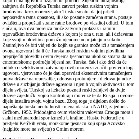
kojom ima ugovor o uzajamnoj pomoći. Slijedom ukrajinskoga
zahtjeva da Republika Turska zatvori prolaz ruskim vojnim
brodovima kroz moreuze, ako Turska smatra da joj prijeti
neposredna ratna opasnost, ili ako postane zaraćena strana, postaje
ovlaštena propuštati strane ratne brodove po vlastitoj odluci. U tom
slučaju, ova dva moreuza može zatvoriti prolazak i ratnim i
trgovačkim brodovima države s kojom je ona u ratu, ali i državama
koje svojim plovilima pomažu njenome neprijatelju u sukobu.
Zanimljivo će biti vidjeti do kojih se granica može ići s tumačenjem
ovoga ugovora i da li će Turska moći ruskim vojnim plovilima
prepriječiti plovidbu ovim dvjema tjesnacima ukoliko smatra da na
crnomorskome području bijesni rat. Turska, čak i ako drži da će
odluka o selektivnom zatvaranju ovih moreuza značiti povredu toga
ugovora, vjerovatno će je dati opravdati ekstenzivnim tumačenjem
prava države na represalije, odnosno protumjere i djelovanju neke
države u suzbijanju države agresora i njenih vojnih aktivnosti u tom
dijelu svijeta. Turskoj su itekako poznati ruski zahtjevi da dvije
države zajednički vojno kontroliraju moreuze te da Rusija u ovome
dijelu instalira svoju vojnu bazu. Zbog toga je dijelom došlo do
napuštanja turske neutralnosti i njena ulaska u NATO, zajedno s
Grčkom, 1952. Pridodajmo ovim visokim valovima Crnoga mora i
stalni međunarodni spor između Ukrajine i Ruske Federacije u
predjelu Kerčkih vrata, morskome tjesnacu koji spaja Azovsko
(najpliće more na svijetu) s Crnim morem.