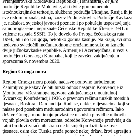
Pridnjestrovsku Moldavsku Republiku (Transnistria),
de jure
područje Republike Moldavije, ali i dvije gorepomenute
istočnoukrajinske teritorije, službeno područja Ukrajine. Rusija ih je
sve redom priznala, istina, izuzev Pridnjestrovlja. Područje Kavkaza
je, nažalost, svjetskoj javnosti poznato i po pokušaju uspostavljanja
samoproglašene i nepriznate Čečenske Republike Ičkerije 1991. u
vrijeme raspada SSSR. To je dovelo do Prvoga čečenskoga rata
1994., ali i do Drugoga, nekoliko godina kasnije. Na kraju, svi smo
nedavno svjedočili međunarodnome oružanome sukobu između
dvije južnokavkaske republike, Armenije i Azerbejdžana, u vezi s
područjem Gorskoga Karabaha, koji je završen zaključenjem
sporazuma 9. novembra 2020.
Region Crnoga mora
Region Crnoga mora postaje nadasve ponovno turbulentno.
Zanimljivo je kakav će biti turski odnos naspram Konvencije iz
Montreuxa, višestranoga ugovora zaključenoga u neutralnoj
Švicarskoj Konfederaciji 1936. o pravnom režimu turskih morskih
tjesnaca, Bosfora i Dardanelija. Radi se, dakle, o tjesnacima koji se
nalaze pod posebnim međunarodnim ugovornim režimom. Iako
države Crnoga mora imaju povlastice u smislu plovidbe njihovih
vojnih plovila ovim moreuzima, odredbe Konvencije predviđaju da
ratni brodovi zaraćenih strana ne bi smjeli prolaziti kroz ove
tjesnace, osim ako Turska pruža pomoć nekoj državi žrtvi agresije s