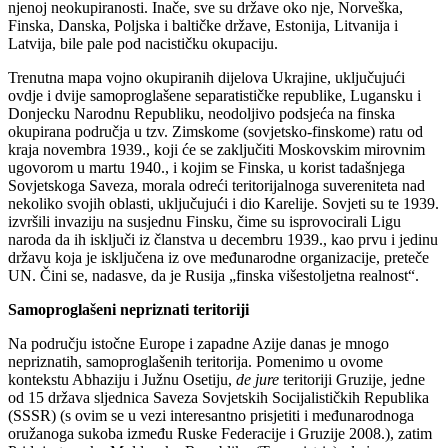
njenoj neokupiranosti. Inače, sve su države oko nje, Norveška,
Finska, Danska, Poljska i baltičke države, Estonija, Litvanija i
Latvija, bile pale pod nacističku okupaciju.
Trenutna mapa vojno okupiranih dijelova Ukrajine, uključujući
ovdje i dvije samoproglašene separatističke republike, Lugansku i
Donjecku Narodnu Republiku, neodoljivo podsjeća na finska
okupirana područja u tzv. Zimskome (sovjetsko-finskome) ratu od
kraja novembra 1939., koji će se zaključiti Moskovskim mirovnim
ugovorom u martu 1940., i kojim se Finska, u korist tadašnjega
Sovjetskoga Saveza, morala odreći teritorijalnoga suvereniteta nad
nekoliko svojih oblasti, uključujući i dio Karelije. Sovjeti su te 1939.
izvršili invaziju na susjednu Finsku, čime su isprovocirali Ligu
naroda da ih isključi iz članstva u decembru 1939., kao prvu i jedinu
državu koja je isključena iz ove međunarodne organizacije, preteče
UN. Čini se, nadasve, da je Rusija „finska višestoljetna realnost“.
Samoproglašeni nepriznati teritoriji
Na području istočne Europe i zapadne Azije danas je mnogo
nepriznatih, samoproglašenih teritorija. Pomenimo u ovome
kontekstu Abhaziju i Južnu Osetiju,
de jure
teritoriji Gruzije, jedne
od 15 država sljednica Saveza Sovjetskih Socijalističkih Republika
(SSSR) (s ovim se u vezi interesantno prisjetiti i međunarodnoga
oružanoga sukoba između Ruske Federacije i Gruzije 2008.), zatim