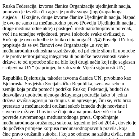
Ruska Federacija, izvorna članica Organizacije ujedinjenih nacija,
ponovno je izvršila čin agresije protiv svoga (jugo)zapadnoga
susjeda – Ukrajine, druge izvorne članice Ujedinjenih nacija. Napad
je ovo ne samo na međunarodno pravo (Povelju Ujedinjenih nacija i
druge međunarodne akte) i postojeći međunarodnopravni poredak,
već i na temeljne vrijednosti, prava i slobode svake civilizacije.
Rušenje je ovo odredbe iz toliko citiranoga čl. 2(4) Povelje UN koja
propisuje da se svi članovi ove Organizacije „u svojim
međunarodnim odnosima suzdržavaju od prijetnje silom ili upotrebe
sile protiv teritorijalnog integriteta ili političke nezavisnosti svake
države, te od upotrebe sile na bilo koji drugi način koji nije saglasan
s ciljevima UN“ (naprimjer, bez dozvole Vijeća sigurnosti UN).
Republika Bjelorusija, također izvorna članica UN, prvobitno kao
Bjeloruska Sovjetska Socijalistička Republika, svrstava sebe u
zemlju koja pruža pomoć i podršku Ruskoj Federaciji, budući da
dozvoljava upotrebu njenoga državnoga područja kako bi jedna
država izvršila agresiju na drugu. Čin agresije je, čini se, vrlo brzo
prerastao u međunarodni oružani sukob između dvije neovisne i
suverene države. U ovim se činjenicama pronalaze višestruke
povrede suvremenoga međunarodnoga prava. Otpočinjanje
međunarodnoga oružanoga sukoba, izgledno još od 2014., dovelo je
do početka primjene korpusa međunarodnopravnih pravila, koja
čine pravo oružanih sukoba, i koja se odnose na zaštitu civila, ratnih