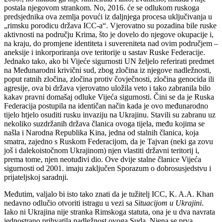
postala njegovom strankom. No, 2016. će se odlukom ruskoga
predsjednika ova zemlja povući iz daljnjega procesa uključivanja u
„rimsku porodicu država ICC-a“. Vjerovatno su pozadina bile ruske
aktivnosti na području Krima, što je dovelo do njegove okupacije i,
na kraju, do promjene identiteta i suvereniteta nad ovim područjem –
aneksije i inkorporiranja ove teritorije u sastav Ruske Federacije.
Jednako tako, ako bi Vijeće sigurnosti UN željelo referirati predmet
na Međunarodni krivični sud, zbog zločina iz njegove nadležnosti,
poput ratnih zločina, zločina protiv čovječnosti, zločina genocida ili
agresije, ova bi država vjerovatno uložila veto i tako zabranila bilo
kakav pravni domašaj odluke Vijeća sigurnosti. Čini se da je Ruska
Federacija postupila na identičan način kada je ovo međunarodno
tijelo htjelo osuditi rusku invaziju na Ukrajinu. Stavili su zabranu uz
nekoliko suzdržanih država članica ovoga tijela, među kojima se
našla i Narodna Republika Kina, jedna od stalnih članica, koja
smatra, zajedno s Ruskom Federacijom, da je Tajvan (neki ga zovu
još i dalekoistočnom Ukrajinom) njen vlastiti državni teritorij i,
prema tome, njen neotuđivi dio. Ove dvije stalne članice Vijeća
sigurnosti od 2001. imaju zaključen Sporazum o dobrosusjedstvu i
prijateljskoj saradnji.
Međutim, valjalo bi isto tako znati da je tužitelj ICC, K. A.A. Khan
nedavno odlučio otvoriti istragu u vezi sa
Situacijom
u Ukrajini
.
Iako ni Ukrajina nije stranka Rimskoga statuta, ona je u dva navrata
jednostrano prihvatila nadležnost ovoga Suda. Njena se prva