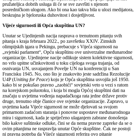
pružateljica dobrih usluga ili će se sve završiti s njenom
posredničkom ulogom. Ako bi ona kao takva bila u ulozi medijatora,
beskrajna je bjeloruska duhovitost i dosjetljivost.
Vijeće sigurnosti ili Opća skupština UN?
Unutar se Ujedinjenih nacija rasprava o trenutnom pitanju svih
pitanja s kraja februara 2022., po završetku XXIV. Zimskih
olimpijskih igara u Pekingu, prebacuje s Vijeća sigurnosti na
„svjetski parlament“, Opću skupštinu ove univerzalne međunarodne
organizacije. Ujedinjene nacije odlikuje sistem kolektivne sigurnosti,
no vrlo upitne učinkovitosti u toku cijeloga svoga trajanja, od
osnivanja UN, usvajanjem Povelje UN na konferenciji u San
Francisku 1945. No, ono što je znakovito jeste sadržina Rezolucije
U4P (
Uniting for Peace
) koju je Opća skupština usvojila još 1950.
kako bi se pokušao pravno „zaobići“ sovjetski veto u vezi s ratom
na korejskom poluotoku, i koja bi mogla Općoj skupštini dati na
značaju u uvjetima vođenja napadačkoga rata jedne države protiv
druge, trenutno obje članice ove svjetske organizacije. Zapravo, u
uvjetima kada Vijeće sigurnosti ne može djelovati sa svojom
primarnom zadaćom staranja i ponovne uspostave međunarodnoga
mira i sigurnosti, kada je spriječeno ulaganjem zabrane donošenja
bilo kakve suštinske odluke, čini se da nema pravne zapreke da se o
ovim pitanjima ne raspravlja unutar Opće skupštine. Čak ne postoji
ni pravna potreba da Vijeće sigurnosti referira ovo pitanje