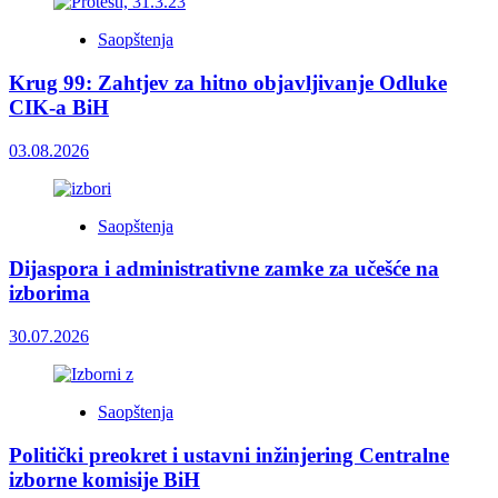
Saopštenja
Krug 99: Zahtjev za hitno objavljivanje Odluke
CIK-a BiH
03.08.2026
Saopštenja
Dijaspora i administrativne zamke za učešće na
izborima
30.07.2026
Saopštenja
Politički preokret i ustavni inžinjering Centralne
izborne komisije BiH