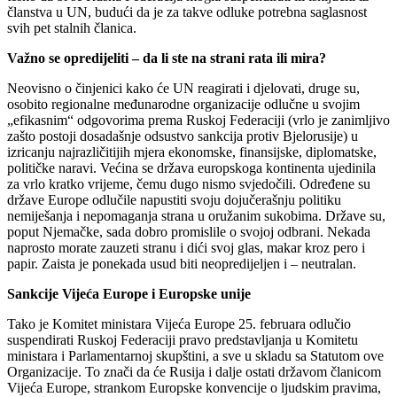
članstva u UN, budući da je za takve odluke potrebna saglasnost
svih pet stalnih članica.
Važno se opredijeliti – da li ste na strani rata ili mira?
Neovisno o činjenici kako će UN reagirati i djelovati, druge su,
osobito regionalne međunarodne organizacije odlučne u svojim
„efikasnim“ odgovorima prema Ruskoj Federaciji (vrlo je zanimljivo
zašto postoji dosadašnje odsustvo sankcija protiv Bjelorusije) u
izricanju najrazličitijih mjera ekonomske, finansijske, diplomatske,
političke naravi. Većina se država europskoga kontinenta ujedinila
za vrlo kratko vrijeme, čemu dugo nismo svjedočili. Određene su
države Europe odlučile napustiti svoju dojučerašnju politiku
nemiješanja i nepomaganja strana u oružanim sukobima. Države su,
poput Njemačke, sada dobro promislile o svojoj odbrani. Nekada
naprosto morate zauzeti stranu i dići svoj glas, makar kroz pero i
papir. Zaista je ponekada usud biti neopredijeljen i – neutralan.
Sankcije Vijeća Europe i Europske unije
Tako je Komitet ministara Vijeća Europe 25. februara odlučio
suspendirati Ruskoj Federaciji pravo predstavljanja u Komitetu
ministara i Parlamentarnoj skupštini, a sve u skladu sa Statutom ove
Organizacije. To znači da će Rusija i dalje ostati državom članicom
Vijeća Europe, strankom Europske konvencije o ljudskim pravima,