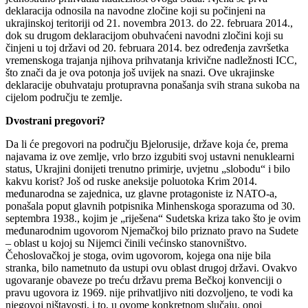
deklaracija odnosila na navodne zločine koji su počinjeni na
ukrajinskoj teritoriji od 21. novembra 2013. do 22. februara 2014.,
dok su drugom deklaracijom obuhvaćeni navodni zločini koji su
činjeni u toj državi od 20. februara 2014. bez određenja završetka
vremenskoga trajanja njihova prihvatanja krivične nadležnosti ICC,
što znači da je ova potonja još uvijek na snazi. Ove ukrajinske
deklaracije obuhvataju protupravna ponašanja svih strana sukoba na
cijelom području te zemlje.
Dvostrani pregovori?
Da li će pregovori na području Bjelorusije, države koja će, prema
najavama iz ove zemlje, vrlo brzo izgubiti svoj ustavni nenuklearni
status, Ukrajini donijeti trenutno primirje, uvjetnu „slobodu“ i bilo
kakvu korist? Još od ruske aneksije poluotoka Krim 2014.
međunarodna se zajednica, uz glavne protagoniste iz NATO-a,
ponašala poput glavnih potpisnika Minhenskoga sporazuma od 30.
septembra 1938., kojim je „riješena“ Sudetska kriza tako što je ovim
međunarodnim ugovorom Njemačkoj bilo priznato pravo na Sudete
– oblast u kojoj su Nijemci činili većinsko stanovništvo.
Čehoslovačkoj je stoga, ovim ugovorom, kojega ona nije bila
stranka, bilo nametnuto da ustupi ovu oblast drugoj državi. Ovakvo
ugovaranje obaveze po treću državu prema Bečkoj konvenciji o
pravu ugovora iz 1969. nije prihvatljivo niti dozvoljeno, te vodi ka
njegovoj ništavosti, i to, u ovome konkretnom slučaju, onoj