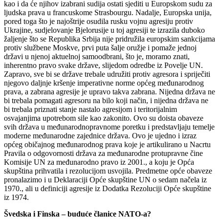
kao i da će njihov izabrani sudija ostati sjediti u Europskom sudu za
ljudska prava u francuskome Strasbourgu. Nadalje, Europska unija,
pored toga što je najoštrije osudila rusku vojnu agresiju protiv
Ukrajine, sudjelovanje Bjelorusije u toj agresiji te izrazila duboko
žaljenje što se Republika Srbija nije pridružila europskim sankcijama
protiv službene Moskve, prvi puta šalje oružje i pomaže jednoj
državi u njenoj aktuelnoj samoodbrani, što je, moramo znati,
inherentno pravo svake države, slijedom odredbe iz Povelje UN.
Zapravo, sve bi se države trebale udružiti protiv agresora i spriječiti
njegovo daljnje kršenje imperativne norme općeg međunarodnog
prava, a zabrana agresije je upravo takva zabrana. Nijedna država ne
bi trebala pomagati agresoru na bilo koji način, i nijedna država ne
bi trebala priznati stanje nastalo agresijom i teritorijalnim
osvajanjima upotrebom sile kao zakonito. Ovo su doista obaveze
svih država u međunarodnopravnome poretku i predstavljaju temelje
moderne međunarodne zajednice država. Ovo je ujedno i izraz
općeg običajnog međunarodnog prava koje je artikulirano u Nacrtu
Pravila o odgovornosti država za međunarodne protupravne čine
Komisije UN za međunarodno pravo iz 2001., a koju je Opća
skupština prihvatila i rezolucijom usvojila. Predmetne opće obaveze
pronalazimo i u Deklaraciji Opće skupštine UN o sedam načela iz
1970., ali u definiciji agresije iz Dodatka Rezoluciji Opće skupštine
iz 1974.
Švedska i Finska – buduće članice NATO-a?