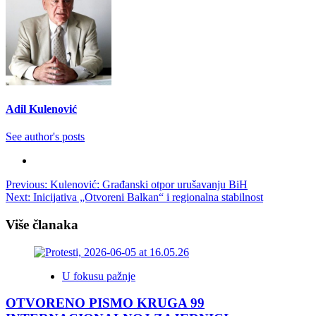
Adil Kulenović
See author's posts
Post
Previous:
Kulenović: Građanski otpor urušavanju BiH
Next:
Inicijativa „Otvoreni Balkan“ i regionalna stabilnost
navigation
Više članaka
U fokusu pažnje
OTVORENO PISMO KRUGA 99