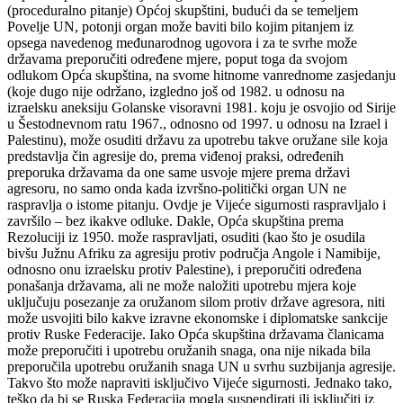
(proceduralno pitanje) Općoj skupštini, budući da se temeljem
Povelje UN, potonji organ može baviti bilo kojim pitanjem iz
opsega navedenog međunarodnog ugovora i za te svrhe može
državama preporučiti određene mjere, poput toga da svojom
odlukom Opća skupština, na svome hitnome vanrednome zasjedanju
(koje dugo nije održano, izgledno još od 1982. u odnosu na
izraelsku aneksiju Golanske visoravni 1981. koju je osvojio od Sirije
u Šestodnevnom ratu 1967., odnosno od 1997. u odnosu na Izrael i
Palestinu), može osuditi državu za upotrebu takve oružane sile koja
predstavlja čin agresije do, prema viđenoj praksi, određenih
preporuka državama da one same usvoje mjere prema državi
agresoru, no samo onda kada izvršno-politički organ UN ne
raspravlja o istome pitanju. Ovdje je Vijeće sigurnosti raspravljalo i
završilo – bez ikakve odluke. Dakle, Opća skupština prema
Rezoluciji iz 1950. može raspravljati, osuditi (kao što je osudila
bivšu Južnu Afriku za agresiju protiv područja Angole i Namibije,
odnosno onu izraelsku protiv Palestine), i preporučiti određena
ponašanja državama, ali ne može naložiti upotrebu mjera koje
uključuju posezanje za oružanom silom protiv države agresora, niti
može usvojiti bilo kakve izravne ekonomske i diplomatske sankcije
protiv Ruske Federacije. Iako Opća skupština državama članicama
može preporučiti i upotrebu oružanih snaga, ona nije nikada bila
preporučila upotrebu oružanih snaga UN u svrhu suzbijanja agresije.
Takvo što može napraviti isključivo Vijeće sigurnosti. Jednako tako,
teško da bi se Ruska Federacija mogla suspendirati ili isključiti iz