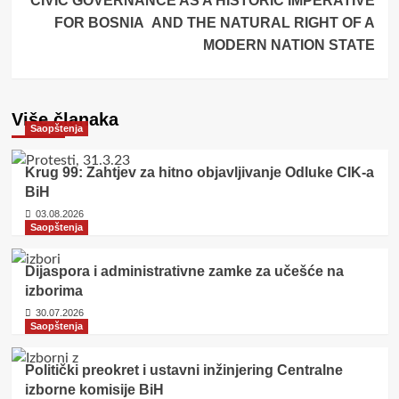
CIVIC GOVERNANCE AS A HISTORIC IMPERATIVE
FOR BOSNIA
AND THE NATURAL RIGHT OF A
MODERN NATION STATE
Više članaka
Saopštenja
Krug 99: Zahtjev za hitno objavljivanje Odluke CIK-a
BiH
03.08.2026
Saopštenja
Dijaspora i administrativne zamke za učešće na
izborima
30.07.2026
Saopštenja
Politički preokret i ustavni inžinjering Centralne
izborne komisije BiH