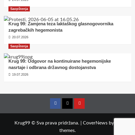
Saopštenja
Krug 99: Zamjena teza laktaškog glasnogovornika
zagrebačkih hegemonista
20.07.2026
Saopštenja
Krug 99: Odgovor na kontinuirane hegemonijske
nasrtaje i odbrana državnog dostojanstva
19.07.2026
Facebook
Twitter
YouTube
Krug99 © Sva prava pridržana.
|
CoverNews
by AF
themes.