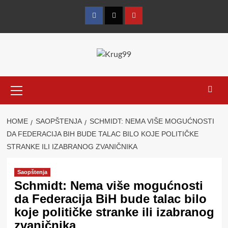
Skip
to
Facebook
Twitter
YouTube
content
Primary
Menu
HOME
SAOPŠTENJA
SCHMIDT: NEMA VIŠE MOGUĆNOSTI
DA FEDERACIJA BIH BUDE TALAC BILO KOJE POLITIČKE
STRANKE ILI IZABRANOG ZVANIČNIKA
Saopštenja
Schmidt: Nema više mogućnosti
da Federacija BiH bude talac bilo
koje političke stranke ili izabranog
zvaničnika