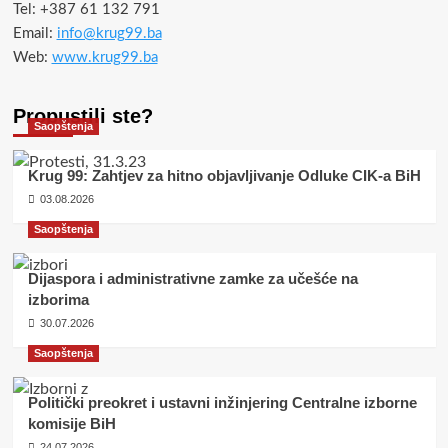
Tel: +387 61 132 791
Email:
info@krug99.ba
Web:
www.krug99.ba
Propustili ste?
Saopštenja
Krug 99: Zahtjev za hitno objavljivanje Odluke CIK-a BiH
03.08.2026
Saopštenja
Dijaspora i administrativne zamke za učešće na
izborima
30.07.2026
Saopštenja
Politički preokret i ustavni inžinjering Centralne izborne
komisije BiH
24.07.2026