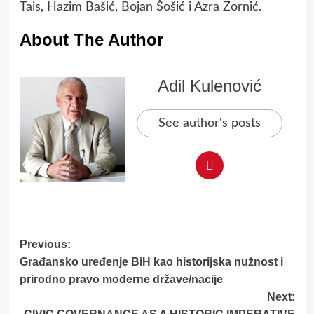
Tais, Hazim Bašić, Bojan Šošić i Azra Zornić.
About The Author
Adil Kulenović
See author's posts
Post
Previous:
Građansko uređenje BiH kao historijska nužnost i
navigation
prirodno pravo moderne države/nacije
Next: