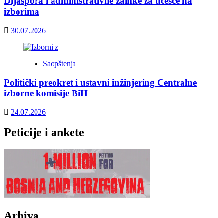
Dijaspora i administrativne zamke za učešće na
izborima
30.07.2026
Saopštenja
Politički preokret i ustavni inžinjering Centralne
izborne komisije BiH
24.07.2026
Peticije i ankete
Arhiva