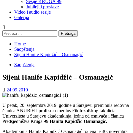
Sesije KRUGA 99
Jubileji i proslave
Video i audio sesije
Galerija
Pretraga:
Home
Saopštenja
Sijeni Hanife Kapidžić – Osmanagić
Saopštenja
Sijeni Hanife Kapidžić – Osmanagić
24.09.2019
U petak, 20. septembra 2019. godine u Sarajevu preminula redovna
članica ANUBiH i profesor emeritus Filofozofskog fakulteta
Univerziteta u Sarajevu akademkinja, jedna od osnivača i članica
Predsjedništva Kruga 99
Hanifa Kapidžić-Osmanagić.
Akademkinja Hanifa Kapidžić-Osmanagić rođena je 30. novembra