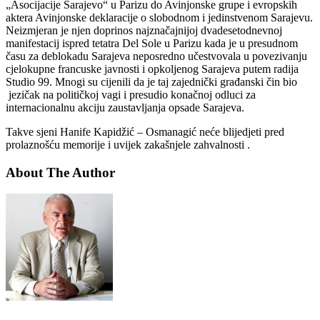
„Asocijacije Sarajevo“ u Parizu do Avinjonske grupe i evropskih
aktera Avinjonske deklaracije o slobodnom i jedinstvenom Sarajevu.
Neizmjeran je njen doprinos najznačajnijoj dvadesetodnevnoj
manifestacij ispred tetatra Del Sole u Parizu kada je u presudnom
času za deblokadu Sarajeva neposredno učestvovala u povezivanju
cjelokupne francuske javnosti i opkoljenog Sarajeva putem radija
Studio 99. Mnogi su cijenili da je taj zajednički građanski čin bio
jezičak na političkoj vagi i presudio konačnoj odluci za
internacionalnu akciju zaustavljanja opsade Sarajeva.
Takve sjeni Hanife Kapidžić – Osmanagić neće blijedjeti pred
prolaznošću memorije i uvijek zakašnjele zahvalnosti .
About The Author