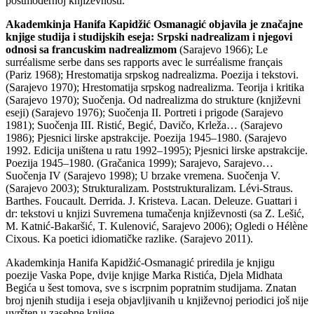
postmodernoj književnosti.
Akademkinja Hanifa Kapidžić Osmanagić objavila je značajne
knjige studija i studijskih eseja: Srpski nadrealizam i njegovi
odnosi sa francuskim nadrealizmom
(Sarajevo 1966); Le
surréalisme serbe dans ses rapports avec le surréalisme français
(Pariz 1968); Hrestomatija srpskog nadrealizma. Poezija i tekstovi.
(Sarajevo 1970); Hrestomatija srpskog nadrealizma. Teorija i kritika
(Sarajevo 1970); Suočenja. Od nadrealizma do strukture (književni
eseji) (Sarajevo 1976); Suočenja II. Portreti i prigode (Sarajevo
1981); Suočenja III. Ristić, Begić, Davičo, Krleža… (Sarajevo
1986); Pjesnici lirske apstrakcije. Poezija 1945–1980. (Sarajevo
1992. Edicija uništena u ratu 1992–1995); Pjesnici lirske apstrakcije.
Poezija 1945–1980. (Gračanica 1999); Sarajevo, Sarajevo…
Suočenja IV (Sarajevo 1998); U brzake vremena. Suočenja V.
(Sarajevo 2003); Strukturalizam. Poststrukturalizam. Lévi-Straus.
Barthes. Foucault. Derrida. J. Kristeva. Lacan. Deleuze. Guattari i
dr: tekstovi u knjizi Suvremena tumačenja književnosti (sa Z. Lešić,
M. Katnić-Bakaršić, T. Kulenović, Sarajevo 2006); Ogledi o Hélène
Cixous. Ka poetici idiomatičke razlike. (Sarajevo 2011).
Akademkinja Hanifa Kapidžić-Osmanagić priredila je knjigu
poezije Vaska Pope, dvije knjige Marka Ristića, Djela Midhata
Begića u šest tomova, sve s iscrpnim popratnim studijama. Znatan
broj njenih studija i eseja objavljivanih u književnoj periodici još nije
uvršten u zasebne knjige.