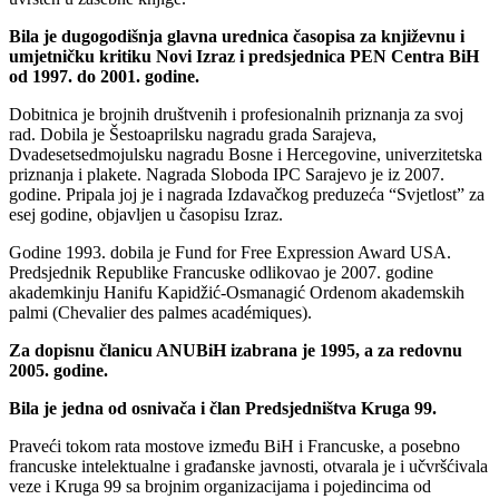
Bila je dugogodišnja glavna urednica časopisa za književnu i
umjetničku kritiku Novi Izraz i predsjednica PEN Centra BiH
od 1997. do 2001. godine.
Dobitnica je brojnih društvenih i profesionalnih priznanja za svoj
rad. Dobila je Šestoaprilsku nagradu grada Sarajeva,
Dvadesetsedmojulsku nagradu Bosne i Hercegovine, univerzitetska
priznanja i plakete. Nagrada Sloboda IPC Sarajevo je iz 2007.
godine. Pripala joj je i nagrada Izdavačkog preduzeća “Svjetlost” za
esej godine, objavljen u časopisu Izraz.
Godine 1993. dobila je Fund for Free Expression Award USA.
Predsjednik Republike Francuske odlikovao je 2007. godine
akademkinju Hanifu Kapidžić-Osmanagić Ordenom akademskih
palmi (Chevalier des palmes académiques).
Za dopisnu članicu ANUBiH izabrana je 1995, a za redovnu
2005. godine.
Bila je jedna od osnivača i član Predsjedništva Kruga 99.
Praveći tokom rata mostove između BiH i Francuske, a posebno
francuske intelektualne i građanske javnosti, otvarala je i učvršćivala
veze i Kruga 99 sa brojnim organizacijama i pojedincima od