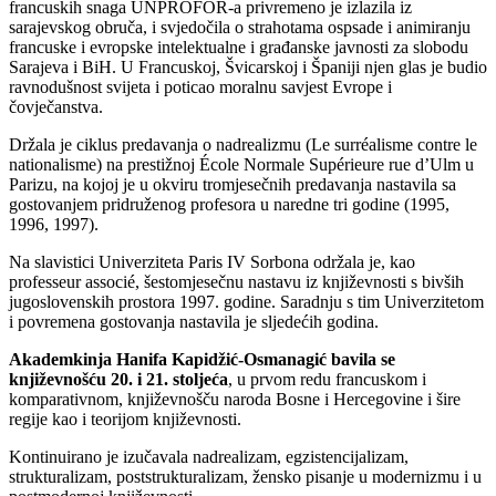
francuskih snaga UNPROFOR-a privremeno je izlazila iz
sarajevskog obruča, i svjedočila o strahotama ospsade i animiranju
francuske i evropske intelektualne i građanske javnosti za slobodu
Sarajeva i BiH. U Francuskoj, Švicarskoj i Španiji njen glas je budio
ravnodušnost svijeta i poticao moralnu savjest Evrope i
čovječanstva.
Držala je ciklus predavanja o nadrealizmu (Le surréalisme contre le
nationalisme) na prestižnoj École Normale Supérieure rue d’Ulm u
Parizu, na kojoj je u okviru tromjesečnih predavanja nastavila sa
gostovanjem pridruženog profesora u naredne tri godine (1995,
1996, 1997).
Na slavistici Univerziteta Paris IV Sorbona održala je, kao
professeur associé, šestomjesečnu nastavu iz književnosti s bivših
jugoslovenskih prostora 1997. godine. Saradnju s tim Univerzitetom
i povremena gostovanja nastavila je sljedećih godina.
Akademkinja Hanifa Kapidžić-Osmanagić bavila se
književnošću 20. i 21. stoljeća
, u prvom redu francuskom i
komparativnom, književnošču naroda Bosne i Hercegovine i šire
regije kao i teorijom književnosti.
Kontinuirano je izučavala nadrealizam, egzistencijalizam,
strukturalizam, poststrukturalizam, žensko pisanje u modernizmu i u