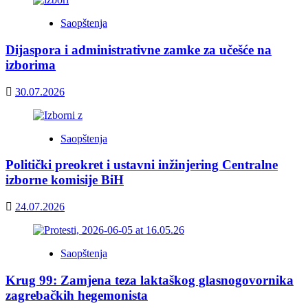
Saopštenja
Dijaspora i administrativne zamke za učešće na
izborima
30.07.2026
Saopštenja
Politički preokret i ustavni inžinjering Centralne
izborne komisije BiH
24.07.2026
Saopštenja
Krug 99: Zamjena teza laktaškog glasnogovornika
zagrebačkih hegemonista