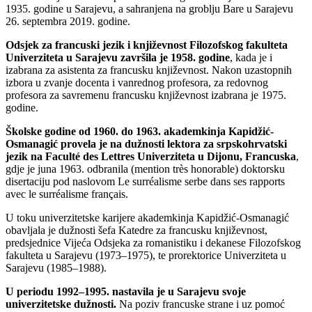
1935. godine u Sarajevu, a sahranjena na groblju Bare u Sarajevu
26. septembra 2019. godine.
Odsjek za francuski jezik i književnost Filozofskog fakulteta
Univerziteta u Sarajevu završila je 1958. godine
, kada je i
izabrana za asistenta za francusku književnost. Nakon uzastopnih
izbora u zvanje docenta i vanrednog profesora, za redovnog
profesora za savremenu francusku književnost izabrana je 1975.
godine.
Školske godine od 1960. do 1963. akademkinja Kapidžić-
Osmanagić provela je na dužnosti lektora za srpskohrvatski
jezik na Faculté des Lettres Univerziteta u Dijonu, Francuska
,
gdje je juna 1963. odbranila (mention très honorable) doktorsku
disertaciju pod naslovom Le surréalisme serbe dans ses rapports
avec le surréalisme français.
U toku univerzitetske karijere akademkinja Kapidžić-Osmanagić
obavljala je dužnosti šefa Katedre za francusku književnost,
predsjednice Vijeća Odsjeka za romanistiku i dekanese Filozofskog
fakulteta u Sarajevu (1973–1975), te prorektorice Univerziteta u
Sarajevu (1985–1988).
U periodu 1992–1995. nastavila je u Sarajevu svoje
univerzitetske dužnosti.
Na poziv francuske strane i uz pomoć