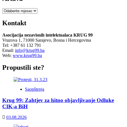
Arhiva
Kontakt
Asocijacija nezavisnih intelektualaca KRUG 99
Vrazova 1, 71000 Sarajevo, Bosna i Hercegovina
Tel: +387 61 132 791
Email:
info@krug99.ba
Web:
www.krug99.ba
Propustili ste?
Saopštenja
Krug 99: Zahtjev za hitno objavljivanje Odluke
CIK-a BiH
03.08.2026