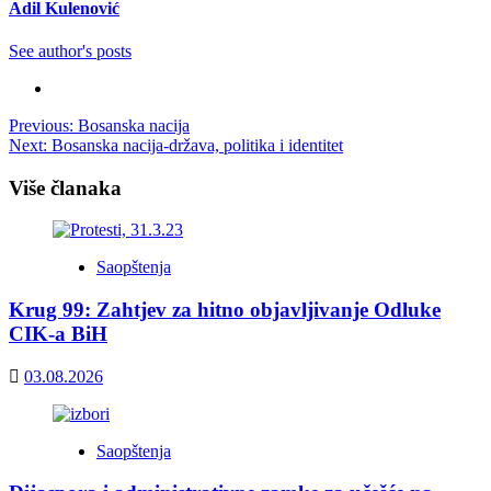
Adil Kulenović
See author's posts
Post
Previous:
Bosanska nacija
Next:
Bosanska nacija-država, politika i identitet
navigation
Više članaka
Saopštenja
Krug 99: Zahtjev za hitno objavljivanje Odluke
CIK-a BiH
03.08.2026
Saopštenja