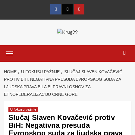
Skip
to
Facebook
Twitter
YouTube
content
Primary
Menu
HOME
U FOKUSU PAŽNJE
SLUČAJ SLAVEN KOVAČEVIĆ
PROTIV BIH: NEGATIVNA PRESUDA EVROPSKOG SUDA ZA
LJUDSKA PRAVA BILA BI PRAVNI OSNOV ZA
ETNOFEDERALIZACIJU CRNE GORE
U fokusu pažnje
Slučaj Slaven Kovačević protiv
BiH: Negativna presuda
Evropskog suda za ljudska prava