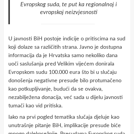
Evropskog suda, te put ka regionalnoj i
evropskoj neizvjesnosti
U javnosti BiH postoje indicije o pritiscima na sud
koji dolaze sa različitih strana. Javno je dostupna
informacija da je Hrvatska samo nekoliko dana
uoči saslušanja pred Velikim vijećem donirala
Evropskom sudu 100.000 eura što bi u slučaju
donošenja negativne presude bilo protumačeno
kao potkupljivanje, budući da se ovakva,
nezabilježena donacija, već sada u dijelu javnosti
tumači kao vid pritiska.
Iako na prvi pogled tematika slučaja djeluje kao
unutrašnje pitanje BiH, implikacije presude biće
mnogo dalekosežnije. Presudama Evropskog suda