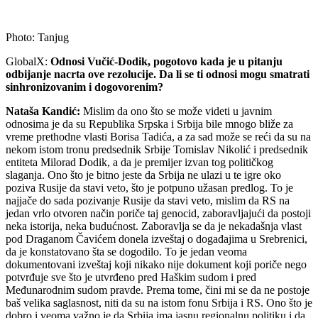
Photo: Tanjug
GlobalX:
Odnosi Vučić-Dodik, pogotovo kada je u pitanju
odbijanje nacrta ove rezolucije. Da li se ti odnosi mogu smatrati
sinhronizovanim i dogovorenim?
Nataša Kandić:
Mislim da ono što se može videti u javnim
odnosima je da su Republika Srpska i Srbija bile mnogo bliže za
vreme prethodne vlasti Borisa Tadića, a za sad može se reći da su na
nekom istom tronu predsednik Srbije Tomislav Nikolić i predsednik
entiteta Milorad Dodik, a da je premijer izvan tog političkog
slaganja. Ono što je bitno jeste da Srbija ne ulazi u te igre oko
poziva Rusije da stavi veto, što je potpuno užasan predlog. To je
najjače do sada pozivanje Rusije da stavi veto, mislim da RS na
jedan vrlo otvoren način poriče taj genocid, zaboravljajući da postoji
neka istorija, neka budućnost. Zaboravlja se da je nekadašnja vlast
pod Draganom Čavićem donela izveštaj o događajima u Srebrenici,
da je konstatovano šta se dogodilo. To je jedan veoma
dokumentovani izveštaj koji nikako nije dokument koji poriče nego
potvrđuje sve što je utvrđeno pred Haškim sudom i pred
Međunarodnim sudom pravde. Prema tome, čini mi se da ne postoje
baš velika saglasnost, niti da su na istom fonu Srbija i RS. Ono što je
dobro i veoma važno je da Srbija ima jasnu regionalnu politiku i da