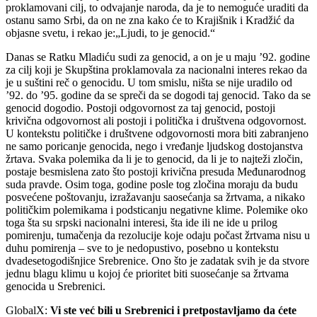
proklamovani cilj, to odvajanje naroda, da je to nemoguće uraditi da
ostanu samo Srbi, da on ne zna kako će to Krajišnik i Kradžić da
objasne svetu, i rekao je:„Ljudi, to je genocid.“
Danas se Ratku Mladiću sudi za genocid, a on je u maju ’92. godine
za cilj koji je Skupština proklamovala za nacionalni interes rekao da
je u suštini reč o genocidu. U tom smislu, ništa se nije uradilo od
’92. do ’95. godine da se spreči da se dogodi taj genocid. Tako da se
genocid dogodio. Postoji odgovornost za taj genocid, postoji
krivična odgovornost ali postoji i politička i društvena odgovornost.
U kontekstu političke i društvene odgovornosti mora biti zabranjeno
ne samo poricanje genocida, nego i vređanje ljudskog dostojanstva
žrtava. Svaka polemika da li je to genocid, da li je to najteži zločin,
postaje besmislena zato što postoji krivična presuda Međunarodnog
suda pravde. Osim toga, godine posle tog zločina moraju da budu
posvećene poštovanju, izražavanju saosećanja sa žrtvama, a nikako
političkim polemikama i podsticanju negativne klime. Polemike oko
toga šta su srpski nacionalni interesi, šta ide ili ne ide u prilog
pomirenju, tumačenja da rezolucije koje odaju počast žrtvama nisu u
duhu pomirenja – sve to je nedopustivo, posebno u kontekstu
dvadesetogodišnjice Srebrenice. Ono što je zadatak svih je da stvore
jednu blagu klimu u kojoj će prioritet biti suosećanje sa žrtvama
genocida u Srebrenici.
GlobalX:
Vi ste već bili u Srebrenici i pretpostavljamo da ćete