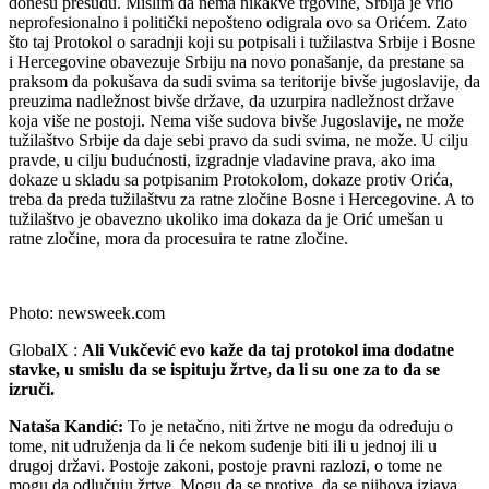
donesu presudu. Mislim da nema nikakve trgovine, Srbija je vrlo
neprofesionalno i politički nepošteno odigrala ovo sa Orićem. Zato
što taj Protokol o saradnji koji su potpisali i tužilastva Srbije i Bosne
i Hercegovine obavezuje Srbiju na novo ponašanje, da prestane sa
praksom da pokušava da sudi svima sa teritorije bivše jugoslavije, da
preuzima nadležnost bivše države, da uzurpira nadležnost države
koja više ne postoji. Nema više sudova bivše Jugoslavije, ne može
tužilaštvo Srbije da daje sebi pravo da sudi svima, ne može. U cilju
pravde, u cilju budućnosti, izgradnje vladavine prava, ako ima
dokaze u skladu sa potpisanim Protokolom, dokaze protiv Orića,
treba da preda tužilaštvu za ratne zločine Bosne i Hercegovine. A to
tužilaštvo je obavezno ukoliko ima dokaza da je Orić umešan u
ratne zločine, mora da procesuira te ratne zločine.
Photo: newsweek.com
GlobalX :
Ali Vukčević evo kaže da taj protokol ima dodatne
stavke, u smislu da se ispituju žrtve, da li su one za to da se
izruči.
Nataša Kandić:
To je netačno, niti žrtve ne mogu da određuju o
tome, nit udruženja da li će nekom suđenje biti ili u jednoj ili u
drugoj državi. Postoje zakoni, postoje pravni razlozi, o tome ne
mogu da odlučuju žrtve. Mogu da se protive, da se njihova izjava