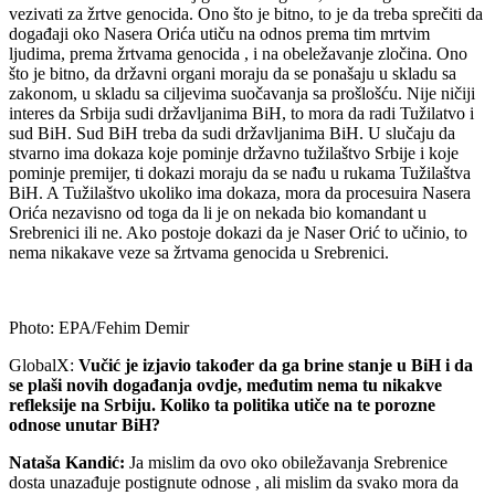
vezivati za žrtve genocida. Ono što je bitno, to je da treba sprečiti da
događaji oko Nasera Orića utiču na odnos prema tim mrtvim
ljudima, prema žrtvama genocida , i na obeležavanje zločina. Ono
što je bitno, da državni organi moraju da se ponašaju u skladu sa
zakonom, u skladu sa ciljevima suočavanja sa prošlošću. Nije ničiji
interes da Srbija sudi državljanima BiH, to mora da radi Tužilatvo i
sud BiH. Sud BiH treba da sudi državljanima BiH. U slučaju da
stvarno ima dokaza koje pominje državno tužilaštvo Srbije i koje
pominje premijer, ti dokazi moraju da se nađu u rukama Tužilaštva
BiH. A Tužilaštvo ukoliko ima dokaza, mora da procesuira Nasera
Orića nezavisno od toga da li je on nekada bio komandant u
Srebrenici ili ne. Ako postoje dokazi da je Naser Orić to učinio, to
nema nikakave veze sa žrtvama genocida u Srebrenici.
Photo: EPA/Fehim Demir
GlobalX:
Vučić je izjavio također da ga brine stanje u BiH i da
se plaši novih događanja ovdje, međutim nema tu nikakve
refleksije na Srbiju. Koliko ta politika utiče na te porozne
odnose unutar BiH?
Nataša Kandić:
Ja mislim da ovo oko obiležavanja Srebrenice
dosta unazađuje postignute odnose , ali mislim da svako mora da