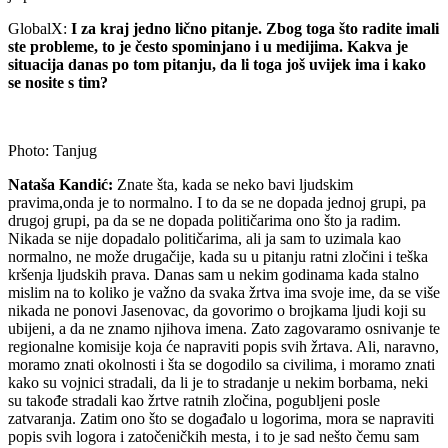
GlobalX:
I za kraj jedno lično pitanje. Zbog toga što radite imali
ste probleme, to je često spominjano i u medijima. Kakva je
situacija danas po tom pitanju, da li toga još uvijek ima i kako
se nosite s tim?
Photo: Tanjug
Nataša Kandić:
Znate šta, kada se neko bavi ljudskim
pravima,onda je to normalno. I to da se ne dopada jednoj grupi, pa
drugoj grupi, pa da se ne dopada političarima ono što ja radim.
Nikada se nije dopadalo političarima, ali ja sam to uzimala kao
normalno, ne može drugačije, kada su u pitanju ratni zločini i teška
kršenja ljudskih prava. Danas sam u nekim godinama kada stalno
mislim na to koliko je važno da svaka žrtva ima svoje ime, da se više
nikada ne ponovi Jasenovac, da govorimo o brojkama ljudi koji su
ubijeni, a da ne znamo njihova imena. Zato zagovaramo osnivanje te
regionalne komisije koja će napraviti popis svih žrtava. Ali, naravno,
moramo znati okolnosti i šta se dogodilo sa civilima, i moramo znati
kako su vojnici stradali, da li je to stradanje u nekim borbama, neki
su takođe stradali kao žrtve ratnih zločina, pogubljeni posle
zatvaranja. Zatim ono što se događalo u logorima, mora se napraviti
popis svih logora i zatočeničkih mesta, i to je sad nešto čemu sam