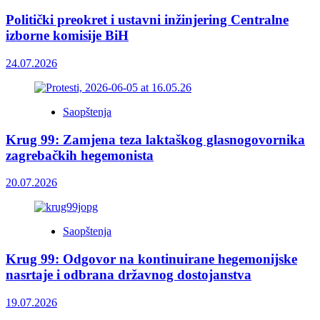
Politički preokret i ustavni inžinjering Centralne
izborne komisije BiH
24.07.2026
Saopštenja
Krug 99: Zamjena teza laktaškog glasnogovornika
zagrebačkih hegemonista
20.07.2026
Saopštenja
Krug 99: Odgovor na kontinuirane hegemonijske
nasrtaje i odbrana državnog dostojanstva
19.07.2026