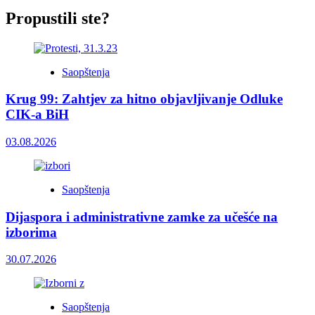
Propustili ste?
Saopštenja
Krug 99: Zahtjev za hitno objavljivanje Odluke
CIK-a BiH
03.08.2026
Saopštenja
Dijaspora i administrativne zamke za učešće na
izborima
30.07.2026
Saopštenja