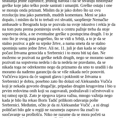
stradanja jedne zajednice, jednog naroda i da se stvaraju historijske
greške koje jako teško posle sanirati i umanjiti. Greške ostaju i one
se moraju onda priznati. Mislim da je jako dobro što uz ovu
rezoluciju ima jako pametnih, mudrih komentara. Meni se jako
dopalo, i mislim da bi to trebali svi shvatiti, saopštenje Nemačke
ambasade u Beogradu koja se pozvala na svoje iskustvo i rekla je da
na tom putu prema pomirenju uvek u centru pažnje treba da stoje
sopstvena dela, a ne eventualne greške u postupcima drugih. I to je
ono što je ovog puta pogrešno, što se vidi u Srbiji, a to je da se
stalno poziva: a gde su srpske žrtve, a nama smeta da se stalno
spominju samo jedne žrtve. Ali ne, 11. juli je dan kada se odaje
počast žrtvama genocida u Srebrenici i to mora biti taj dan. Ne
možemo se pozivati na greške nekih drugih, nego se moramo samo
pozivati na sopstvena nedela i da ta nedela ne pravdamo, da se
nikada toga ne odreknemo nego da priznamo da smo to uradili i da
moramo da nađemo garanciju da se više nikada neće ponoviti.
Vučićeva izjava da će sagnuti glavu i pokloniti se žrtvama u
Srebrenici je dobra, posebno zato što dolazi od Aleksandra Vučića
koji je nekada govorio drugačije, pripadao drugim krugovima i bio u
prvim redovima onih koji su zagovarali, podražavali i učestvovali u
toj ratnoj opciji. Zato je njegova izjava važna, mnogo važnija nego
kada je bilo šta rekao Boris Tadić prilikom odavanja pošte
Srebrenici. Međutim, očito je da ni Aleksandar Vučić , a ni drugi
političari bilo gde u regiji ne razumeju zapravo šta znači to
suočavanje sa prošlošću. Niko ne razume da se mora početi sa