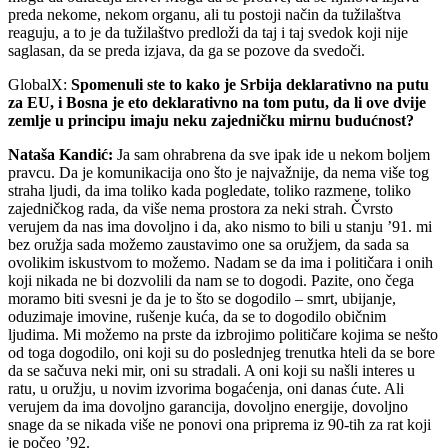
preda nekome, nekom organu, ali tu postoji način da tužilaštva
reaguju, a to je da tužilaštvo predloži da taj i taj svedok koji nije
saglasan, da se preda izjava, da ga se pozove da svedoči.
GlobalX:
Spomenuli ste to kako je Srbija deklarativno na putu
za EU, i Bosna je eto deklarativno na tom putu, da li ove dvije
zemlje u principu imaju neku zajedničku mirnu budućnost?
Nataša Kandić:
Ja sam ohrabrena da sve ipak ide u nekom boljem
pravcu. Da je komunikacija ono što je najvažnije, da nema više tog
straha ljudi, da ima toliko kada pogledate, toliko razmene, toliko
zajedničkog rada, da više nema prostora za neki strah. Čvrsto
verujem da nas ima dovoljno i da, ako nismo to bili u stanju ’91. mi
bez oružja sada možemo zaustavimo one sa oružjem, da sada sa
ovolikim iskustvom to možemo. Nadam se da ima i političara i onih
koji nikada ne bi dozvolili da nam se to dogodi. Pazite, ono čega
moramo biti svesni je da je to što se dogodilo – smrt, ubijanje,
oduzimaje imovine, rušenje kuća, da se to dogodilo običnim
ljudima. Mi možemo na prste da izbrojimo političare kojima se nešto
od toga dogodilo, oni koji su do poslednjeg trenutka hteli da se bore
da se sačuva neki mir, oni su stradali. A oni koji su našli interes u
ratu, u oružju, u novim izvorima bogaćenja, oni danas ćute. Ali
verujem da ima dovoljno garancija, dovoljno energije, dovoljno
snage da se nikada više ne ponovi ona priprema iz 90-tih za rat koji
je počeo ’92.