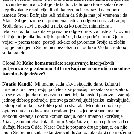
u ovim trenucima iz Srbije ide taj ton, ta briga o tome kako će se
neprihvatanje rezolucije ili kritika rezolucije odraziti na odnose
između Srba i Bošnjaka. Ali mislim da Srbija ima još vremena i da
Vlada Srbije razume da počinjena nedela i odgovornost zabranjuju
Srbiji da se stavi u poziciju nekoga ko poriče, minimizira i
relativizira, da mora da se preuzme odgovornost za nedela. U ovom
slučaju, to je bila financijska podrška, bila je podrška u oružju, u
vojsci – prema tome, postoji itekako odgovornost Srbije za zločin
koji je počinjen u Srebrenici bez obzira na odluku Međunarodnog
suda pravde.
Global X:
Kako komentarišete raspisivanje interpolovih
potjernica za građanima BiH i na koji način one utiču na odnos
između dvije države?
Nataša Kandić:
Mi imamo sada takvu situaciju da su kultura i
umetnost u čitavoj regiji počele da se ponašaju nekako samostalno,
da se razvijaju, da se povezuju umetnici, da postoji ponovo stvaranje
jednog dobrog područja, pre svega zahvaljujući jeziku, zahvaljujući
jednoj kulturi koja se toliko godina stvarala. Međutim ono što je
opterećujuće u odnosima u regionu je da s jedne strane imamo i
slobodu kretanja i dobru komunikaciju, onda imamo i korištenje
žrtava, zloupotreba, čak i tih udruženja žrtava, kao na primer sada u
slučaju Nasera Orića. Naser Orić je potpuno drugo pitanje, on nije
bio u Srebrenici kada se taj genocid dogodio, tako da ga ne možemo