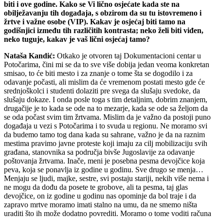
biti i ove godine. Kako se Vi lično osjećate kada ste na
obilježavanju tih događaja, s obzirom da su tu istovremeno i
žrtve i važne osobe (VIP). Kakav je osjećaj biti tamo na
godišnjici između tih različitih kontrasta; neko želi biti viđen,
neko tuguje, kakav je vaš lični osjećaj tamo?
Nataša Kandić:
Otkako je otvoren taj Dokumentacioni centar u
Potočarima, čini mi se da to sve više dobija jedan veoma konkretan
smisao, to će biti mesto i za znanje o tome šta se dogodilo i za
odavanje počasti, ali mislim da će vremenom postati mesto gde će
srednjoškolci i studenti dolaziti pre svega da slušaju svedoke, da
slušaju dokaze. I onda posle toga s tim detaljnim, dobrim znanjem,
drugačije je to kada se ode na to mezarje, kada se ode sa željom da
se oda počast svim tim žrtvama. Mislim da je važno da postoji puno
događaja u vezi s Potočarima i to svuda u regionu. Ne moramo svi
da budemo tamo tog dana kada su sahrane, važno je da na raznim
mestima pravimo javne proteste koji imaju za cilj mobilizaciju svih
građana, stanovnika sa područja bivše Jugoslavije za odavanje
poštovanja žrtvama. Inače, meni je posebna pesma devojčice koja
peva, koja se ponavlja iz godine u godinu. Sve drugo se menja…
Menjaju se ljudi, majke, sestre, svi postaju stariji, nekih više nema i
ne mogu da dođu da posete te grobove, ali ta pesma, taj glas
devojčice, on iz godine u godinu nas opominje da bol traje i da
zapravo mrtve moramo imati stalno na umu, da ne smemo ništa
uraditi što ih može dodatno povrediti. Moramo o tome voditi računa