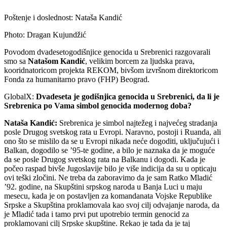
Poštenje i doslednost: Nataša Kandić
Photo: Dragan Kujundžić
Povodom dvadesetogodišnjice genocida u Srebrenici razgovarali
smo sa
Natašom Kandić
, velikim borcem za ljudska prava,
kooridnatoricom projekta REKOM, bivšom izvršnom direktoricom
Fonda za humanitarno pravo (FHP) Beograd.
GlobalX:
Dvadeseta je godišnjica genocida u Srebrenici, da li je
Srebrenica po Vama simbol genocida modernog doba?
Nataša Kandić:
Srebrenica je simbol najtežeg i najvećeg stradanja
posle Drugog svetskog rata u Evropi. Naravno, postoji i Ruanda, ali
ono što se mislilo da se u Evropi nikada neće dogoditi, uključujući i
Balkan, dogodilo se ’95-te godine, a bilo je naznaka da je moguće
da se posle Drugog svetskog rata na Balkanu i dogodi. Kada je
počeo raspad bivše Jugoslavije bilo je više indicija da su u opticaju
ovi teški zločini. Ne treba da zaboravimo da je sam Ratko Mladić
’92. godine, na Skupštini srpskog naroda u Banja Luci u maju
mesecu, kada je on postavljen za komandanata Vojske Republike
Srpske a Skupština proklamovala kao svoj cilj odvajanje naroda, da
je Mladić tada i tamo prvi put upotrebio termin genocid za
proklamovani cilj Srpske skupštine. Rekao je tada da je taj