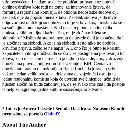
vrlo posvećena. I nadam se da će političari prihvatiti uz pomoć
civilnog društva koje radi na tome, za imenovanje žrtava, da
formiraju regionalnu komisiju, da otklone nedostatke sudova čiji
zadatak nije da popišu imena žrtava. Zadatak sudova je da utvrdi
odgovornost onih koji su optuženi i to je vrlo važno, i mislim da se
sa suđenjima mora nastaviti. Kod nas u regionu se odomaćila
praksa, veliki broj ljudi kaže: „Eto, on je zločinac i šeta se
slobodno.“ Mislim da sudovi moraju da utvrde da li je to tačno, da li
je zločinac na slobodi. Ako je na slobodi, zašto niko ne podnosi
krivičnu prijavu, zašto se ne hapsi? Ali, ono što je bitno je koristiti
kapacitete civilnog društva, da se što više postigne na poštovanju tih
žrtava, zato mi se čini da ovo što ja radim i što rade, npr., Udruženje
tranziciona pravda, odgovornosti i sjećanje u BiH, Centar za
tranziciono pravnu demokratiju u Banja Luci , da je sve to vrlo
važno i jedan veliki podsticaj državama da zajednički osnuju tu
jednu regionalnu komisiju koja će utvrditi sve činjenice, učiniti da
nijedan zločin ne bude zaboravljen, da se svako ime zna i da postoje
temelji za izgradnju jedne kulture saosećanja sa žrtvama.
* Intervju Amera Tikveše i Senada Haskića sa Natašom Kandić
prenosimo sa portala
GlobalX
About The Author