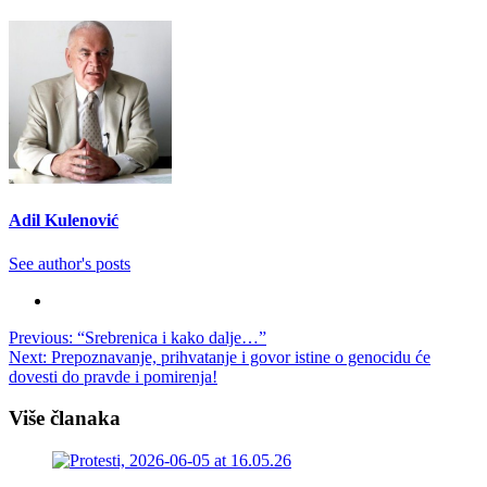
Adil Kulenović
See author's posts
Post
Previous:
“Srebrenica i kako dalje…”
Next:
Prepoznavanje, prihvatanje i govor istine o genocidu će
navigation
dovesti do pravde i pomirenja!
Više članaka