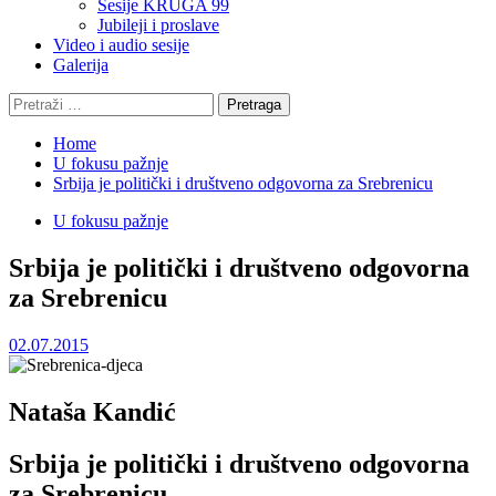
Sesije KRUGA 99
Jubileji i proslave
Video i audio sesije
Galerija
Pretraga:
Home
U fokusu pažnje
Srbija je politički i društveno odgovorna za Srebrenicu
U fokusu pažnje
Srbija je politički i društveno odgovorna
za Srebrenicu
02.07.2015
Nataša Kandić
Srbija je politički i društveno odgovorna
za Srebrenicu