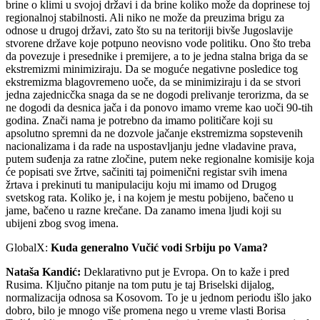
brine o klimi u svojoj državi i da brine koliko može da doprinese toj
regionalnoj stabilnosti. Ali niko ne može da preuzima brigu za
odnose u drugoj državi, zato što su na teritoriji bivše Jugoslavije
stvorene države koje potpuno neovisno vode politiku. Ono što treba
da povezuje i presednike i premijere, a to je jedna stalna briga da se
ekstremizmi minimiziraju. Da se moguće negativne posledice tog
ekstremizma blagovremeno uoče, da se minimiziraju i da se stvori
jedna zajednicčka snaga da se ne dogodi prelivanje terorizma, da se
ne dogodi da desnica jača i da ponovo imamo vreme kao uoči 90-tih
godina. Znači nama je potrebno da imamo političare koji su
apsolutno spremni da ne dozvole jačanje ekstremizma sopstevenih
nacionalizama i da rade na uspostavljanju jedne vladavine prava,
putem suđenja za ratne zločine, putem neke regionalne komisije koja
će popisati sve žrtve, sačiniti taj poimenični registar svih imena
žrtava i prekinuti tu manipulaciju koju mi imamo od Drugog
svetskog rata. Koliko je, i na kojem je mestu pobijeno, bačeno u
jame, bačeno u razne krečane. Da zanamo imena ljudi koji su
ubijeni zbog svog imena.
GlobalX:
Kuda generalno Vučić vodi Srbiju po Vama?
Nataša Kandić:
Deklarativno put je Evropa. On to kaže i pred
Rusima. Ključno pitanje na tom putu je taj Briselski dijalog,
normalizacija odnosa sa Kosovom. To je u jednom periodu išlo jako
dobro, bilo je mnogo više promena nego u vreme vlasti Borisa