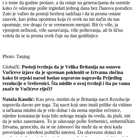
i o tome da godine prolaze, a da ostaje na generacijama da osmisle
kako će odavanje pošte izgledati jednog dana bez članova porodice.
Zato je važno da postoji bezbroj sadržaja i da ta pesma ostane
zauvek, kao jedna opomena koja će uvek na isti način da nas
opominje, sve drugo će se vremenom menjati. Bit će više, ja
vjerujem nežnosti, više saosećanja, više poštovanja, ali bi lično
volela da se ta pesma uvek čuje na dan godišnjice.
Photo: Tanjug
GlobalX:
Postoji tvrdnja da je Velika Britanija na osnovu
Vučićeve izjave da je spreman pokloniti se žrtvama zločina
kako bi srpski narod hodao uspravno napravila Prijedlog
rezolucije o Srebrenici. Šta mislite o ovoj tvrdnji i šta po vama
znače te Vučićeve riječi?
Nataša Kandić:
Kao prvo, mislim da je Britanija nacrt Rezolucije
napravila davno pre toga. Taj nacrt koji smo imali prilike da vidimo
u tačkama mislim da je vrlo dobar i da nema nijedne rečenice,
nijedne konstatacije koja bilo nekoga mogla da vređa, da plaši, niti
da je neko zanemaren. To je odavanje pošte Srebernici, srebreničkim
žrtvama, genocidu, da se ne zaboravi šta može da se desi kada
preovladaju određeni politički interesi. Da obavezno dolazi do