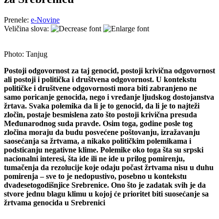
Prenele:
e-Novine
Veličina slova:
Photo: Tanjug
Postoji odgovornost za taj genocid, postoji krivična odgovornost
ali postoji i politička i društvena odgovornost. U kontekstu
političke i društvene odgovornosti mora biti zabranjeno ne
samo poricanje genocida, nego i vređanje ljudskog dostojanstva
žrtava. Svaka polemika da li je to genocid, da li je to najteži
zločin, postaje besmislena zato što postoji krivična presuda
Međunarodnog suda pravde. Osim toga, godine posle tog
zločina moraju da budu posvećene poštovanju, izražavanju
saosećanja sa žrtvama, a nikako političkim polemikama i
podsticanju negativne klime. Polemike oko toga šta su srpski
nacionalni interesi, šta ide ili ne ide u prilog pomirenju,
tumačenja da rezolucije koje odaju počast žrtvama nisu u duhu
pomirenja – sve to je nedopustivo, posebno u kontekstu
dvadesetogodišnjice Srebrenice. Ono što je zadatak svih je da
stvore jednu blagu klimu u kojoj će prioritet biti suosećanje sa
žrtvama genocida u Srebrenici