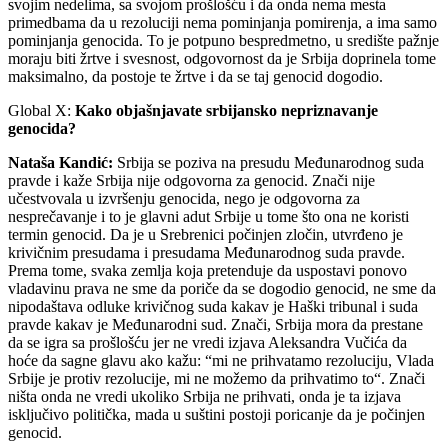
svojim nedelima, sa svojom prošlošću i da onda nema mesta
primedbama da u rezoluciji nema pominjanja pomirenja, a ima samo
pominjanja genocida. To je potpuno bespredmetno, u središte pažnje
moraju biti žrtve i svesnost, odgovornost da je Srbija doprinela tome
maksimalno, da postoje te žrtve i da se taj genocid dogodio.
Global X:
Kako objašnjavate srbijansko nepriznavanje
genocida?
Nataša Kandić:
Srbija se poziva na presudu Međunarodnog suda
pravde i kaže Srbija nije odgovorna za genocid. Znači nije
učestvovala u izvršenju genocida, nego je odgovorna za
nesprečavanje i to je glavni adut Srbije u tome što ona ne koristi
termin genocid. Da je u Srebrenici počinjen zločin, utvrđeno je
krivičnim presudama i presudama Međunarodnog suda pravde.
Prema tome, svaka zemlja koja pretenduje da uspostavi ponovo
vladavinu prava ne sme da poriče da se dogodio genocid, ne sme da
nipodaštava odluke krivičnog suda kakav je Haški tribunal i suda
pravde kakav je Međunarodni sud. Znači, Srbija mora da prestane
da se igra sa prošlošću jer ne vredi izjava Aleksandra Vučića da
hoće da sagne glavu ako kažu: “mi ne prihvatamo rezoluciju, Vlada
Srbije je protiv rezolucije, mi ne možemo da prihvatimo to“. Znači
ništa onda ne vredi ukoliko Srbija ne prihvati, onda je ta izjava
isključivo politička, mada u suštini postoji poricanje da je počinjen
genocid.