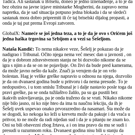
Tadića. Ali sastanak u Briselu, doneo je jedno iznenađenje, a to je da
bez obzira na javne izjave ministarke Mogherini, da zapravo nema
napretka, da je sad situacija potpuno jedna blokada i da se sledeći
sastanak mora dobro pripremiti ili će taj briselski dijalog propasti, a
onda je taj put prema Evropi zatvoren.
GlobalX:
Nameće se još jedna teza, a to je da je ovo s Orićem još
jedna haška trgovina sa Srbijom a u vezi sa Šešeljom.
Nataša Kandić:
To nema nikakve veze, Šešelj je pokazao da je
nadigrao i Tribunal. Očito njega nema već mesec dan u javnosti , on
da je u dobrom zdravstvenom stanju ne bi dozvolio nikome da se
igra s njim a da se on ne pojavljuje. On živi da bude pred kamerama,
da može javno nešto da kaže. Znači ja verujem da je on vrlo
bolestan. Hag je velike greške napravio u odnosu na njega, dozvolio
je da on dvanaest godina bude u pritvoru i da nema presude. To je
nedopustivo, i u tom smislu Tribunal je i dalje nastavio posle toga da
pravi greške, pa se onda tužilaštvo žalilo, pa su ga pustili bez
ikakvih uslovljavanja, pa je onda traženo da se vrati. Nikako nikome
nije bilo jasno, ni ko nije hteo da ima tu naučnu lekciju, da ih je
Šešelj uvek uspevao onako prvorazredno da nasamari. Šta može da
se dogodi, ko nekoga ko leži u krevetu može da pakuje i da vraća u
pritvor, to ne može da radi nijedan sud i da je u pitanju ne znam ko.
Oni su bili obavezni zbog žrtava, a i on ima pravo da mu se sudi i
presudi u razumnom roku. Dvanaest godina nisu bili u stanju da