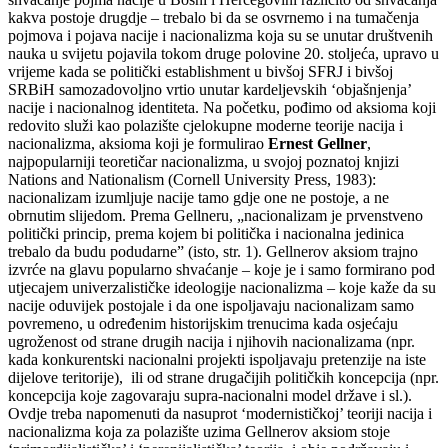
kakva postoje drugdje – trebalo bi da se osvrnemo i na tumačenja
pojmova i pojava nacije i nacionalizma koja su se unutar društvenih
nauka u svijetu pojavila tokom druge polovine 20. stoljeća, upravo u
vrijeme kada se politički establishment u bivšoj SFRJ i bivšoj
SRBiH samozadovoljno vrtio unutar kardeljevskih ‘objašnjenja’
nacije i nacionalnog identiteta. Na početku, pođimo od aksioma koji
redovito služi kao polazište cjelokupne moderne teorije nacija i
nacionalizma, aksioma koji je formulirao
Ernest Gellner
,
najpopularniji teoretičar nacionalizma, u svojoj poznatoj knjizi
Nations and Nationalism (Cornell University Press, 1983):
nacionalizam izumljuje nacije tamo gdje one ne postoje, a ne
obrnutim slijedom. Prema Gellneru, „nacionalizam je prvenstveno
politički princip, prema kojem bi politička i nacionalna jedinica
trebalo da budu podudarne” (isto, str. 1). Gellnerov aksiom trajno
izvrće na glavu popularno shvaćanje – koje je i samo formirano pod
utjecajem univerzalističke ideologije nacionalizma – koje kaže da su
nacije oduvijek postojale i da one ispoljavaju nacionalizam samo
povremeno, u određenim historijskim trenucima kada osjećaju
ugroženost od strane drugih nacija i njihovih nacionalizama (npr.
kada konkurentski nacionalni projekti ispoljavaju pretenzije na iste
dijelove teritorije), ili od strane drugačijih političkih koncepcija (npr.
koncepcija koje zagovaraju supra-nacionalni model države i sl.).
Ovdje treba napomenuti da nasuprot ‘modernističkoj’ teoriji nacija i
nacionalizma koja za polazište uzima Gellnerov aksiom stoje