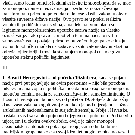
vlada samo jedan princip: legitimitet izvire iz sposobnosti da se moć
za monopoliziranjem naziva nacija u svrhu samooznačavanja
transformira u prirodno pravo da se donose vlastiti zakoni u okviru
vlastite suverene države-nacije. Ovo pravo se u praksi realizira
vojnim ili političkim sredstvima, a na deklarativom planu se
legitimira monopoliziranjem upotrebe naziva nacija za vlastito
označavanje. Tako pravo na upotrebu termina nacija u svrhu
samooznačavanja postaje ‘prirodno pravo’ onih grupa koje imaju
vojnu ili političku moć da uspostave vlastitu zakonodavnu vlast na
određenoj teritoriji, i moć da stvaranjem monopola na njegovu
upotrebu steknu politički legitimitet.
III
U Bosni i Hercegovini – od početka 19.stoljeća
, kada se pojam
nacije prvi put pojavljuje na ovim prostorima – nije bila potrebna
nikakva realna vojna ili politička moć da bi se osigurao monopol na
upotrebu termina nacija za samooznačavanje i samolegitimiranje. U
Bosni i Hercegovini ta moć se, od početka 19. stoljeća do današnjih
dana, zasnivala na kognitivnoj zbrci koja je pod utjecajem snažno
artikuliranih nacionalizama iz susjednih zemalja, Srbije i Hrvatske,
nastala u vezi sa samim pojmom i njegovom upotrebom. Pod takvim
utjecajem i u okviru ovakve zbrke, ovdje je takav monopol
aksiomatski i automatski poklanjan religijskim odn. kulturno-
tradicijskim grupama koje su svoj identitet mogle nominalno vezati