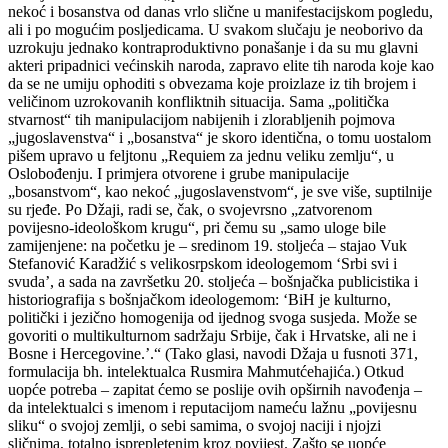
nekoć i bosanstva od danas vrlo slične u manifestacijskom pogledu,
ali i po mogućim posljedicama. U svakom slučaju je neoborivo da
uzrokuju jednako kontraproduktivno ponašanje i da su mu glavni
akteri pripadnici većinskih naroda, zapravo elite tih naroda koje kao
da se ne umiju ophoditi s obvezama koje proizlaze iz tih brojem i
veličinom uzrokovanih konfliktnih situacija. Sama „politička
stvarnost“ tih manipulacijom nabijenih i zlorabljenih pojmova
„jugoslavenstva“ i „bosanstva“ je skoro identična, o tomu uostalom
pišem upravo u feljtonu „Requiem za jednu veliku zemlju“, u
Oslobođenju. I primjera otvorene i grube manipulacije
„bosanstvom“, kao nekoć „jugoslavenstvom“, je sve više, suptilnije
su rjeđe. Po Džaji, radi se, čak, o svojevrsno „zatvorenom
povijesno-ideološkom krugu“, pri čemu su „samo uloge bile
zamijenjene: na početku je – sredinom 19. stoljeća – stajao Vuk
Stefanović Karadžić s velikosrpskom ideologemom ‘Srbi svi i
svuda’, a sada na završetku 20. stoljeća – bošnjačka publicistika i
historiografija s bošnjačkom ideologemom: ‘BiH je kulturno,
politički i jezično homogenija od ijednog svoga susjeda. Može se
govoriti o multikulturnom sadržaju Srbije, čak i Hrvatske, ali ne i
Bosne i Hercegovine.’.“ (Tako glasi, navodi Džaja u fusnoti 371,
formulacija bh. intelektualca Rusmira Mahmutćehajića.) Otkud
uopće potreba – zapitat ćemo se poslije ovih opširnih navođenja –
da intelektualci s imenom i reputacijom nameću lažnu „povijesnu
sliku“ o svojoj zemlji, o sebi samima, o svojoj naciji i njojzi
sličnima, totalno isprepletenim kroz povijest. Zašto se uopće