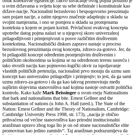
oblik kolektivne egistencije.Takvo shvaćanje ovog pojma prisutno je
u svim državama u svijetu koje su sebe definirale i konstituirale kao
države-nacije. Nacionalisti bezuslovno i bespogovorno preuzimaju
sam pojam nacije, a zatim njegovo značenje adaptiraju u skladu sa
svojim namjerama, i ono se pomjera u skladu sa promjenama
konteksta u kojem se pojam koristi. Privlačnost ovakvog koncepta
upotrebe datog pojma nalazi se u njegovoj skoro univerzalnoj
prilagodljivosti i primjenjivosti u posve različitim društvenim
kontekstima. Nacionalistički diskurs zapravo nastaje u procesu
bezuslovnog preuzimanja ovog koncepta, zdravo-za-gotovo. Jer, da
bi prilagodili koncept određenim promjenjivim društvenim i
političkim okolnostima sa kojima se na određenom terenu susreću i
tako stvorili naciju kao pojmovno-logički okvir za ispoljavanje
vlastitih političkih pretenzija, nacionalisti prvo moraju da uzmu sam
koncept kao univerzalno prilagodljiv i primjenjiv; to jest, da ga sami
uzmu zdravo-za-gotovo i da ga kao takvog promoviraju među
najširim slojevima stanovništva nad kojima nastoje ostvariti političku
kontrolu. Kako kaže
Mark Beissinger
u svom eseju Nationalisms
that bark and nationalisms that bite. Ernest Gellner and the
substantiation of nations (u John A. Hall (ured.), The State of the
Nation: Ernest Gellner and the Theory of Nationalism, Cambridge:
Cambridge University Press 1998, str. 173), „nacija je obično
prihvaćena od većine stanovništva kao prirodni institucionalni
aranžman upravo zbog toga što je on od strane nacionalističke elite
promoviran kao jedino zamisliv“. Taj aranžman podrazumijeva da