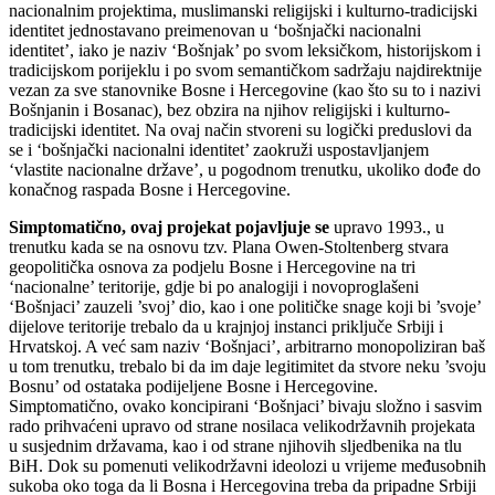
nacionalnim projektima, muslimanski religijski i kulturno-tradicijski
identitet jednostavano preimenovan u ‘bošnjački nacionalni
identitet’, iako je naziv ‘Bošnjak’ po svom leksičkom, historijskom i
tradicijskom porijeklu i po svom semantičkom sadržaju najdirektnije
vezan za sve stanovnike Bosne i Hercegovine (kao što su to i nazivi
Bošnjanin i Bosanac), bez obzira na njihov religijski i kulturno-
tradicijski identitet. Na ovaj način stvoreni su logički preduslovi da
se i ‘bošnjački nacionalni identitet’ zaokruži uspostavljanjem
‘vlastite nacionalne države’, u pogodnom trenutku, ukoliko dođe do
konačnog raspada Bosne i Hercegovine.
Simptomatično, ovaj projekat pojavljuje se
upravo 1993., u
trenutku kada se na osnovu tzv. Plana Owen-Stoltenberg stvara
geopolitička osnova za podjelu Bosne i Hercegovine na tri
‘nacionalne’ teritorije, gdje bi po analogiji i novoproglašeni
‘Bošnjaci’ zauzeli ’svoj’ dio, kao i one političke snage koji bi ’svoje’
dijelove teritorije trebalo da u krajnjoj instanci priključe Srbiji i
Hrvatskoj. A već sam naziv ‘Bošnjaci’, arbitrarno monopoliziran baš
u tom trenutku, trebalo bi da im daje legitimitet da stvore neku ’svoju
Bosnu’ od ostataka podijeljene Bosne i Hercegovine.
Simptomatično, ovako koncipirani ‘Bošnjaci’ bivaju složno i sasvim
rado prihvaćeni upravo od strane nosilaca velikodržavnih projekata
u susjednim državama, kao i od strane njihovih sljedbenika na tlu
BiH. Dok su pomenuti velikodržavni ideolozi u vrijeme međusobnih
sukoba oko toga da li Bosna i Hercegovina treba da pripadne Srbiji