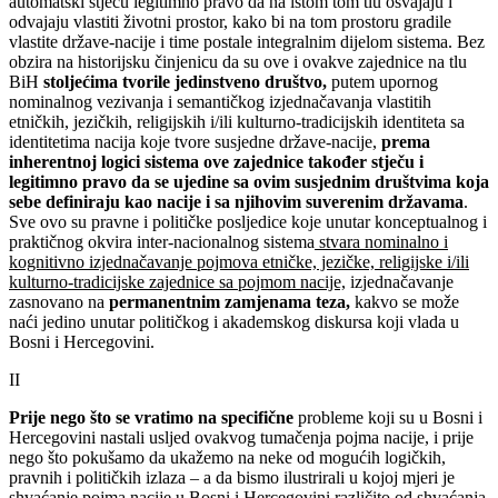
automatski stječu legitimno pravo da na istom tom tlu osvajaju i
odvajaju vlastiti životni prostor, kako bi na tom prostoru gradile
vlastite države-nacije i time postale integralnim dijelom sistema. Bez
obzira na historijsku činjenicu da su ove i ovakve zajednice na tlu
BiH
stoljećima tvorile jedinstveno društvo,
putem upornog
nominalnog vezivanja i semantičkog izjednačavanja vlastitih
etničkih, jezičkih, religijskih i/ili kulturno-tradicijskih identiteta sa
identitetima nacija koje tvore susjedne države-nacije,
prema
inherentnoj logici sistema ove zajednice također stječu i
legitimno pravo da se ujedine sa ovim susjednim društvima koja
sebe definiraju kao nacije i sa njihovim suverenim državama
.
Sve ovo su pravne i političke posljedice koje unutar konceptualnog i
praktičnog okvira inter-nacionalnog sistema
stvara nominalno i
kognitivno izjednačavanje pojmova etničke, jezičke, religijske i/ili
kulturno-tradicijske zajednice sa pojmom nacije,
izjednačavanje
zasnovano na
permanentnim zamjenama teza,
kakvo se može
naći jedino unutar političkog i akademskog diskursa koji vlada u
Bosni i Hercegovini.
II
Prije nego što se vratimo na specifične
probleme koji su u Bosni i
Hercegovini nastali usljed ovakvog tumačenja pojma nacije, i prije
nego što pokušamo da ukažemo na neke od mogućih logičkih,
pravnih i političkih izlaza – a da bismo ilustrirali u kojoj mjeri je
shvaćanje pojma nacije u Bosni i Hercegovini različito od shvaćanja