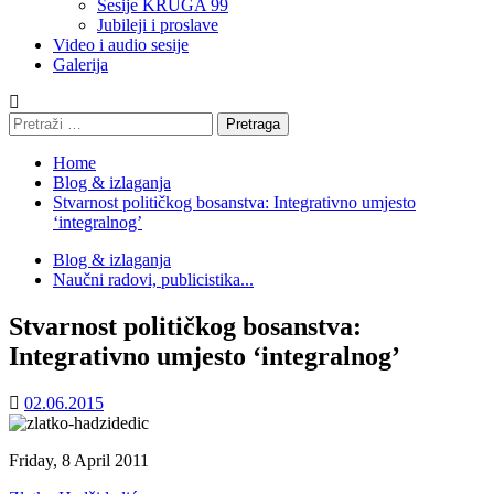
Sesije KRUGA 99
Jubileji i proslave
Video i audio sesije
Galerija
Pretraga:
Home
Blog & izlaganja
Stvarnost političkog bosanstva: Integrativno umjesto
‘integralnog’
Blog & izlaganja
Naučni radovi, publicistika...
Stvarnost političkog bosanstva:
Integrativno umjesto ‘integralnog’
02.06.2015
Friday, 8 April 2011