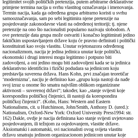
legitimitet svojih političkih pretenzija, putem arbitrarne deklarativne
primjene termina nacija u svrhu vlastitog označavanja i imenovanja.
Termin nacija, kada ga određena grupa arbitrarno koristi u svrhu
samooznačavanja, sam po sebi legitimira njene pretenzije na
posjedovanje zakonodavne vlasti na određenoj teritoriji; tj. njene
pretenzije na ono što nacionalisti popularno nazivaju slobodom. A
ove pretenzije data grupa može ostvariti i konačno legitimirati jedino
faktičkim uspostavljanjem države koju će pravno definirati i politički
konstituirati kao svoju vlastitu. Unutar svjetonazora određenog
nacionalizmom, nacija je jedina jedinica unutar koje politički,
ekonomski i drugi interesi mogu legitimno i potpuno biti
zadovoljeni, a oni jedino mogu biti zadovoljeni kada se ta jedinica
deklarativno identificira i fizički podudara sa jedinicom koju
predstavlja suverena država. Hans Kohn, prvi značajan teoretičar
‘modernizma’, naciju je definirao kao „grupu koja nastoji da nađe
svoj izraz u onome što smatra najvišim oblikom organizirane
aktivnosti – suverenoj državi“; također, kao „stanje svijesti koje
korespondira političkoj činjenici, ili nastoji da korespondira
političkoj činjenici“. (Kohn, Hans: Western and Eastern
Nationalisms, cit. u Hutchinson, John/Smith, Anthony D. (ured.):
Nationalism, Oxford-New York: Oxford University Press1994: str.
162) Dakle, ovdje je nacija definirana kao stanje svijesti uvjetovano
posjedovanjem, ili težnjom za osjedovanjem, vlastite države.
Aksiomatski i automatski, svi nacionalisti ovog svijeta vlastitu
državu smatraju jedinom organizacionom jedinicom unutar koje