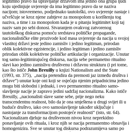
legitimno pravo na upravljanje državom ima jedino ona grupa ljudi
koju ujedinjuje uvjerenje da ima legitimno pravo da se naziva
nacijom; istovremeno, podjednako tautološki, ovo uvjerenje nastaje i
učvršćuje se kroz njene zahtjeve za monopolom u korištenju tog
naziva, a time i za monopolom kada je u pitanju legitimitet koji taj
naziv sam po sebi donosi. Stvaranjem ovakvog zatvorenog
tautološkog diskursa pomoću sredstava političke propagande,
nacionalističke elite prozivode kod masa uvjerenje da nacija u svojoj
vlastitoj državi jeste jedino zamisliv i jedino legitiman, prirodan
oblik kolektivne egzistencije, i jedino legitiman i jedino zamisliv
prirodan oblik kolektivne političke artikulacije i organizacije. Unutar
tog samo-legitimirajućeg diskursa, nacija sebe permanetno ritualno
slavi kao jedino zamislivu društvenu i državnu strukturu (i pri tome,
kao što ističe
John Breuilly
u knjizi Nationalism and the State
(1993, str. 375), „nacija pretendira da premosti jaz između društva i
države“) unutar koje oni koji se osjećaju njenim pripadnicima jedino
mogu biti slobodni i jednaki, i ovo permanentno ritualno samo-
slavljenje nacije je zapravo jedini sadržaj nacionalizma. Kako ističe
Breuilly, „nacionalisti slave same sebe, prije nego neku
transcendentnu realnost, bilo da je ona smještena u drugi svijet ili u
buduće društvo, iako ovo samoslavljenje također uključuje i
nastojanje za transformacijom postojeće realnosti“ (isto, str. 64).
Nacionalizam djeluje na društvenom nivou kroz neprekidno
ponavljanje ovih rituala, i kroz njih se nacija permanentno obnavlja i
homogenizira. Sve se unutar tog diskursa podrazumijeva samo po