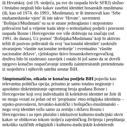
ili Hrvatskoj (od 19. stoljeća, pa sve do raspada bivše SFRJ) složno
i brutalno negirali bilo kakav zasebni identitet bosanskih muslimana
(ili, kao od 1974. do 1993., Muslimana), te ih imenovali kao ‘Srbe
muhamedanske vjere’ ili iste takve ‘Hrvate’, savremeni
‘Bošnjaci/Muslimani’ su sa te strane jednoglasno i stopostotno
prihvaćeni baš u vrijeme kada ideje o teritorijalnoj podjeli i pravnom
raspadu Bosne i Hercegovine sve više dobivaju na značaju (od
1991. do danas). Uz pomoć ‘Bošnjaka/Muslimana’ koji bi aktivno
težili ili pasivno prihvatali da svoj ‘nacionalni identitet’ zaokruže
stvaranjem ‘vlastite nacionalne teritorije’ i eventualno ‘vlastite
nacionalne države’, cjelokupno tkivo bosanskohercegovačkog
društva bilo bi razderano zauvijek i ostalo bi još samo da se dovrši
njegovo konačno rasparčavanje između zainteresiranih pretendenata
iz susjedstva i njihovih satelita unutar BiH.
Simptomatično, otkada se konačna podjela BiH
pojavila kao
relevantna politička opcija, prisutno je samo totalno negiranje i
apsolutno diskriminiranje ogromnog broja građana Bosne i
Hercegovine koji svoj individualni ili kolektivni identitet ne žele ili
ne mogu vezati za jedan od tri ‘propisana’ etno-religijska identiteta –
srpsko-pravoslavni, hrvatsko-katolički i bošnjačko-muslimanski –
nego svoj identitet vežu samo za zemlju i državu Bosnu i
Hercegovinu i za njen pluralni i inkluzivni kulturno-tradicijski okvir
kakav se oblikovao tokom stoljeća zajedničkog življenja i preplitanja
nekoliko različitih religijskih i kulturno-tradicijskih kolektivnih