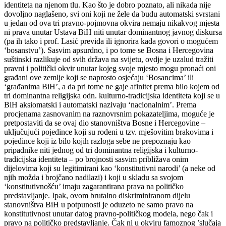
identiteta na njenom tlu. Kao što je dobro poznato, ali nikada nije
dovoljno naglašeno, svi oni koji ne žele da budu automatski svrstani
u jedan od ova tri pravno-pojmovna okvira nemaju nikakvog mjesta
ni prava unutar Ustava BiH niti unutar dominantnog javnog diskursa
(pa ih tako i prof. Lasić previđa ili ignorira kada govori o mogućem
‘bosanstvu’). Sasvim apsurdno, i po tome se Bosna i Hercegovina
suštinski razlikuje od svih država na svijetu, ovdje je uzalud tražiti
pravni i politički okvir unutar kojeg svoje mjesto mogu pronaći oni
građani ove zemlje koji se naprosto osjećaju ‘Bosancima’ ili
‘građanima BiH’, a da pri tome ne gaje afinitet prema bilo kojem od
tri dominantna religijska odn. kulturno-tradicijska identiteta koji se u
BiH aksiomatski i automatski nazivaju ‘nacionalnim’. Prema
procjenama zasnovanim na raznovrsnim pokazateljima, moguće je
pretpostaviti da se ovaj dio stanovništva Bosne i Hercegovine –
uključujući pojedince koji su rođeni u tzv. mješovitim brakovima i
pojedince koji iz bilo kojih razloga sebe ne prepoznaju kao
pripadnike niti jednog od tri dominantna religijska i kulturno-
tradicijska identiteta – po brojnosti sasvim približava onim
dijelovima koji su legitimirani kao ‘konstitutivni narodi’ (a neke od
njih možda i brojčano nadilazi) i koji u skladu sa svojom
‘konstitutivnošću’ imaju zagarantirana prava na političko
predstavljanje. Ipak, ovom brutalno diskriminiranom dijelu
stanovništva BiH u potpunosti je oduzeto ne samo pravo na
konstitutivnost unutar datog pravno-političkog modela, nego čak i
pravo na političko predstavljanje. Čak ni u okviru famoznog ’slučaja