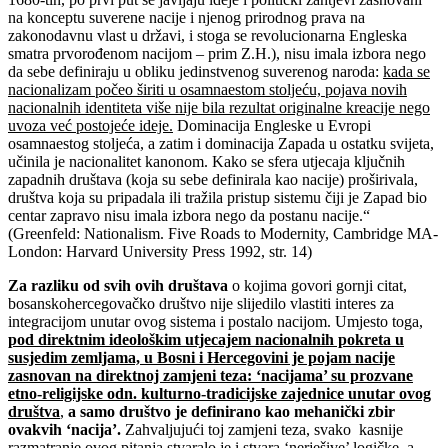
na konceptu suverene nacije i njenog prirodnog prava na
zakonodavnu vlast u državi, i stoga se revolucionarna Engleska
smatra prvorođenom nacijom – prim Z.H.), nisu imala izbora nego
da sebe definiraju u obliku jedinstvenog suverenog naroda:
kada se
nacionalizam počeo širiti u osamnaestom stoljeću, pojava novih
nacionalnih identiteta više nije bila rezultat originalne kreacije nego
uvoza već postojeće ideje.
Dominacija Engleske u Evropi
osamnaestog stoljeća, a zatim i dominacija Zapada u ostatku svijeta,
učinila je nacionalitet kanonom. Kako se sfera utjecaja ključnih
zapadnih društava (koja su sebe definirala kao nacije) proširivala,
društva koja su pripadala ili tražila pristup sistemu čiji je Zapad bio
centar zapravo nisu imala izbora nego da postanu nacije.“
(Greenfeld: Nationalism. Five Roads to Modernity, Cambridge MA-
London: Harvard University Press 1992, str. 14)
Za razliku od svih ovih društava
o kojima govori gornji citat,
bosanskohercegovačko društvo nije slijedilo vlastiti interes za
integracijom unutar ovog sistema i postalo nacijom. Umjesto toga,
pod direktnim ideološkim utjecajem nacionalnih pokreta u
susjedim zemljama, u Bosni i Hercegovini je pojam nacije
zasnovan na direktnoj zamjeni teza: ‘nacijama’ su prozvane
etno-religijske odn. kulturno-tradicijske zajednice unutar ovog
društva
,
a samo društvo je definirano kao mehanički zbir
ovakvih ‘nacija’.
Zahvaljujući toj zamjeni teza, svako kasnije
razmatranje ovog pitanja stvaralo je i stvara ‘nerješive’ logičke, a