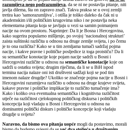
razumijeva nego podrazumijeva
, da se ni ne postavlja pitanje, niti
javlja dilema, šta on zapravo znači. Takva praksa se u ovoj zemlji
tretira kao ’samorazumljiva’, i otišla je toliko daleko da čak ni u
akademskim i/ili političkim krugovima niko i ne postavlja neka
elementarna pitanja koja se javljaju u vezi sa samim poimanjem
nacije na ovom prostoru. Naprimjer: Da li je Bosna i Hercegovina,
kako sugerira popularno mišljenje, po svojoj ‘nacionalnoj strukturi’
zaista suštinski različita u odnosu na druge zemlje svijeta, i po čemu
je to ona različita? Kako se u tim zemljama tumači sadržaj pojma
nacije, i kakve pravne i političke posljedice iz toga proističu? Da li
su semantičke konotacije koje pojam nacije sadrži u Bosni i
Hercegovini različite u odnosu na
semantičke konotacije
koje on
sadrži u ostatku svijeta; drugim riječima, da li se u BiH ispod
termina nacija nalaze oni isti društveni sadžaji koji se pod tim
imenom nalaze drugdje? Ukoliko se značenje pojma nacije u Bosni i
Hercegovini razumijeva različito u odnosu na druge krajeve svijeta,
kakave pravne i političke implikacije to različito tumačenje ima?
Kako i koliko ova eventualna semantička i kognitivna različitost
utječe na različitost cjelokupnog političkog diskursa i političkih
koncepcija koji vladaju u Bosni i Hercegovini u odnosu na
dominantni politički diskurs i političke koncepcije koji vladaju
drugdje u svijetu?
Naravno, da bismo ova pitanja uopće
mogli da postavimo, morali
bismo da budemo svjesni da se
već dva stoljeća u društvenim