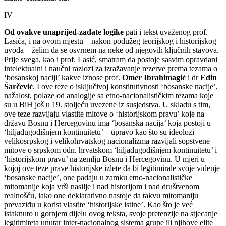
IV
Od ovakve unaprijed-zadate logike
pati i tekst uvaženog prof.
Lasića, i na ovom mjestu – nakon podužeg teorijskog i historijskog
uvoda – želim da se osvrnem na neke od njegovih ključnih stavova.
Prije svega, kao i prof. Lasić, smatram da postoje sasvim opravdani
intelektualni i naučni razlozi za izražavanje rezerve prema tezama o
‘bosanskoj naciji’ kakve iznose prof.
Omer Ibrahimagić
i dr
Edin
Šarčević
. I ove teze o isključivoj konstitutivnosti ‘bosanske nacije’,
nažalost, polaze od analogije sa etno-nacionalističkim tezama koje
su u BiH još u 19. stoljeću uvezene iz susjedstva. U skladu s tim,
ove teze razvijaju vlastite mitove o ‘historijskom pravu’ koje na
državu Bosnu i Hercegovinu ima ‘bosanska nacija’ koja postoji u
‘hiljadugodišnjem kontinuitetu’ – upravo kao što su ideolozi
velikosrpskog i velikohrvatskog nacionalizma razvijali sopstvene
mitove o srpskom odn. hrvatskom ‘hiljadugodišnjem kontinuitetu’ i
‘historijskom pravu’ na zemlju Bosnu i Hercegovinu. U mjeri u
kojoj ove teze prave historijske izlete da bi legitimirale svoje viđenje
‘bosanske nacije’, one padaju u zamku etno-nacionalističke
mitomanije koja vrši nasilje i nad historijom i nad društvenom
realnošću, iako one deklarativno nastoje da takvu mitomaniju
prevaziđu u korist vlastite ‘historijske istine’. Kao što je već
istaknuto u gornjem dijelu ovog teksta, svoje pretenzije na stjecanje
legitimiteta unutar inter-nacionalnog sistema grupe ili njihove elite