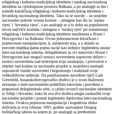
religijskog i kulturno-tradicijskog identiteta i srpskog nacionalnog
identiteta na cjelokupnom prostoru Balkana, a po analogiji sa tim i
između katoličkog religijskog i kulturno-tradicijskog identiteta i
hrvatskog nacionalnog identiteta. Tako su se razvile – za susjedne
nacionalne pokrete veoma korisne – sintagme kao što su ’srpska
vjera’ i ‘hrvatska vjera’, a po analogiji se u to doba na popularnom
nivou najčešće koristila i sintagma o ‘turskoj vjeri’ pri nominiranju
religijskog i kulturno-tradicijskog identiteta muslimana u Bosni i
Hercegovini i na Balkanu. Ovom jednostavnom leksičkom i
pojmovnom manipulacijom, tj. zamjenom teza, a u skladu sa
pravnim implikacijama pojma nacije kao jedinice legitimiteta unutar
inter-nacionalnog sistema, delegitimirani su svi stanovnici Bosne i
Hercegovine kao mogući nosioci suvereniteta sopstvene države i
nosioci suvereniteta nad teritorijom koju nastanjuju, i pretvoreni u
objekte nad kojima su nacionalni projekti iz susjedstva nastojali
uspostaviti vlastiti suverenitet i hegemoniju i realizirati svoje
velikodržavne ambicije. Da parafraziramo navedene riječi Liah
Greenfeld, bosanskohercegovačko društvo je u svom blaženom
neznanju o inter-nacionalnim političkim tokovima i pravilima u
potpunosti delegitimiralo sebe, u cjelini uvozeći nacionalne identitete
iz Srbije i Hrvatske, kako bi ova dva društva mogla zaokružiti svoje
nacionalne projekte i postati legitimnim dijelovima inter-nacionalnog
sistema. Ovakva pojmovna manipulacija i kognitivna zbrka
doživjela je svoj vrhunac 1993. godine sazivanjem Drugog
bošnjačkog sabora na kojem je, po analogiji sa prethodnim