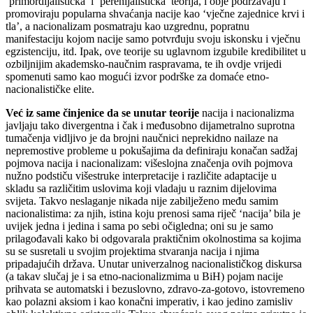
‘primordijalistička’ i ‘perenijalistička’ teorija, i obje podržavaju i
promoviraju popularna shvaćanja nacije kao ‘vječne zajednice krvi i
tla’, a nacionalizam posmatraju kao uzgrednu, popratnu
manifestaciju kojom nacije samo potvrđuju svoju iskonsku i vječnu
egzistenciju, itd. Ipak, ove teorije su uglavnom izgubile kredibilitet u
ozbiljnijim akademsko-naučnim raspravama, te ih ovdje vrijedi
spomenuti samo kao mogući izvor podrške za domaće etno-
nacionalističke elite.
Već iz same činjenice da se unutar teorije
nacija i nacionalizma
javljaju tako divergentna i čak i međusobno dijametralno suprotna
tumačenja vidljivo je da brojni naučnici neprekidno nailaze na
nepremostive probleme u pokušajima da definiraju konačan sadžaj
pojmova nacija i nacionalizam: višeslojna značenja ovih pojmova
nužno podstiču višestruke interpretacije i različite adaptacije u
skladu sa različitim uslovima koji vladaju u raznim dijelovima
svijeta. Takvo neslaganje nikada nije zabilježeno među samim
nacionalistima: za njih, istina koju prenosi sama riječ ‘nacija’ bila je
uvijek jedna i jedina i sama po sebi očigledna; oni su je samo
prilagođavali kako bi odgovarala praktičnim okolnostima sa kojima
su se susretali u svojim projektima stvaranja nacija i njima
pripadajućih država. Unutar univerzalnog nacionalističkog diskursa
(a takav slučaj je i sa etno-nacionalizmima u BiH) pojam nacije
prihvata se automatski i bezuslovno, zdravo-za-gotovo, istovremeno
kao polazni aksiom i kao konačni imperativ, i kao jedino zamisliv