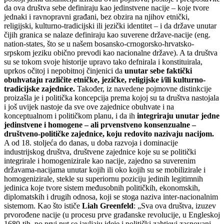
da ova društva sebe definiraju kao jedinstvene nacije – koje tvore
jednaki i ravnopravni građani, bez obzira na njihov etnički,
religijski, kulturno-tradicijski ili jezički identitet – i da države unutar
čijih granica se nalaze definiraju kao suverene države-nacije (eng.
nation-states, što se u našem bosansko-crnogorsko-hrvatsko-
srpskom jeziku obično prevodi kao nacionalne države). A ta društva
su se tokom svoje historije upravo tako defnirala i konstituirala,
uprkos očitoj i nepobitnoj činjenici da
unutar sebe faktički
obuhvataju različite etničke, jezičke, religijske i/ili kulturno-
tradicijske zajednice.
Također, iz navedene pojmovne distinkcije
proizašla je i politička koncepcija prema kojoj su ta društva nastojala
i još uvijek nastoje da sve ove zajednice obuhvate i na
konceptualnom i političkom planu, i da ih
integriraju unutar jedne
jedinstvene i homogene – ali prvenstveno konsenzualne –
društveno-političke zajednice, koju redovito nazivaju nacijom.
A od 18. stoljeća do danas, u doba razvoja i dominacije
industrijskog društva, društvene zajednice koje su se politički
integrirale i homogenizirale kao nacije, zajedno sa suverenim
državama-nacijama unutar kojih ili oko kojih su se mobilizirale i
homogenizirale, stekle su superiornu poziciju jedinih legitimnih
jedinica koje tvore sistem međusobnih političkih, ekonomskih,
diplomatskih i drugih odnosa, koji se stoga naziva inter-nacionalnim
sistemom. Kao što ističe
Liah Greenfeld
: „Sva ova društva, izuzev
prvorođene nacije (u procesu prve građanske revolucije, u Engleskoj
1680-tih, po prvi put se javljaju ideje i politički zahtjevi zasnovani