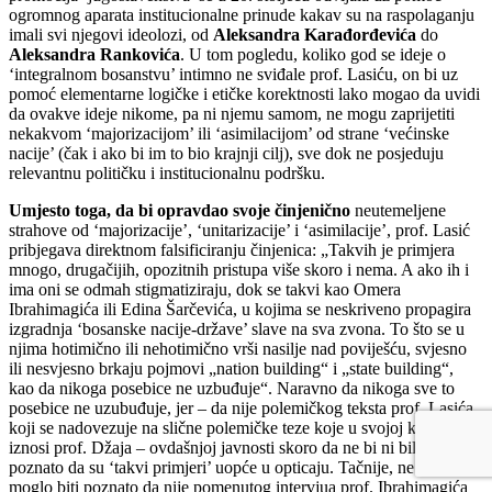
ogromnog aparata institucionalne prinude kakav su na raspolaganju
imali svi njegovi ideolozi, od
Aleksandra Karađorđevića
do
Aleksandra Rankovića
. U tom pogledu, koliko god se ideje o
‘integralnom bosanstvu’ intimno ne sviđale prof. Lasiću, on bi uz
pomoć elementarne logičke i etičke korektnosti lako mogao da uvidi
da ovakve ideje nikome, pa ni njemu samom, ne mogu zaprijetiti
nekakvom ‘majorizacijom’ ili ‘asimilacijom’ od strane ‘većinske
nacije’ (čak i ako bi im to bio krajnji cilj), sve dok ne posjeduju
relevantnu političku i institucionalnu podršku.
Umjesto toga, da bi opravdao svoje činjenično
neutemeljene
strahove od ‘majorizacije’, ‘unitarizacije’ i ‘asimilacije’, prof. Lasić
pribjegava direktnom falsificiranju činjenica: „Takvih je primjera
mnogo, drugačijih, opozitnih pristupa više skoro i nema. A ako ih i
ima oni se odmah stigmatiziraju, dok se takvi kao Omera
Ibrahimagića ili Edina Šarčevića, u kojima se neskriveno propagira
izgradnja ‘bosanske nacije-države’ slave na sva zvona. To što se u
njima hotimično ili nehotimično vrši nasilje nad poviješću, svjesno
ili nesvjesno brkaju pojmovi „nation building“ i „state building“,
kao da nikoga posebice ne uzbuđuje“. Naravno da nikoga sve to
posebice ne uzubuđuje, jer – da nije polemičkog teksta prof. Lasića
koji se nadovezuje na slične polemičke teze koje u svojoj knjizi
iznosi prof. Džaja – ovdašnjoj javnosti skoro da ne bi ni bilo
poznato da su ‘takvi primjeri’ uopće u opticaju. Tačnije, ne bi ni
moglo biti poznato da nije pomenutog intervjua prof. Ibrahimagića