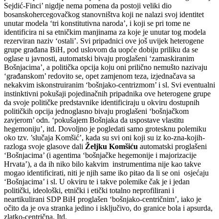
Sejdić-Finci’ nigdje nema pomena da postoji veliki dio
bosanskohercegovačkog stanovništva koji ne nalazi svoj identitet
unutar modela ‘tri konstitutivna naroda’, i koji se pri tome ne
identificira ni sa etničkim manjinama za koje je unutar tog modela
rezerviran naziv ‘ostali’. Svi pripadnici ove još uvijek heterogene
grupe građana BiH, pod uslovom da uopće dobiju priliku da se
oglase u javnosti, automatski bivaju proglašeni ‘zamaskiranim
Bošnjacima’, a politička opcija koju oni prilično nemušto nazivaju
‘građanskom’ redovito se, opet zamjenom teza, izjednačava sa
nekakvim iskonstruiranim ‘bošnjako-centrizmom’ i sl. Svi eventualni
instinktivni pokušaji pojedinačnih pripadnika ove heterogene grupe
da svoje političke predstavnike identificiraju u okviru dostupnih
političkih opcija jednoglasno bivaju proglašeni ‘bošnjačkom
zavjerom’ odn. ‘pokušajem Bošnjaka da uspostave vlastitu
hegemoniju’, itd. Dovoljno je pogledati samo grotesknu polemiku
oko tzv. ’slučaja Komšić’, kada su svi oni koji su iz ko-zna-kojih-
razloga svoje glasove dali
Željku Komšiću
automatski proglašeni
‘Bošnjacima’ (i agentima ‘bošnjačke hegemonije i majorizacije
Hrvata’), a da ih niko bilo kakvim instrumentima nije kao takve
mogao identificirati, niti je njih same iko pitao da li se oni osjećaju
‘Bošnjacima’ i sl. U okviru te i takve polemike čak je i jedan
politički, ideološki, etnički i etički totalno neprofilirani i
neartikulirani SDP BiH proglašen ‘bošnjako-centričnim’, iako je
očito da je ova stranka jedino i isključivo, do granice bola i apsurda,
zlatko-centrična. Itd.