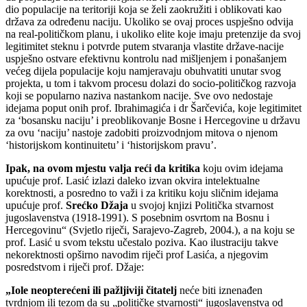
dio populacije na teritoriji koja se želi zaokružiti i oblikovati kao
država za određenu naciju. Ukoliko se ovaj proces uspješno odvija
na real-političkom planu, i ukoliko elite koje imaju pretenzije da svoj
legitimitet steknu i potvrde putem stvaranja vlastite države-nacije
uspješno ostvare efektivnu kontrolu nad mišljenjem i ponašanjem
većeg dijela populacije koju namjeravaju obuhvatiti unutar svog
projekta, u tom i takvom procesu dolazi do socio-političkog razvoja
koji se popularno naziva nastankom nacije. Sve ovo nedostaje
idejama poput onih prof. Ibrahimagića i dr Šarčevića, koje legitimitet
za ‘bosansku naciju’ i preoblikovanje Bosne i Hercegovine u državu
za ovu ‘naciju’ nastoje zadobiti proizvodnjom mitova o njenom
‘historijskom kontinuitetu’ i ‘historijskom pravu’.
Ipak, na ovom mjestu valja reći da kritika
koju ovim idejama
upućuje prof. Lasić izlazi daleko izvan okvira intelektualne
korektnosti, a posredno to važi i za kritiku koju sličnim idejama
upućuje prof.
Srećko Džaja
u svojoj knjizi Politička stvarnost
jugoslavenstva (1918-1991). S posebnim osvrtom na Bosnu i
Hercegovinu“ (Svjetlo riječi, Sarajevo-Zagreb, 2004.), a na koju se
prof. Lasić u svom tekstu učestalo poziva. Kao ilustraciju takve
nekorektnosti opširno navodim riječi prof Lasića, a njegovim
posredstvom i riječi prof. Džaje:
„Iole neopterećeni ili pažljiviji čitatelj
neće biti iznenađen
tvrdnjom ili tezom da su „političke stvarnosti“ jugoslavenstva od