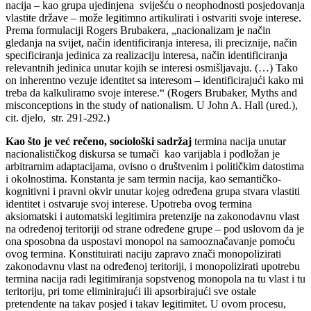
nacija – kao grupa ujedinjena sviješću o neophodnosti posjedovanja
vlastite države – može legitimno artikulirati i ostvariti svoje interese.
Prema formulaciji Rogers Brubakera, „nacionalizam je način
gledanja na svijet, način identificiranja interesa, ili preciznije, način
specificiranja jedinica za realizaciju interesa, način identificiranja
relevantnih jedinica unutar kojih se interesi osmišljavaju. (…) Tako
on inherentno vezuje identitet sa interesom – identificirajući kako mi
treba da kalkuliramo svoje interese.“ (Rogers Brubaker, Myths and
misconceptions in the study of nationalism. U John A. Hall (ured.),
cit. djelo, str. 291-292.)
Kao što je već rečeno, sociološki sadržaj
termina nacija unutar
nacionalističkog diskursa se tumači kao varijabla i podložan je
arbitrarnim adaptacijama, ovisno o društvenim i političkim datostima
i okolnostima. Konstanta je sam termin nacija, kao semantičko-
kognitivni i pravni okvir unutar kojeg određena grupa stvara vlastiti
identitet i ostvaruje svoj interese. Upotreba ovog termina
aksiomatski i automatski legitimira pretenzije na zakonodavnu vlast
na određenoj teritoriji od strane određene grupe – pod uslovom da je
ona sposobna da uspostavi monopol na samooznačavanje pomoću
ovog termina. Konstituirati naciju zapravo znači monopolizirati
zakonodavnu vlast na određenoj teritoriji, i monopolizirati upotrebu
termina nacija radi legitimiranja sopstvenog monopola na tu vlast i tu
teritoriju, pri tome eliminirajući ili apsorbirajući sve ostale
pretendente na takav posjed i takav legitimitet. U ovom procesu,