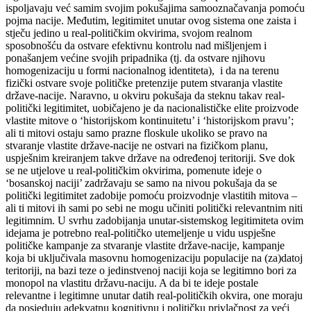
ispoljavaju već samim svojim pokušajima samooznačavanja pomoću
pojma nacije. Međutim, legitimitet unutar ovog sistema one zaista i
stječu jedino u real-političkim okvirima, svojom realnom
sposobnošću da ostvare efektivnu kontrolu nad mišljenjem i
ponašanjem većine svojih pripadnika (tj. da ostvare njihovu
homogenizaciju u formi nacionalnog identiteta), i da na terenu
fizički ostvare svoje političke pretenzije putem stvaranja vlastite
države-nacije. Naravno, u okviru pokušaja da steknu takav real-
politički legitimitet, uobičajeno je da nacionalističke elite proizvode
vlastite mitove o ‘historijskom kontinuitetu’ i ‘historijskom pravu’;
ali ti mitovi ostaju samo prazne floskule ukoliko se pravo na
stvaranje vlastite države-nacije ne ostvari na fizičkom planu,
uspješnim kreiranjem takve države na određenoj teritoriji. Sve dok
se ne utjelove u real-političkim okvirima, pomenute ideje o
‘bosanskoj naciji’ zadržavaju se samo na nivou pokušaja da se
politički legitimitet zadobije pomoću proizvodnje vlastitih mitova –
ali ti mitovi ih sami po sebi ne mogu učiniti politički relevantnim niti
legitimnim. U svrhu zadobijanja unutar-sistemskog legitimiteta ovim
idejama je potrebno real-političko utemeljenje u vidu uspješne
političke kampanje za stvaranje vlastite države-nacije, kampanje
koja bi uključivala masovnu homogenizaciju populacije na (za)datoj
teritoriji, na bazi teze o jedinstvenoj naciji koja se legitimno bori za
monopol na vlastitu državu-naciju. A da bi te ideje postale
relevantne i legitimne unutar datih real-političkih okvira, one moraju
da posjeduju adekvatnu kognitivnu i političku privlačnost za veći