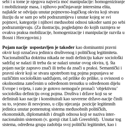
sebi i u tome je njegova najveća moć manipulacije: homogeniziranje
i mobiliziranje masa, i njihovo potčinjavanje interesima elita,
najlakše se odvijaju unutar pojmovno-logičkog okvira koji stvara
iluziju da se sam po sebi podrazumijeva i unutar kojeg se svi
pojmovi, kategorije i njihovi međusobni odnosi također sami po sebi
podrazumijevaju. (Za ilustraciju, pogledajmo do kojih razmjera se
ovakva praksa mobilizacije, homogenizacije i manipulacije razvila u
Bosni i Hercegovini.)
Pojam nacije uspostavljen je također
kao dominantni pravni
okvir koji označava jedinicu društvenog i političkog legitimiteta.
Nacionalistička doktrina nikada ne nudi definiciju kakav sociološki
sadržaj se nalazi ili treba da se nalazi unutar ovog okvira, tj. šta
pojam nacije zapravo znači ili treba da znači u praksi. Semantički i
pravni okvir koji se stvara upotrebom tog pojma popunjava se
različitim sociološkim sadržajem, od prilike do prilike, u ovisnosti o
okolnostima zatečenim u određenom trenutku u određenom dijelu
Evrope i svijeta, i zato je gotovo nemoguće pronaći ‘objektivnu’
sociološku definiciju ovog pojma. Društva i države koji su se
definirali kao nacije i konstituirali kao suverene države-nacije činili
su to, svjesno ili nesvjesno, u cilju stjecanja pozicije legitimnih
jedinica unutar pomenutog sistema međusobnih političkih,
ekonomskih, diplomatskih i drugih odnosa koji se naziva inter-
nacionalnim sistemom (v. gornji citat Liah Greenfeld). Unutar tog
sistema, određena grupa zadobija svoj politički legitimitet, kao i