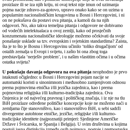
proizlaze ili se iza njih kriju, ni ovaj tekst nije imun od uzimanja
pojma nacije zdravo-za-gotovo, upravo onako kako se on uzima u
popularnim nacionalističkim krugovima u Bosni i Hercegovini, i ni
on ne pokušava da postavi ova pitanja, a kamoli da na njih
odgovori. No, ako takva temeljna pitanja i odgovore ne dobivamo
od vodećih intelektualaca u ovoj zemlji, kako od prosječnih
konzumenata nacionalističke ideologije možemo očekivati da svoje
ponašanje usklade sa tzv. evropskim i svjetskim standardima? Zaista,
šta je to što je Bosnu i Hercegovinu učinilo ‘toliko drugačijom’ od
ostalih zemalja u Evropi i svijetu, i zašto bi ona zbog toga
predstavljala ‘nerješiv problem’, i u našim vlastitim očima i u očima
ostatka svijeta?
U pokušaju davanja odgovora na ova pitanja
neophodno je prvo
istaknuti očigledno: u Bosni i Hercegovini pojam nacije se
automatski koristi u sinonimnom i međusobno zamjenjivom odnosu
prema pojmovima etnička i/ili jezička zajednica, kao i prema
pojmovima religijska i/ili kulturno-tradicijska zajednica. Ova
činjenica je od najvećeg pravnog i političkog značaja, i iz nje na tlu
BiH proizlaze određene političke koncepcije koje ne možemo naći u
zemljama čije stanovništvo, kao i stanovništvo BiH, u sebi sadrži
divergentne autohtone etničke, jezičke, religijske i/ili kulturno-
tradicijske identitete (najpoznatiji primjeri: Sjedinjene Američke
Države i Švicarska, te Španija i Belgija). U svim društvima u kojima
postoji jasna distinkcija između ovih pojmova, postoje i pretpostavke