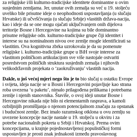
za religijske i/ili kulturno-tradicijske identitete dominantne u ovim
susjednim zemljama. Jer, unutar ovih zemalja su već u 19. stoljeću
uveliko bile prisutne ideje o neophodnosti uspostavljanja (u slučaju
Hrvatske) ili učvršćivanja (u slučaju Srbije) vlastitih država-nacija,
kao i ideje da se one mogu ojačati uključivanjem onih dijelova
teritorije Bosne i Hercegovine na kojima su bile dominantno
prisutne religijske odn. kulturno-tradicijske grupe čiji identitet i
interese su na nominalnom nivou ove zemlje mogle identificirati sa
vlastitim. Ova kognitivna zbrka uzrokovala je da su pomenute
religijske i. kulturno-tradicijske grupe u BiH svoje interese za
vlastitom političkom artikulacijom sve više nastojale ostvariti
posredstvom političkih struktura susjednih zemalja i njihovih
velikodržavnih projekata o ‘zaokruživanju’ vlastitih nacija.
Dakle, u još većoj mjeri nego što je to
bio slučaj u ostatku Evrope
i svijeta, ideja nacije se u Bosni i Hercegovini pojavljuje kao strana
roba uvezena ‘u paketu’, nimalo prilagođena prilikama i potrebama
zemlje i njenih stanovnika. Štaviše, o ovoj ideji unutar Bosne i
Hercegovine nikada nije bilo ni elementarnih rasprava, a kamoli
ozbiljnijih promišljanja o njenom potencijalnom značaju za opstanak
i budućnost zemlje. Bez imalo razumskog otklona u ovu zemlju su
uvezene koncepcije nacije nastale u 19. stoljeću u okviru i za
potrebe nacionalnih pokreta u Srbiji i Hrvatskoj. Prema ovim
koncepcijama, u krajnje pojednostavljenoj populističkoj formi
uspostavljen je prosti znak jednakosti između pravoslavnog