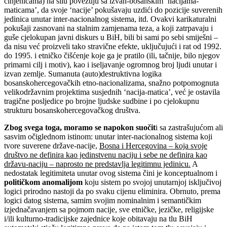
činjenicama) na silu povezuju sa izvan-bosanskim ‘nacijama-
maticama’, da svoje ‘nacije’ pokušavaju uzdići do pozicije suverenih
jedinica unutar inter-nacionalnog sistema, itd. Ovakvi karikaturalni
pokušaji zasnovani na stalnim zamjenama teza, a koji zatrpavaju i
guše cjelokupan javni diskurs u BiH, bili bi sami po sebi smiješni –
da nisu već proizveli tako stravične efekte, uključujući i rat od 1992.
do 1995. i etničko čišćenje koje ga je pratilo (ili, tačnije, bilo njegov
primarni cilj i motiv), kao i iseljavanje ogromnog broj ljudi unutar i
izvan zemlje. Sumanuta (auto)destruktivna logika
bosanskohercegovačkih etno-nacionalizama, snažno potpomognuta
velikodržavnim projektima susjednih ‘nacija-matica’, već je ostavila
tragične posljedice po brojne ljudske sudbine i po cjelokupnu
strukturu bosanskohercegovačkog društva.
Zbog svega toga, moramo se napokon suočit
i sa zastrašujućom ali
sasvim očiglednom istinom: unutar inter-nacionalnog sistema koji
tvore suverene države-nacije,
Bosna i Hercegovina – koja svoje
društvo ne definira kao jedinstvenu naciju i sebe ne definira kao
državu-naciju – naprosto ne predstavlja legitimnu jedinicu.
A
nedostatak legitimiteta unutar ovog sistema čini je konceptualnom i
političkom anomalijom
koju sistem po svojoj unutarnjoj isključivoj
logici prirodno nastoji da po svaku cijenu eliminira. Obrnuto, prema
logici datog sistema, samim svojim nominalnim i semantičkim
izjednačavanjem sa pojmom nacije, sve etničke, jezičke, religijske
i/ili kulturno-tradicijske zajednice koje obitavaju na tlu BiH