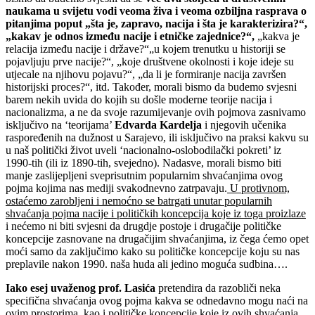
naukama u svijetu vodi veoma živa i veoma ozbiljna rasprava o
pitanjima poput „šta je, zapravo, nacija i šta je karakterizira?“,
„kakav je odnos između nacije i etničke zajednice?“,
„kakva je
relacija između nacije i države?“„u kojem trenutku u historiji se
pojavljuju prve nacije?“, „koje društvene okolnosti i koje ideje su
utjecale na njihovu pojavu?“, „da li je formiranje nacija završen
historijski proces?“, itd. Također, morali bismo da budemo svjesni
barem nekih uvida do kojih su došle moderne teorije nacija i
nacionalizma, a ne da svoje razumijevanje ovih pojmova zasnivamo
isključivo na ‘teorijama’
Edvarda Kardelja
i njegovih učenika
raspoređenih na dužnost u Sarajevo, ili isključivo na praksi kakvu su
u naš politički život uveli ‘nacionalno-oslobodilački pokreti’ iz
1990-tih (ili iz 1890-tih, svejedno). Nadasve, morali bismo biti
manje zaslijepljeni sveprisutnim popularnim shvaćanjima ovog
pojma kojima nas mediji svakodnevno zatrpavaju.
U protivnom,
ostaćemo zarobljeni i nemoćno se batrgati unutar popularnih
shvaćanja pojma nacije i političkih koncepcija koje iz toga proizlaze
i nećemo ni biti svjesni da drugdje postoje i drugačije političke
koncepcije zasnovane na drugačijim shvaćanjima, iz čega ćemo opet
moći samo da zaključimo kako su političke koncepcije koju su nas
preplavile nakon 1990. naša huda ali jedino moguća sudbina….
Iako esej uvaženog prof. Lasića
pretendira da razobliči neka
specifična shvaćanja ovog pojma kakva se odnedavno mogu naći na
ovim prostorima, kao i političke koncepcije koje iz ovih shvaćanja