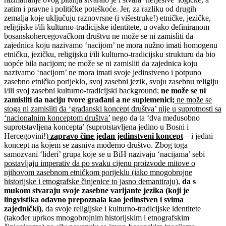
zatim i pravne i političke poteškoće. Jer, za razliku od drugih
zemalja koje uključuju raznovrsne (i višestruke!) etničke, jezičke,
religijske i/ili kulturno-tradicijske identitete, u ovako definiranom
bosanskohercegovačkom društvu ne može se ni zamisliti da
zajednica koju nazivamo ‘nacijom’ ne mora nužno imati homogenu
etničku, jezičku, religijsku i/ili kulturno-tradicijsku strukturu da bio
uopće bila nacijom; ne može se ni zamisliti da zajednica koju
nazivamo ‘nacijom’ ne mora imati svoje jedinstveno i potpuno
zasebno etničko porijeklo, svoj zasebni jezik, svoju zasebnu religiju
i/ili svoj zasebni kulturno-tradicijski background;
ne može se ni
zamisliti da naciju tvore građani a ne suplemenici;
ne može se
stoga ni zamisliti da ‘građanski koncept društva’ nije u suprotnosti sa
‘nacionalnim konceptom društva’
nego da ta ‘dva međusobno
suprotstavljena koncepta’ (suprotstavljena jedino u Bosni i
Hercegovini!)
zapravo čine jedan jedinstveni koncept
– i jedini
koncept na kojem se zasniva moderno društvo. Zbog toga
samozvani ‘lideri’ grupa koje se u BiH nazivaju ‘nacijama’ sebi
postavljaju imperativ da po svaku cijenu proizvode mitove o
njihovom zasebnom etničkom porijeklu (iako mnogobrojne
historijske i etnografske činjenice to jasno demantiraju)
,
da s
mukom stvaraju svoje zasebne varijante jezika (koji je
lingvistika odavno prepoznala kao jedinstven i svima
zajednički)
, da svoje religijske i kulturno-tradicijske identitete
(također uprkos mnogobrojnim historijskim i etnografskim