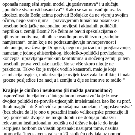
oponaša neuspješni srpski model „jugoslavenstva“ i u slučaju
„političke stvarnosti bosanstva“? Kako se samo usuđuju ovakvi
ideolozi među Bošnjacima pozivati Bošnjake da ne vjeruju svojim
očima, nego samo njima – pravovjernim tumačima bosanske i
posebno bošnjačke nacionalne povijesti i aktualnih političkih
neprilika u zemlji Bosni? Ne želim se baviti spekulacijama o
njihovim motivima, ali bih se usudio ponoviti tezu o „zadnjim
namjerama“, onim koje ne podrazumijevaju ravnopravnost i
toleranciju, uvažavanje Drugosti, nego majorizaciju i preglasavanje,
nametanje jednog ahistorijskog, ideološko-politički prevladanog
koncepta upravljanja etničkim konfliktima u složenoj zemlji putem
posebnih prava većinske nacije, što se više skoro nigdje ne
prakticira. Takvo što je uvijek vodilo katastrofi, malo je koja
asimilacija uspjela, unitarizacija je uvijek izazivala konflikte, i imala
grozne posljedice i za naciju i zemlju u čije se ime sve to radilo.“
Krajnje je cinično i neukusno (ili možda paranoidno?)
uspoređivati inicijative o ‘integralnom bosanstvu’ koje iznose
dvojica politički ne-previše-utjecajnih intelektualaca kao što su prof.
Ibrahimagtić i dr Šarčević sa pokušajima nametanja ‘jugoslavenstva’
(bez obzira da li je ono u pozadini imalo velikosrpske pretenzije ili
ne): pomenuta dvojica ne mogu dobiti i ne dobijaju nikakvu
relevantnu institucionalnu podršku od države koja je do kraja
iscrpljena borbom za vlastiti opstanak; nasuprot tome, nasilna
promocija ‘jugoslavenstva’ se u 20. stoljeću odvijala uz pomoć