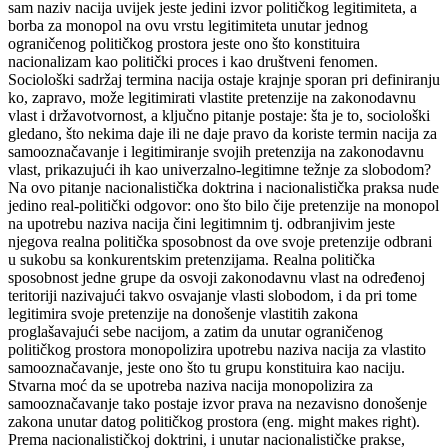
sam naziv nacija uvijek jeste jedini izvor političkog legitimiteta, a
borba za monopol na ovu vrstu legitimiteta unutar jednog
ograničenog političkog prostora jeste ono što konstituira
nacionalizam kao politički proces i kao društveni fenomen.
Sociološki sadržaj termina nacija ostaje krajnje sporan pri definiranju
ko, zapravo, može legitimirati vlastite pretenzije na zakonodavnu
vlast i državotvornost, a ključno pitanje postaje: šta je to, sociološki
gledano, što nekima daje ili ne daje pravo da koriste termin nacija za
samooznačavanje i legitimiranje svojih pretenzija na zakonodavnu
vlast, prikazujući ih kao univerzalno-legitimne težnje za slobodom?
Na ovo pitanje nacionalistička doktrina i nacionalistička praksa nude
jedino real-politički odgovor: ono što bilo čije pretenzije na monopol
na upotrebu naziva nacija čini legitimnim tj. odbranjivim jeste
njegova realna politička sposobnost da ove svoje pretenzije odbrani
u sukobu sa konkurentskim pretenzijama. Realna politička
sposobnost jedne grupe da osvoji zakonodavnu vlast na određenoj
teritoriji nazivajući takvo osvajanje vlasti slobodom, i da pri tome
legitimira svoje pretenzije na donošenje vlastitih zakona
proglašavajući sebe nacijom, a zatim da unutar ograničenog
političkog prostora monopolizira upotrebu naziva nacija za vlastito
samooznačavanje, jeste ono što tu grupu konstituira kao naciju.
Stvarna moć da se upotreba naziva nacija monopolizira za
samooznačavanje tako postaje izvor prava na nezavisno donošenje
zakona unutar datog političkog prostora (eng. might makes right).
Prema nacionalističkoj doktrini, i unutar nacionalističke prakse,