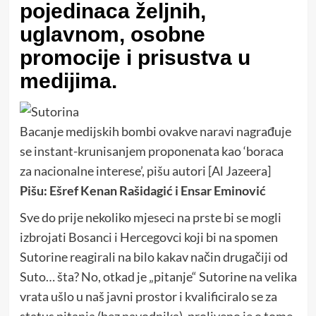
pojedinaca željnih,
uglavnom, osobne
promocije i prisustva u
medijima.
Bacanje medijskih bombi ovakve naravi nagrađuje
se instant-krunisanjem proponenata kao ‘boraca
za nacionalne interese’, pišu autori [Al Jazeera]
Pišu: Ešref Kenan Rašidagić i
Ensar Eminović
Sve do prije nekoliko mjeseci na prste bi se mogli
izbrojati Bosanci i Hercegovci koji bi na spomen
Sutorine reagirali na bilo kakav način drugačiji od
Suto… šta? No, otkad je „pitanje“ Sutorine na velika
vrata ušlo u naš javni prostor i kvalificiralo se za
status pitanja (bez navodnika), proliveno je o tome