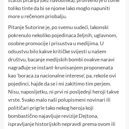
toliko tinte da bi se njome lako moglo napuniti
more u rečenom priobalju.
Pitanje Sutorine je, po svemu sudeći, lakonski
pokrenulo nekoliko pojedinaca željnih, uglavnom,
osobne promocije i prisustva u medijima. U
odsustvu bilo kakve kritičke svijesti u našem
društvu, bacanje medijskih bombi ovakve naravi
nagrađuje se instant-krunisanjem proponenata
kao ‘boraca za nacionalne interese’, pa, rekoše ovi
pojedinci, hajde da se i mi zakitimo tim perjem.
Nisu, naposljetku, ni prvi ni posljednji heroji takve
vrste. Svako malo naši polupismeni novinari ili
političari prigrle tako nekog heroja koji
bombastično najavljuje revizije Dejtona,
ispravljanje historijskih nepravdi prema ovom ili