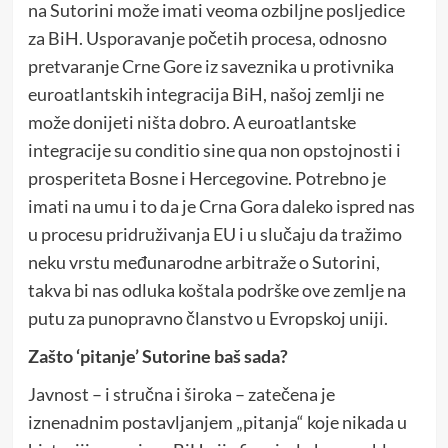
na Sutorini može imati veoma ozbiljne posljedice
za BiH. Usporavanje početih procesa, odnosno
pretvaranje Crne Gore iz saveznika u protivnika
euroatlantskih integracija BiH, našoj zemlji ne
može donijeti ništa dobro. A euroatlantske
integracije su conditio sine qua non opstojnosti i
prosperiteta Bosne i Hercegovine. Potrebno je
imati na umu i to da je Crna Gora daleko ispred nas
u procesu pridruživanja EU i u slučaju da tražimo
neku vrstu međunarodne arbitraže o Sutorini,
takva bi nas odluka koštala podrške ove zemlje na
putu za punopravno članstvo u Evropskoj uniji.
Zašto ‘pitanje’ Sutorine baš sada?
Javnost – i stručna i široka – zatečena je
iznenadnim postavljanjem „pitanja“ koje nikada u