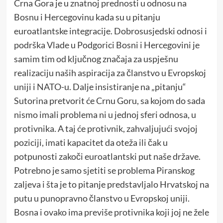
Crna Gora je u znatnoj prednosti u odnosu na
Bosnu i Hercegovinu kada su u pitanju
euroatlantske integracije. Dobrosusjedski odnosi i
podrška Vlade u Podgorici Bosni i Hercegovini je
samim tim od ključnog značaja za uspješnu
realizaciju naših aspiracija za članstvo u Evropskoj
uniji i NATO-u. Dalje insistiranje na „pitanju“
Sutorina pretvorit će Crnu Goru, sa kojom do sada
nismo imali problema ni u jednoj sferi odnosa, u
protivnika. A taj će protivnik, zahvaljujući svojoj
poziciji, imati kapacitet da oteža ili čak u
potpunosti zakoči euroatlantski put naše države.
Potrebno je samo sjetiti se problema Piranskog
zaljeva i šta je to pitanje predstavljalo Hrvatskoj na
putu u punopravno članstvo u Evropskoj uniji.
Bosna i ovako ima previše protivnika koji joj ne žele