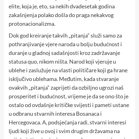
elite, koja je, eto, sa nekih dvadesetak godina
zakašnjenja polako došla do praga nekakvog
protonacionalizma.
Dok god kreiranje takvih „pitanja“ služi samo za
pothranjivanje vjere naroda u bolju budućnost i
duranje u gladnoj sadašnjosti kroz zadržavanje
statusa quo, nikom ništa. Narod koji vjeruje u
ublehe i zaslužuje na vlasti političare koji ga hrane
isključivo ublehama. Međutim, kada stvaranje
ovakvih „pitanja“ zaprijeti da ozbiljno ugrozi naš
prosperitet i budućnost, vrijeme je da se ono što je
ostalo od ovdašnje kritičke svijesti i pameti ustane
u odbranu stvarnih interesa Bosanaca i
Hercegovaca. A, podsjećanja radi, stvarni interesi
ljudi koji žive u ovoj i svim drugim državama na