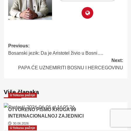
Post
Previous:
Bosanski jezik: Da je Aristotel živio u Bosni….
navigation
Next:
PAPA ĆE UZNEMIRITI BOSNU I HERCEGOVINU
Više članaka
U fokusu pažnje
OTVORENO PISMO KRUGA 99
INTERNACIONALNOJ ZAJEDNICI
30.06.2026
U fokusu pažnje