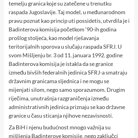
temelju granica koje su zatečene u trenutku
raspada Jugoslavije. Taj model, u međunarodnom
pravu poznat kao princip uti possidetis, utvrdila je i
Badinterova komisija početkom ‘90-ih godina
prošlog stoljeća, kao model rješavanja
teritorijalnih sporova u slučaju raspada SFRJ. U
svom Mišljenju br. 3 od 11. januara 1992. godine
Badinterova komisija je istakla da se granice
između bivših federalnih jedinica SFRJ-a smatraju
državnim granicama sljednica i ne mogu se
mijenjati silom, nego samo sporazumom. Drugim
riječima, unutrašnja razgraničenja između
administrativnih jedinica priznaju se kao državne
granice u času sticanja njihove nezavisnosti.
Za BiH i njenu budućnost mnogo važnija su
mišljenja Badinterove komisije, nego zaključci