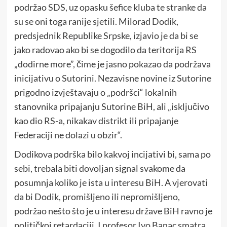
podržao SDS, uz opasku šefice kluba te stranke da
su se oni toga ranije sjetili. Milorad Dodik,
predsjednik Republike Srpske, izjavio je da bi se
jako radovao ako bi se dogodilo da teritorija RS
„dodirne more”, čime je jasno pokazao da podržava
inicijativu o Sutorini. Nezavisne novine iz Sutorine
prigodno izvještavaju o „podršci“ lokalnih
stanovnika pripajanju Sutorine BiH, ali „isključivo
kao dio RS-a, nikakav distrikt ili pripajanje
Federaciji ne dolazi u obzir“.
Dodikova podrška bilo kakvoj incijativi bi, sama po
sebi, trebala biti dovoljan signal svakome da
posumnja koliko je ista u interesu BiH. A vjerovati
da bi Dodik, promišljeno ili nepromišljeno,
podržao nešto što je u interesu države BiH ravno je
političkoj retardaciji. I profesor Ivo Banac smatra