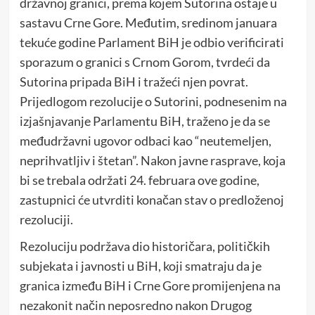
državnoj granici, prema kojem Sutorina ostaje u
sastavu Crne Gore. Međutim, sredinom januara
tekuće godine Parlament BiH je odbio verificirati
sporazum o granici s Crnom Gorom, tvrdeći da
Sutorina pripada BiH i tražeći njen povrat.
Prijedlogom rezolucije o Sutorini, podnesenim na
izjašnjavanje Parlamentu BiH, traženo je da se
međudržavni ugovor odbaci kao “neutemeljen,
neprihvatljiv i štetan”. Nakon javne rasprave, koja
bi se trebala održati 24. februara ove godine,
zastupnici će utvrditi konačan stav o predloženoj
rezoluciji.
Rezoluciju podržava dio historičara, političkih
subjekata i javnosti u BiH, koji smatraju da je
granica između BiH i Crne Gore promijenjena na
nezakonit način neposredno nakon Drugog