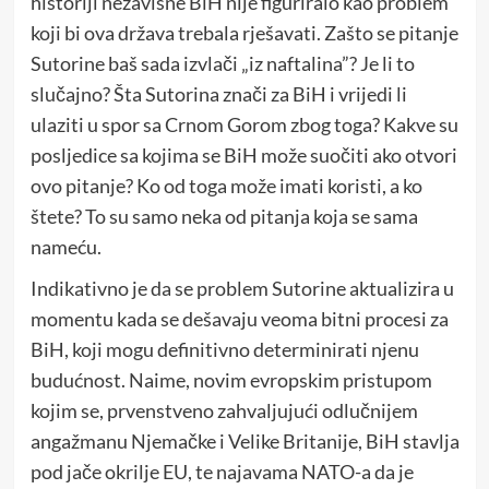
historiji nezavisne BiH nije figuriralo kao problem
koji bi ova država trebala rješavati. Zašto se pitanje
Sutorine baš sada izvlači „iz naftalina”? Je li to
slučajno? Šta Sutorina znači za BiH i vrijedi li
ulaziti u spor sa Crnom Gorom zbog toga? Kakve su
posljedice sa kojima se BiH može suočiti ako otvori
ovo pitanje? Ko od toga može imati koristi, a ko
štete? To su samo neka od pitanja koja se sama
nameću.
Indikativno je da se problem Sutorine aktualizira u
momentu kada se dešavaju veoma bitni procesi za
BiH, koji mogu definitivno determinirati njenu
budućnost. Naime, novim evropskim pristupom
kojim se, prvenstveno zahvaljujući odlučnijem
angažmanu Njemačke i Velike Britanije, BiH stavlja
pod jače okrilje EU, te najavama NATO-a da je