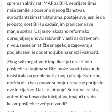
spreman aktivirati MAP za BiH, neprijateljima
naše zemlje, a posebno njenog članstva u
euroatlantskim strukturama, postaje sve jasnije da
je opstojnost BiH u sadašnjim granicama sve
manje upitna. Uz jasno iskazano reformsko
opredjeljenje novoizabranih vlasti na državnom
nivou, secesionističke snage koje zagovaraju
podjelu zemlje dodatno gube na snazi i važnosti.
Zbog svih negativnih implikacija i drastičnih
posljedica s kojima se BiH može suočiti ako bude
insistirala na problematiziranju pitanja Sutorine,
možda nisu bez osnove sumnje u stvarno porijeklo
ove inicijative. Da li je „pitanje“ Sutorine, zaista,
autentična bosanska inicijativa, imajući u vidu
kakve posljedice već proizvodi?