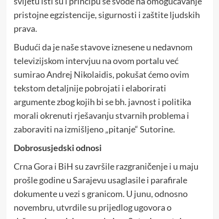
svijetu isti su i principu se svode na omogućavanje
pristojne egzistencije, sigurnosti i zaštite ljudskih
prava.
Budući da je naše stavove iznesene u nedavnom
televizijskom intervjuu na ovom portalu već
sumirao Andrej Nikolaidis, pokušat ćemo ovim
tekstom detaljnije pobrojati i elaborirati
argumente zbog kojih bi se bh. javnost i politika
morali okrenuti rješavanju stvarnih problema i
zaboraviti na izmišljeno „pitanje“ Sutorine.
Dobrosusjedski odnosi
Crna Gora i BiH su završile razgraničenje i u maju
prošle godine u Sarajevu usaglasile i parafirale
dokumente u vezi s granicom. U junu, odnosno
novembru, utvrdile su prijedlog ugovora o