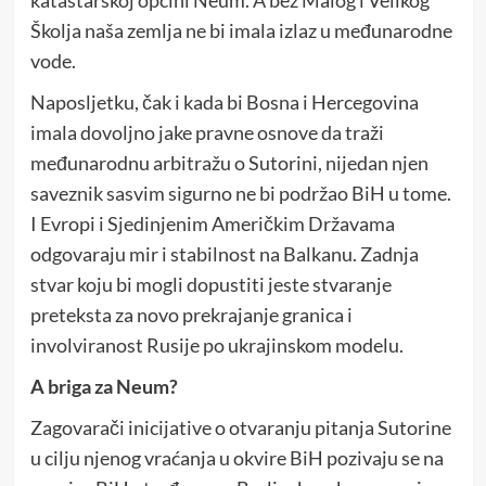
Školja naša zemlja ne bi imala izlaz u međunarodne
vode.
Naposljetku, čak i kada bi Bosna i Hercegovina
imala dovoljno jake pravne osnove da traži
međunarodnu arbitražu o Sutorini, nijedan njen
saveznik sasvim sigurno ne bi podržao BiH u tome.
I Evropi i Sjedinjenim Američkim Državama
odgovaraju mir i stabilnost na Balkanu. Zadnja
stvar koju bi mogli dopustiti jeste stvaranje
preteksta za novo prekrajanje granica i
involviranost Rusije po ukrajinskom modelu.
A briga za Neum?
Zagovarači inicijative o otvaranju pitanja Sutorine
u cilju njenog vraćanja u okvire BiH pozivaju se na