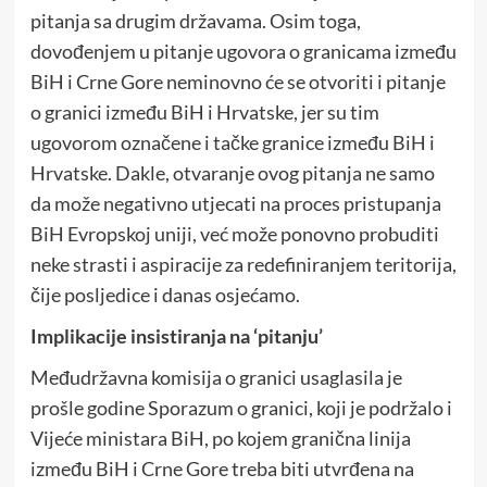
pitanja sa drugim državama. Osim toga,
dovođenjem u pitanje ugovora o granicama između
BiH i Crne Gore neminovno će se otvoriti i pitanje
o granici između BiH i Hrvatske, jer su tim
ugovorom označene i tačke granice između BiH i
Hrvatske. Dakle, otvaranje ovog pitanja ne samo
da može negativno utjecati na proces pristupanja
BiH Evropskoj uniji, već može ponovno probuditi
neke strasti i aspiracije za redefiniranjem teritorija,
čije posljedice i danas osjećamo.
Implikacije insistiranja na ‘pitanju’
Međudržavna komisija o granici usaglasila je
prošle godine Sporazum o granici, koji je podržalo i
Vijeće ministara BiH, po kojem granična linija
između BiH i Crne Gore treba biti utvrđena na