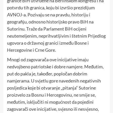
granice BiH utvrđene na Berlinskom kongresu i na
potvrdu tih granica, koju bi izvršio prezidijum
AVNOJ-a. Pozivaju se na pravdu, historiju i
geografiju, odnosno historijsko pravo BiH na
Sutorinu. Traže da Parlament BiH ocijeni
neutemeljenim, neprihvatljivim i štetnim Prijedlog
ugovora o državnoj granici između Bosne i
Hercegovine i Crne Gore.
Mnogi od zagovarača ove inicijative imaju
nedvojbeno patriotske i dobre namjere. Međutim,
put do pakla je, također, popločan dobrim
namjerama. U svjetlu gore navedenih negativnih
posljedica koje bi otvaranje „pitanja“ Sutorine
proizvelo za Bosnu i Hercegovinu, ne smije se,
međutim, isključiti ni mogućnost da pojedini
zagovarači ove inicijative, svjesno ili nesvjesno,