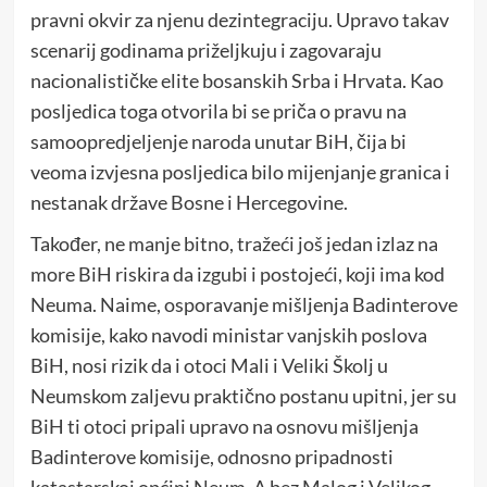
pravni okvir za njenu dezintegraciju. Upravo takav
scenarij godinama priželjkuju i zagovaraju
nacionalističke elite bosanskih Srba i Hrvata. Kao
posljedica toga otvorila bi se priča o pravu na
samoopredjeljenje naroda unutar BiH, čija bi
veoma izvjesna posljedica bilo mijenjanje granica i
nestanak države Bosne i Hercegovine.
Također, ne manje bitno, tražeći još jedan izlaz na
more BiH riskira da izgubi i postojeći, koji ima kod
Neuma. Naime, osporavanje mišljenja Badinterove
komisije, kako navodi ministar vanjskih poslova
BiH, nosi rizik da i otoci Mali i Veliki Školj u
Neumskom zaljevu praktično postanu upitni, jer su
BiH ti otoci pripali upravo na osnovu mišljenja
Badinterove komisije, odnosno pripadnosti
katastarskoj općini Neum. A bez Malog i Velikog