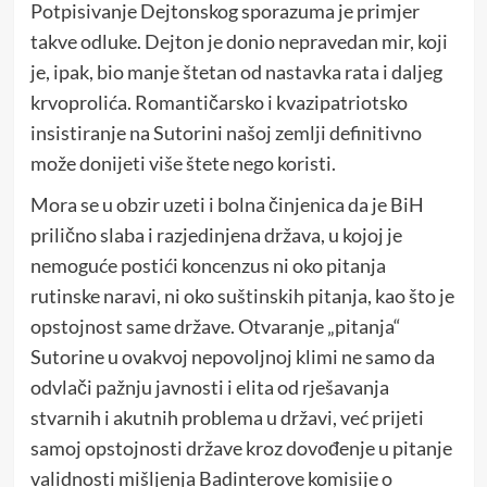
Potpisivanje Dejtonskog sporazuma je primjer
takve odluke. Dejton je donio nepravedan mir, koji
je, ipak, bio manje štetan od nastavka rata i daljeg
krvoprolića. Romantičarsko i kvazipatriotsko
insistiranje na Sutorini našoj zemlji definitivno
može donijeti više štete nego koristi.
Mora se u obzir uzeti i bolna činjenica da je BiH
prilično slaba i razjedinjena država, u kojoj je
nemoguće postići koncenzus ni oko pitanja
rutinske naravi, ni oko suštinskih pitanja, kao što je
opstojnost same države. Otvaranje „pitanja“
Sutorine u ovakvoj nepovoljnoj klimi ne samo da
odvlači pažnju javnosti i elita od rješavanja
stvarnih i akutnih problema u državi, već prijeti
samoj opstojnosti države kroz dovođenje u pitanje
validnosti mišljenja Badinterove komisije o