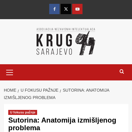
Skip
to
Facebook
Twitter
YouTube
content
Primary
Menu
HOME
U FOKUSU PAŽNJE
SUTORINA: ANATOMIJA
IZMIŠLJENOG PROBLEMA
U fokusu pažnje
Sutorina: Anatomija izmišljenog
problema