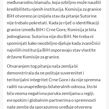
međunarodnu blamažu, koja ozbiljno može nauditi
kredibilitetu njenih institucija. Komisija za granice
BiH otvoreno je iznijela stav da pitanje Sutorine
nije trebalo pokretati. Kada je riječ o identifikaciji
granice između BiH i Crne Gore, Komisija je bila
jednoglasna: Sutorina nije dio BiH. Ne treba ni
spominjati kako neozbiljno djeluje kada zvaničnici
najviših institucija BiH osporavaju stav vlastite
državne Komisije za granice.
Otvaranjem tog pitanja naša zemlja bi
demonstrirala da ne poštuje suverenitet i
teritorijalni integritet Crne Gore i da nije spremna
raditi na unapređenju bilateralnih odnosa, što bi
bila veoma negativna poruka zemljama u regiji,
evropskim i globalnim partnerima o spremnosti
naše zemlje da sporazumno uređuje otvorena