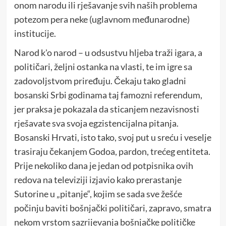
onom narodu ili rješavanje svih naših problema
potezom pera neke (uglavnom međunarodne)
institucije.
Narod k'o narod – u odsustvu hljeba traži igara, a
političari, željni ostanka na vlasti, te im igre sa
zadovoljstvom priređuju. Čekaju tako gladni
bosanski Srbi godinama taj famozni referendum,
jer praksa je pokazala da sticanjem nezavisnosti
rješavate sva svoja egzistencijalna pitanja.
Bosanski Hrvati, isto tako, svoj put u sreću i veselje
trasiraju čekanjem Godoa, pardon, trećeg entiteta.
Prije nekoliko dana je jedan od potpisnika ovih
redova na televiziji izjavio kako prerastanje
Sutorine u „pitanje“, kojim se sada sve žešće
počinju baviti bošnjački političari, zapravo, smatra
nekom vrstom sazrijevanja bošnjačke političke