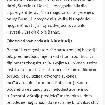
da bi „Sutorina u Bosni i Hercegovini bila dio
srpskog entiteta“. „Nisam siguran da bi rješenje u
prilog Bosni i Hercegovini, ukoliko bi uopće do
njega došlo, što je krajnje dvojbeno, veselilo
Hrvatsku“, zaključio je Banac.
Obezvređivanje vlastitih institucija
Bosna i Hercegovina je više puta u novijoj historiji
bila predmet podsmijeha kod stranih političara i
diplomata zbog situacija u kojima su njene vlastite
institucije i političke elite donosile kontradiktorne
odluke i čak ulazile u otvorene sukobe u
međunarodnim forumima. Potrebno je samo
podsjetiti se skandala sa (ne)odustajanjem od
tužbe protiv Srbije pred Međunarodnim sudom
pravde, nemogućnosti da se zauzme bilo kakav stav