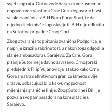
svjetskog rata. Oni navode da se o tome usmenim
dogovorom s vlastima Crne Gore dogovorio bivši
visoki zvaničnik iz BiH Đuro Pucar Stari, te da
nijedno tijelo bivše Jugoslavije ili BiH nije odlučilo
da Sutorina pripadne Crnoj Gori.
Zbog otvaranja tog pitanja zvanična Podgorica je
najprije izrazila zabrinutost, a nakon toga odgodila
slanje ambasadora u Sarajevo. Za Crnu Goru
pitanje Sutorine je davno završeno. Crnogorski
predsjednik Filip Vujanović je istakao kako Crna
Gora smatra definitivnom granicu između dvije
države, odbacujući bilo kakvu mogućnost
mijenjanja granične linije. Zbog Sutorine i BiH je
pozvala svog ambasadora na konsultacije u
Sarajevo.