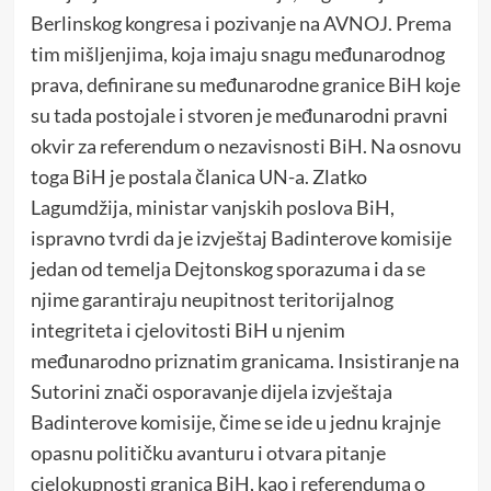
Berlinskog kongresa i pozivanje na AVNOJ. Prema
tim mišljenjima, koja imaju snagu međunarodnog
prava, definirane su međunarodne granice BiH koje
su tada postojale i stvoren je međunarodni pravni
okvir za referendum o nezavisnosti BiH. Na osnovu
toga BiH je postala članica UN-a. Zlatko
Lagumdžija, ministar vanjskih poslova BiH,
ispravno tvrdi da je izvještaj Badinterove komisije
jedan od temelja Dejtonskog sporazuma i da se
njime garantiraju neupitnost teritorijalnog
integriteta i cjelovitosti BiH u njenim
međunarodno priznatim granicama. Insistiranje na
Sutorini znači osporavanje dijela izvještaja
Badinterove komisije, čime se ide u jednu krajnje
opasnu političku avanturu i otvara pitanje
cjelokupnosti granica BiH, kao i referenduma o