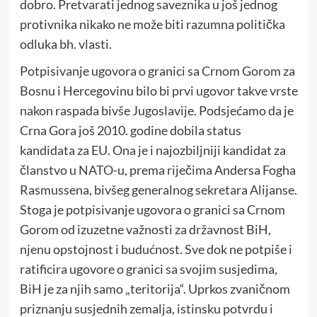
dobro. Pretvarati jednog saveznika u još jednog
protivnika nikako ne može biti razumna politička
odluka bh. vlasti.
Potpisivanje ugovora o granici sa Crnom Gorom za
Bosnu i Hercegovinu bilo bi prvi ugovor takve vrste
nakon raspada bivše Jugoslavije. Podsjećamo da je
Crna Gora još 2010. godine dobila status
kandidata za EU. Ona je i najozbiljniji kandidat za
članstvo u NATO-u, prema riječima Andersa Fogha
Rasmussena, bivšeg generalnog sekretara Alijanse.
Stoga je potpisivanje ugovora o granici sa Crnom
Gorom od izuzetne važnosti za državnost BiH,
njenu opstojnost i budućnost. Sve dok ne potpiše i
ratificira ugovore o granici sa svojim susjedima,
BiH je za njih samo „teritorija“. Uprkos zvaničnom
priznanju susjednih zemalja, istinsku potvrdu i