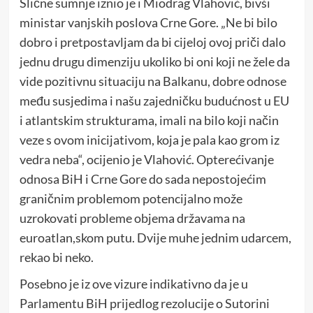
Slične sumnje iznio je i Miodrag Vlahović, bivši
ministar vanjskih poslova Crne Gore. „Ne bi bilo
dobro i pretpostavljam da bi cijeloj ovoj priči dalo
jednu drugu dimenziju ukoliko bi oni koji ne žele da
vide pozitivnu situaciju na Balkanu, dobre odnose
među susjedima i našu zajedničku budućnost u EU
i atlantskim strukturama, imali na bilo koji način
veze s ovom inicijativom, koja je pala kao grom iz
vedra neba“, ocijenio je Vlahović. Opterećivanje
odnosa BiH i Crne Gore do sada nepostojećim
graničnim problemom potencijalno može
uzrokovati probleme objema državama na
euroatlan,skom putu. Dvije muhe jednim udarcem,
rekao bi neko.
Posebno je iz ove vizure indikativno da je u
Parlamentu BiH prijedlog rezolucije o Sutorini