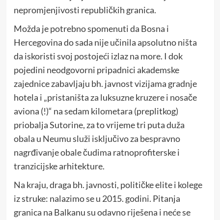
nepromjenjivosti republičkih granica.
Možda je potrebno spomenuti da Bosna i
Hercegovina do sada nije učinila apsolutno ništa
da iskoristi svoj postojeći izlaz na more. I dok
pojedini neodgovorni pripadnici akademske
zajednice zabavljaju bh. javnost vizijama gradnje
hotela i „pristaništa za luksuzne kruzere i nosače
aviona (!)“ na sedam kilometara (preplitkog)
priobalja Sutorine, za to vrijeme tri puta duža
obala u Neumu služi isključivo za bespravno
nagrđivanje obale čudima ratnoprofiterske i
tranzicijske arhitekture.
Na kraju, draga bh. javnosti, političke elite i kolege
iz struke: nalazimo se u 2015. godini. Pitanja
granica na Balkanu su odavno riješena i neće se