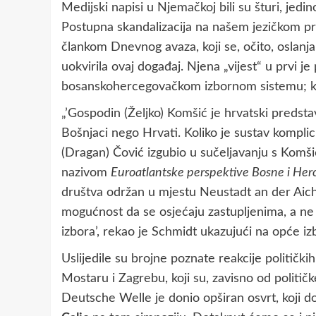
Medijski napisi u Njemačkoj bili su šturi, jedi
Postupna skandalizacija na našem jezičkom pr
člankom Dnevnog avaza, koji se, očito, oslanj
uokvirila ovaj događaj. Njena „vijest“ u prvi 
bosanskohercegovačkom izbornom sistemu; ključ
„’Gospodin (Željko) Komšić je hrvatski predstav
Bošnjaci nego Hrvati. Koliko je sustav komplic
(Dragan) Čović izgubio u sučeljavanju s Komš
nazivom
Euroatlantske perspektive Bosne i Her
društva održan u mjestu Neustadt an der Aich 
mogućnost da se osjećaju zastupljenima, a ne 
izbora’, rekao je Schmidt ukazujući na opće iz
Uslijedile su brojne poznate reakcije političk
Mostaru i Zagrebu, koji su, zavisno od političke 
Deutsche Welle je donio opširan osvrt, koji d