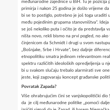
međunarodne zajednice u BiH. Tu je pozicija p
primirja i nakon 25 godina je došlo vrijeme d
bi se to postiglo, potrebno je još toga uraditi
među pojedinim grupama stanovništva“. Ideja 
se još nekoliko puta i očito je da predstavlj
ništa novo, rekli bismo na prvi pogled, no a
činjenicom da Schmidt i drugi u svom nastupu, o
„Bošnjake, Srbe i Hrvate“, bez daljnje diferenc
etnopolitiku smatra jedinom relevantnom realn
spektru različitih ideoloških opredjeljenja u 
bi u svakom slučaju trebalo alarmirati sve one 
jeste, koji zagovaraju koncept građanske politi
Povratak Zapada?
Više ohrabrujućim čini se vanjskopolitički dio
da je cilj međunarodne politike „pomoći dalje
izričiti signali da je Zapad, ili barem Njemač