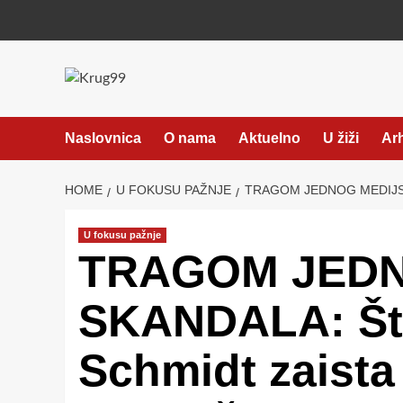
Skip
to
content
Naslovnica
O nama
Aktuelno
U žiži
Ar
HOME
U FOKUSU PAŽNJE
TRAGOM JEDNOG MEDIJSK
U fokusu pažnje
TRAGOM JED
SKANDALA: Šta
Schmidt zaista