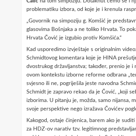
Calic
na tom simpoziju. Dotaknut ćemo se i nji
problematiku izbora, od koje je i krenula rasp
„Govornik na simpoziju g. Komšić je predstav
glasovima Bošnjaka a ne toliko Hrvata. To poka
Hrvata Čović je izgubio protiv Komšića.“
Kad usporedimo izvještaje s originalnim vid
Schmidtovog komentara koje je HINA prešutjela,
dvostrukog državljanstva; također, prenio je i
ovom kontekstu izborne reforme odbrana „terit
svjesno ili ne, pogriješila jeste navodna Schmi
Schmidt je zapravo rekao da je Čović, „koji 
izborima. U pitanju je, možda, samo nijansa, m
svoje perspektive nego izražava Čovićev pogl
Kakogod, ostaje činjenica, barem ako je sudi
za HDZ-ov narativ tzv. legitimnog predstavlja