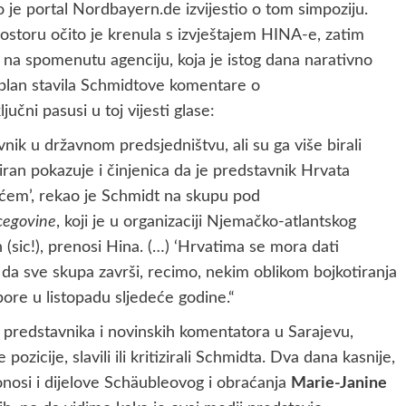
no je portal Nordbayern.de izvijestio o tom simpoziju.
ostoru očito je krenula s izvještajem HINA-e, zatim
a na spomenutu agenciju, koja je istog dana narativno
je plan stavila Schmidtove komentare o
ni pasusi u toj vijesti glase:
nik u državnom predsjedništvu, ali su ga više birali
iran pokazuje i činjenica da je predstavnik Hrvata
ićem’, rekao je Schmidt na skupu pod
cegovine
, koji je u organizaciji Njemačko-atlantskog
(sic!), prenosi Hina. (…) ‘Hrvatima se mora dati
da sve skupa završi, recimo, nekim oblikom bojkotiranja
bore u listopadu sljedeće godine.“
ih predstavnika i novinskih komentatora u Sarajevu,
pozicije, slavili ili kritizirali Schmidta. Dva dana kasnije,
onosi i dijelove Schäubleovog i obraćanja
Marie-Janine