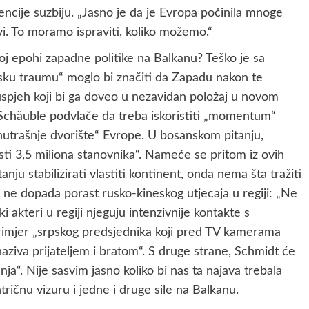
encije suzbiju. „Jasno je da je Evropa počinila mnoge
vi. To moramo ispraviti, koliko možemo.“
oj epohi zapadne politike na Balkanu? Teško je sa
ansku traumu“ moglo bi značiti da Zapadu nakon te
uspjeh koji bi ga doveo u nezavidan položaj u novom
 Schäuble podvlače da treba iskoristiti „momentum“
nutrašnje dvorište“ Evrope. U bosanskom pitanju,
sti 3,5 miliona stanovnika“. Nameće se pritom iz ovih
anju stabilizirati vlastiti kontinent, onda nema šta tražiti
 ne dopada porast rusko-kineskog utjecaja u regiji: „Ne
akteri u regiji njeguju intenzivnije kontakte s
imjer „srpskog predsjednika koji pred TV kamerama
naziva prijateljem i bratom“. S druge strane, Schmidt će
nja“. Nije sasvim jasno koliko bi nas ta najava trebala
ntričnu vizuru i jedne i druge sile na Balkanu.