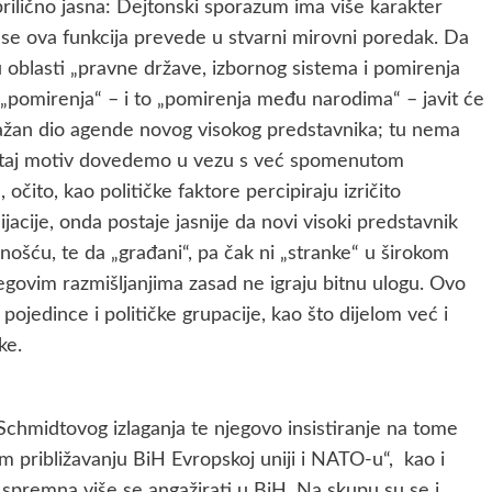
rilično jasna: Dejtonski sporazum ima više karakter
a se ova funkcija prevede u stvarni mirovni poredak. Da
 u oblasti „pravne države, izbornog sistema i pomirenja
„pomirenja“ – i to „pomirenja među narodima“ – javit će
a važan dio agende novog visokog predstavnika; tu nema
ko taj motiv dovedemo u vezu s već spomenutom
čito, kao političke faktore percipiraju izričito
ijacije, onda postaje jasnije da novi visoki predstavnik
ošću, te da „građani“, pa čak ni „stranke“ u širokom
njegovim razmišljanjima zasad ne igraju bitnu ulogu. Ovo
pojedince i političke grupacije, kao što dijelom već i
ke.
 Schmidtovog izlaganja te njegovo insistiranje na tome
m približavanju BiH Evropskoj uniji i NATO-u“, kao i
ka spremna više se angažirati u BiH. Na skupu su se i