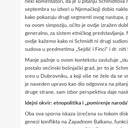
neki komentatori, da je u pitanju Schmidtova 
septembra su izbori u Njemačkoj) dobio naklon
kako pokazuju drugi segmenti ovog nastupa, p
na ovom simpoziju, očito je ovdje izražen dubl
generalno, za sistem etničkog predstavljanja. N
ovdje kažemo kako ni Schmidt ni drugi sudioni
sudova u predmetima „Sejdić i Finci“ i dr. nit
Manje pažnje u ovom kontekstu zaslužuje „skan
postalo većinski bošnjački grad, jer to je Schmi
sreo u Dubrovniku, a koji više ne žele da se vr
je naveden upravo kao dio odgovora na pitanj
druge strane, sam izbor perspektiva daje naslu
Idejni okvir: etnopolitika i „pomirenje naroda
Oba ova sporna iskaza izrečena su tokom dis
genezi konflikta na Zapadnom Balkanu, funkciji 