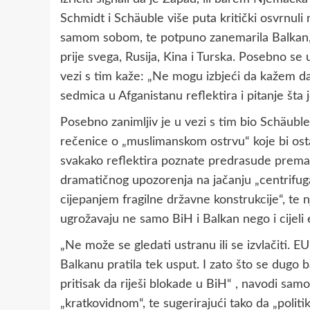
Schmidt i Schäuble više puta kritički osvrnuli 
samom sobom, te potpuno zanemarila Balkan, š
prije svega, Rusija, Kina i Turska. Posebno se
vezi s tim kaže: „Ne mogu izbjeći da kažem da
sedmica u Afganistanu reflektira i pitanje št
Posebno zanimljiv je u vezi s tim bio Schäubl
rečenice o „muslimanskom ostrvu“ koje bi ost
svakako reflektira poznate predrasude prema i
dramatičnog upozorenja na jačanju „centrifugal
cijepanjem fragilne državne konstrukcije“, te n
ugrožavaju ne samo BiH i Balkan nego i cijeli 
„Ne može se gledati ustranu ili se izvlačiti. EU
Balkanu pratila tek usput. I zato što se dugo 
pritisak da riješi blokade u BiH“ , navodi sam
„kratkovidnom“, te sugerirajući tako da „politi