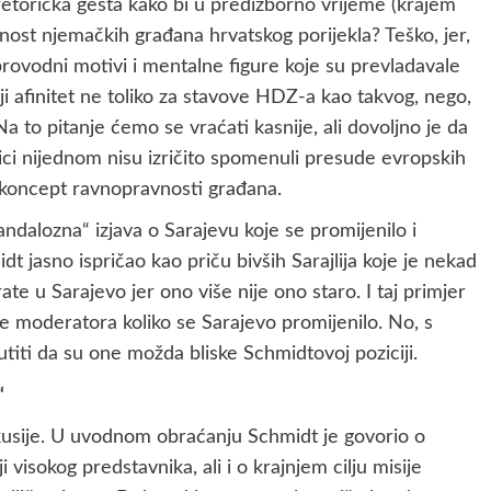
retorička gesta kako bi u predizborno vrijeme (krajem
ost njemačkih građana hrvatskog porijekla? Teško, jer,
rovodni motivi i mentalne figure koje su prevladavale
ji afinitet ne toliko za stavove HDZ-a kao takvog, nego,
a to pitanje ćemo se vraćati kasnije, ali dovoljno je da
ci nijednom nisu izričito spomenuli presude evropskih
i koncept ravnopravnosti građana.
dalozna“ izjava o Sarajevu koje se promijenilo i
dt jasno ispričao kao priču bivših Sarajlija koje je nekad
ate u Sarajevo jer ono više nije ono staro. I taj primjer
e moderatora koliko se Sarajevo promijenilo. No, s
titi da su one možda bliske Schmidtovoj poziciji.
“
kusije. U uvodnom obraćanju Schmidt je govorio o
visokog predstavnika, ali i o krajnjem cilju misije