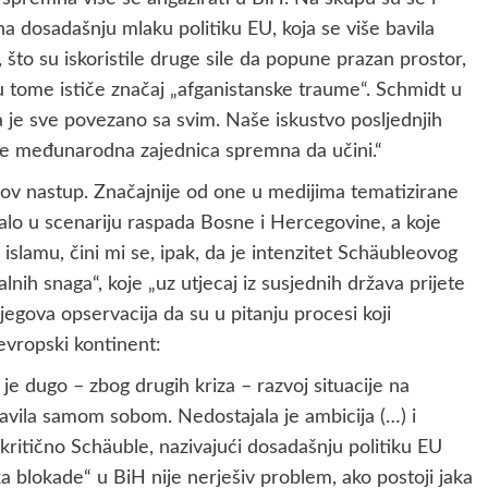
na dosadašnju mlaku politiku EU, koja se više bavila
to su iskoristile druge sile da popune prazan prostor,
 u tome ističe značaj „afganistanske traume“. Schmidt u
 je sve povezano sa svim. Naše iskustvo posljednjih
a je međunarodna zajednica spremna da učini.“
eov nastup. Značajnije od one u medijima tematizirane
alo u scenariju raspada Bosne i Hercegovine, a koje
slamu, čini mi se, ipak, da je intenzitet Schäubleovog
nih snaga“, koje „uz utjecaj iz susjednih država prijete
jegova opservacija da su u pitanju procesi koji
evropski kontinent:
 je dugo – zbog drugih kriza – razvoj situacije na
bavila samom sobom. Nedostajala je ambicija (…) i
okritično Schäuble, nazivajući dosadašnju politiku EU
ka blokade“ u BiH nije nerješiv problem, ako postoji jaka