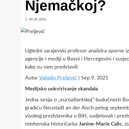
Njemačkoj?
09.09.2021
Ugledni sarajevski profesor analizira sporne i
agencije i mediji u Bosni i Hercegovini i susje
kako su vam predstavili
Autor
Vahidin Preljević
| Sep 9, 2021
Medijsko uokvirivanje skandala
Jedna sesija o „euroatlantskoj“ budućnosti 
gradiću Neustadt an der Aisch petog septemb
visokog predstavnika u BiH, sudjelovali i pr
minhenska historičarka
Janine-Marie Calic
, i