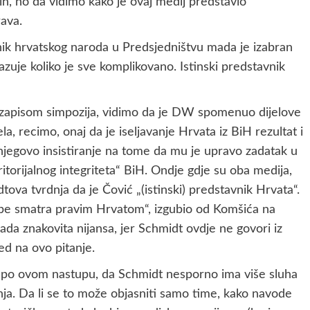
h, no da vidimo kako je ovaj medij predstavio
rava.
nik hrvatskog naroda u Predsjedništvu mada je izabran
zuje koliko je sve komplikovano. Istinski predstavnik
eozapisom simpozija, vidimo da je DW spomenuo dijelove
 recimo, onaj da je iseljavanje Hrvata iz BiH rezultat i
 njegovo insistiranje na tome da mu je upravo zadatak u
orijalnog integriteta“ BiH. Ondje gdje su oba medija,
dtova tvrdnja da je Čović „(istinski) predstavnik Hrvata“.
sebe smatra pravim Hrvatom“, izgubio od Komšića na
ada znakovita nijansa, jer Schmidt ovdje ne govori iz
ed na ovo pitanje.
ti po ovom nastupu, da Schmidt nesporno ima više sluha
nja. Da li se to može objasniti samo time, kako navode