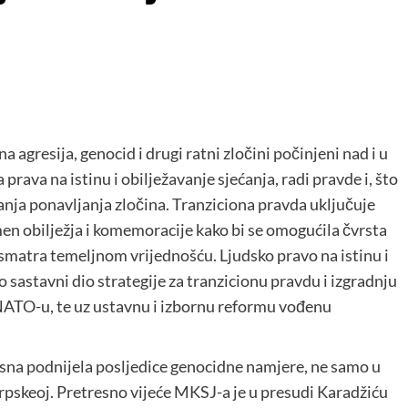
agresija, genocid i drugi ratni zločini počinjeni nad i u
prava na istinu i obilježavanje sjećanja, radi pravde i, što
anja ponavljanja zločina. Tranziciona pravda uključuje
en obilježja i komemoracije kako bi se omogućila čvrsta
 smatra temeljnom vrijednošću. Ljudsko pravo na istinu i
 sastavni dio strategije za tranzicionu pravdu i izgradnju
 NATO-u, te uz ustavnu i izbornu reformu vođenu
osna podnijela posljedice genocidne namjere, ne samo u
e Srpskeoj. Pretresno vijeće MKSJ-a je u presudi Karadžiću