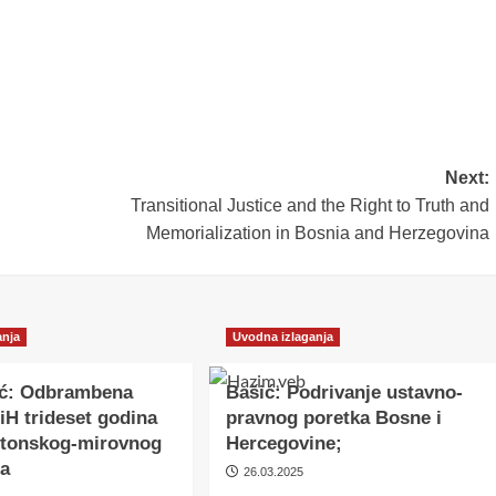
Next:
Transitional Justice and the Right to Truth and
Memorialization in Bosnia and Herzegovina
anja
Uvodna izlaganja
ić: Odbrambena
Bašić: Podrivanje ustavno-
BiH trideset godina
pravnog poretka Bosne i
jtonskog-mirovnog
Hercegovine;
a
26.03.2025