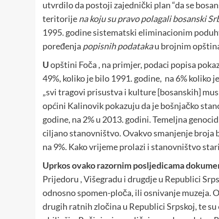
utvrdilo da postoji zajednički plan “da se bosa
teritorije
na koju su pravo polagali bosanski Sr
1995. godine sistematski eliminacionim poduhv
poređenja
popisnih podataka
u brojnim opština
U
opštini Foča , na primjer, podaci popisa poka
49%, koliko je bilo 1991. godine, na 6% koliko 
„svi tragovi prisustva i kulture [bosanskih] mus
općini Kalinovik pokazuju da je bošnjačko stan
godine, na 2% u 2013. godini. Temeljna genocid
ciljano stanovništvo. Ovakvo smanjenje broja bo
na 9%. Kako vrijeme prolazi i stanovništvo stari
Uprkos ovako
razornim posljedicama dokumen
Prijedoru , Višegradu i drugdje u Republici Srp
odnosno spomen-ploča, ili osnivanje muzeja. O
drugih ratnih zločina u Republici Srpskoj, te s