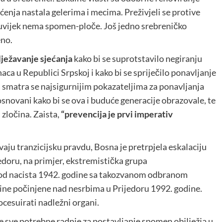
ećenja nastala gelerima i mecima. Preživjeli se protive
š uvijek nema spomen-ploče. Još jedno srebreničko
eno.
ilježavanje sjećanja
kako bi se suprotstavilo negiranju
naca u Republici Srpskoj i kako bi se spriječilo ponavljanje
a smatra se najsigurnijim pokazateljima za ponavljanja
osnovani kako bi se ova i buduće generacije obrazovale, te
 zločina. Zaista,
“prevencija je prvi imperativ
vaju tranzicijsku pravdu, Bosna je pretrpjela eskalaciju
jedoru, na primjer, ekstremistička grupa
od nacista 1942. godine sa takozvanom odbranom
očine počinjene nad nesrbima u Prijedoru 1992. godine.
rocesuirati nadležni organi.
 sve potrebne radnje za postavljanje spomen obilježja u