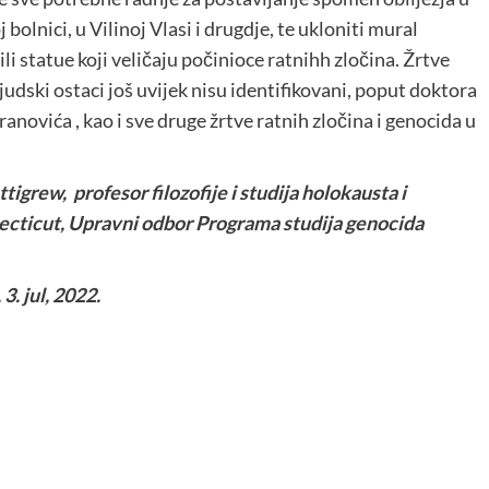
olnici, u Vilinoj Vlasi i drugdje, te ukloniti mural
li statue koji veličaju počinioce ratnihh zločina. Žrtve
ljudski ostaci još uvijek nisu identifikovani, poput doktora
novića , kao i sve druge žrtve ratnih zločina i genocida u
tigrew, profesor filozofije i studija holokausta i
ecticut, Upravni odbor Programa studija genocida
3. jul, 2022.