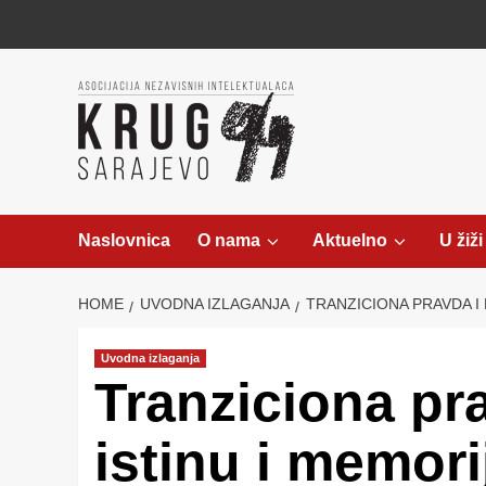
Skip
to
content
Naslovnica
O nama
Aktuelno
U žiži
HOME
UVODNA IZLAGANJA
TRANZICIONA PRAVDA I 
Uvodna izlaganja
Tranziciona pr
istinu i memori