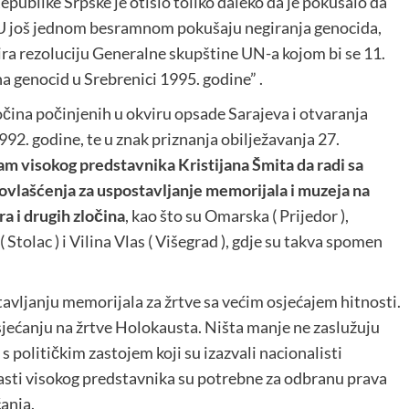
Republike Srpske je otišlo toliko daleko da je pokušalo da
 U još jednom besramnom pokušaju negiranja genocida,
ra rezoluciju Generalne skupštine UN-a kojom bi se 11.
 genocid u Srebrenici 1995. godine” .
očina počinjenih u okviru opsade Sarajeva i otvaranja
92. godine, te u znak priznanja obilježavanja 27.
am visokog predstavnika Kristijana Šmita da radi sa
 ovlašćenja za uspostavljanje memorijala i muzeja na
a i drugih zločina
, kao što su Omarska ( Prijedor ),
Stolac ) i Vilina Vlas ( Višegrad ), gdje su takva spomen
vljanju memorijala za žrtve sa većim osjećajem hitnosti.
sjećanju na žrtve Holokausta. Ništa manje ne zaslužuju
 s političkim zastojem koji su izazvali nacionalisti
asti visokog predstavnika su potrebne za odbranu prava
ćanja.