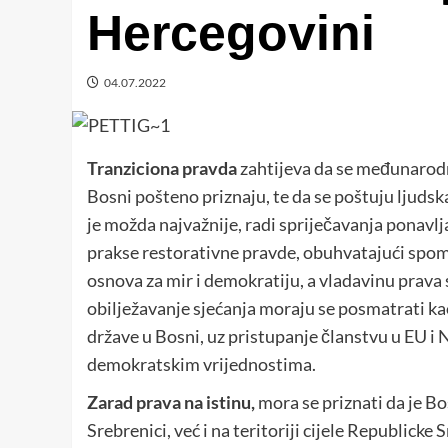
Hercegovini
04.07.2022
Tranziciona pravda
zahtijeva da se međunarodna 
Bosni pošteno priznaju, te da se poštuju ljudska 
je možda najvažnije, radi spriječavanja ponavlj
prakse restorativne pravde, obuhvatajući spom
osnova za mir i demokratiju, a vladavinu prava
obilježavanje sjećanja moraju se posmatrati kao
države u Bosni, uz pristupanje članstvu u EU i
demokratskim vrijednostima.
Zarad
prava na istinu,
mora se priznati da je B
Srebrenici, već i na teritoriji cijele Republick