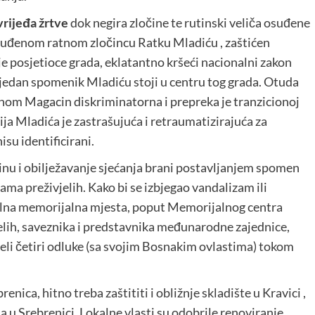
vrijeđa žrtve
dok negira zločine te rutinski veliča osuđene
osuđenom ratnom zločincu Ratku Mladiću , zaštićen
posjetioce grada, eklatantno kršeći nacionalni zakon
š jedan spomenik Mladiću stoji u centru tog grada. Otuda
tnom Magacin diskriminatorna i prepreka je tranzicionoj
cija Mladića je zastrašujuća i retraumatizirajuća za
isu identificirani.
tinu i obilježavanje sjećanja brani postavljanjem spomen
ama preživjelih. Kako bi se izbjegao vandalizam ili
nalna memorijalna mjesta, poput Memorijalnog centra
jelih, saveznika i predstavnika međunarodne zajednice,
ijeli četiri odluke (sa svojim Bosnakim ovlastima) tokom
ica, hitno treba zaštititi i obližnje skladište u Kravici ,
 u Srebrenici. Lokalne vlasti su odobrile renoviranje