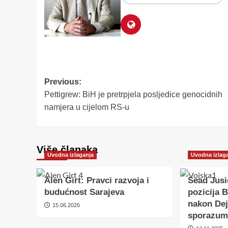
Post
Previous:
Pettigrew: BiH je pretrpjela posljedice genocidnih
navigation
namjera u cijelom RS-u
Više članaka
Uvodna izlaganja
Uvodna izlag
Alen Girt: Pravci razvoja i
Sead Jus
budućnost Sarajeva
pozicija 
nakon De
15.06.2026
sporazum