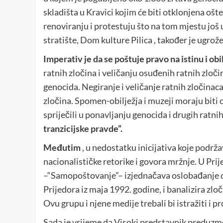
skladišta u Kravici kojim će biti otklonjena ošt
renoviranju i protestuju što na tom mjestu jo
stratište, Dom kulture Pilica , također je ugrož
Imperativ je da
se poštuje pravo na istinu i ob
ratnih zločina i veličanju osuđenih ratnih zloči
genocida. Negiranje i veličanje ratnih zločinac
zločina. Spomen-obilježja i muzeji moraju biti 
spriječili u ponavljanju genocida i drugih ratnih
tranzicijske pravde”.
Međutim
, u nedostatku inicijativa koje podrža
nacionalističke retorike i govora mržnje. U Pri
–“Samopoštovanje”– izjednačava oslobađanje 
Prijedora iz maja 1992. godine, i banalizira zl
Ovu grupu i njene medije trebali bi istražiti i p
Sada je vrijeme da Visoki predstavnik preduzme