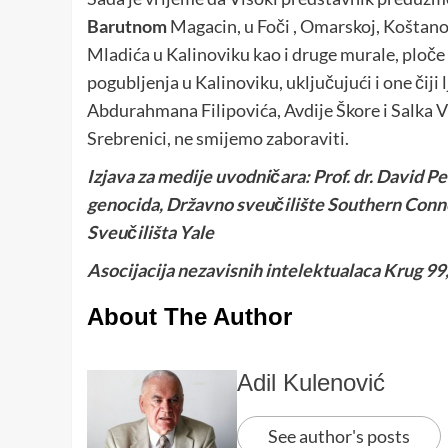
Barutnom
Magacin, u Foči , Omarskoj, Koštanoj b
Mladića u Kalinoviku kao i druge murale, ploče i
pogubljenja u Kalinoviku, uključujući i one čiji 
Abdurahmana Filipovića, Avdije Škore i Salka Vra
Srebrenici, ne smijemo zaboraviti.
Izjava za medije uvodničara: Prof. dr. David Pet
genocida, Državno sveučilište Southern Conn
Sveučilišta Yale
Asocijacija nezavisnih intelektualaca Krug 99, 
About The Author
Adil Kulenović
See author's posts