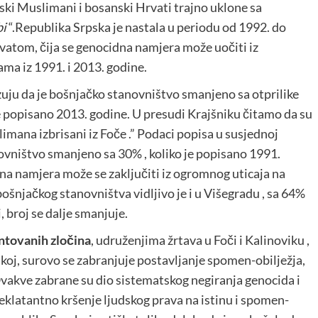
nski Muslimani i bosanski Hrvati trajno uklone sa
bi
“.Republika Srpska je nastala u periodu od 1992. do
atom, čija se genocidna namjera može uočiti iz
ma iz 1991. i 2013. godine.
zuju da je bošnjačko stanovništvo smanjeno sa otprilike
je popisano 2013. godine. U presudi Krajšniku čitamo da su
limana izbrisani iz Foče .” Podaci popisa u susjednoj
ovništvo smanjeno sa 30% , koliko je popisano 1991.
na namjera može se zaključiti iz ogromnog uticaja na
šnjačkog stanovništva vidljivo je i u Višegradu , sa 64%
, broj se dalje smanjuje.
tovanih zločina
, udruženjima žrtava u Foči i Kalinoviku ,
skoj, surovo se zabranjuje postavljanje spomen-obilježja,
vakve zabrane su dio sistematskog negiranja genocida i
u eklatantno kršenje ljudskog prava na istinu i spomen-