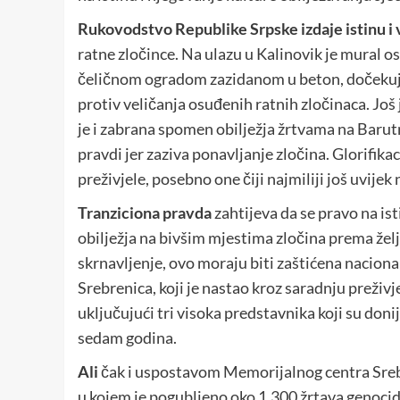
Rukovodstvo
Republike Srpske izdaje istinu i 
ratne zločince. Na ulazu u Kalinovik je mural 
čeličnom ogradom zazidanom u beton, dočekuje 
protiv veličanja osuđenih ratnih zločinaca. Jo
je i zabrana spomen obilježja žrtvama na Baru
pravdi jer zaziva ponavljanje zločina. Glorifika
preživjele, posebno one čiji najmiliji još uvijek n
Tranziciona
pravda
zahtijeva da se pravo na is
obilježja na bivšim mjestima zločina prema želj
skrnavljenje, ovo moraju biti zaštićena nacio
Srebrenica, koji je nastao kroz saradnju preživ
uključujući tri visoka predstavnika koji su don
sedam godina.
Ali
čak i uspostavom Memorijalnog centra Srebren
u kojem je pogubljeno oko 1.300 žrtava genocida