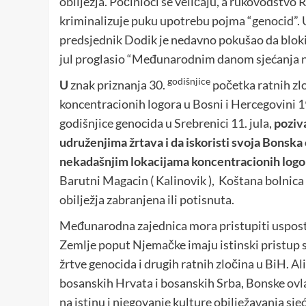
obilježja. Počinioci se veličaju, a rukovodstvo 
kriminalizuje puku upotrebu pojma “genocid”.
predsjednik Dodik je nedavno pokušao da bloki
jul proglasio “Međunarodnim danom sjećanja na
godišnjice
U
znak priznanja 30.
početka ratnih zl
koncentracionih logora u Bosni i Hercegovini 19
godišnjice genocida u Srebrenici 11. jula,
poziv
udruženjima žrtava i da iskoristi svoja Bonska
nekadašnjim lokacijama koncentracionih logor
Barutni Magacin ( Kalinovik ), Koštana bolnica ( 
obilježja zabranjena ili potisnuta.
Međunarodna zajednica mora pristupiti usposta
Zemlje poput Njemačke imaju istinski pristup 
žrtve genocida i drugih ratnih zločina u BiH. Ali
bosanskih Hrvata i bosanskih Srba, Bonske ovl
na istinu i njegovanje kulture obilježavanja sje