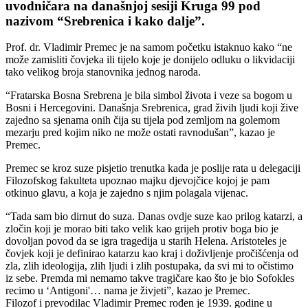
uvodničara na današnjoj sesiji Kruga 99 pod
nazivom “Srebrenica i kako dalje”.
Prof. dr. Vladimir Premec je na samom početku istaknuo kako “ne
može zamisliti čovjeka ili tijelo koje je donijelo odluku o likvidaciji
tako velikog broja stanovnika jednog naroda.
“Fratarska Bosna Srebrena je bila simbol života i veze sa bogom u
Bosni i Hercegovini. Današnja Srebrenica, grad živih ljudi koji žive
zajedno sa sjenama onih čija su tijela pod zemljom na golemom
mezarju pred kojim niko ne može ostati ravnodušan”, kazao je
Premec.
Premec se kroz suze pisjetio trenutka kada je poslije rata u delegaciji
Filozofskog fakulteta upoznao majku djevojčice kojoj je pam
otkinuo glavu, a koja je zajedno s njim polagala vijenac.
“Tada sam bio dirnut do suza. Danas ovdje suze kao prilog katarzi, a
zločin koji je morao biti tako velik kao grijeh protiv boga bio je
dovoljan povod da se igra tragedija u starih Helena. Aristoteles je
čovjek koji je definirao katarzu kao kraj i doživljenje pročišćenja od
zla, zlih ideologija, zlih ljudi i zlih postupaka, da svi mi to očistimo
iz sebe. Premda mi nemamo takve tragičare kao što je bio Sofokles
recimo u ‘Antigoni'… nama je živjeti”, kazao je Premec.
Filozof i prevodilac Vladimir Premec rođen je 1939. godine u