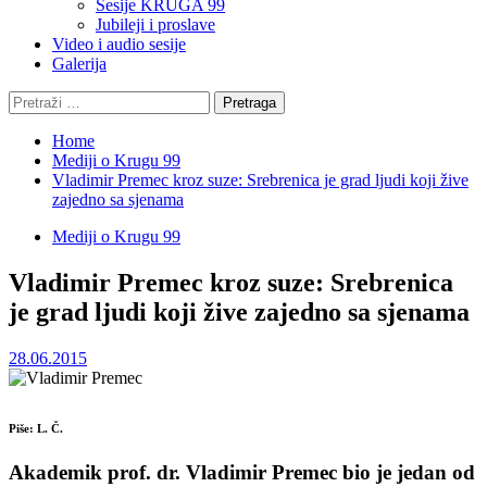
Sesije KRUGA 99
Jubileji i proslave
Video i audio sesije
Galerija
Pretraga:
Home
Mediji o Krugu 99
Vladimir Premec kroz suze: Srebrenica je grad ljudi koji žive
zajedno sa sjenama
Mediji o Krugu 99
Vladimir Premec kroz suze: Srebrenica
je grad ljudi koji žive zajedno sa sjenama
28.06.2015
Piše: L. Č.
Akademik prof. dr. Vladimir Premec bio je jedan od