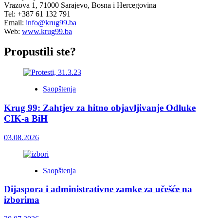
Vrazova 1, 71000 Sarajevo, Bosna i Hercegovina
Tel: +387 61 132 791
Email:
info@krug99.ba
Web:
www.krug99.ba
Propustili ste?
Saopštenja
Krug 99: Zahtjev za hitno objavljivanje Odluke
CIK-a BiH
03.08.2026
Saopštenja
Dijaspora i administrativne zamke za učešće na
izborima