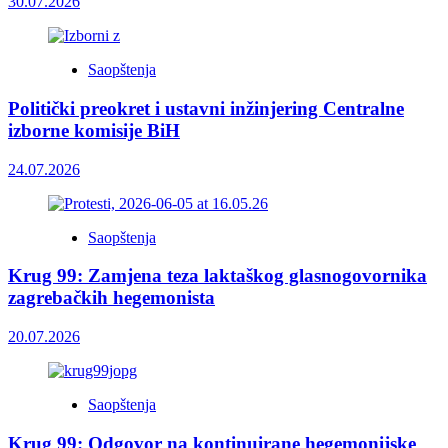
30.07.2026
Saopštenja
Politički preokret i ustavni inžinjering Centralne
izborne komisije BiH
24.07.2026
Saopštenja
Krug 99: Zamjena teza laktaškog glasnogovornika
zagrebačkih hegemonista
20.07.2026
Saopštenja
Krug 99: Odgovor na kontinuirane hegemonijske