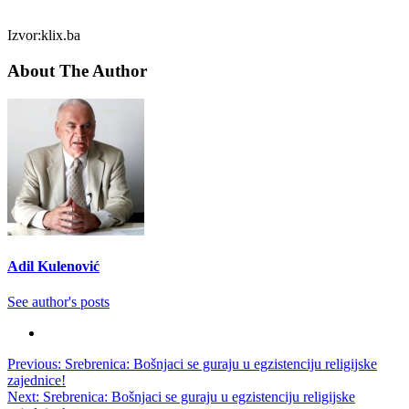
Izvor:klix.ba
About The Author
Adil Kulenović
See author's posts
Post
Previous:
Srebrenica: Bošnjaci se guraju u egzistenciju religijske
zajednice!
navigation
Next:
Srebrenica: Bošnjaci se guraju u egzistenciju religijske