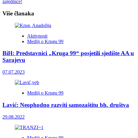
zajednice!
Više članaka
Aktivnosti
Mediji o Krugu 99
BiH: Predstavnici „Kruga 99“ posjetili sjedište AA u
Sarajevu
07.07.2023
Mediji o Krugu 99
Lavić: Neophodno razviti samozaštitu bh. društva
29.08.2022
Mediji o Krugu 99