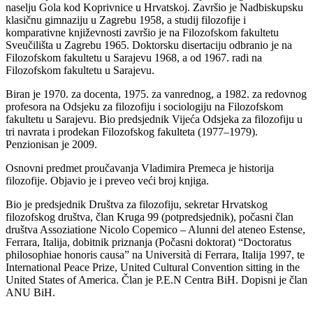
naselju Gola kod Koprivnice u Hrvatskoj. Završio je Nadbiskupsku
klasičnu gimnaziju u Zagrebu 1958, a studij filozofije i
komparativne književnosti završio je na Filozofskom fakultetu
Sveučilišta u Zagrebu 1965. Doktorsku disertaciju odbranio je na
Filozofskom fakultetu u Sarajevu 1968, a od 1967. radi na
Filozofskom fakultetu u Sarajevu.
Biran je 1970. za docenta, 1975. za vanrednog, a 1982. za redovnog
profesora na Odsjeku za filozofiju i sociologiju na Filozofskom
fakultetu u Sarajevu. Bio predsjednik Vijeća Odsjeka za filozofiju u
tri navrata i prodekan Filozofskog fakulteta (1977–1979).
Penzionisan je 2009.
Osnovni predmet proučavanja Vladimira Premeca je historija
filozofije. Objavio je i preveo veći broj knjiga.
Bio je predsjednik Društva za filozofiju, sekretar Hrvatskog
filozofskog društva, član Kruga 99 (potpredsjednik), počasni član
društva Assoziatione Nicolo Copemico – Alunni del ateneo Estense,
Ferrara, Italija, dobitnik priznanja (Počasni doktorat) “Doctoratus
philosophiae honoris causa” na Università di Ferrara, Italija 1997, te
International Peace Prize, United Cultural Convention sitting in the
United States of America. Član je P.E.N Centra BiH. Dopisni je član
ANU BiH.