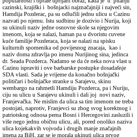
popularnosti i oprale uprljani obraz, kada je u pitanju
cazinski, krajiški i bošnjacki najznačajniji i najveći sin,
Hamdija Pozderac, pa su odlučili jednu ulicu u Cazinu
nazvati po njemu. Istu sudbinu je dozivio i Nurija, koji
su ukinuli naziv jedne osnovne skole sa njegovim
imenom, koja se nalazi, haman pa u dvoristu cuvene
kuće familije Pozderaca, koja se nalazi na spisku
kulturnih spomenika od povijesnog znacaja, kao i
naziv doma zdravlja po imenu Nurijinog sina, jedinca
dr. Seada Pozderca. Nadamo se da će neka nova vlast u
Cazinu ispraviti i ove barbarske postupke dosadašnje
SDA vlasti. Sada je vrijeme da konačno bošnjački
političari i bošnjačke stranke u Sarajevu, skinu
wembargo na rahmetli Hamdiju Pozderca, pa i Nuriju,
ciju su ulicu u Sarajevu ukinuli i dali joj novi naziv,
Franjevačka. Ne mislim da ulica sa tim imenom ne treba
postojati, naprotiv, Franjevci su zbog svog korektnog i
patriotskog odnosa pema Bosni i Hercegovini zasluzili i
više nego jednu običnu ulicu, ali, pored onoliko naziva
ulica kojekakvih vojvoda i drugih manje značajnih
imena za BiH, zar se je morala ukinuti ulica prvog