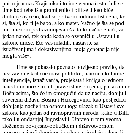
pošto je u nas Krajišnika i to ime veoma često, bili se
time kod tebe išta promijenilo i bili se ti kao biće
drukčije osjećao, kad se po tvom rodnom listu zna, ko
si, šta si, ko ti je babo, a ko mater. Važno je šta se pod
tim imenom podrazumijeva i šta to konačno znači, za
jedan narod, tek onda kada se ozvaniči u Ustavu i u
zakone unese. Eto vas mlađih, nastavite sa
istraživanjima i dokazivanjima, moja generacija nije
mogla više».
Time se pokazalo poznato povijesno pravilo, da
bez zavidne kritične mase političke, naučne i kulturne
inteligencije, istraživanja, projekata i knjiga o jednom
narodu ne može ni biti prave istine o njema, pa tako ni o
Bošnjacima, što će im omogućiti da uz naciju, dobiju i
suverenu državu Bosnu i Hercegovinu, kao posljedicu
dobijanja nacije i na osnovu toga ulazak u Ustav i sve
zakone kao jedan od ravnopravnih naroda, kako u BiH,
tako i u ondašnjoj Jugoslaviji. Upravo u tom veoma
složenom povijesno-političkom i državotvornom
procesu najveći doprinos i zasluge pripadaju rahmetli