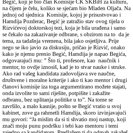
Begić, koji je bio član Komisije CK SKBiH za kulturu,
na čijem je čelu, koliko se sjećam bio Mladen Oljača. Na
jednoj od sjednica Komisije, kojoj je prisustvovao i
Hamdija Pozderac, Begić je zatražio stav ovog tijela o
Rizvićevoj doktorskoj tezi, koja je bila urađena i samo
se čekalo na zakazivanje odbrane, s obzirom na to da je
tema, za tadašnja vremena, bila jako osjetljiva. Prije
nego se iko javio za diskusiju, pričao je Rizvić, onako
kako je njemu prenio Begić, Hamdija je napao Begića,
odgovarajući mu: ” Što ti, profesore, kao naučnik i
mentor, to ovdje iznosiš, kad je to stvar nauke i struke.
Ako rad vašeg kandidata zadovoljava sve naučne,
društvene i moralne kriterije i ako ti kao mentor i drugi
članovi komisije iza toga argumentirano možete stajati,
onda izvolite to sami riješite, potpišite i zakažite
odbranu, bez uplitanja politike u to”. Na tome se
završilo, a malo kasnije, pošto se Begić vratio u svoj
kabinet, zove ga rahmetli Hamdija, skoro izvinjavajući
mu govori: “Ja mislim da si ti shvatio moj nastup, koji
znači moju punu podršku i tebi kao mentoru i temi
zajedno sa kandidatom. Predlažem ti da odmah zakažeš