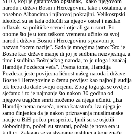
SFRJ, koji je garantovao opstanak, kako njegovom
narodu i državi Bosni i Hercegovini, tako i ostalima, a
posebno Albancima i njihovoj pokrajini. Velikosrpski
ideolozi su se tada odlučili za njegov ostrel i nasilan
odlazak sa političke scene i otjerali ga u smrt. Po
onome što je u tom teškom vremenu učinio za svoj
narod i državu Bosnu i Hercegovinu s pravom je
nazvan “ocem nacije”. Sada je mnogima jasno:”Što je
Bosne kao države manje ili joj je sudbina neizvjesnija, a
time i sudbina Bošnjačkog naroda, to je uloga i značaj
Hamdije Pozderca veća”. Prema tome, Hamdija
Pozderac jeste povijesna ličnost našeg naroda i države
Bosne i Hercegovine o čemu povijest kao najbolji sudija
tek treba da dade svoju ocjenu. Zbog toga ga se ovdje i
sjećamo i to je najmanje što nakon 30 godina od
njegove tragične smrti možemo za njega učiniti. „Iza
Hamdije nema nesreća, nema katastrofa, iza njega je
samo činjenica da je nakon priznavanja muslimanske
nacije u BiH počeo prosperitet, ljudi su se osjetili
slobodnijim, počeli su stvarati, počela je nova era u
kulturi. Zalagao se za stvaranje institucija koje znače