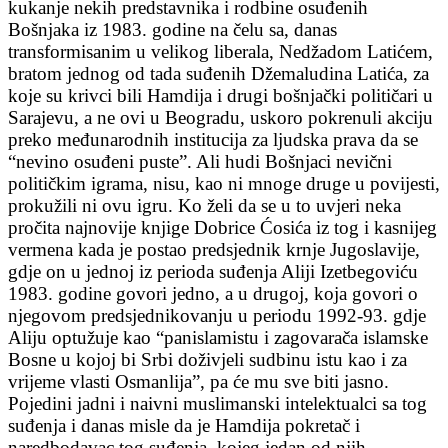
kukanje nekih predstavnika i rodbine osuđenih
Bošnjaka iz 1983. godine na čelu sa, danas
transformisanim u velikog liberala, Nedžadom Latićem,
bratom jednog od tada suđenih Džemaludina Latića, za
koje su krivci bili Hamdija i drugi bošnjački političari u
Sarajevu, a ne ovi u Beogradu, uskoro pokrenuli akciju
preko međunarodnih institucija za ljudska prava da se
“nevino osuđeni puste”. Ali hudi Bošnjaci nevični
političkim igrama, nisu, kao ni mnoge druge u povijesti,
prokužili ni ovu igru. Ko želi da se u to uvjeri neka
pročita najnovije knjige Dobrice Ćosića iz tog i kasnijeg
vermena kada je postao predsjednik krnje Jugoslavije,
gdje on u jednoj iz perioda suđenja Aliji Izetbegoviću
1983. godine govori jedno, a u drugoj, koja govori o
njegovom predsjednikovanju u periodu 1992-93. gdje
Aliju optužuje kao “panislamistu i zagovarača islamske
Bosne u kojoj bi Srbi doživjeli sudbinu istu kao i za
vrijeme vlasti Osmanlija”, pa će mu sve biti jasno.
Pojedini jadni i naivni muslimanski intelektualci sa tog
suđenja i danas misle da je Hamdija pokretač i
naredbodavac tog suđenja, kojeg jedan od njih,