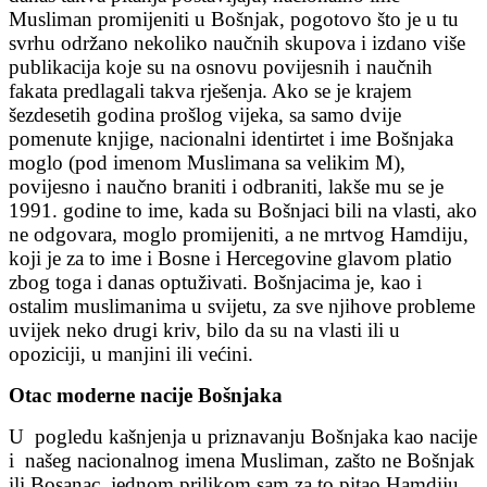
Musliman promijeniti u Bošnjak, pogotovo što je u tu
svrhu održano nekoliko naučnih skupova i izdano više
publikacija koje su na osnovu povijesnih i naučnih
fakata predlagali takva rješenja. Ako se je krajem
šezdesetih godina prošlog vijeka, sa samo dvije
pomenute knjige, nacionalni identirtet i ime Bošnjaka
moglo (pod imenom Muslimana sa velikim M),
povijesno i naučno braniti i odbraniti, lakše mu se je
1991. godine to ime, kada su Bošnjaci bili na vlasti, ako
ne odgovara, moglo promijeniti, a ne mrtvog Hamdiju,
koji je za to ime i Bosne i Hercegovine glavom platio
zbog toga i danas optuživati. Bošnjacima je, kao i
ostalim muslimanima u svijetu, za sve njihove probleme
uvijek neko drugi kriv, bilo da su na vlasti ili u
opoziciji, u manjini ili većini.
Otac moderne nacije Bošnjaka
U pogledu kašnjenja u priznavanju Bošnjaka kao nacije
i našeg nacionalnog imena Musliman, zašto ne Bošnjak
ili Bosanac, jednom prilikom sam za to pitao Hamdiju,