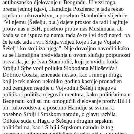
antibosansko djelovanje u Beogradu. U vezi toga,
prema jednoj izjavi, Hamdioja Pozderac je tada rekao
srpskom rukovodstvu, a posebno Stamboliću slijedeće:
“Vi njemu (Šešelju, p.a.) dajete prostor da radi i agituje
protiv nas u BiH, posebno protiv nas Muslimana, ali
kada se on ispuca na nama, tada će te i vi doći nared, pa
će te tek tada i vi i Srbija vidjeti koje i šta je Vojislav
Šešelj i ko stoji iza njega”. Nije dovoljno navoditi kako
su se Hamdijina predviđanja u ovom slučaju potpunosti
ostvarila, jer je Ivan Stambolić, koji je uvidio kuda
Srbiju i Srbe vodi politika Slobodana Miloševića i
Dobrice Ćosića, iznenada nestao, kao i mnogi drugi,
koji je tek nakon nekoliko godina kasnije pronadjen
pod zemljom negdje u Vojvodini Šešelj i njegova
politika i politika njegovih mentora, kako političarima u
Beogradu koji su mu omogućili djelovanje protiv BiH i
bh. rukovodstva, a posebno Hamdije se svima, a
posebno Srbiji i Srpskom narodu, o glavu razbila.
Odluke suda u Hagu o Šešelju i drugim srpskim
političarima, kao i Srbji i Srpskom narodu iz tog
vremena i njihovim zlodjelima će tako ući u u povijest