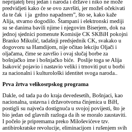
neprijatelj broj jedan i naroda i države i niko ne može
predvidjeti kako će se ovo završiti, jer možeš očekivati
da te čak i ja grdno napadnem”, što se, kako kaže
Alija, stvarno dogodilo. Štampani i elektronski mediji
su se danima bavili njime i njegovim Biserjem, dok na
jednoj sjednici pomenute Komisije CK SKBiH pokojni
Branko Mikulić, tadašnji predsjednik CK, svakako u
dogovoru sa Hamdijom, nije očitao lekciju Oljači i
oljačama, čime se završio i ovaj slučaj borbe za
bošnjačko ime i bošnjačko biće. Poslije toga se Alija
Isaković pojavio i nastavio veliki i trnoviti put u borbi
za nacionalni i kulturološki identitet svoga naroda..
Prva žrtva velikosrpskog programa
Dakle, od tada pa do kraja devedesetih, Bošnjaci, kao
nacionalna, ustavna i državotvorna činjenica u BiH,
postigli su najveća dostignuća u svojoj povijesti, što je
bio jedan od glavnih razloga da ih se moralo zaustaviti.
I počelo je pripremama preko Miloševićeve tzv.
antibirokratske revolucije, eliminacijom i rušenjem svih