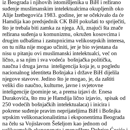
iz Beograda i njihovih istomišljenika u BiH i režirano
suđenje muslimanskim intelektualcima okupljenih oko
Alije Izetbegovića 1983. godine, jer se očekivalo da će
Hamdija kao predsjednik CK BiH pokušati to spriječiti,
što je trebala biti zamka za njega. Ali, znajući šta znače
režirana suđenja u komunizmu, okružen kosovcima i
drugim udbašima i zastupnicima velikosrpskih interesa,
on tu ništa nije mogao učiniti, jer je bio svjestana da
nisu u pitanju ovi muslimanski intelektualci, već on
lično, a sa njim i sva vodeća bošnjačka politička,
naučna i druga javna inteligencija koja je, u pogledu
nacionalnog identiteta Bošnjaka i države BiH dijelila
njegove stavove. Jedino što je mogao, je, da zaštiti
veliki dio naučno, kulturne, javne i svjetovne
inteligencije (pominje se, a prema izjavi dr. Enesa
Durakovića, što mu je Hamdija lično izjavio, spisak od
250 vodećih bošnjačkih intelektualaca) i inicira i
pokrene suđenje pravim neprijateljima BiH i Bošnjka
srpskim velikonacionalistima i eksponentima Beograda
na čelu sa Vojislavom Šešeljom kao jednom od
velikosrpskih eksponenata i menadžeru Dobrice Ćosića i