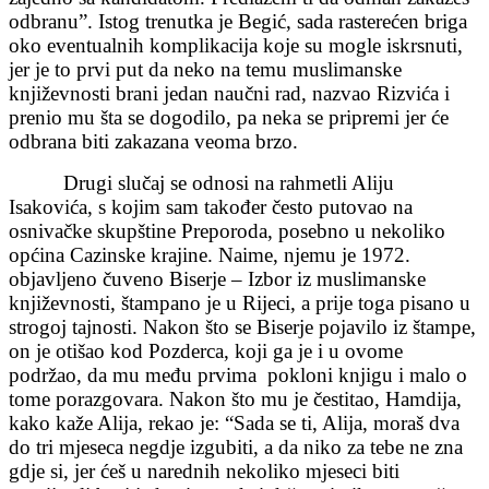
odbranu”. Istog trenutka je Begić, sada rasterećen briga
oko eventualnih komplikacija koje su mogle iskrsnuti,
jer je to prvi put da neko na temu muslimanske
književnosti brani jedan naučni rad, nazvao Rizvića i
prenio mu šta se dogodilo, pa neka se pripremi jer će
odbrana biti zakazana veoma brzo.
Drugi slučaj se odnosi na rahmetli Aliju
Isakovića, s kojim sam također često putovao na
osnivačke skupštine Preporoda, posebno u nekoliko
općina Cazinske krajine. Naime, njemu je 1972.
objavljeno čuveno Biserje – Izbor iz muslimanske
književnosti, štampano je u Rijeci, a prije toga pisano u
strogoj tajnosti. Nakon što se Biserje pojavilo iz štampe,
on je otišao kod Pozderca, koji ga je i u ovome
podržao, da mu među prvima pokloni knjigu i malo o
tome porazgovara. Nakon što mu je čestitao, Hamdija,
kako kaže Alija, rekao je: “Sada se ti, Alija, moraš dva
do tri mjeseca negdje izgubiti, a da niko za tebe ne zna
gdje si, jer ćeš u narednih nekoliko mjeseci biti