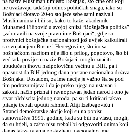
na naziv Musliman umjesto Bošnjak, što čine oni koji
ne uvažavaju tadašnji odnos političkih snaga, iako su
Bošnjaci čiotavo 20-to stoljeće sebe sami nazivali
Muslimanima i bili su, kako to kaže, akademik
Muhamed Filipović u svojoj knjizi “Bošnjačka politika”
„zaboravili na svoje pravo ime Bošnjaci“, gdje su
protivnici bošnjačke nacionalnosti još uvijek kalkulirali
sa svojatanjem Bosne i Hercegovine, što im sa
bošnjačkom nacijom nije išlo u prilog, pogotovo, što bi
već tada povijesni naziv Bošnjaci, moglo značiti
ubuduće njihovu nadpolovičnu većinu u BIH, pa i
opasnost da BiH jednog dana postane nacionalna država
Bošnjaka. Uostalom, za ime nacije je važno šta se pod
tim podrazumijeva i da je preko njega na ustavan i
zakonit način priznat i ravnopravan jedan narod i ono je
stvar plebiscita jednog naroda, pa su ti kritičari takvo
pitanje trebali uputiti rahmetli Aliji Izetbegoviću i
Stranci demokratske akcije koji su na popisu
stanovništva 1991. godine, kada su bili na vlasti, mogli,
da su htjeli, a zašto nisu trebali bi odgovoriti onima koji
danas takva pitanja postavljaju, nacionalno ime