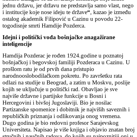
jednu državu, jer državu ne predstavlja samo vlast, nego
i institucije koje nose ideju te države
“
, kazao je između
ostalog akademik Filipović u Cazinu u povodu 22-
togodisnje smrti Hamdije Pozderca.
Idejni i politički vođa bošnjačke anagažirane
inteligencije
Hamdija Pozderac je rođen 1924.godine u poznatoj
bošnjačkoj i begovskoj familiji Pozderaca u Cazinu. U
prošlom ratu je od prvih dana pristupio
narodnooslobodilačkom pokretu. Po završetku rata
odlazi na studije u Beograd, a zatim u Moskvu, poslije
kojih se uključuje u politički rad. Obavljao je sve
najviše državne i partijske funkcije u Bosni i
Hercegovini i bivšoj Jugoslaviji. Bio je nosilac
Partizanske spomenice i dobitnik je najviših saveznih i
republičkih priznanja i odlikovanja onog vremena.
Dugo godina je bio redovni profesor Sarajevskog
Universiteta. Napisao je više knjiga i objavio znatan broj
stručnih i naučnih radova, do kojih su najpoznitiji oni u