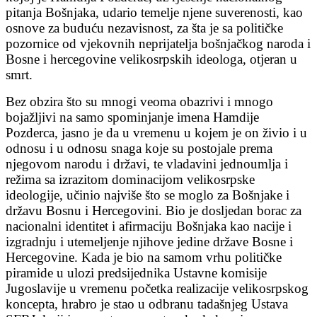
pitanja Bošnjaka, udario temelje njene suverenosti, kao
osnove za buduću nezavisnost, za šta je sa političke
pozornice od vjekovnih neprijatelja bošnjačkog naroda i
Bosne i hercegovine velikosrpskih ideologa, otjeran u
smrt.
Bez obzira što su mnogi veoma obazrivi i mnogo
bojažljivi na samo spominjanje imena Hamdije
Pozderca, jasno je da u vremenu u kojem je on živio i u
odnosu i u odnosu snaga koje su postojale prema
njegovom narodu i državi, te vladavini jednoumlja i
režima sa izrazitom dominacijom velikosrpske
ideologije, učinio najviše što se moglo za Bošnjake i
državu Bosnu i Hercegovini. Bio je dosljedan borac za
nacionalni identitet i afirmaciju Bošnjaka kao nacije i
izgradnju i utemeljenje njihove jedine države Bosne i
Hercegovine. Kada je bio na samom vrhu političke
piramide u ulozi predsijednika Ustavne komisije
Jugoslavije u vremenu početka realizacije velikosrpskog
koncepta, hrabro je stao u odbranu tadašnjeg Ustava