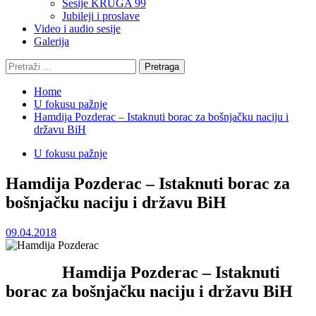
Sesije KRUGA 99
Jubileji i proslave
Video i audio sesije
Galerija
Pretraga:
Home
U fokusu pažnje
Hamdija Pozderac – Istaknuti borac za bošnjačku naciju i
državu BiH
U fokusu pažnje
Hamdija Pozderac – Istaknuti borac za
bošnjačku naciju i državu BiH
09.04.2018
Hamdija Pozderac – Istaknuti
borac za bošnjačku naciju i državu BiH