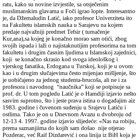
ratu, kako su novine izvjestile, sa otsječenim
muslimanskim glavama u Foči igrao lopte. Interesantno
je, da Džemaludin Latić, iako profesor Univerziteta ito
na Fakultetu islamskih nauka u Sarajevu na kojem
predaje najvažniji predmet Tefsir ( tumačenje
Kur,ana),sa kojeg je konačno morao sam otići, zbog
svojih ispada i laži o najistaknutijim profesorima na tom
fakultetu i drugim časnim ljudima u Islamskoj zajednici,
koji se konačno skrasio kod svoga ideološkog i
vjerskog fanatika, Erdogana u Turskoj, koji je u ovom
kao i u drugim slučajevima često mijenjao mišljenje, što
je uobičajeno za jednog studenta-brucoša, ali ne i za
profesora i navodnog “naučnika” koji se potpisuje sa
prof. dr. U tom pogledu Latić je o Hamdiji izjavio nešto
sasvim suprotno, što i jeste prava istina o događajim aiz
1983. godine i čuvenom suđenju u Srajevu Latiću i
ostlima. Tako je on u Dnevnom Avazu u dvobroju od
12-13 4. 1997. godine izjavio slijedeće: «Nas na robiju,
prema saznanjiima do kojih sam došao nije otjerao
Pozderac, već Raif Dizdarević i ona linija iz BiH koja je