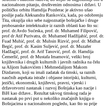
nacionalnom pitanju, društvenim odnosima i državi. U
političku orbitu Hamdija Pozderac je aktivno ušao
poslije pada Aleksandra Rankovića, kada, po odobrenju
Tita, okuplja oko sebe najpoznatije bošnjačke i druge
probosanske intelektualce iz raznih oblasti kao što su:
prof. dr.Avdo Sućeska, prof. dr. Muhamed Filipović,
prof dr Atif Purivatra, dr. Muhamed Hadžijahić, prof. dr.
Fuad Muhić, prof. dr. Muhsin Rizvić, prof. dr. Midhat
Begić, prof. dr. Kasim Suljević, prof. dr. Muzafer
Hadžagić, prof. dr. Arif Tanović, prof. dr. Hamdija
Ćemerlić, prof. dr Mustafa Imamović, veliki broj
književnika i drugih kulturnih i javnih radnika na čelu
sa Alijom Isakovićem i Mehmedalijom Makom
Dizdarom, koji su imali zadatak da timski, sa raznih
naučnih aspekata istraže i objasne istorijski, kulturni,
jezički, ekonomski, književni, pravni, vjerski i
državotvorni nastanak i razvoj Bošnjaka kao nacije i
BiH kao države.. Rezultat takvog timskog rada je
nastanak po prvi put u nekoliko značajnih knjiga o
Bošnjacima u nacionalnom pogledu, kao što su prije