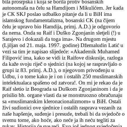
bila prosrpska i koja se borila protiv bosanskih
autonomaša na čelu sa Hamdijom i Mikulićem. Jer kada
je CK SKJ poslao udbaško pitanje da li u BiH ima
islamskog fundamentalizma, bosanski CK (na čijem
čelu je upravo bio Hamdija, primj. A.D.) je odgovorio
da nema. Onda su Raif i Duško Zgonjanin sletjeli (!) u
Sarajevo i dokazali da toga ima». Na drugom mjestu
(Ljiljan od 21. maja. 1997. godine) Džemaludin Latić u
vezi sa tim je napisao slijedeće: «Akademik Muhamed
Filipović ima, kako se vidi iz Raifove diskusije, razloga
da kaže svoju riječ o sjednici (na kojoj se raspravljalo o
grupi iz 83. primj. A.D.), o njegovom privođenju u
Udbu, i o tome kako je i on i ostalih 250 muslimanskih
intelektualaca spašeno od zatvora!. On mi je rekao da je
Raif sletio iz Beograda sa Duškom Zgonjaninom i da je
prisilio bh. organe vlasti da se monstruozno obračunaju
sa «muslimanskim kleronacionalizmom» u BiH. Ostali
živi sudionici ove sjednice i ostalih rasprava vezanih za
naše hapšenje, suđenje i presude, trebali bi da svjedoče o
svemu tome, ako hoće, ako neće ja ih neću tegliti za
rukav. Historija će sve reći. Evo još jednog svjedočenja.