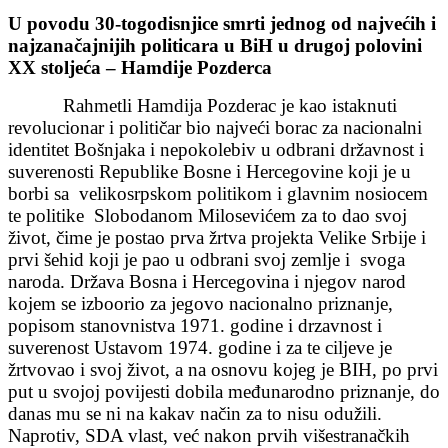
U povodu 30-togodisnjice smrti jednog od najvećih i
najzanačajnijih politicara
u BiH u drugoj polovini
XX stoljeća – Hamdije Pozderca
Rahmetli Hamdija Pozderac je kao istaknuti
revolucionar i političar bio najveći borac za nacionalni
identitet Bošnjaka i nepokolebiv u odbrani državnost i
suverenosti Republike Bosne i Hercegovine koji je u
borbi sa velikosrpskom politikom i glavnim nosiocem
te politike Slobodanom Milosevićem za to dao svoj
život, čime je postao prva žrtva projekta Velike Srbije i
prvi šehid koji je pao u odbrani svoj zemlje i svoga
naroda. Država Bosna i Hercegovina i njegov narod
kojem se izboorio za jegovo nacionalno priznanje,
popisom stanovnistva 1971. godine i drzavnost i
suverenost Ustavom 1974. godine i za te ciljeve je
žrtvovao i svoj život, a na osnovu kojeg je BIH, po prvi
put u svojoj povijesti dobila međunarodno priznanje, do
danas mu se ni na kakav način za to nisu odužili.
Naprotiv, SDA vlast, već nakon prvih višestranačkih