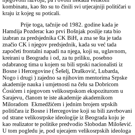
kombinatu, kao što su to činili svi utjecajniji političari u
kraju iz kojeg su poticali.
Prije toga, tačnije od 1982. godine kada je
Hamdija Pozderac kao prvi Bošnjak poslije rata bio
izabran za predsjednika CK BiH, a zna se šta je tada
značio CK i njegov predsjednik, kada su već tada
započeti frontalni napadi na njega, koji su, uglavnom,
kreirani u Beogradu i od, za tu priliku, posebno
odabranog tima u kojem su bili srpski nacionalisti iz
Bosne i Hercegovine ( Šešelj, Drašković, Lubarda,
Nogo i drugi ) zajedno sa njihovim mentorima Srpske
akademije nauka i umjetnosti na čelu sa Dobricom
Ćosićem i njegovom velikosrpskom ekspoziturom u
Sarajevu, članom te iste akademije akademikom
Miloradom Ekmedžićem i jednim brojem srpskih
političara iz Bosne i Hercegovine koji su bili zavrbovani
od strane velikosrpske ideologije iz Beograda koju je
kao realizator te politike predvodio Slobodan Milošević.
U tom pogledu je, pod ujecajem velikosrpskih ideologa