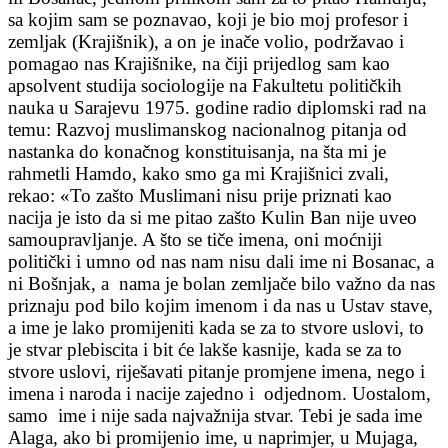
sa kojim sam se poznavao, koji je bio moj profesor i
zemljak (Krajišnik), a on je inače volio, podržavao i
pomagao nas Krajišnike, na čiji prijedlog sam kao
apsolvent studija sociologije na Fakultetu političkih
nauka u Sarajevu 1975. godine radio diplomski rad na
temu: Razvoj muslimanskog nacionalnog pitanja od
nastanka do konačnog konstituisanja, na šta mi je
rahmetli Hamdo, kako smo ga mi Krajišnici zvali,
rekao: «To zašto Muslimani nisu prije priznati kao
nacija je isto da si me pitao zašto Kulin Ban nije uveo
samoupravljanje. A što se tiče imena, oni moćniji
politički i umno od nas nam nisu dali ime ni Bosanac, a
ni Bošnjak, a nama je bolan zemljače bilo važno da nas
priznaju pod bilo kojim imenom i da nas u Ustav stave,
a ime je lako promijeniti kada se za to stvore uslovi, to
je stvar plebiscita i bit će lakše kasnije, kada se za to
stvore uslovi, riješavati pitanje promjene imena, nego i
imena i naroda i nacije zajedno i odjednom. Uostalom,
samo ime i nije sada najvažnija stvar. Tebi je sada ime
Alaga, ako bi promijenio ime, u naprimjer, u Mujaga,