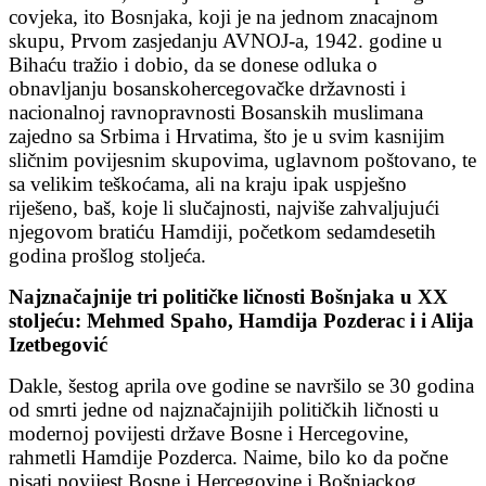
covjeka, ito Bosnjaka, koji je na jednom znacajnom
skupu, Prvom zasjedanju AVNOJ-a, 1942. godine u
Bihaću tražio i dobio, da se donese odluka o
obnavljanju bosanskohercegovačke državnosti i
nacionalnoj ravnopravnosti Bosanskih muslimana
zajedno sa Srbima i Hrvatima, što je u svim kasnijim
sličnim povijesnim skupovima, uglavnom poštovano, te
sa velikim teškoćama, ali na kraju ipak uspješno
riješeno, baš, koje li slučajnosti, najviše zahvaljujući
njegovom bratiću Hamdiji, početkom sedamdesetih
godina prošlog stoljeća.
Najznačajnije tri političke ličnosti Bošnjaka u XX
stoljeću: Mehmed Spaho, Hamdija Pozderac i i Alija
Izetbegović
Dakle, šestog aprila ove godine se navršilo se 30 godina
od smrti jedne od najznačajnijih političkih ličnosti u
modernoj povijesti države Bosne i Hercegovine,
rahmetli Hamdije Pozderca. Naime, bilo ko da počne
pisati povijest Bosne i Hercegovine i Bošnjackog