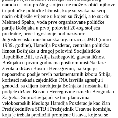
naroda u toku prošlog stoljecu ne može zaobići njihove
tri političke političke ličnosti, koje su svaka na svoj
nacin obilježile vrijeme u kojem su živjeli, a to su: dr.
Mehmed Spaho, vođa prve organizovane političke
partije Bošnjaka u prvoj polovini 20-tog stoljeća
predratne, prve Jugoslavije pod nazivom:
Jugoslovenska muslimanska organizacija, JMO (umro
1939. godine), Hamdija Pozderac, centralna politička
licnost Bošnjaka u drugoj polovini Socijalističke
Republike BiH, te Alija Izetbegović, glavna ličnost
Bošnjaka u prvim godinama postkomunističke faze
života u državi Bosni i Hercegovini, na koju je,
neposredno poslije prvih parlamentarnih izbora Srbija,
koristeći nekada zajedničku JNA izvršila agresiju i
genocid, sa ciljem istrebljenja Bošnjaka i nestanka ili
podjele države Bosne i Hercegovine između Beograda i
Zagreba. Suprostavljajući se tim planovima
velokosrpskih ideologa Hamdija Pozderac je kao član
Predsjkedništva SFRJ i Predsjednik Ustavne komisije,
koja je trebala predložiti promjene Ustava, koje su se