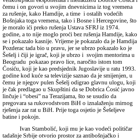
čemu i on govori u svojim dnevnicima iz tog vremena
za rušenje, kako Hamdije, a time i ostalih vodećih
Bošnjaka toga vremena, tako i Bosne i Hercegovine, što
je moralo ići preko rušenja Ustava SFRJ iz 1974.
godine, a to nije moglo proći bez rušenja Hamdije, kako
se i pokazalo kasnije. Vrijeme je pokazalo da je Hamdija
Pozderac tada bio u pravu, jer se ubrzo pokazalo ko je
Šešelj i čiji je igrač, koji je ubrzo i svojim mentorima u
Beogradu pokazao pravo lice, naročito istom tom
Ćosiću, koji je kao predsjednik Jugoslavije u ratu 1993.
godine kod kuće sa televizije saznao da je smijenjen, u
čemu je njegov pulen Šešelj odigrao glavnu ulogu, koji
je čak predlagao u Skupštini da se Dobrica Ćosić javno
linčuje i “obesi” na Terazijama, što se usudio da
pregovara sa rukovodstvom BiH o iznalaženju mirnog
rješenja zar rat u BiH. Prije toga osjetio je Šešeljeve
batine i pokojn.
Ivan Stambolić, koji mu je kao vodeći političar
tadašnje Srbije otvorio prostor za antibošnjačko i