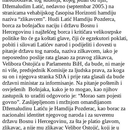
Džemaludim Latić, nedavno (septembar 2005.) na
stranicama vehabijskog časopisa Horizonti hamdiju
naziva “zlikavcem”. Hudi Latić Hamdiju Pozderca,
borca za bošnjačku naciju i državu Bosnu i
Hercegovinu i najžešćeg borca i kritičara velikosrpske
politike što će ga koštati glave, čiji će egzekutori poklati,
pobiti i silovati Latićev narod i podijeliti i dovesti u
pitanje državu tog naroda, naziva zilkavcem, iako je
neposredno poslije rata glasao za pravog zlikavca,
Velibora Ostojića u Parlamentu BiH, da bude, ni manje
ni više, predsjednik Komisije za ljudska prava, za koga
su on i njegova stranka SDA i prije rata glasali da bude
državni ministar za informisanje. Na pitanje poštenih i
osvješenih Bošnjaka, kako je to mogao, kao njihov
zastupnik to uraditi odgovorio je: “Morao sam pojesti
govno”. Zaslijepljenom i mržnjom omanđijanom
Džemaludinu Latiću je Hamdija Pozderac, kao borac za
nacionalni identitet njegovog naroda i za suverenu
državu Bosnu i Hercegovinu, za šta je platio glavom,
zlikavac, a nije mu zlikavac Velibor Ostojić, koji je u