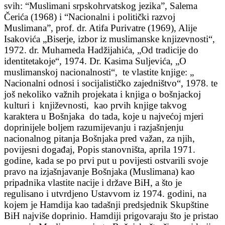
svih: “Muslimani srpskohrvatskog jezika”, Salema
Čerića (1968) i “Nacionalni i politički razvoj
Muslimana”, prof. dr. Atifa Purivatre (1969), Alije
Isakovića „Biserje, izbor iz muslimanske knjizevnosti“,
1972. dr. Muhameda Hadžijahića, „Od tradicije do
identitetakoje“, 1974. Dr. Kasima Suljevića, „O
muslimanskoj nacionalnosti“, te vlastite knjige: „
Nacionalni odnosi i socijalističko zajedništvo“, 1978. te
još nekoliko važnih projekata i knjiga o bošnjackoj
kulturi i književnosti, kao prvih knjige takvog
karaktera u Bošnjaka do tada, koje u najvećoj mjeri
doprinijele boljem razumijevanju i razjašnjenju
nacionalnog pitanja Bošnjaka pred važan, za njih,
povijesni događaj, Popis stanovništa, aprila 1971.
godine, kada se po prvi put u povijesti ostvarili svoje
pravo na izjašnjavanje Bošnjaka (Muslimana) kao
pripadnika vlastite nacije i države BiH, a što je
regulisano i utvrdjeno Ustavvom iz 1974. godini, na
kojem je Hamdija kao tadašnji predsjednik Skupštine
BiH najviše doprinio. Hamdiji prigovaraju što je pristao