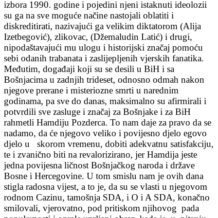
izbora 1990. godine i pojedini njeni istaknuti ideolozii
su ga na sve moguće načine nastojali oblatiti i
diskreditirati, nazivajući ga velikim diktatorom (Alija
Izetbegović), zlikovac, (Džemaludin Latić) i drugi,
nipodaštavajući mu ulogu i historijski značaj pomoću
sebi odanih trabanata i zaslijepljenih vjerskih fanatika.
Međutim, događaji koji su se desili u BiH i sa
Bošnjacima u zadnjih trideset, odnosno odmah nakon
njegove prerane i misteriozne smrti u narednim
godinama, pa sve do danas, maksimalno su afirmirali i
potvrdili sve zasluge i značaj za Bošnjake i za BiH
rahmetli Hamdiju Pozderca. To nam daje za pravo da se
nadamo, da će njegovo veliko i povijesno djelo egovo
djelo u skorom vremenu, dobiti adekvatnu satisfakciju,
te i zvanično biti na revalorizirano, jer Hamdija jeste
jedna povijesna ličnost Bošnjačkog naroda i države
Bosne i Hercegovine. U tom smislu nam je ovih dana
stigla radosna vijest, a to je, da su se vlasti u njegovom
rodnom Cazinu, tamošnja SDA, i O i A SDA, konačno
smilovali, vjerovatno, pod pritiskom njihovog pada