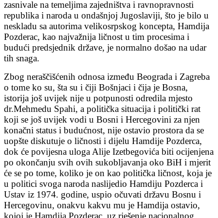
zasnivale na temeljima zajedništva i ravnopravnosti
republika i naroda u ondašnjoj Jugoslaviji, što je bilo u
neskladu sa autorima velikosrpskog koncepta, Hamdija
Pozderac, kao najvažnija ličnost u tim procesima i
budući predsjednik države, je normalno došao na udar
tih snaga.
Zbog neraščišćenih odnosa između Beograda i Zagreba
o tome ko su, šta su i čiji Bošnjaci i čija je Bosna,
istorija još uvijek nije u potpunosti odredila mjesto
dr.Mehmedu Spahi, a politička situacija i politički rat
koji se još uvijek vodi u Bosni i Hercegovini za njen
konačni status i budućnost, nije ostavio prostora da se
uopšte diskutuje o ličnosti i dijelu Hamdije Pozderca,
dok će povijesna uloga Alije Izetbegovića biti ocijenjena
po okončanju svih ovih sukobljavanja oko BiH i mjerit
će se po tome, koliko je on kao politička ličnost, koja je
u politici svoga naroda naslijedio Hamdiju Pozderca i
Ustav iz 1974. godine, uspio očuvati državu Bosnu i
Hercegovinu, onakvu kakvu mu je Hamdija ostavio,
kojoj je Hamdija Pozderac, uz rješenje nacionalnog