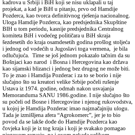
kadrova u Srbiji i BiH koji se nisu uklapali u taj
projekat, a kad je BiH u pitanju, prvo od Hamdije
Pozderca, kao tvorca definitivnog rješenja nacionalnog.
Uloga Hamdije Pozderca, kao predsjednika Skupštine
BIH u tom periodu, kasnije predsjednika Centralnog
komiteta BiH i vodećeg političara u BiH skraja
šezdesetih do kraja osamdesetih godina prošlog stoljeća
i jednog od vodećih u Jugoslavi toga vermena, je bila
odlučujuća. Time se još jednom pokazalo tačnim da su
Bošnjaci kao narod i Bosna i Hercegovina kao država
kao sijamski blizanci i jednog bez drugog ne može biti.
To je znao i Hamdija Pozderac i za to se borio i nije
slučajno što su kreatori velike Srbije počeli rušenje
Ustava iz 1974. godine, odmah nakon usvajanja
Memoranduma SANU 1986.godine. I nije slučajno što
su počeli od Bosne i Hercegovine i njenog rukovodstva,
u kojoj je Hamdija Pozderac imao najznačajniju ulogu.
Tada je izmišljena afera “Agrokomerc”, jer je to bio
povod da se lakše dođe do Hamdije Pozderca kao
čovjeka koji je iz tog kraja i koji je svakako pomagao
njegovom razvoju, pa i ovom nekada velikom