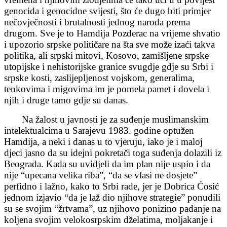
genocida i genocidne svijesti, što će dugo biti primjer
nečovječnosti i brutalnosti jednog naroda prema
drugom. Sve je to Hamdija Pozderac na vrijeme shvatio
i upozorio srpske političare na šta sve može izaći takva
politika, ali srpski mitovi, Kosovo, zamišljene srpske
utopijske i nehistorijske granice svugdje gdje su Srbi i
srpske kosti, zaslijepljenost vojskom, generalima,
tenkovima i migovima im je pomela pamet i dovela i
njih i druge tamo gdje su danas.
Na žalost u javnosti je za suđenje muslimanskim
intelektualcima u Sarajevu 1983. godine optužen
Hamdija, a neki i danas u to vjeruju, iako je i maloj
djeci jasno da su idejni pokretači toga suđenja dolazili iz
Beograda. Kada su uvidjeli da im plan nije uspio i da
nije “upecana velika riba”, “da se vlasi ne dosjete”
perfidno i lažno, kako to Srbi rade, jer je Dobrica Ćosić
jednom izjavio “da je laž dio njihove strategie” ponudili
su se svojim “žrtvama”, uz njihovo ponizino padanje na
koljena svojim velokosrpskim dželatima, moljakanje i