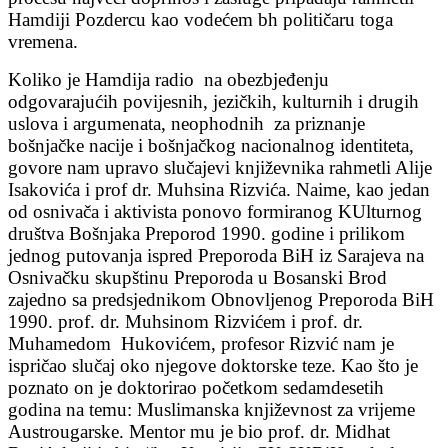
Hamdiji Pozdercu kao vodećem bh političaru toga
vremena.
Koliko je Hamdija radio na obezbjeđenju
odgovarajućih povijesnih, jezičkih, kulturnih i drugih
uslova i argumenata, neophodnih za priznanje
bošnjačke nacije i bošnjačkog nacionalnog identiteta,
govore nam upravo slučajevi književnika rahmetli Alije
Isakovića i prof dr. Muhsina Rizvića. Naime, kao jedan
od osnivača i aktivista ponovo formiranog KUlturnog
društva Bošnjaka Preporod 1990. godine i prilikom
jednog putovanja ispred Preporoda BiH iz Sarajeva na
Osnivačku skupštinu Preporoda u Bosanski Brod
zajedno sa predsjednikom Obnovljenog Preporoda BiH
1990. prof. dr. Muhsinom Rizvićem i prof. dr.
Muhamedom Hukovićem, profesor Rizvić nam je
ispričao slučaj oko njegove doktorske teze. Kao što je
poznato on je doktorirao početkom sedamdesetih
godina na temu: Muslimanska književnost za vrijeme
Austrougarske. Mentor mu je bio prof. dr. Midhat