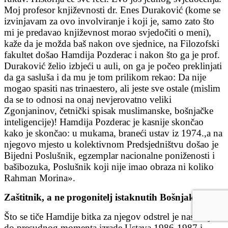
Moj profesor književnosti dr. Enes Duraković (kome se
izvinjavam za ovo involviranje i koji je, samo zato što
mi je predavao književnost morao svjedočiti o meni),
kaže da je možda baš nakon ove sjednice, na Filozofski
fakultet došao Hamdija Pozderac i nakon što ga je prof.
Duraković želio izbjeći u auli, on ga je počeo preklinjati
da ga sasluša i da mu je tom prilikom rekao: Da nije
mogao spasiti nas trinaestero, ali jeste sve ostale (mislim
da se to odnosi na onaj nevjerovatno veliki
Zgonjaninov, četnički spisak muslimanske, bošnjačke
inteligencije)! Hamdija Pozderac je kasnije skončao
kako je skončao: u mukama, braneći ustav iz 1974.,a na
njegovo mjesto u kolektivnom Predsjedništvu došao je
Bijedni Poslušnik, egzemplar nacionalne poniženosti i
bašibozuka, Poslušnik koji nije imao obraza ni koliko
Rahman Morina».
Zaštitnik, a ne progonitelj istaknutih Bošnjaka
Što se tiče Hamdije bitka za njegov odstrel je nastavljena
do presudnog momenta izrade Ustava 1986-1987 i