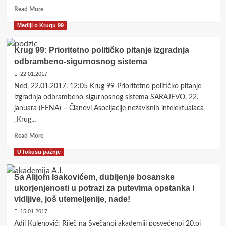
99
Read
Read More
more
Mediji o Krugu 99
about
Potreban
je
Krug 99: Prioritetno političko pitanje izgradnja
državotvorni
odbrambeno-sigurnosnog sistema
blok
22.01.2017
koji
će
Ned, 22.01.2017. 12:05 Krug 99-Prioritetno političko pitanje
odlučno
izgradnja odbrambeno-sigurnosnog sistema SARAJEVO, 22.
odgovoriti
januara (FENA) – Članovi Asocijacije nezavisnih intelektualaca
na
„Krug...
politiku
rastakanja
Read
Read More
države
more
U fokusu pažnje
about
Krug
99:
Sa Alijom Isakovićem, dubljenje bosanske
Prioritetno
ukorjenjenosti u potrazi za putevima opstanka i
političko
vidljive, još utemeljenije, nade!
pitanje
izgradnja
15.01.2017
odbrambeno-
Adil Kulenović: Riječ na Svečanoj akademiji posvećenoj 20.oj