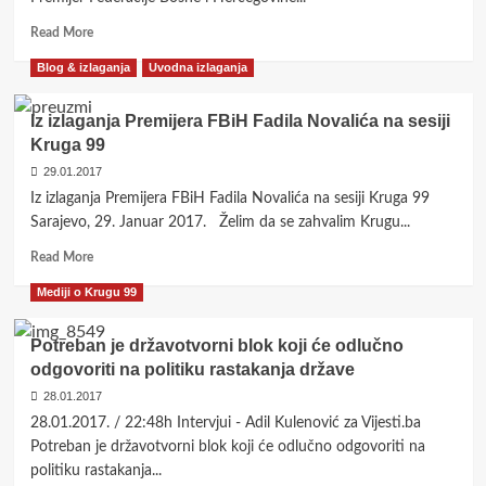
Read
Read More
more
Blog & izlaganja
Uvodna izlaganja
about
Novalić:
Povećanje
Iz izlaganja Premijera FBiH Fadila Novalića na sesiji
zaposlenosti
Kruga 99
je
29.01.2017
dokaz
ekonomskog
Iz izlaganja Premijera FBiH Fadila Novalića na sesiji Kruga 99
oporavka
Sarajevo, 29. Januar 2017. Želim da se zahvalim Krugu...
Read
Read More
more
Mediji o Krugu 99
about
Iz
izlaganja
Potreban je državotvorni blok koji će odlučno
Premijera
odgovoriti na politiku rastakanja države
FBiH
28.01.2017
Fadila
Novalića
28.01.2017. / 22:48h Intervjui - Adil Kulenović za Vijesti.ba
na
Potreban je državotvorni blok koji će odlučno odgovoriti na
sesiji
politiku rastakanja...
Kruga