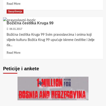
Read
Read More
more
Saopštenja
about
Krug
99:
Božićna čestitka Kruga 99
Niko
06.01.2017
nema
Božićna čestitka Kruga 99 Svim pravoslavcima i onima koji
prava
na
slijede kulturu Božića Krug 99 upućuje iskrene čestitke i želje
šutnju!
da...
Read
Read More
more
about
Božićna
Peticije i ankete
čestitka
Kruga
99