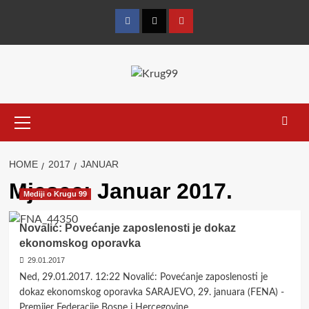
Skip
to
Facebook
Twitter
YouTube
content
Primary
Menu
HOME
2017
JANUAR
Mjesec:
Januar 2017.
Mediji o Krugu 99
Novalić: Povećanje zaposlenosti je dokaz
ekonomskog oporavka
29.01.2017
Ned, 29.01.2017. 12:22 Novalić: Povećanje zaposlenosti je
dokaz ekonomskog oporavka SARAJEVO, 29. januara (FENA) -
Premijer Federacije Bosne i Hercegovine...