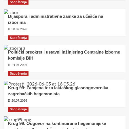
Saopštenja
Dijaspora i administrativne zamke za učešće na
izborima
30.07.2026
Saopštenja
Politički preokret i ustavni inžinjering Centralne izborne
komisije BiH
24.07.2026
Saopštenja
Krug 99: Zamjena teza laktaškog glasnogovornika
zagrebačkih hegemonista
20.07.2026
Saopštenja
Krug 99: Odgovor na kontinuirane hegemonijske