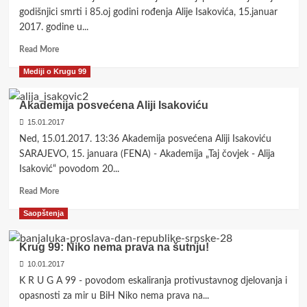
sigurnosnog
godišnjici smrti i 85.oj godini rođenja Alije Isakovića, 15.januar
sistema
2017. godine u...
Read
Read More
more
Mediji o Krugu 99
about
Sa
Alijom
Akademija posvećena Aliji Isakoviću
Isakovićem,
15.01.2017
dubljenje
Ned, 15.01.2017. 13:36 Akademija posvećena Aliji Isakoviću
bosanske
ukorjenjenosti
SARAJEVO, 15. januara (FENA) - Akademija „Taj čovjek - Alija
u
Isaković“ povodom 20...
potrazi
Read
za
Read More
more
putevima
Saopštenja
about
opstanka
Akademija
i
posvećena
vidljive,
Krug 99: Niko nema prava na šutnju!
Aliji
još
10.01.2017
Isakoviću
utemeljenije,
K R U G A 99 - povodom eskaliranja protivustavnog djelovanja i
nade!
opasnosti za mir u BiH Niko nema prava na...