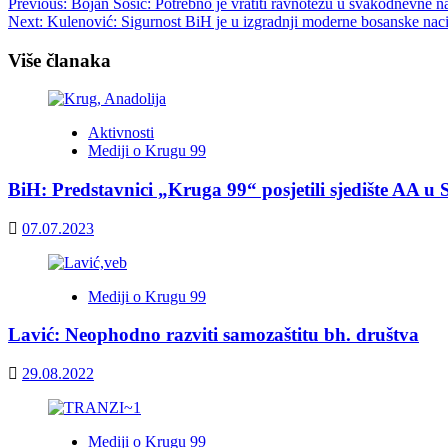
Post
Previous:
Bojan Šošić: Potrebno je vratiti ravnotežu u svakodnevne n
Next:
Kulenović: Sigurnost BiH je u izgradnji moderne bosanske nac
navigation
Više članaka
Aktivnosti
Mediji o Krugu 99
BiH: Predstavnici „Kruga 99“ posjetili sjedište AA u 
07.07.2023
Mediji o Krugu 99
Lavić: Neophodno razviti samozaštitu bh. društva
29.08.2022
Mediji o Krugu 99