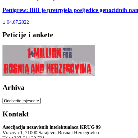
Pettigrew: BiH je pretrpjela posljedice genocidnih na
04.07.2022
Peticije i ankete
Arhiva
Arhiva
Kontakt
Asocijacija nezavisnih intelektualaca KRUG 99
Vrazova 1, 71000 Sarajevo, Bosna i Hercegovina