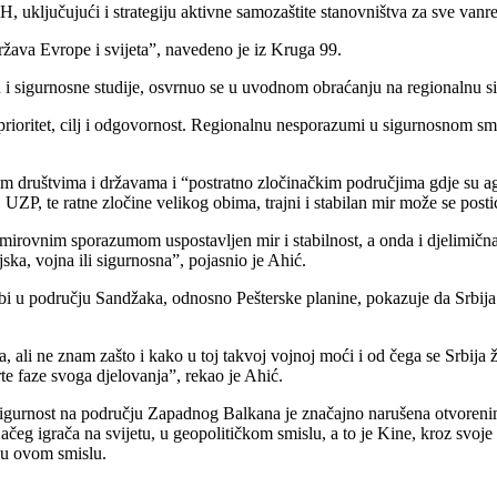
H, uključujući i strategiju aktivne samozaštite stanovništva za sve vanre
žava Evrope i svijeta”, navedeno je iz Kruga 99.
ju i sigurnosne studije, osvrnuo se u uvodnom obraćanju na regionalnu s
 prioritet, cilj i odgovornost. Regionalnu nesporazumi u sigurnosnom sm
nim društvima i državama i “postratno zločinačkim područjima gdje su a
, UZP, te ratne zločine velikog obima, trajni i stabilan mir može se pos
irovnim sporazumom uspostavljen mir i stabilnost, a onda i djelimična 
ka, vojna ili sigurnosna”, pojasnio je Ahić.
žbi u području Sandžaka, odnosno Pešterske planine, pokazuje da Srbija
a, ali ne znam zašto i kako u toj takvoj vojnoj moći i od čega se Srbija 
te faze svoga djelovanja”, rekao je Ahić.
i sigurnost na području Zapadnog Balkana je značajno narušena otvoren
ačeg igrača na svijetu, u geopolitičkom smislu, a to je Kine, kroz svoje
 u ovom smislu.