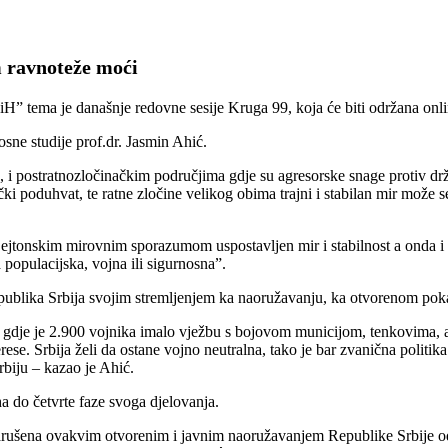
m ravnoteže moći
 tema je današnje redovne sesije Kruga 99, koja će biti održana onli
osne studije prof.dr. Jasmin Ahić.
, i postratnozločinačkim područjima gdje su agresorske snage protiv dr
čki poduhvat, te ratne zločine velikog obima trajni i stabilan mir može
Dejtonskim mirovnim sporazumom uspostavljen mir i stabilnost a onda i 
populacijska, vojna ili sigurnosna”.
epublika Srbija svojim stremljenjem ka naoružavanju, ka otvorenom pok
 gdje je 2.900 vojnika imalo vježbu s bojovom municijom, tenkovima, av
ese. Srbija želi da ostane vojno neutralna, tako je bar zvanična politika
rbiju – kazao je Ahić.
ha do četvrte faze svoga djelovanja.
narušena ovakvim otvorenim i javnim naoružavanjem Republike Srbije od 