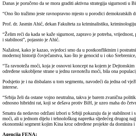
Danas je poručeno da se mora graditi aktivna strategija sigurnosti u Bi
“Ono što tražimo jeste ravnopravno mjesto u porodici demokratskih dr
Prof. dr. Jasmin Ahić, dekan Fakulteta za kriminalistiku, kriminologi
“Želim reći da kada se kaže sigurnost, zapravo je potreba, vrijednost,
i stabilnost”, pojasnio je Ahić.
Nažalost, kako je kazao, svjedoci smo da u postkonfliktnim i postrat
modernoj historiji čovječanstva, kao što je genocid u i oko Srebrenice
“Ta ravnoteža moći, koja je osnovni koncept na kojem je Dejtonskim m
određene sukobljene strane u jednu ravnotežu moći, bila ona populacijs
Podsjetio je i na disbalans u tom segmentu, navodeći da jedna od vje
interese.
“Srbija želi da ostane vojno neutralna, takva je barem zvanična politik
odnosno hibridni rat, koji se dešava protiv BiH, je uzeo maha do četvr
Smatra da nedavno održani izbori u Srbiji pokazuju da je stabilnost 
moći, ali u jednom dijelu i tehnološkog napretka sljedećeg drugog najj
ekonomski segment kojim Kina kroz određene projekte da dominira i
Agencija FENA: