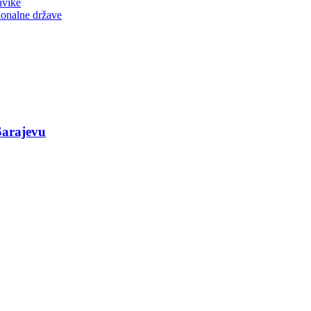
avike
ionalne države
Sarajevu