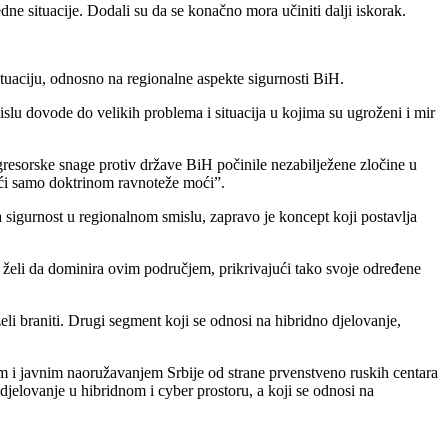
dne situacije. Dodali su da se konačno mora učiniti dalji iskorak.
ituaciju, odnosno na regionalne aspekte sigurnosti BiH.
islu dovode do velikih problema i situacija u kojima su ugroženi i mir
gresorske snage protiv države BiH počinile nezabilježene zločine u
tići samo doktrinom ravnoteže moći”.
sigurnost u regionalnom smislu, zapravo je koncept koji postavlja
 želi da dominira ovim područjem, prikrivajući tako svoje određene
želi braniti. Drugi segment koji se odnosi na hibridno djelovanje,
im i javnim naoružavanjem Srbije od strane prvenstveno ruskih centara
 djelovanje u hibridnom i cyber prostoru, a koji se odnosi na