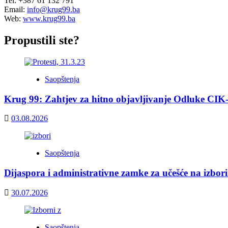
Tel: +387 61 132 791
Email:
info@krug99.ba
Web:
www.krug99.ba
Propustili ste?
Saopštenja
Krug 99: Zahtjev za hitno objavljivanje Odluke CIK
03.08.2026
Saopštenja
Dijaspora i administrativne zamke za učešće na izbor
30.07.2026
Saopštenja