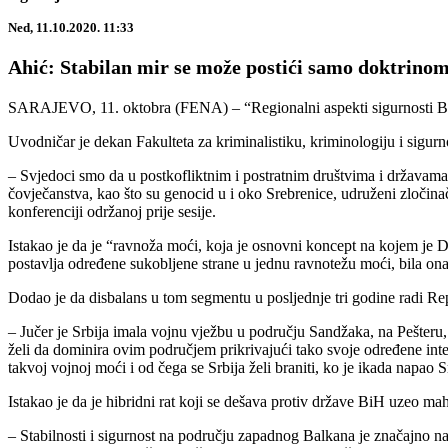
Ned, 11.10.2020. 11:33
Ahić: Stabilan mir se može postići samo doktrino
SARAJEVO, 11. oktobra (FENA) – “Regionalni aspekti sigurnosti BiH”
Uvodničar je dekan Fakulteta za kriminalistiku, kriminologiju i sigurn
– Svjedoci smo da u postkofliktnim i postratnim društvima i državama
čovječanstva, kao što su genocid u i oko Srebrenice, udruženi zločina
konferenciji održanoj prije sesije.
Istakao je da je “ravnoža moći, koja je osnovni koncept na kojem je 
postavlja određene sukobljene strane u jednu ravnotežu moći, bila ona 
Dodao je da disbalans u tom segmentu u posljednje tri godine radi R
– Jučer je Srbija imala vojnu vježbu u području Sandžaka, na Pešteru,
želi da dominira ovim područjem prikrivajući tako svoje određene inter
takvoj vojnoj moći i od čega se Srbija želi braniti, ko je ikada napao S
Istakao je da je hibridni rat koji se dešava protiv države BiH uzeo ma
– Stabilnosti i sigurnost na području zapadnog Balkana je značajno 