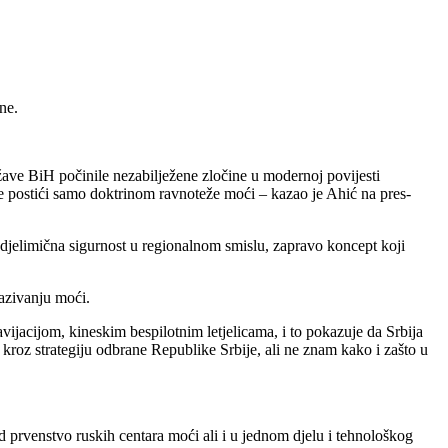
ne.
žave BiH počinile nezabilježene zločine u modernoj povijesti
 se postići samo doktrinom ravnoteže moći – kazao je Ahić na pres-
djelimična sigurnost u regionalnom smislu, zapravo koncept koji
azivanju moći.
ijacijom, kineskim bespilotnim letjelicama, i to pokazuje da Srbija
 kroz strategiju odbrane Republike Srbije, ali ne znam kako i zašto u
prvenstvo ruskih centara moći ali i u jednom djelu i tehnološkog