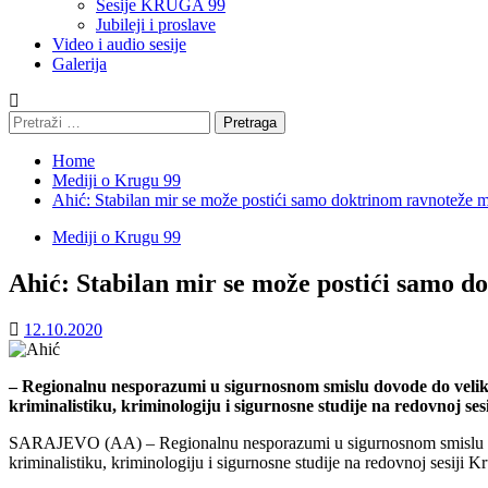
Sesije KRUGA 99
Jubileji i proslave
Video i audio sesije
Galerija
Pretraga:
Home
Mediji o Krugu 99
Ahić: Stabilan mir se može postići samo doktrinom ravnoteže 
Mediji o Krugu 99
Ahić: Stabilan mir se može postići samo 
12.10.2020
– Regionalnu nesporazumi u sigurnosnom smislu dovode do velikih 
kriminalistiku, kriminologiju i sigurnosne studije na redovnoj ses
SARAJEVO (AA) – Regionalnu nesporazumi u sigurnosnom smislu dovode 
kriminalistiku, kriminologiju i sigurnosne studije na redovnoj sesiji