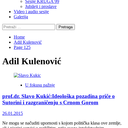
Sesije KRUGA 99
Jubileji i proslave
Video i audio sesije
Galerija
Pretraga:
Home
Adil Kulenović
Page 125
Adil Kulenović
U fokusu pažnje
prof.dr. Slavo Kukić:Ideološka pozadina priče o
Sutorini i razgraničenju s Crnom Gorom
26.01.2015
Ne mogu se načuditi upornosti s kojom politička klasa ove zemlje,