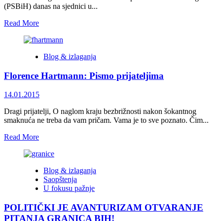
postavljenju
(PSBiH) danas na sjednici u...
ambasadora
Crne
Read
Read More
Gore
more
u
about
Bosni
POSLANICI
i
Blog & izlaganja
PSBiH
Hercegovini
O
Florence Hartmann: Pismo prijateljima
SUTORINI:
ORGANIZIRATI
JAVNU
14.01.2015
RASPARVAU
O
Dragi prijatelji, O naglom kraju bezbrižnosti nakon šokantnog
TOM
smaknuća ne treba da vam pričam. Vama je to sve poznato. Čim...
PITANJU
Read
Read More
more
about
Florence
Blog & izlaganja
Hartmann:
Saopštenja
Pismo
U fokusu pažnje
prijateljima
POLITIČKI JE AVANTURIZAM OTVARANJE
PITANJA GRANICA BIH!