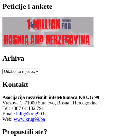
pagination
THE
Peticije i ankete
WASHINGTON
POST:
LICEMJERJE
NEKIH
SVJETSKIH
VOĐA
U
PARIZU
Arhiva
Arhiva
Kontakt
Asocijacija nezavisnih intelektualaca KRUG 99
Vrazova 1, 71000 Sarajevo, Bosna i Hercegovina
Tel: +387 61 132 791
Email:
info@krug99.ba
Web:
www.krug99.ba
Propustili ste?