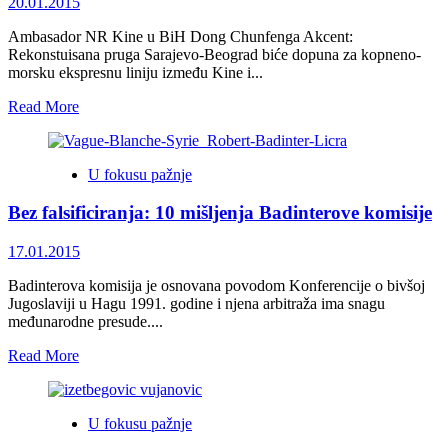
20.01.2015
Ambasador NR Kine u BiH Dong Chunfenga Akcent:
Rekonstuisana pruga Sarajevo-Beograd biće dopuna za kopneno-
morsku ekspresnu liniju između Kine i...
Read
Read More
more
about
Ambasador
U fokusu pažnje
NR
Kine
Bez falsificiranja: 10 mišljenja Badinterove komisije
u
BiH
Dong
17.01.2015
Chunfenga,
Akcent:
Badinterova komisija je osnovana povodom Konferencije o bivšoj
Rekonstuisana
Jugoslaviji u Hagu 1991. godine i njena arbitraža ima snagu
pruga
međunarodne presude....
Sarajevo-
Read
Read More
Beograd
more
biće
about
dopuna
Bez
za
U fokusu pažnje
falsificiranja:
kopneno-
10
morsku