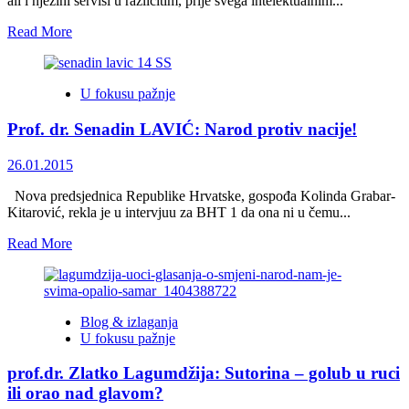
ali i njezini servisi u različitim, prije svega intelektualnim...
Read
Read More
more
about
prof.dr.
U fokusu pažnje
Slavo
Kukić:Ideološka
Prof. dr. Senadin LAVIĆ: Narod protiv nacije!
pozadina
priče
o
26.01.2015
Sutorini
i
Nova predsjednica Republike Hrvatske, gospođa Kolinda Grabar-
razgraničenju
Kitarović, rekla je u intervjuu za BHT 1 da ona ni u čemu...
s
Read
Read More
Crnom
more
Gorom
about
Prof.
dr.
Blog & izlaganja
Senadin
U fokusu pažnje
LAVIĆ:
Narod
prof.dr. Zlatko Lagumdžija: Sutorina – golub u ruci
protiv
nacije!
ili orao nad glavom?