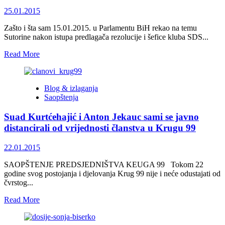
25.01.2015
Zašto i šta sam 15.01.2015. u Parlamentu BiH rekao na temu
Sutorine nakon istupa predlagača rezolucije i šefice kluba SDS...
Read
Read More
more
about
prof.dr.
Blog & izlaganja
Zlatko
Saopštenja
Lagumdžija:
Sutorina
Suad Kurtćehajić i Anton Jekauc sami se javno
–
golub
distancirali od vrijednosti članstva u Krugu 99
u
ruci
22.01.2015
ili
orao
SAOPŠTENJE PREDSJEDNIŠTVA KEUGA 99 Tokom 22
nad
godine svog postojanja i djelovanja Krug 99 nije i neće odustajati od
glavom?
čvrstog...
Read
Read More
more
about