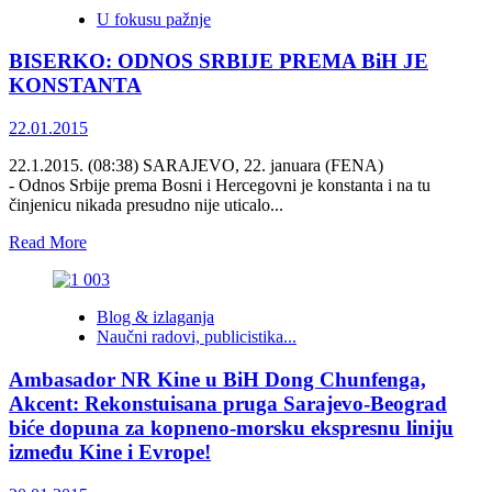
Suad
U fokusu pažnje
Kurtćehajić
i
BISERKO: ODNOS SRBIJE PREMA BiH JE
Anton
Jekauc
KONSTANTA
sami
se
22.01.2015
javno
distancirali
22.1.2015. (08:38) SARAJEVO, 22. januara (FENA)
od
- Odnos Srbije prema Bosni i Hercegovni je konstanta i na tu
vrijednosti
činjenicu nikada presudno nije uticalo...
članstva
u
Read
Read More
Krugu
more
99
about
BISERKO:
Blog & izlaganja
ODNOS
Naučni radovi, publicistika...
SRBIJE
PREMA
Ambasador NR Kine u BiH Dong Chunfenga,
BiH
JE
Akcent: Rekonstuisana pruga Sarajevo-Beograd
KONSTANTA
biće dopuna za kopneno-morsku ekspresnu liniju
između Kine i Evrope!