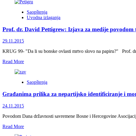
about
Franjo
David
Saopštenja
Pettigrew,
Uvodna izlaganja
profesor
filozofije
Prof. dr. David Pettigrew: Izjava za medije povodom 
na
Državnom
sveučilištu
29.11.2015
Southern
Connecticut
KRUG 99- "Da li su bonske ovlasti mrtvo slovo na papiru?" Prof. dr. 
(SCSU)
Read
Read More
proglašen
more
počasnim
about
članom
Prof.
Kruga
Saopštenja
dr.
99
David
Građanima prilika za nepartijsko identificiranje i 
Pettigrew:
Izjava
za
24.11.2015
medije
povodom
Povodom Dana državnosti savremene Bosne i Hercegovine Asocijacija nez
teme
Read
Read More
“Da
more
li