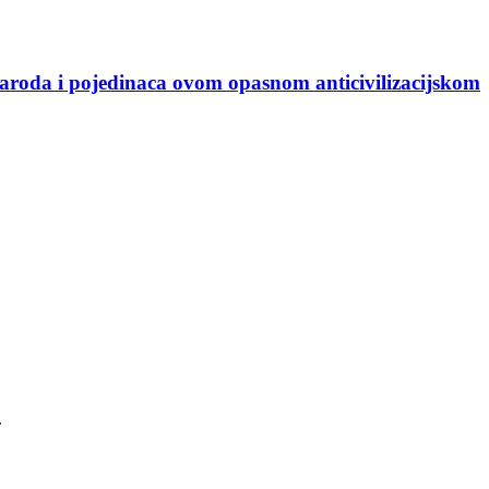
naroda i pojedinaca ovom opasnom anticivilizacijskom
.