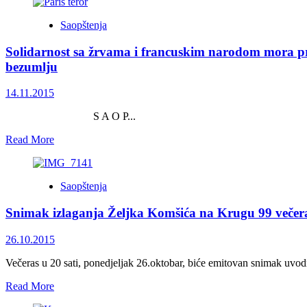
about
su
Građanima
bonske
Saopštenja
prilika
ovlasti
za
mrtvo
Solidarnost sa žrvama i francuskim narodom mora pre
nepartijsko
slovo
identificiranje
bezumlju
na
i
papiru?”
moralno
14.11.2015
pripadanje
savremenom
S A O P...
antifašističkom
otporu
Read
Read More
more
about
Solidarnost
Saopštenja
sa
žrvama
Snimak izlaganja Željka Komšića na Krugu 99 veče
i
francuskim
narodom
26.10.2015
mora
prerasti
Večeras u 20 sati, ponedjeljak 26.oktobar, biće emitovan snimak uvo
u
Read
Read More
humanistički
more
front