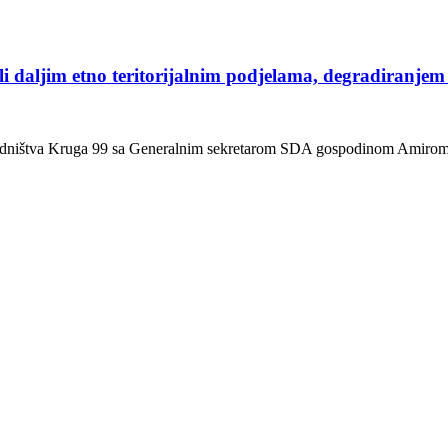
rali daljim etno teritorijalnim podjelama, degradiranje
tva Kruga 99 sa Generalnim sekretarom SDA gospodinom Amirom Zu