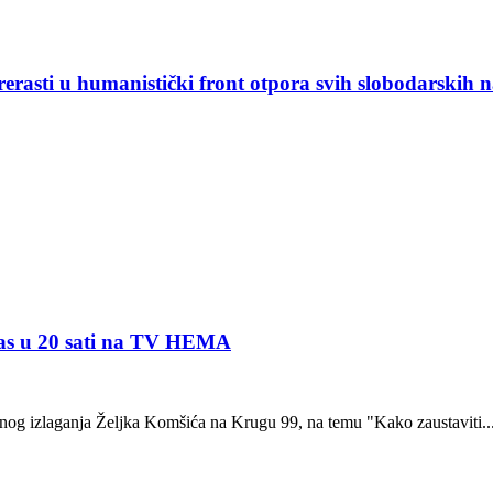
rasti u humanistički front otpora svih slobodarskih 
ras u 20 sati na TV HEMA
dnog izlaganja Željka Komšića na Krugu 99, na temu "Kako zaustaviti..