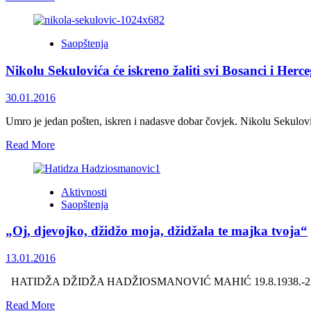
more
about
Preminuo
Saopštenja
Srđan
Dizdarević,
Nikolu Sekulovića će iskreno žaliti svi Bosanci i Herceg
član
Kruga
99,
30.01.2016
dugogodišnji
aktivista
Umro je jedan pošten, iskren i nadasve dobar čovjek. Nikolu Sekulovića
na
Read
Read More
polju
more
zaštite
about
i
Nikolu
promocije
Aktivnosti
Sekulovića
ljudskih
Saopštenja
će
prava
iskreno
„Oj, djevojko, džidžo moja, džidžala te majka tvoja“
žaliti
svi
Bosanci
13.01.2016
i
Hercegovci,
HATIDŽA DŽIDŽA HADŽIOSMANOVIĆ MAHIĆ 19.8.1938.-22.12.2015. Izn
ljudi
Read
Read More
koji,