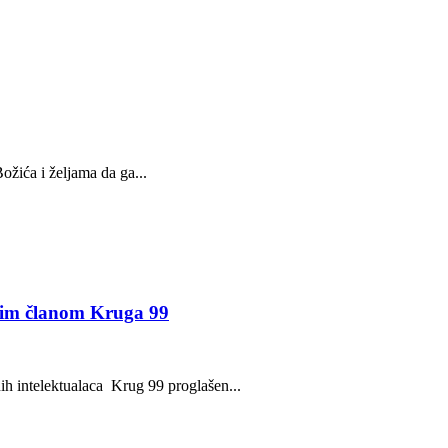
žića i željama da ga...
snim članom Kruga 99
ih intelektualaca Krug 99 proglašen...