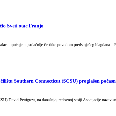
čio Sveti otac Franjo
alaca upućuje najsrdačnije čestitke povodom predstojećeg blagdana – Bo
eučilištu Southern Connecticut (SCSU) proglašen poča
SU) David Pettigrew, na današnjoj redovnoj sesiji Asocijacije nazavisn