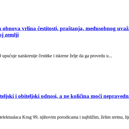
bnova vrlina čestitosti, praštanja, međusobnog uvažavan
j zemlji
pućuje naiskrenije čestitke i iskrene želje da ga provedu u...
teljski i obiteljski odnosi, a ne količina moći nepravedn
telektualaca Krug 99, njihovim porodicama i najbližim, želim sretnu, lij