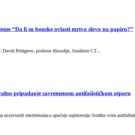
teme “Da li su bonske ovlasti mrtvo slovo na papiru?”
David Pettigrew, profesor filozofije, Southern CT...
moralno pripadanje savremenom antifašističkom otporu
avisnih intelektualaca upućuje najiskrenije čestitke svim antifašistim