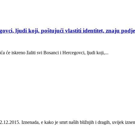
ovci, ljudi koji, poštujući vlastiti identitet, znaju podj
 će iskreno žaliti svi Bosanci i Hercegovci, ljudi koji,...
enada, e kako je smrt naših bližnjih i dragih, uvijek iznenadna,