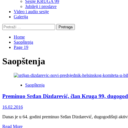
Sesije KRUGA 99
Jubileji i proslave
Video i audio sesije
Galerija
Pretraga:
Home
Saopštenja
Page 19
Saopštenja
Saopštenja
Preminuo Srđan Dizdarević, član Kruga 99, dugogodišn
16.02.2016
Danas je u 64. godini preminuo Srđan Dizdarević, dugogodišnji aktivist
Read
Read More