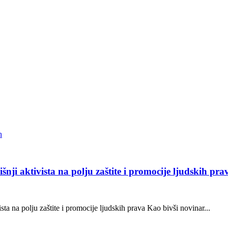
ji aktivista na polju zaštite i promocije ljudskih pra
a na polju zaštite i promocije ljudskih prava Kao bivši novinar...