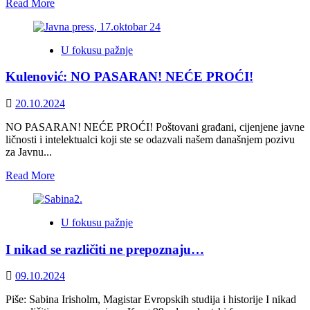
Read
Read More
more
about
Proglas
U fokusu pažnje
intelektualaca
i
Kulenović: NO PASARAN! NEĆE PROĆI!
javnih
ličnosti
u
20.10.2024
slučaju
Schmidt
NO PASARAN! NEĆE PROĆI! Poštovani građani, cijenjene javne
protiv
ličnosti i intelektualci koji ste se odazvali našem današnjem pozivu
budućnosti
za Javnu...
BiH
Read
Read More
more
about
Kulenović:
U fokusu pažnje
NO
PASARAN!
I nikad se različiti ne prepoznaju…
NEĆE
PROĆI!
09.10.2024
Piše: Sabina Irisholm, Magistar Evropskih studija i historije I nikad