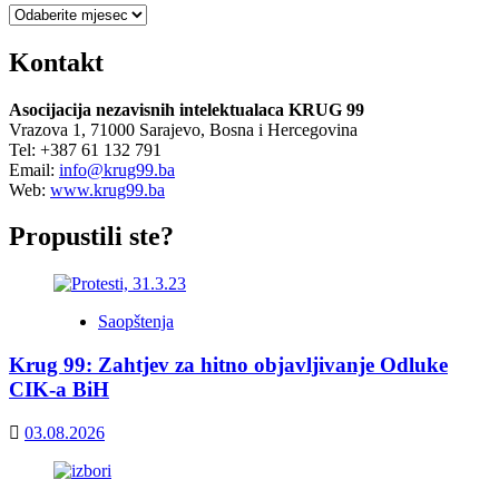
Arhiva
Kontakt
Asocijacija nezavisnih intelektualaca KRUG 99
Vrazova 1, 71000 Sarajevo, Bosna i Hercegovina
Tel: +387 61 132 791
Email:
info@krug99.ba
Web:
www.krug99.ba
Propustili ste?
Saopštenja
Krug 99: Zahtjev za hitno objavljivanje Odluke
CIK-a BiH
03.08.2026