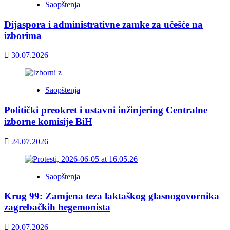
Saopštenja
Dijaspora i administrativne zamke za učešće na
izborima
30.07.2026
Saopštenja
Politički preokret i ustavni inžinjering Centralne
izborne komisije BiH
24.07.2026
Saopštenja
Krug 99: Zamjena teza laktaškog glasnogovornika
zagrebačkih hegemonista
20.07.2026