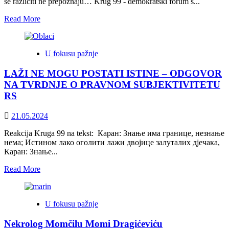
se različiti ne prepoznaju… Krug 99 - demokratski forum s...
Read
Read More
more
about
I
U fokusu pažnje
nikad
se
LAŽI NE MOGU POSTATI ISTINE – ODGOVOR
različiti
ne
NA TVRDNJE O PRAVNOM SUBJEKTIVITETU
prepoznaju…
RS
21.05.2024
Reakcija Kruga 99 na tekst: Каран: Знање има границе, незнање
нема; Истином лако оголити лажи двојице залуталих дјечака,
Каран: Знање...
Read
Read More
more
about
LAŽI
U fokusu pažnje
NE
MOGU
Nekrolog Momčilu Momi Dragićeviću
POSTATI