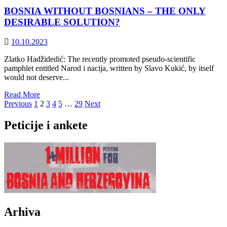
o
BOSNIA WITHOUT BOSNIANS – THE ONLY
bosanskoj
naciji
DESIRABLE SOLUTION?
iz
ugla
10.10.2023
prava
Zlatko Hadžidedić: The recently promoted pseudo-scientific
pamphlet entitled Narod i nacija, written by Slavo Kukić, by itself
would not deserve...
Read
Read More
Posts
more
Previous
1
2
3
4
5
…
29
Next
about
pagination
BOSNIA
Peticije i ankete
WITHOUT
BOSNIANS
–
THE
ONLY
DESIRABLE
SOLUTION?
Arhiva