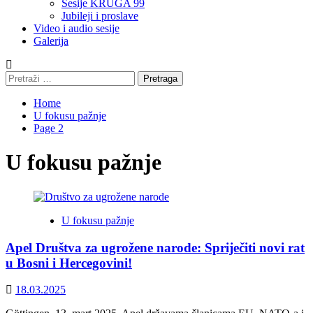
Sesije KRUGA 99
Jubileji i proslave
Video i audio sesije
Galerija
Pretraga:
Home
U fokusu pažnje
Page 2
U fokusu pažnje
U fokusu pažnje
Apel Društva za ugrožene narode: Spriječiti novi rat
u Bosni i Hercegovini!
18.03.2025