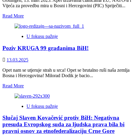
Göttingen, 13. mart 2025. Apel državama članicama EU, NATO-a i
Vijeća za provedbu mira u Bosni i Hercegovini (PIC) Spriječiti...
Read
Read More
more
about
Apel
U fokusu pažnje
Društva
za
Poziv KRUGA 99 građanima BiH!
ugrožene
narode:
Spriječiti
13.03.2025
novi
rat
Opet nam se utjeruje strah u srca! Opet se brutalno ruši naša zemlja
u
Bosna i Hercegovina! Milorad Dodik je bacio...
Bosni
Read
Read More
i
more
Hercegovini!
about
Poziv
U fokusu pažnje
KRUGA
99
Slučaj Slaven Kovačević protiv BiH: Negativna
građanima
BiH!
presuda Evropskog suda za ljudska prava bila bi
pravni osnov za etnofederalizaciju Crne Gore