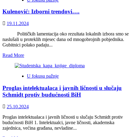
Salto
osnov
mortale
za
Kulenović: Izborni trendovi….
države
etnofederalizaciju
Bosne
Crne
i
19.11.2024
Gore
Hercegovine
Političkih lamentacija oko rezultata lokalnih izbora smo se
naslušali u proteklih mjesec dana od mnogobrojnih pobjednika.
Gubitnici polako padaju...
Read
Read More
more
about
Kulenović:
U fokusu pažnje
Izborni
trendovi….
Proglas intelektualaca i javnih ličnosti u slučaju
Schmidt protiv budućnosti BiH
25.10.2024
Proglas intelektualaca i javnih ličnosti u slučaju Schmidt protiv
budućnosti BiH 1. Intelektualci, javne ličnosti, akademska
zajednica, većina građana, nevladine...