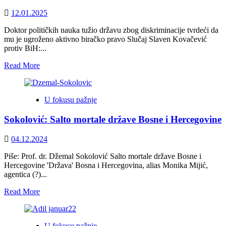
12.01.2025
Doktor političkih nauka tužio državu zbog diskriminacije tvrdeći da
mu je ugroženo aktivno biračko pravo Slučaj Slaven Kovačević
protiv BiH:...
Read
Read More
more
about
Slučaj
U fokusu pažnje
Slaven
Kovačević
Sokolović: Salto mortale države Bosne i Hercegovine
protiv
BiH:
Negativna
04.12.2024
presuda
Evropskog
Piše: Prof. dr. Džemal Sokolović Salto mortale države Bosne i
suda
Hercegovine 'Država' Bosna i Hercegovina, alias Monika Mijić,
za
agentica (?)...
ljudska
Read
Read More
prava
more
bila
about
bi
Sokolović:
pravni
U fokusu pažnje