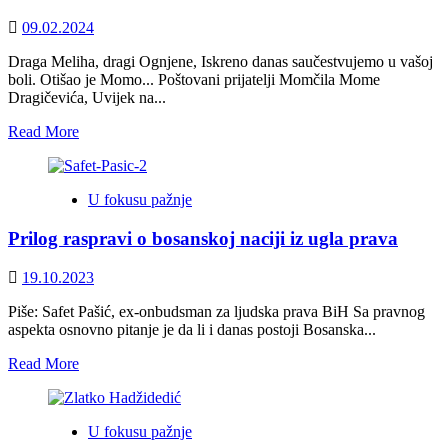
ISTINE
–
09.02.2024
ODGOVOR
NA
Draga Meliha, dragi Ognjene, Iskreno danas saučestvujemo u vašoj
TVRDNJE
boli. Otišao je Momo... Poštovani prijatelji Momčila Mome
O
Dragičevića, Uvijek na...
PRAVNOM
Read
Read More
SUBJEKTIVITETU
more
RS
about
Nekrolog
U fokusu pažnje
Momčilu
Momi
Prilog raspravi o bosanskoj naciji iz ugla prava
Dragićeviću
19.10.2023
Piše: Safet Pašić, ex-onbudsman za ljudska prava BiH Sa pravnog
aspekta osnovno pitanje je da li i danas postoji Bosanska...
Read
Read More
more
about
Prilog
U fokusu pažnje
raspravi