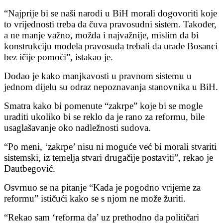
“Najprije bi se naši narodi u BiH morali dogovoriti koje
to vrijednosti treba da čuva pravosudni sistem. Također,
a ne manje važno, možda i najvažnije, mislim da bi
konstrukciju modela pravosuđa trebali da urade Bosanci
bez ičije pomoći”, istakao je.
Dodao je kako manjkavosti u pravnom sistemu u
jednom dijelu su odraz nepoznavanja stanovnika u BiH.
Smatra kako bi pomenute “zakrpe” koje bi se mogle
uraditi ukoliko bi se reklo da je rano za reformu, bile
usaglašavanje oko nadležnosti sudova.
“Po meni, ‘zakrpe’ nisu ni moguće već bi morali stvariti
sistemski, iz temelja stvari drugačije postaviti”, rekao je
Dautbegović.
Osvrnuo se na pitanje “Kada je pogodno vrijeme za
reformu” ističući kako se s njom ne može žuriti.
“Rekao sam ‘reforma da’ uz prethodno da političari