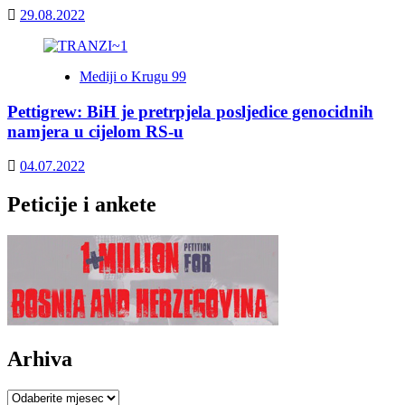
29.08.2022
Mediji o Krugu 99
Pettigrew: BiH je pretrpjela posljedice genocidnih
namjera u cijelom RS-u
04.07.2022
Peticije i ankete
Arhiva
Arhiva