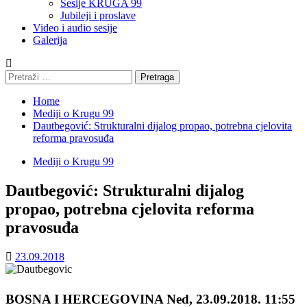
Sesije KRUGA 99
Jubileji i proslave
Video i audio sesije
Galerija
Pretraga:
Home
Mediji o Krugu 99
Dautbegović: Strukturalni dijalog propao, potrebna cjelovita
reforma pravosuđa
Mediji o Krugu 99
Dautbegović: Strukturalni dijalog
propao, potrebna cjelovita reforma
pravosuđa
23.09.2018
BOSNA I HERCEGOVINA
Ned, 23.09.2018. 11:55