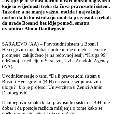
– Najprije bi se naši narodi u BiH morali dogovoriti
koje to vrijednosti treba da čuva pravosudni sistem.
Također, a ne manje važno, možda i najvažnije,
mislim da bi konstrukciju modela pravosuđa trebali
da urade Bosanci bez ičije pomoći, smatra
uvodničar Almin Dautbegović
SARAJEVO (AA) – Pravosudni sistem u Bosni i
Hercegovini nije dobar i potrebno je unijeti sistemske
promjene, zaključeno je na redovnoj sesiji “Kruga 99”
održanoj u nedjelju u Sarajevu, javlja Anadolu Agency
(AA).
Uvodničar sesije o temi “Da li pravosudni sistem u
Bosni i Hercegovini (BiH) ostvaruje svoju ustavnu
ulogu?” bio je profesor Univerziteta u Zenici Almin
Dautbegović.
Dautbegović smatra kako pravosudni sistem u BiH nije
dobar i da postoje različita mišljenja o tome kako se
došlo u ovu situaciju i koja su rješenja.