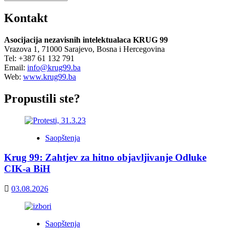
Kontakt
Asocijacija nezavisnih intelektualaca KRUG 99
Vrazova 1, 71000 Sarajevo, Bosna i Hercegovina
Tel: +387 61 132 791
Email:
info@krug99.ba
Web:
www.krug99.ba
Propustili ste?
Saopštenja
Krug 99: Zahtjev za hitno objavljivanje Odluke
CIK-a BiH
03.08.2026
Saopštenja