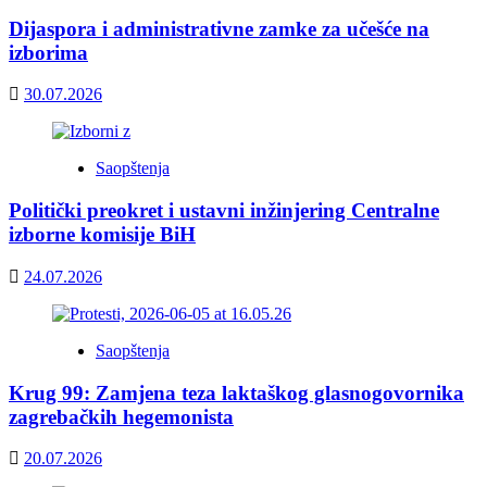
Dijaspora i administrativne zamke za učešće na
izborima
30.07.2026
Saopštenja
Politički preokret i ustavni inžinjering Centralne
izborne komisije BiH
24.07.2026
Saopštenja
Krug 99: Zamjena teza laktaškog glasnogovornika
zagrebačkih hegemonista
20.07.2026