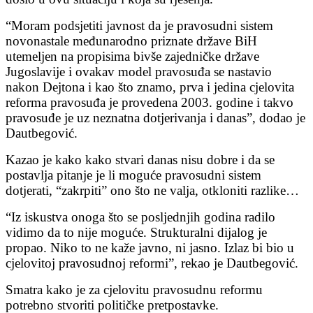
“Moram podsjetiti javnost da je pravosudni sistem
novonastale međunarodno priznate države BiH
utemeljen na propisima bivše zajedničke države
Jugoslavije i ovakav model pravosuđa se nastavio
nakon Dejtona i kao što znamo, prva i jedina cjelovita
reforma pravosuđa je provedena 2003. godine i takvo
pravosuđe je uz neznatna dotjerivanja i danas”, dodao je
Dautbegović.
Kazao je kako kako stvari danas nisu dobre i da se
postavlja pitanje je li moguće pravosudni sistem
dotjerati, “zakrpiti” ono što ne valja, otkloniti razlike…
“Iz iskustva onoga što se posljednjih godina radilo
vidimo da to nije moguće. Strukturalni dijalog je
propao. Niko to ne kaže javno, ni jasno. Izlaz bi bio u
cjelovitoj pravosudnoj reformi”, rekao je Dautbegović.
Smatra kako je za cjelovitu pravosudnu reformu
potrebno stvoriti političke pretpostavke.