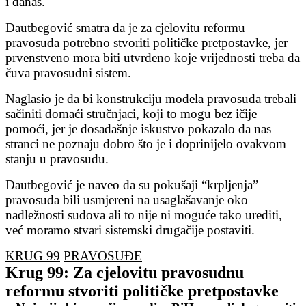
i danas.
Dautbegović smatra da je za cjelovitu reformu
pravosuđa potrebno stvoriti političke pretpostavke, jer
prvenstveno mora biti utvrđeno koje vrijednosti treba da
čuva pravosudni sistem.
Naglasio je da bi konstrukciju modela pravosuđa trebali
sačiniti domaći stručnjaci, koji to mogu bez ičije
pomoći, jer je dosadašnje iskustvo pokazalo da nas
stranci ne poznaju dobro što je i doprinijelo ovakvom
stanju u pravosuđu.
Dautbegović je naveo da su pokušaji “krpljenja”
pravosuđa bili usmjereni na usaglašavanje oko
nadležnosti sudova ali to nije ni moguće tako urediti,
već moramo stvari sistemski drugačije postaviti.
KRUG 99
PRAVOSUĐE
Krug 99: Za cjelovitu pravosudnu
reformu stvoriti političke pretpostavke