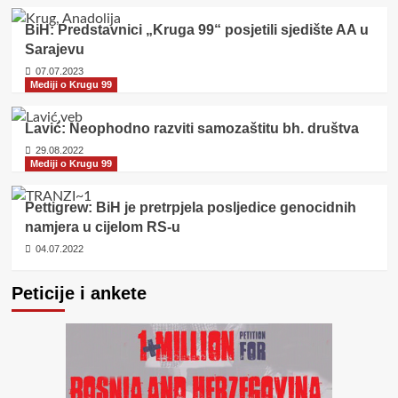
BiH: Predstavnici „Kruga 99“ posjetili sjedište AA u
Sarajevu
07.07.2023
Mediji o Krugu 99
Lavić: Neophodno razviti samozaštitu bh. društva
29.08.2022
Mediji o Krugu 99
Pettigrew: BiH je pretrpjela posljedice genocidnih
namjera u cijelom RS-u
04.07.2022
Peticije i ankete