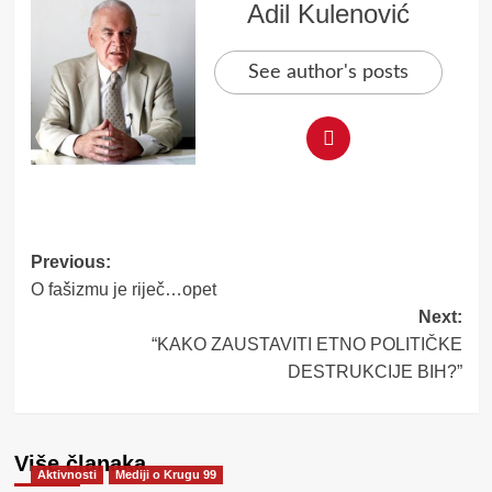
Adil Kulenović
See author's posts
Post
Previous:
O fašizmu je riječ…opet
navigation
Next:
“KAKO ZAUSTAVITI ETNO POLITIČKE
DESTRUKCIJE BIH?”
Više članaka
Aktivnosti
Mediji o Krugu 99