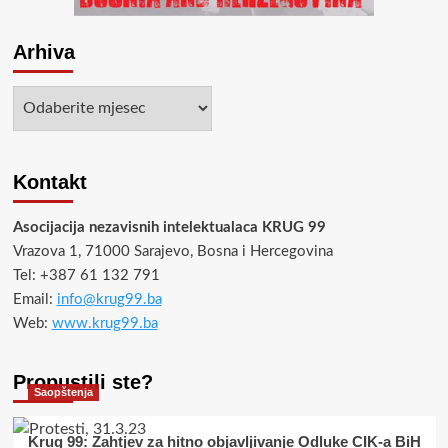
Arhiva
Arhiva
Kontakt
Asocijacija nezavisnih intelektualaca KRUG 99
Vrazova 1, 71000 Sarajevo, Bosna i Hercegovina
Tel: +387 61 132 791
Email:
info@krug99.ba
Web:
www.krug99.ba
Propustili ste?
Saopštenja
Krug 99: Zahtjev za hitno objavljivanje Odluke CIK-a BiH