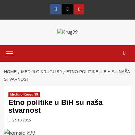
Skip
to
Facebook
Twitter
YouTube
content
Primary
Menu
HOME
MEDIJI O KRUGU 99
ETNO POLITIKE U BIH SU NAŠA
STVARNOST
Mediji o Krugu 99
Etno politike u BiH su naša
stvarnost
26.10.2015