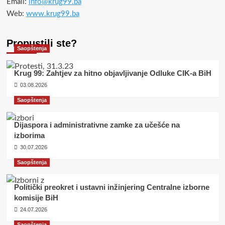
Email:
info@krug99.ba
Web:
www.krug99.ba
Propustili ste?
Saopštenja
Krug 99: Zahtjev za hitno objavljivanje Odluke CIK-a BiH
03.08.2026
Saopštenja
Dijaspora i administrativne zamke za učešće na
izborima
30.07.2026
Saopštenja
Politički preokret i ustavni inžinjering Centralne izborne
komisije BiH
24.07.2026
Saopštenja