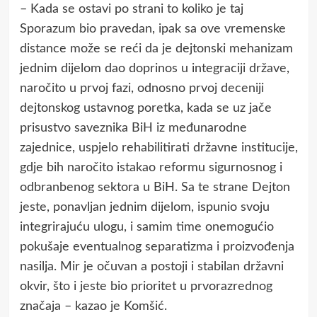
– Kada se ostavi po strani to koliko je taj
Sporazum bio pravedan, ipak sa ove vremenske
distance može se reći da je dejtonski mehanizam
jednim dijelom dao doprinos u integraciji države,
naročito u prvoj fazi, odnosno prvoj deceniji
dejtonskog ustavnog poretka, kada se uz jače
prisustvo saveznika BiH iz međunarodne
zajednice, uspjelo rehabilitirati državne institucije,
gdje bih naročito istakao reformu sigurnosnog i
odbranbenog sektora u BiH. Sa te strane Dejton
jeste, ponavljan jednim dijelom, ispunio svoju
integrirajuću ulogu, i samim time onemogućio
pokušaje eventualnog separatizma i proizvođenja
nasilja. Mir je očuvan a postoji i stabilan državni
okvir, što i jeste bio prioritet u prvorazrednog
značaja – kazao je Komšić.