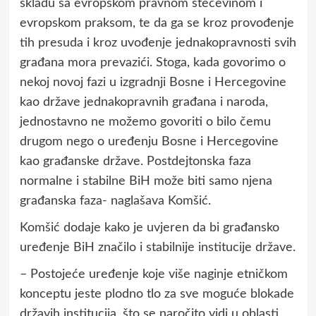
skladu sa evropskom pravnom stečevinom i
evropskom praksom, te da ga se kroz provođenje
tih presuda i kroz uvođenje jednakopravnosti svih
građana mora prevazići. Stoga, kada govorimo o
nekoj novoj fazi u izgradnji Bosne i Hercegovine
kao države jednakopravnih građana i naroda,
jednostavno ne možemo govoriti o bilo čemu
drugom nego o uređenju Bosne i Hercegovine
kao građanske države. Postdejtonska faza
normalne i stabilne BiH može biti samo njena
građanska faza- naglašava Komšić.
Komšić dodaje kako je uvjeren da bi građansko
uređenje BiH značilo i stabilnije institucije države.
– Postojeće uređenje koje više naginje etničkom
konceptu jeste plodno tlo za sve moguće blokade
državih institucija, što se naročito vidi u oblasti