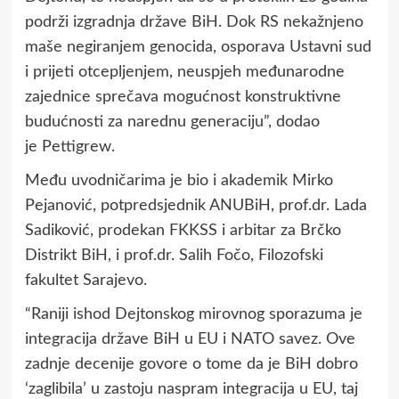
podrži izgradnja države BiH. Dok RS nekažnjeno
maše negiranjem genocida, osporava Ustavni sud
i prijeti otcepljenjem, neuspjeh međunarodne
zajednice sprečava mogućnost konstruktivne
budućnosti za narednu generaciju”, dodao
je Pettigrew.
Među uvodničarima je bio i akademik Mirko
Pejanović, potpredsjednik ANUBiH, prof.dr. Lada
Sadiković, prodekan FKKSS i arbitar za Brčko
Distrikt BiH, i prof.dr. Salih Fočo, Filozofski
fakultet Sarajevo.
“Raniji ishod Dejtonskog mirovnog sporazuma je
integracija države BiH u EU i NATO savez. Ove
zadnje decenije govore o tome da je BiH dobro
‘zaglibila’ u zastoju naspram integracija u EU, taj