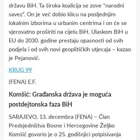
državu BiH. Ta široka koalicija se zove “narodni
savez”. On je već dobio klicu na posljednjim
lokalnim izborima u urbanim centrima i on će se
vjerovatno proširiti na cijelu BiH. Ulaskom BiH u
EU do 2030. godine prestaju opasnosti od svih
podjela i od svih novi geoplitičkih utjecaja – kazao
je Pejanović.
KRUG 99
(FENA) E.F.
Komšić: Građanska država je moguća
postdejtonska faza BiH
SARAJEVO, 13. decembra (FENA) – Član
Predsjedništva Bosne i Hercegovine Željko
Komšić govorio je o 25. godišnjici potpisivanja