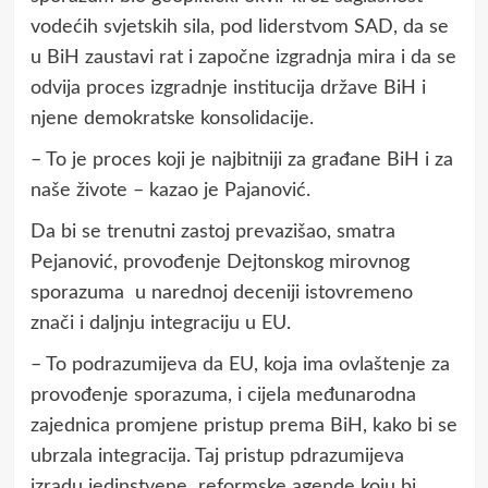
vodećih svjetskih sila, pod liderstvom SAD, da se
u BiH zaustavi rat i započne izgradnja mira i da se
odvija proces izgradnje institucija države BiH i
njene demokratske konsolidacije.
– To je proces koji je najbitniji za građane BiH i za
naše živote – kazao je Pajanović.
Da bi se trenutni zastoj prevazišao, smatra
Pejanović, provođenje Dejtonskog mirovnog
sporazuma u narednoj deceniji istovremeno
znači i daljnju integraciju u EU.
– To podrazumijeva da EU, koja ima ovlaštenje za
provođenje sporazuma, i cijela međunarodna
zajednica promjene pristup prema BiH, kako bi se
ubrzala integracija. Taj pristup pdrazumijeva
izradu jedinstvene reformske agende koju bi