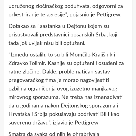
udruženog zločinačkog poduhvata, odgovorni za
orkestriranje te agresije”, pojasnio je Pettigrew.
Dotakao se i sastanka u Dejtonu kojem su
prisustvovali predstavnici bosanskih Srba, koji
tada još uvijek nisu bili optuženi.
“Između ostalih, to su bili Momčilo Krajišnik i
Zdravko Tolimir. Kasnije su optuženi i osuđeni za
ratne zločine. Dakle, problematičan sastav
pregovaračkog tima je morao nagovijestiti
ozbiljna ograničenja ovog izuzetno manjkavog
mirovnog sporazuma. Ne treba nas iznenađivati
da u godinama nakon Dejtonskog sporazuma i
Hrvatska i Srbija pokušavaju podrivati BiH kao
suverenu državu”, izjavio je Pettigrew.
Smatra da svaka od njih je ohrabrivala