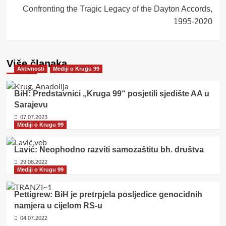
Confronting the Tragic Legacy of the Dayton Accords,
1995-2020
Više članaka
Aktivnosti
Mediji o Krugu 99
BiH: Predstavnici „Kruga 99“ posjetili sjedište AA u
Sarajevu
07.07.2023
Mediji o Krugu 99
Lavić: Neophodno razviti samozaštitu bh. društva
29.08.2022
Mediji o Krugu 99
Pettigrew: BiH je pretrpjela posljedice genocidnih
namjera u cijelom RS-u
04.07.2022