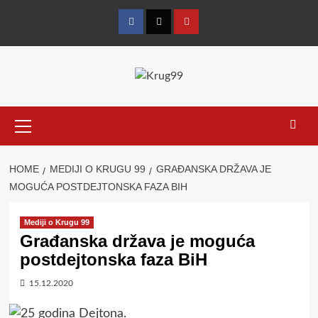
Skip
to
Facebook
Twitter
YouTube
content
Primary
Menu
HOME
MEDIJI O KRUGU 99
GRAĐANSKA DRŽAVA JE
MOGUĆA POSTDEJTONSKA FAZA BIH
Mediji o Krugu 99
Građanska država je moguća
postdejtonska faza BiH
15.12.2020