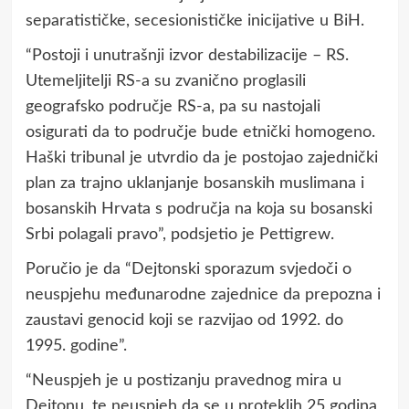
separatističke, secesionističke inicijative u BiH.
“Postoji i unutrašnji izvor destabilizacije – RS.
Utemeljitelji RS-a su zvanično proglasili
geografsko područje RS-a, pa su nastojali
osigurati da to područje bude etnički homogeno.
Haški tribunal je utvrdio da je postojao zajednički
plan za trajno uklanjanje bosanskih muslimana i
bosanskih Hrvata s područja na koja su bosanski
Srbi polagali pravo”, podsjetio je Pettigrew.
Poručio je da “Dejtonski sporazum svjedoči o
neuspjehu međunarodne zajednice da prepozna i
zaustavi genocid koji se razvijao od 1992. do
1995. godine”.
“Neuspjeh je u postizanju pravednog mira u
Dejtonu, te neuspjeh da se u proteklih 25 godina