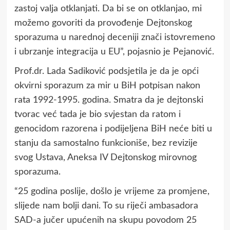
zastoj valja otklanjati. Da bi se on otklanjao, mi
možemo govoriti da provođenje Dejtonskog
sporazuma u narednoj deceniji znači istovremeno
i ubrzanje integracija u EU”, pojasnio je Pejanović.
Prof.dr. Lada Sadiković podsjetila je da je opći
okvirni sporazum za mir u BiH potpisan nakon
rata 1992-1995. godina. Smatra da je dejtonski
tvorac već tada je bio svjestan da ratom i
genocidom razorena i podijeljena BiH neće biti u
stanju da samostalno funkcioniše, bez revizije
svog Ustava, Aneksa IV Dejtonskog mirovnog
sporazuma.
“25 godina poslije, došlo je vrijeme za promjene,
slijede nam bolji dani. To su riječi ambasadora
SAD-a jučer upućenih na skupu povodom 25