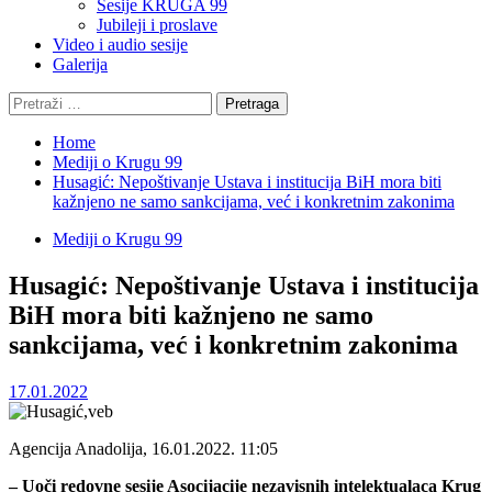
Sesije KRUGA 99
Jubileji i proslave
Video i audio sesije
Galerija
Pretraga:
Home
Mediji o Krugu 99
Husagić: Nepoštivanje Ustava i institucija BiH mora biti
kažnjeno ne samo sankcijama, već i konkretnim zakonima
Mediji o Krugu 99
Husagić: Nepoštivanje Ustava i institucija
BiH mora biti kažnjeno ne samo
sankcijama, već i konkretnim zakonima
17.01.2022
Agencija Anadolija, 16.01.2022. 11:05
– Uoči redovne sesije Asocijacije nezavisnih intelektualaca Krug