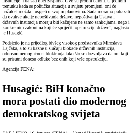
institucije’ i da sad opet zaspimo. Ovo su probni baloni. U jednom
trenutku kada se politička situacija u svijetu promijeni, oni će
nažalost možda i uspjeti u svojim planovima. Sada moramo pokazati
da ovakve akcije nepoštivanja države, nepoštivanja Ustava i
državnih institucija moraju biti kažnjene ne samo sankcijama, nego i
konkretnim zakonima koji će spriječiti opstrukciju države”, naglasio
je Husagić.
Podsjetio je na prijedlog bivšeg visokog predstavnika Miroslava
Lajčaka, a to su kazne u slučaju blokade državnih institucija,
odnosno nemogućnost blokiranja tako što se dozvoljava da oni koji
su prisutni donesu odluke bez onih koji vrše opstrukciju.
Agencija FENA:
Husagić: BiH konačno
mora postati dio modernog
demokratskog svijeta