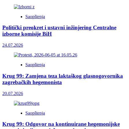
Saopštenja
Politički preokret i ustavni inžinjering Centralne
izborne komisije BiH
24.07.2026
Saopštenja
Krug 99: Zamjena teza laktaškog glasnogovornika
zagrebačkih hegemonista
20.07.2026
Saopštenja
Krug 99: Odgovor na kontinuirane hegemonijske