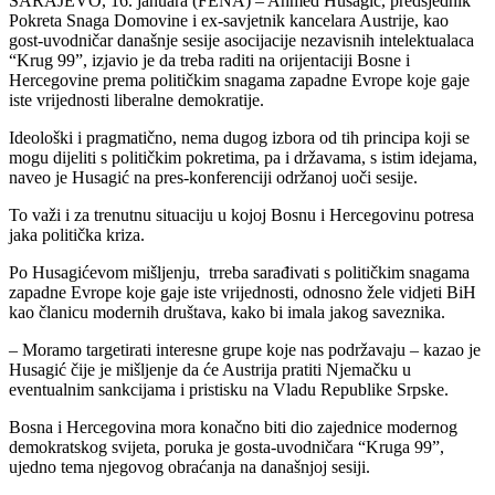
SARAJEVO, 16. januara (FENA) – Ahmed Husagić, predsjednik
Pokreta Snaga Domovine i ex-savjetnik kancelara Austrije, kao
gost-uvodničar današnje sesije asocijacije nezavisnih intelektualaca
“Krug 99”, izjavio je da treba raditi na orijentaciji Bosne i
Hercegovine prema političkim snagama zapadne Evrope koje gaje
iste vrijednosti liberalne demokratije.
Ideološki i pragmatično, nema dugog izbora od tih principa koji se
mogu dijeliti s političkim pokretima, pa i državama, s istim idejama,
naveo je Husagić na pres-konferenciji održanoj uoči sesije.
To važi i za trenutnu situaciju u kojoj Bosnu i Hercegovinu potresa
jaka politička kriza.
Po Husagićevom mišljenju, trreba sarađivati s političkim snagama
zapadne Evrope koje gaje iste vrijednosti, odnosno žele vidjeti BiH
kao članicu modernih društava, kako bi imala jakog saveznika.
– Moramo targetirati interesne grupe koje nas podržavaju – kazao je
Husagić čije je mišljenje da će Austrija pratiti Njemačku u
eventualnim sankcijama i pristisku na Vladu Republike Srpske.
Bosna i Hercegovina mora konačno biti dio zajednice modernog
demokratskog svijeta, poruka je gosta-uvodničara “Kruga 99”,
ujedno tema njegovog obraćanja na današnjoj sesiji.