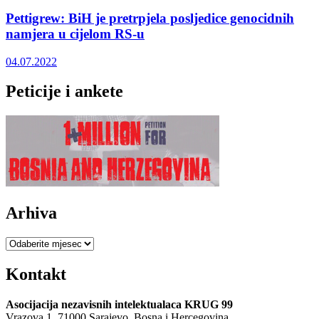
Pettigrew: BiH je pretrpjela posljedice genocidnih
namjera u cijelom RS-u
04.07.2022
Peticije i ankete
Arhiva
Arhiva
Kontakt
Asocijacija nezavisnih intelektualaca KRUG 99
Vrazova 1, 71000 Sarajevo, Bosna i Hercegovina