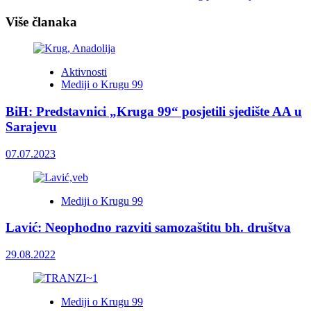
Više članaka
Aktivnosti
Mediji o Krugu 99
BiH: Predstavnici „Kruga 99“ posjetili sjedište AA u
Sarajevu
07.07.2023
Mediji o Krugu 99
Lavić: Neophodno razviti samozaštitu bh. društva
29.08.2022
Mediji o Krugu 99