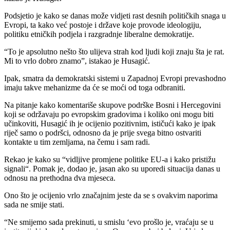
Podsjetio je kako se danas može vidjeti rast desnih političkih snaga u
Evropi, ta kako već postoje i države koje provode ideologiju,
politiku etničkih podjela i razgradnje liberalne demokratije.
“To je apsolutno nešto što ulijeva strah kod ljudi koji znaju šta je rat.
Mi to vrlo dobro znamo”, istakao je Husagić.
Ipak, smatra da demokratski sistemi u Zapadnoj Evropi prevashodno
imaju takve mehanizme da će se moći od toga odbraniti.
Na pitanje kako komentariše skupove podrške Bosni i Hercegovini
koji se održavaju po evropskim gradovima i koliko oni mogu biti
učinkoviti, Husagić ih je ocijenio pozitivnim, ističući kako je ipak
riječ samo o podršci, odnosno da je prije svega bitno ostvariti
kontakte u tim zemljama, na čemu i sam radi.
Rekao je kako su “vidljive promjene politike EU-a i kako pristižu
signali“. Pomak je, dodao je, jasan ako su uporedi situacija danas u
odnosu na prethodna dva mjeseca.
Ono što je ocijenio vrlo značajnim jeste da se s ovakvim naporima
sada ne smije stati.
“Ne smijemo sada prekinuti, u smislu ‘evo prošlo je, vraćaju se u