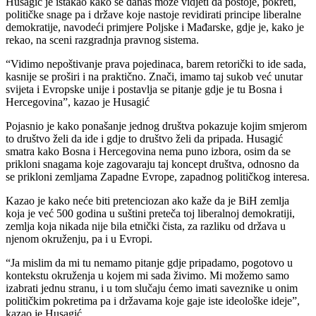
Husagić je istakao kako se danas može vidjeti da postoje, pokreti,
političke snage pa i države koje nastoje revidirati principe liberalne
demokratije, navodeći primjere Poljske i Mađarske, gdje je, kako je
rekao, na sceni razgradnja pravnog sistema.
“Vidimo nepoštivanje prava pojedinaca, barem retorički to ide sada,
kasnije se proširi i na praktično. Znači, imamo taj sukob već unutar
svijeta i Evropske unije i postavlja se pitanje gdje je tu Bosna i
Hercegovina”, kazao je Husagić
Pojasnio je kako ponašanje jednog društva pokazuje kojim smjerom
to društvo želi da ide i gdje to društvo želi da pripada. Husagić
smatra kako Bosna i Hercegovina nema puno izbora, osim da se
prikloni snagama koje zagovaraju taj koncept društva, odnosno da
se prikloni zemljama Zapadne Evrope, zapadnog političkog interesa.
Kazao je kako neće biti pretenciozan ako kaže da je BiH zemlja
koja je već 500 godina u suštini preteča toj liberalnoj demokratiji,
zemlja koja nikada nije bila etnički čista, za razliku od država u
njenom okruženju, pa i u Evropi.
“Ja mislim da mi tu nemamo pitanje gdje pripadamo, pogotovo u
kontekstu okruženja u kojem mi sada živimo. Mi možemo samo
izabrati jednu stranu, i u tom slučaju ćemo imati saveznike u onim
političkim pokretima pa i državama koje gaje iste ideološke ideje”,
kazao je Husagić.