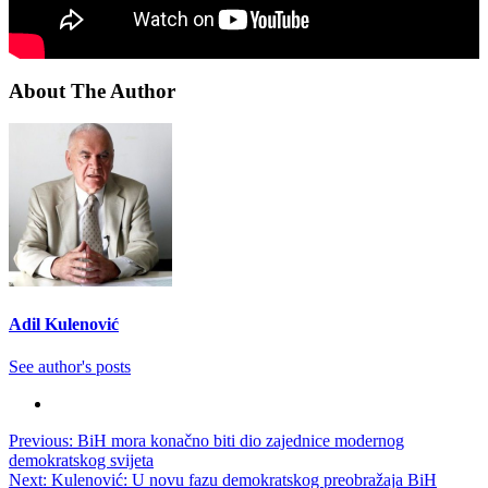
About The Author
Adil Kulenović
See author's posts
Post
Previous:
BiH mora konačno biti dio zajednice modernog
demokratskog svijeta
navigation
Next:
Kulenović: U novu fazu demokratskog preobražaja BiH