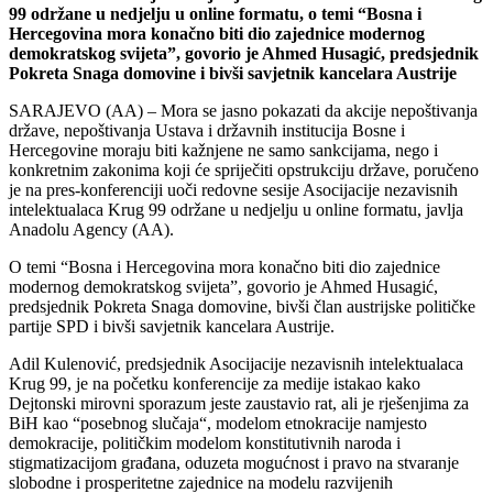
99 održane u nedjelju u online formatu, o temi “Bosna i
Hercegovina mora konačno biti dio zajednice modernog
demokratskog svijeta”, govorio je Ahmed Husagić, predsjednik
Pokreta Snaga domovine i bivši savjetnik kancelara Austrije
SARAJEVO (AA) – Mora se jasno pokazati da akcije nepoštivanja
države, nepoštivanja Ustava i državnih institucija Bosne i
Hercegovine moraju biti kažnjene ne samo sankcijama, nego i
konkretnim zakonima koji će spriječiti opstrukciju države, poručeno
je na pres-konferenciji uoči redovne sesije Asocijacije nezavisnih
intelektualaca Krug 99 održane u nedjelju u online formatu, javlja
Anadolu Agency (AA).
O temi “Bosna i Hercegovina mora konačno biti dio zajednice
modernog demokratskog svijeta”, govorio je Ahmed Husagić,
predsjednik Pokreta Snaga domovine, bivši član austrijske političke
partije SPD i bivši savjetnik kancelara Austrije.
Adil Kulenović, predsjednik Asocijacije nezavisnih intelektualaca
Krug 99, je na početku konferencije za medije istakao kako
Dejtonski mirovni sporazum jeste zaustavio rat, ali je rješenjima za
BiH kao “posebnog slučaja“, modelom etnokracije namjesto
demokracije, političkim modelom konstitutivnih naroda i
stigmatizacijom građana, oduzeta mogućnost i pravo na stvaranje
slobodne i prosperitetne zajednice na modelu razvijenih