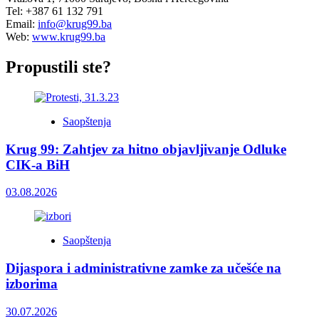
Tel: +387 61 132 791
Email:
info@krug99.ba
Web:
www.krug99.ba
Propustili ste?
Saopštenja
Krug 99: Zahtjev za hitno objavljivanje Odluke
CIK-a BiH
03.08.2026
Saopštenja
Dijaspora i administrativne zamke za učešće na
izborima
30.07.2026