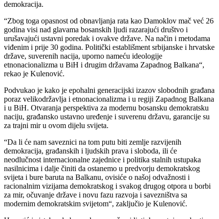
demokracija.
“Zbog toga opasnost od obnavljanja rata kao Damoklov mač već 26
godina visi nad glavama bosanskih ljudi razarajući društvo i
urušavajući ustavni poredak i ovakve države. Na način i metodama
viđenim i prije 30 godina. Politički establišment srbijanske i hrvatske
države, suverenih nacija, uporno nameću ideologije
etnonacionalizma u BiH i drugim državama Zapadnog Balkana“,
rekao je Kulenović.
Podvukao je kako je epohalni generacijski izazov slobodnih građana
poraz velikodržavlja i etnonacionalizma i u regiji Zapadnog Balkana
i u BiH. Otvaranja perspektiva za modernu bosansku demokratsku
naciju, građansko ustavno uređenje i suverenu državu, garancije su
za trajni mir u ovom dijelu svijeta.
“Da li će nam saveznici na tom putu biti zemlje razvijenih
demokracija, građanskih i ljudskih prava i sloboda, ili će
neodlučnost internacionalne zajednice i politika stalnih ustupaka
nasilnicima i dalje činiti da ostanemo u predvorju demokratskog
svijeta i bure baruta na Balkanu, ovisiće o našoj odvažnosti i
racionalnim vizijama demokratskog i svakog drugog otpora u borbi
za mir, očuvanje države i novu fazu razvoja i savezništva sa
modernim demokratskim svijetom“, zaključio je Kulenović.