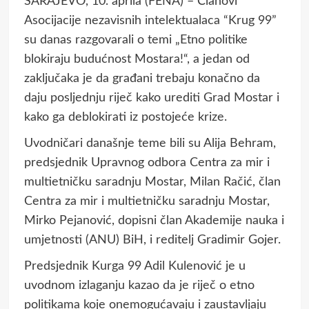
SARAJEVO, 10. aprila (FENA) – Članovi
Asocijacije nezavisnih intelektualaca “Krug 99”
su danas razgovarali o temi „Etno politike
blokiraju budućnost Mostara!“, a jedan od
zaključaka je da građani trebaju konačno da
daju posljednju riječ kako urediti Grad Mostar i
kako ga deblokirati iz postojeće krize.
Uvodničari današnje teme bili su Alija Behram,
predsjednik Upravnog odbora Centra za mir i
multietničku saradnju Mostar, Milan Račić, član
Centra za mir i multietničku saradnju Mostar,
Mirko Pejanović, dopisni član Akademije nauka i
umjetnosti (ANU) BiH, i reditelj Gradimir Gojer.
Predsjednik Kurga 99 Adil Kulenović je u
uvodnom izlaganju kazao da je riječ o etno
politikama koje onemogućavaju i zaustavljaju