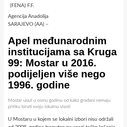
(FENA) F.F.
Agencija Anadolija
SARAJEVO (AA) –
Apel međunarodnim
institucijama sa Kruga
99: Mostar u 2016.
podijeljen više nego
1996. godine
Mostar ulazi u osmu godinu od kako građani nemaju
priliku birati svoju lokalnu vlasti
U Mostaru u kojem se lokalni izbori nisu održali