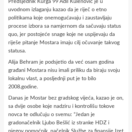
Predsjednik Kurga 99 Adil Kulenović je u
uvodnom izlaganju kazao da je riječ o etno
politikama koje onemogućavaju i zaustavljaju
procese izbora sa namjernom da sačuvaju status
quo, jer postojeće snage koje ne uspijevaju da
riješe pitanje Mostara imaju cilj očuvanje takvog
statusa.
Alija Behram je podsjetio da već osam godina
građani Mostara nisu imali priliku da biraju svoju
lokalnu vlast, a posljednji put je to bilo
2008.godine.
Danas je Mostar bez gradskog vijeća, kazao je on,
sa dvije osobe koje nadziru i kontrolišu tokove
novca te odlučuju o svemu: “Jedan je
gradonačelnik Ljubo Bešlić iz stranke HDZ i
njegov pomoćnik, načelnik Službe za finansije Izet