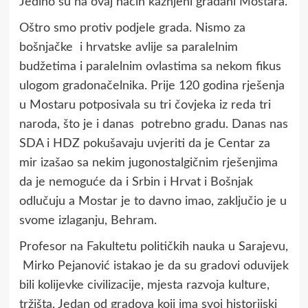
Jedino su na ovaj način kažnjeni građani Mostara.
Oštro smo protiv podjele grada. Nismo za
bošnjačke i hrvatske avlije sa paralelnim
budžetima i paralelnim ovlastima sa nekom fikus
ulogom gradonačelnika. Prije 120 godina rješenja
u Mostaru potposivala su tri čovjeka iz reda tri
naroda, što je i danas potrebno gradu. Danas nas
SDA i HDZ pokušavaju uvjeriti da je Centar za
mir izašao sa nekim jugonostalgičnim rješenjima
da je nemoguće da i Srbin i Hrvat i Bošnjak
odlučuju a Mostar je to davno imao, zaključio je u
svome izlaganju, Behram.
Profesor na Fakultetu političkih nauka u Sarajevu,
Mirko Pejanović istakao je da su gradovi oduvijek
bili kolijevke civilizacije, mjesta razvoja kulture,
tržišta. Jedan od gradova koji ima svoj historijski