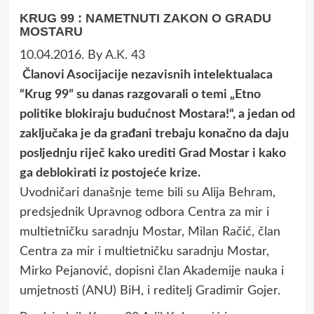
KRUG 99 : NAMETNUTI ZAKON O GRADU
MOSTARU
10.04.2016.
By
A.K.
43
Članovi Asocijacije nezavisnih intelektualaca
“Krug 99” su danas razgovarali o temi „Etno
politike blokiraju budućnost Mostara!“, a jedan od
zaključaka je da građani trebaju konačno da daju
posljednju riječ kako urediti Grad Mostar i kako
ga deblokirati iz postojeće krize.
Uvodničari današnje teme bili su Alija Behram,
predsjednik Upravnog odbora Centra za mir i
multietničku saradnju Mostar, Milan Račić, član
Centra za mir i multietničku saradnju Mostar,
Mirko Pejanović, dopisni član Akademije nauka i
umjetnosti (ANU) BiH, i reditelj Gradimir Gojer.