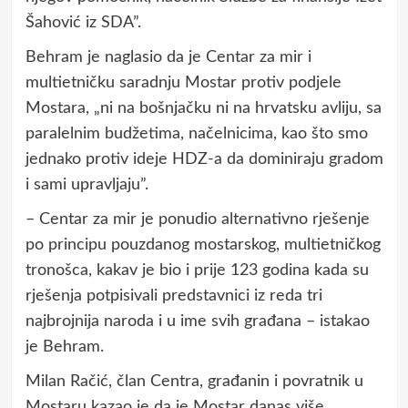
Šahović iz SDA”.
Behram je naglasio da je Centar za mir i
multietničku saradnju Mostar protiv podjele
Mostara, „ni na bošnjačku ni na hrvatsku avliju, sa
paralelnim budžetima, načelnicima, kao što smo
jednako protiv ideje HDZ-a da dominiraju gradom
i sami upravljaju”.
– Centar za mir je ponudio alternativno rješenje
po principu pouzdanog mostarskog, multietničkog
tronošca, kakav je bio i prije 123 godina kada su
rješenja potpisivali predstavnici iz reda tri
najbrojnija naroda i u ime svih građana – istakao
je Behram.
Milan Račić, član Centra, građanin i povratnik u
Mostaru kazao je da je Mostar danas više