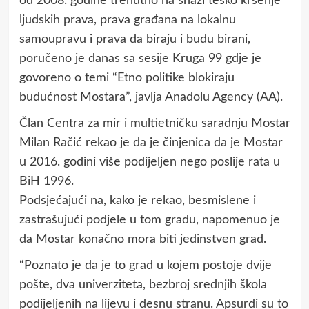
od 2008. godine trenutno na snazi teško kršenje
ljudskih prava, prava građana na lokalnu
samoupravu i prava da biraju i budu birani,
poručeno je danas sa sesije Kruga 99 gdje je
govoreno o temi “Etno politike blokiraju
budućnost Mostara”, javlja Anadolu Agency (AA).
Član Centra za mir i multietničku saradnju Mostar
Milan Račić rekao je da je činjenica da je Mostar
u 2016. godini više podijeljen nego poslije rata u
BiH 1996.
Podsjećajući na, kako je rekao, besmislene i
zastrašujući podjele u tom gradu, napomenuo je
da Mostar konačno mora biti jedinstven grad.
“Poznato je da je to grad u kojem postoje dvije
pošte, dva univerziteta, bezbroj srednjih škola
podijeljenih na lijevu i desnu stranu. Apsurdi su to