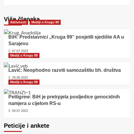
Više članaka
Aktivnosti
Mediji o Krugu 99
BiH: Predstavnici „Kruga 99“ posjetili sjedište AA u
Sarajevu
07.07.2023
Mediji o Krugu 99
Lavić: Neophodno razviti samozaštitu bh. društva
29.08.2022
Mediji o Krugu 99
Pettigrew: BiH je pretrpjela posljedice genocidnih
namjera u cijelom RS-u
04.07.2022
Peticije i ankete