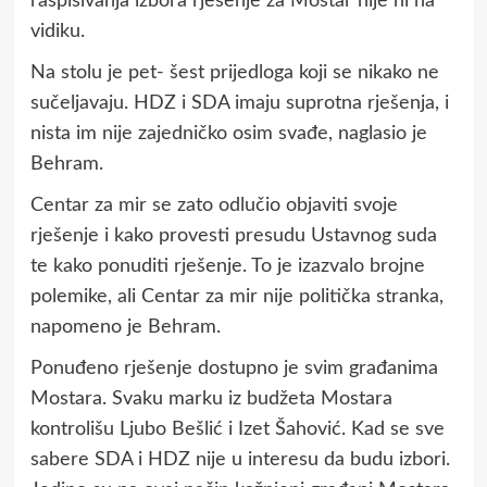
raspisivanja izbora rješenje za Mostar nije ni na
vidiku.
Na stolu je pet- šest prijedloga koji se nikako ne
sučeljavaju. HDZ i SDA imaju suprotna rješenja, i
nista im nije zajedničko osim svađe, naglasio je
Behram.
Centar za mir se zato odlučio objaviti svoje
rješenje i kako provesti presudu Ustavnog suda
te kako ponuditi rješenje. To je izazvalo brojne
polemike, ali Centar za mir nije politička stranka,
napomeno je Behram.
Ponuđeno rješenje dostupno je svim građanima
Mostara. Svaku marku iz budžeta Mostara
kontrolišu Ljubo Bešlić i Izet Šahović. Kad se sve
sabere SDA i HDZ nije u interesu da budu izbori.