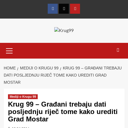
Skip
to
Facebook
Twitter
YouTube
content
Primary
Menu
HOME
MEDIJI O KRUGU 99
KRUG 99 – GRAĐANI TREBAJU
DATI POSLJEDNJU RIJEČ TOME KAKO UREDITI GRAD
MOSTAR
Mediji o Krugu 99
Krug 99 – Građani trebaju dati
posljednju riječ tome kako urediti
Grad Mostar