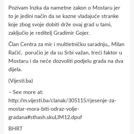
Pozivam Inzka da nametne zakon o Mostaru jer
to je jedini način da se kazne vladajuće stranke
koje zbog svoje dobiti drže ovaj grad u tami,
zaključio je reditelj Gradimir Gojer.
Član Centra za mir i multietničku saradnju,, Milan
Račić, poručio je da su Srbi važan, treći faktor u
Mostaru i da neće dozvoliti podjelu grada na dva
dijela.
(Vijesti.ba)
– See more at:
http://m.vijesti.ba/clanak/305115/rjesenje-za-
mostar-mora-biti-odraz-volje-
gradana#sthash.skuLIM12.dpuf
BHRT