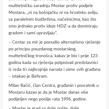
multietničku saradnju Mostar protiv podjele
Mostara, „ni na bošnjačku ni na hrvatsku avliju,
sa paralelnim budžetima, načelnicima, kao što
smo jednako protiv ideje HDZ-a da dominiraju
gradom i sami upravljaju”.
– Centar za mir je ponudio alternativno rješenje
po principu pouzdanog mostarskog,
multietničkog tronošca, kakav je bio i prije 123
godina kada su rješenja potpisivali predstavnici
iz reda tri najbrojnija naroda i uime svih građana
– istakao je Behram.
Milan Račić, član Centra, građanin i povratnik u
Mostaru kazao je da je Mostar danas više
podijeljen nego poslije rata 1996. godine.
– Mostar je grad sa dvije pošte, dvije