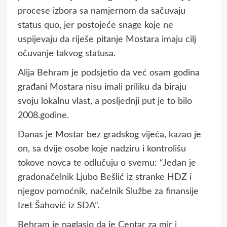
procese izbora sa namjernom da sačuvaju
status quo, jer postojeće snage koje ne
uspijevaju da riješe pitanje Mostara imaju cilj
očuvanje takvog statusa.
Alija Behram je podsjetio da već osam godina
građani Mostara nisu imali priliku da biraju
svoju lokalnu vlast, a posljednji put je to bilo
2008.godine.
Danas je Mostar bez gradskog vijeća, kazao je
on, sa dvije osobe koje nadziru i kontrolišu
tokove novca te odlučuju o svemu: “Jedan je
gradonačelnik Ljubo Bešlić iz stranke HDZ i
njegov pomoćnik, načelnik Službe za finansije
Izet Šahović iz SDA”.
Behram je naglasio da je Centar za mir i