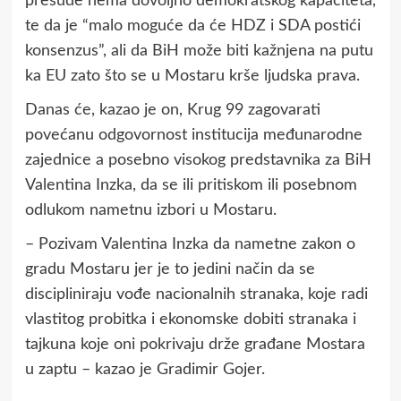
presude nema dovoljno demokratskog kapaciteta,
te da je “malo moguće da će HDZ i SDA postići
konsenzus”, ali da BiH može biti kažnjena na putu
ka EU zato što se u Mostaru krše ljudska prava.
Danas će, kazao je on, Krug 99 zagovarati
povećanu odgovornost institucija međunarodne
zajednice a posebno visokog predstavnika za BiH
Valentina Inzka, da se ili pritiskom ili posebnom
odlukom nametnu izbori u Mostaru.
– Pozivam Valentina Inzka da nametne zakon o
gradu Mostaru jer je to jedini način da se
discipliniraju vođe nacionalnih stranaka, koje radi
vlastitog probitka i ekonomske dobiti stranaka i
tajkuna koje oni pokrivaju drže građane Mostara
u zaptu – kazao je Gradimir Gojer.