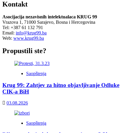
Kontakt
Asocijacija nezavisnih intelektualaca KRUG 99
Vrazova 1, 71000 Sarajevo, Bosna i Hercegovina
Tel: +387 61 132 791
Email:
info@krug99.ba
Web:
www.krug99.ba
Propustili ste?
Saopštenja
Krug 99: Zahtjev za hitno objavljivanje Odluke
CIK-a BiH
03.08.2026
Saopštenja