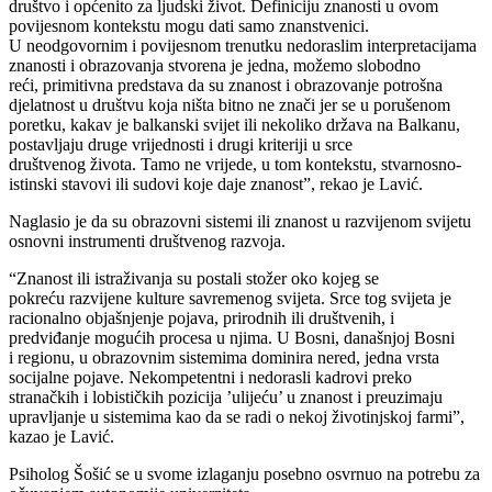
društvo i općenito za ljudski život. Definiciju znanosti u ovom
povijesnom kontekstu mogu dati samo znanstvenici.
U neodgovornim i povijesnom trenutku nedoraslim interpretacijama
znanosti i obrazovanja stvorena je jedna, možemo slobodno
reći, primitivna predstava da su znanost i obrazovanje potrošna
djelatnost u društvu koja ništa bitno ne znači jer se u porušenom
poretku, kakav je balkanski svijet ili nekoliko država na Balkanu,
postavljaju druge vrijednosti i drugi kriteriji u srce
društvenog života. Tamo ne vrijede, u tom kontekstu, stvarnosno-
istinski stavovi ili sudovi koje daje znanost”, rekao je Lavić.
Naglasio je da su obrazovni sistemi ili znanost u razvijenom svijetu
osnovni instrumenti društvenog razvoja.
“Znanost ili istraživanja su postali stožer oko kojeg se
pokreću razvijene kulture savremenog svijeta. Srce tog svijeta je
racionalno objašnjenje pojava, prirodnih ili društvenih, i
predviđanje mogućih procesa u njima. U Bosni, današnjoj Bosni
i regionu, u obrazovnim sistemima dominira nered, jedna vrsta
socijalne pojave. Nekompetentni i nedorasli kadrovi preko
stranačkih i lobističkih pozicija ’ulijeću’ u znanost i preuzimaju
upravljanje u sistemima kao da se radi o nekoj životinjskoj farmi”,
kazao je Lavić.
Psiholog Šošić se u svome izlaganju posebno osvrnuo na potrebu za