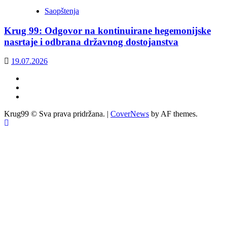
Saopštenja
Krug 99: Odgovor na kontinuirane hegemonijske
nasrtaje i odbrana državnog dostojanstva
19.07.2026
Facebook
Twitter
YouTube
Krug99 © Sva prava pridržana.
|
CoverNews
by AF themes.