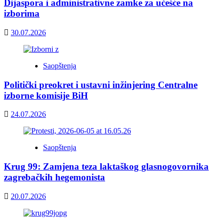
Dijaspora i administrativne zamke za učešće na
izborima
30.07.2026
Saopštenja
Politički preokret i ustavni inžinjering Centralne
izborne komisije BiH
24.07.2026
Saopštenja
Krug 99: Zamjena teza laktaškog glasnogovornika
zagrebačkih hegemonista
20.07.2026