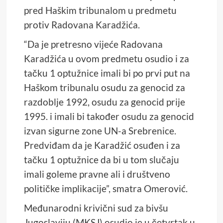
pred Haškim tribunalom u predmetu
protiv Radovana Karadžića.
“Da je pretresno vijeće Radovana
Karadžića u ovom predmetu osudio i za
tačku 1 optužnice imali bi po prvi put na
Haškom tribunalu osudu za genocid za
razdoblje 1992, osudu za genocid prije
1995. i imali bi također osudu za genocid
izvan sigurne zone UN-a Srebrenice.
Predviđam da je Karadžić osuđen i za
tačku 1 optužnice da bi u tom slučaju
imali goleme pravne ali i društveno
političke implikacije”, smatra Omerović.
Međunarodni krivični sud za bivšu
Jugoslaviju (MKSJ) osudio je u četvrtak u