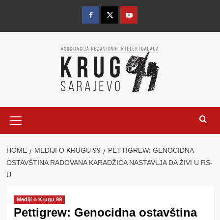
Skip
to
Facebook
Twitter
YouTube
content
Primary
Menu
HOME
MEDIJI O KRUGU 99
PETTIGREW: GENOCIDNA
OSTAVŠTINA RADOVANA KARADŽIĆA NASTAVLJA DA ŽIVI U RS-
U
Mediji o Krugu 99
Pettigrew: Genocidna ostavština