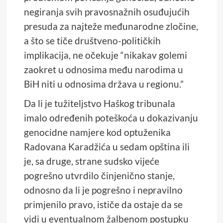
negiranja svih pravosnažnih osuđujućih
presuda za najteže međunarodne zločine,
a što se tiče društveno-političkih
implikacija, ne očekuje “nikakav golemi
zaokret u odnosima među narodima u
BiH niti u odnosima država u regionu.”
Da li je tužiteljstvo Haškog tribunala
imalo određenih poteškoća u dokazivanju
genocidne namjere kod optuženika
Radovana Karadžića u sedam opština ili
je, sa druge, strane sudsko vijeće
pogrešno utvrdilo činjenično stanje,
odnosno da li je pogrešno i nepravilno
primjenilo pravo, ističe da ostaje da se
vidi u eventualnom žalbenom postupku