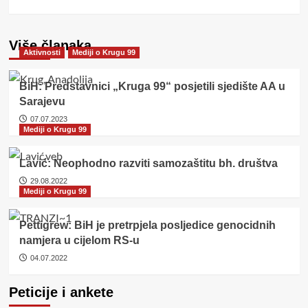
Više članaka
Aktivnosti
Mediji o Krugu 99
BiH: Predstavnici „Kruga 99“ posjetili sjedište AA u
Sarajevu
07.07.2023
Mediji o Krugu 99
Lavić: Neophodno razviti samozaštitu bh. društva
29.08.2022
Mediji o Krugu 99
Pettigrew: BiH je pretrpjela posljedice genocidnih
namjera u cijelom RS-u
04.07.2022
Peticije i ankete