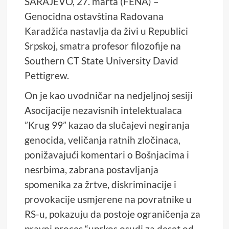
SARAJEVO, 27. marta (FENA) –
Genocidna ostavština Radovana
Karadžića nastavlja da živi u Republici
Srpskoj, smatra profesor filozofije na
Southern CT State University David
Pettigrew.
On je kao uvodničar na nedjeljnoj sesiji
Asocijacije nezavisnih intelektualaca
”Krug 99” kazao da slučajevi negiranja
genocida, veličanja ratnih zločinaca,
ponižavajući komentari o Bošnjacima i
nesrbima, zabrana postavljanja
spomenika za žrtve, diskriminacije i
provokacije usmjerene na povratnike u
RS-u, pokazuju da postoje ograničenja za
pravni proces “uprkos osudi za deset od