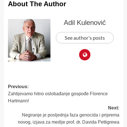
About The Author
Adil Kulenović
See author's posts
Post
Previous:
Zahtijevamo hitno oslobađanje gospođe Florence
navigation
Hartmann!
Next:
Negiranje je posljednja faza genocida i priprema
novog, izjava za medije prof. dr. Davida Pettigrewa