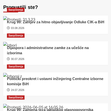
Propustili ste?
Saopštenja
Krug 99: Zahtjev za hitno objavljivanje Odluke CIK-a BiH
03.08.2026
Saopštenja
Dijaspora i administrativne zamke za učešće na
izborima
30.07.2026
Saopštenja
Politički preokret i ustavni inžinjering Centralne izborne
komisije BiH
24.07.2026
Saopštenja
Krug 99: Zamjena teza laktaškog glasnogovornika