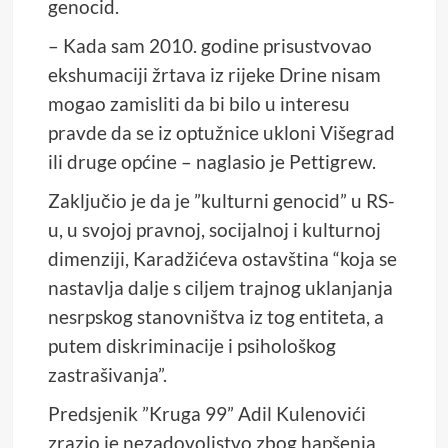
genocid.
– Kada sam 2010. godine prisustvovao
ekshumaciji žrtava iz rijeke Drine nisam
mogao zamisliti da bi bilo u interesu
pravde da se iz optužnice ukloni Višegrad
ili druge općine – naglasio je Pettigrew.
Zaključio je da je ”kulturni genocid” u RS-
u, u svojoj pravnoj, socijalnoj i kulturnoj
dimenziji, Karadžićeva ostavština “koja se
nastavlja dalje s ciljem trajnog uklanjanja
nesrpskog stanovništva iz tog entiteta, a
putem diskriminacije i psihološkog
zastrašivanja”.
Predsjenik ”Kruga 99” Adil Kulenovići
zrazio je nezadovoljstvo zbog hapšenja