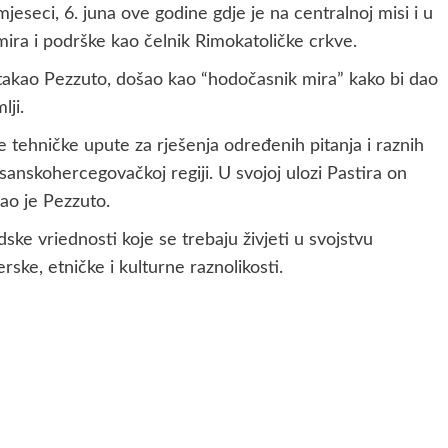
eseci, 6. juna ove godine gdje je na centralnoj misi i u
ira i podrške kao čelnik Rimokatoličke crkve.
istakao Pezzuto, došao kao “hodočasnik mira” kako bi dao
lji.
e tehničke upute za rješenja određenih pitanja i raznih
anskohercegovačkoj regiji. U svojoj ulozi Pastira on
kao je Pezzuto.
ske vriednosti koje se trebaju živjeti u svojstvu
rske, etničke i kulturne raznolikosti.