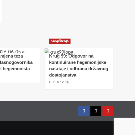
Saopštenja
amjena teza
Krug 99: Odgovor na
glasnogovornika
kontinuirane hegemonijske
h hegemonista
nasrtaje i odbrana državnog
dostojanstva
19.07.2026
Facebook
Twitter
YouTube