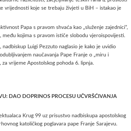
lturne različitosti, zacjeljivanje teških rana iz prošlosti
vrijednosti koje se trebaju živjeti u BiH – istakao je
ktivnost Papa s pravom shvaća kao „služenje zajednici”,
, među kojima s pravom ističe slobodu vjeroispovijesti.
 nadbiskup Luigi Pezzuto naglasio je kako je uvidio
rodubljivanjem naučavanja Pape Franje o „miru i
 za vrijeme Apostolskog pohoda 6. lipnja.
JEVU: DAO DOPRINOS PROCESU UČVRŠĆIVANJA
elektualaca Krug 99 uz prisustvo nadbiskupa apostolskog
vrhovnog katoličkog poglavara pape Franje Sarajevu.