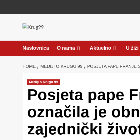
Skip
to
content
Naslovnica
O nama
Aktuelno
U žiži
HOME
MEDIJI O KRUGU 99
POSJETA PAPE FRANJE 
Mediji o Krugu 99
Posjeta pape F
označila je ob
zajednički živo