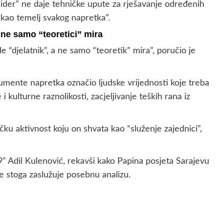
lider” ne daje tehničke upute za rješavanje određenih
r kao temelj svakog napretka”.
a ne samo “teoretici” mira
“djelatnik”, a ne samo “teoretik” mira”, poručio je
rumente napretka označio ljudske vrijednosti koje treba
 i kulturne raznolikosti, zacjeljivanje teških rana iz
čku aktivnost koju on shvata kao “služenje zajednici”,
” Adil Kulenović, rekavši kako Papina posjeta Sarajevu
te stoga zaslužuje posebnu analizu.