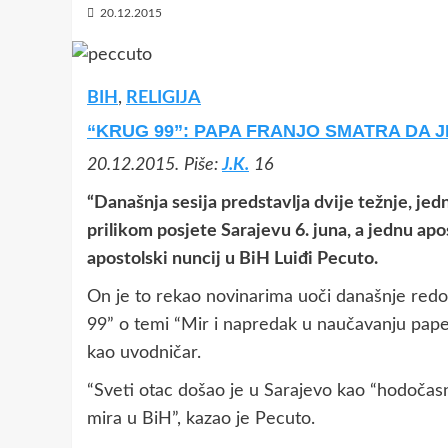
20.12.2015
BIH
,
RELIGIJA
“KRUG 99”: PAPA FRANJO SMATRA DA 
20.12.2015.
Piše:
J.K.
16
“Današnja sesija predstavlja dvije težnje, j
prilikom posjete Sarajevu 6. juna, a jednu apo
apostolski nuncij u BiH Luiđi Pecuto.
On je to rekao novinarima uoči današnje redov
99” o temi “Mir i napredak u naučavanju pape 
kao uvodničar.
“Sveti otac došao je u Sarajevo kao “hodočasni
mira u BiH”, kazao je Pecuto.