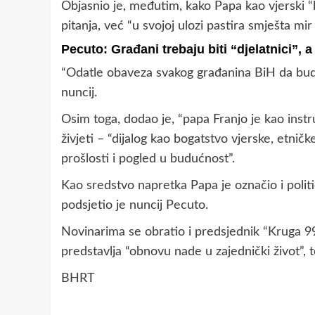
Objasnio je, međutim, kako Papa kao vjerski “
pitanja, već “u svojoj ulozi pastira smješta mi
Pecuto: Građani trebaju biti “djelatnici”, 
“Odatle obaveza svakog građanina BiH da bude 
nuncij.
Osim toga, dodao je, “papa Franjo je kao inst
živjeti – “dijalog kao bogatstvo vjerske, etničke
prošlosti i pogled u budućnost”.
Kao sredstvo napretka Papa je označio i politi
podsjetio je nuncij Pecuto.
Novinarima se obratio i predsjednik “Kruga 99
predstavlja “obnovu nade u zajednički život”, 
BHRT