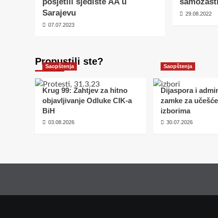
posjetili sjedište AA u
samozašti
Sarajevu
29.08.2022
07.07.2023
Propustili ste?
Saopštenja
Saopštenja
Krug 99: Zahtjev za hitno
Dijaspora i admin
objavljivanje Odluke CIK-a
zamke za učešće
BiH
izborima
03.08.2026
30.07.2026