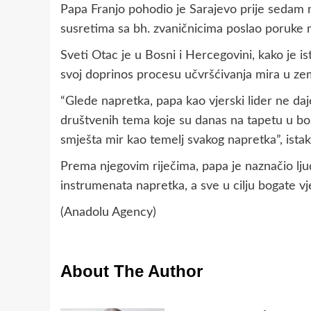
Papa Franjo pohodio je Sarajevo prije sedam mj
susretima sa bh. zvaničnicima poslao poruke m
Sveti Otac je u Bosni i Hercegovini, kako je 
svoj doprinos procesu učvršćivanja mira u zem
“Glede napretka, papa kao vjerski lider ne daj
društvenih tema koje su danas na tapetu u bos
smješta mir kao temelj svakog napretka”, ista
Prema njegovim riječima, papa je naznačio ljud
instrumenata napretka, a sve u cilju bogate vje
(Anadolu Agency)
About The Author