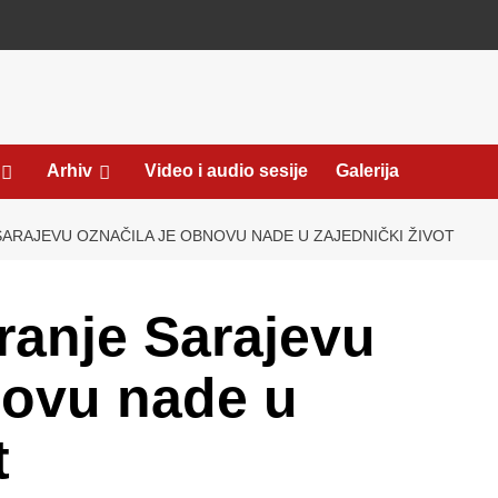
Arhiv
Video i audio sesije
Galerija
SARAJEVU OZNAČILA JE OBNOVU NADE U ZAJEDNIČKI ŽIVOT
ranje Sarajevu
novu nade u
t