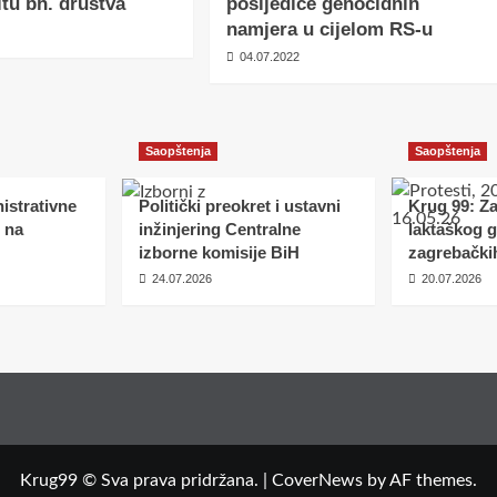
tu bh. društva
posljedice genocidnih
namjera u cijelom RS-u
04.07.2022
Saopštenja
Saopštenja
istrativne
Politički preokret i ustavni
Krug 99: Z
 na
inžinjering Centralne
laktaškog 
izborne komisije BiH
zagrebački
24.07.2026
20.07.2026
Krug99 © Sva prava pridržana.
|
CoverNews
by AF themes.