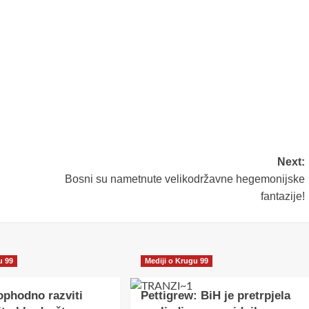
Next:
Bosni su nametnute velikodržavne hegemonijske
fantazije!
u 99
Mediji o Krugu 99
ophodno razviti
Pettigrew: BiH je pretrpjela