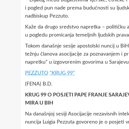
– Dijalog među bogatstvima vjerske, etničke i ku
i pogled pun nade prema budućnosti su ljudske 
nadbiskup Pezzuto.
Kaže da drugo sredstvo napretka – političku a
u pogledu promicanja temeljnih ljudskih prava
Tokom današnje sesije apostolski nuncij u BiH,
težnju članova asocijacije za poznavanjem i p
napretku” u izgovorenim govorima u Sarajevu,
PEZZUTO
”KRUG 99”
(FENA) B.D.
KRUG 99 O POSJETI PAPE FRANJE SARA
MIRA U BIH
Na današnjoj sesiji Asocijacije nezavisnih int
nuncija Luigia Pezzuta govoreno je o posjeti 