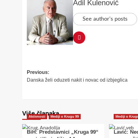
Adil Kulenović
See author's posts
Post
Previous:
Danska želi oduzeti nakit i novac od izbjeglica
navigation
Više članaka
Aktivnosti
Mediji o Krugu 99
Mediji o Krug
BiH: Predstavnici „Kruga 99“
Lavić: Ne