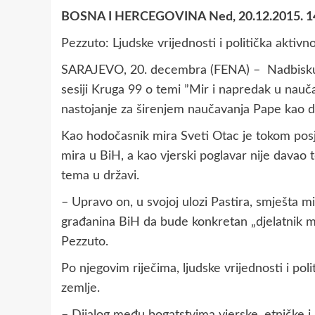
BOSNA I HERCEGOVINA Ned, 20.12.2015. 1
Pezzuto: Ljudske vrijednosti i politička aktiv
SARAJEVO, 20. decembra (FENA) – Nadbiskup L
sesiji Kruga 99 o temi ”Mir i napredak u nauča
nastojanje za širenjem naučavanja Pape kao d
Kao hodočasnik mira Sveti Otac je tokom posj
mira u BiH, a kao vjerski poglavar nije davao 
tema u državi.
– Upravo on, u svojoj ulozi Pastira, smješta 
građanina BiH da bude konkretan „djelatnik m
Pezzuto.
Po njegovim riječima, ljudske vrijednosti i po
zemlje.