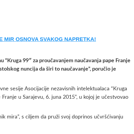
JE MIR OSNOVA SVAKOG NAPRETKA!
ednu “Kruga 99″ za proučavanjem naučavanja pape Franje
stolskog nuncija da širi to naučavanje”, poručio je
ne sesije Asocijacije nezavisnih intelektualaca “Kruga
Franje u Sarajevu, 6. juna 2015”, u kojoj je učestvovao
k mira”, s ciljem da pruži svoj doprinos učvršćivanju