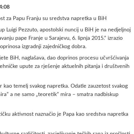
4:08
nost za Papu Franju su sredstva napretka u BiH
uigi Pezzuto, apostolski nuncij u BiH je na nedjeljnoj
vanju pape Franje u Sarajevu, 6. lipnja 2015.” izrazio
oprinosa izgradnji zajedničkog dobra.
ete BiH, naglašava, dao doprinos procesu učvršćivanja
tehničke upute za rješenje aktuelnih pitanja i društvenih
mir kao temelj svakog napretka. Odatle zauzetost svakog
ira” a ne samo „teoretik” mira – smatra nadbiskup
litičku aktivnost naznačio je Papa kao sredstva napretka