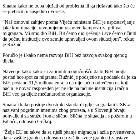
Smatra kako ne treba bježati od problema ili ga rješavati tako što će
se prebaciti u susjedno dvorište.
”Naš osnovni zahtjev prema Vijeću ministara BiH je uspostavljanje
jake koordinacije, ravnomjeran raspored kampova za prihvat
migranata. Mi smo dio BiH. Bit ćemo dio rješenja i sve ćemo učiniti
da počnu institucije ove zemlje upravaljati ovom situacijom”, rekao
je Ružnić.
Poručio je i kako nema razvoja BiH bez razvoja svakog njenog
dijela.
Naveo je kako kako su zabrinuti mogućnošću da bi BiH mogla
postati hot-spot za migrante. Ružnić je podsjetio na podatak da je za
BiH poslano 91,5 miliona eura, a da nije tačno određeno na koji
način je novac raspoređen jer ne ide na račune institucija i račun
BiH već ga dijele međunarodne organizacije.
Smatra i kako postoje dvostruki standardi gdje su građani USK-a
nazivani pogrdnim imenima zbog protesta, a u Sloveniji bivaju
pohvaljeni za straže i tome slično. Slična je situacija i s požarom u
Bihaću, odnosno Grčkoj.
”Želje EU su takve da se riješi pitanje migracija i azila prvenstveno,
da se zaštite granice, odnosno da zaštite svoje granice i zaustave