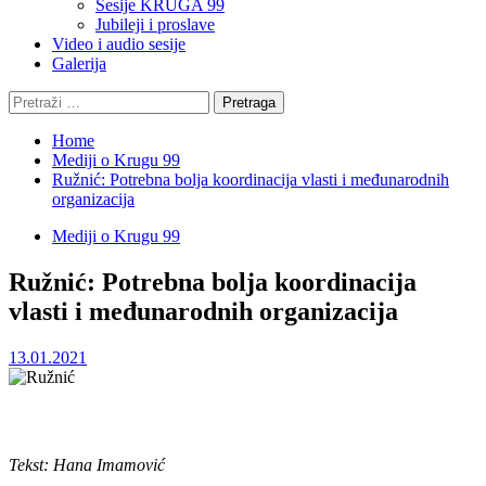
Sesije KRUGA 99
Jubileji i proslave
Video i audio sesije
Galerija
Pretraga:
Home
Mediji o Krugu 99
Ružnić: Potrebna bolja koordinacija vlasti i međunarodnih
organizacija
Mediji o Krugu 99
Ružnić: Potrebna bolja koordinacija
vlasti i međunarodnih organizacija
13.01.2021
Tekst: Hana Imamović