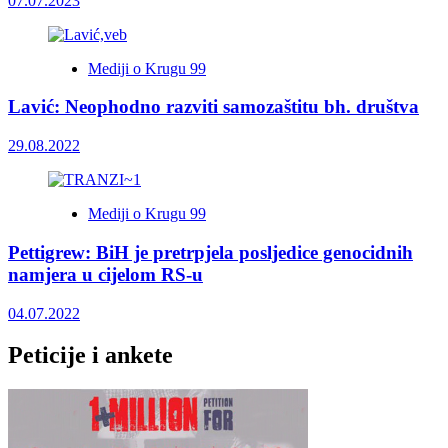
07.07.2023
Mediji o Krugu 99
Lavić: Neophodno razviti samozaštitu bh. društva
29.08.2022
Mediji o Krugu 99
Pettigrew: BiH je pretrpjela posljedice genocidnih
namjera u cijelom RS-u
04.07.2022
Peticije i ankete