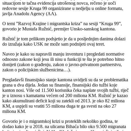
situacijom te tačna evidencija utrošenog novca, rečeno je uoči
redovne sesije Kruga 99 organizirane u nedjelju u online formatu,
javlja Anadolu Agency (AA).
O temi ”Razvoj Krajine i migrantska kriza” na sesiji “Kruga 99”,
govorio je Mustafa Ružnić, premijer Unsko-sanskog kantona.
Ružnić je tom prilikom podsjetio je da u posljednjim danima dolazi
do izražaja kako USK ne može sam podnijeti ovaj teret.
Naveo je kako su napravili manju inventuru i pregledati normative
odnosno zakone koji jesu ili nisu u funkciji te šta je potrebno hitno
donijeti (zakon o građenju, zakon o javno-privatnom partnerstvu,
zakon o policijskim službenicima…).
Pregladavši finansijsko stanje kantona uvidjeli su da se problematika
grana u dva dijela. Jedan su finansije, finansijski dio tužbi koje
kanton nosi. Više od 11.500 korisnika čeka naplate svojih tužbi, riječ
je u iznosu s kamatama većem od 200 miliona KM. Ružnić je kazao
kako akumulirani deficit koji su zatekli od 2013. je oko 82 miliona
KM, a uspjeli su vratiti 55 miliona duga te ga svesti na oko 27
miliona KM.
Govorio je i o migrantskoj krizi u proteklih nekoliko godina, te
dodao kako je u 2018. na ulicama Bihaća bilo oko 9.500 migranata