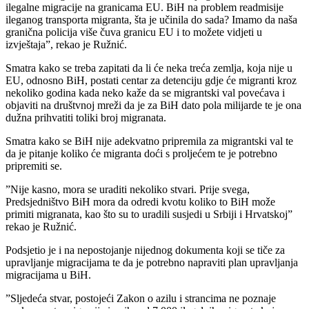
ilegalne migracije na granicama EU. BiH na problem readmisije
ileganog transporta migranta, šta je učinila do sada? Imamo da naša
granična policija više čuva granicu EU i to možete vidjeti u
izvještaja”, rekao je Ružnić.
Smatra kako se treba zapitati da li će neka treća zemlja, koja nije u
EU, odnosno BiH, postati centar za detenciju gdje će migranti kroz
nekoliko godina kada neko kaže da se migrantski val povećava i
objaviti na društvnoj mreži da je za BiH dato pola milijarde te je ona
dužna prihvatiti toliki broj migranata.
Smatra kako se BiH nije adekvatno pripremila za migrantski val te
da je pitanje koliko će migranta doći s proljećem te je potrebno
pripremiti se.
”Nije kasno, mora se uraditi nekoliko stvari. Prije svega,
Predsjedništvo BiH mora da odredi kvotu koliko to BiH može
primiti migranata, kao što su to uradili susjedi u Srbiji i Hrvatskoj”
rekao je Ružnić.
Podsjetio je i na nepostojanje nijednog dokumenta koji se tiče za
upravljanje migracijama te da je potrebno napraviti plan upravljanja
migracijama u BiH.
”Sljedeća stvar, postojeći Zakon o azilu i strancima ne poznaje