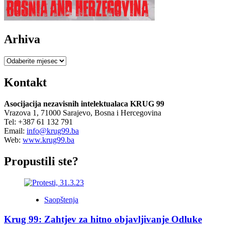
Arhiva
Arhiva
Kontakt
Asocijacija nezavisnih intelektualaca KRUG 99
Vrazova 1, 71000 Sarajevo, Bosna i Hercegovina
Tel: +387 61 132 791
Email:
info@krug99.ba
Web:
www.krug99.ba
Propustili ste?
Saopštenja
Krug 99: Zahtjev za hitno objavljivanje Odluke