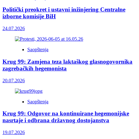
Politički preokret i ustavni inžinjering Centralne
izborne komisije BiH
24.07.2026
Saopštenja
Krug 99: Zamjena teza laktaškog glasnogovornika
zagrebačkih hegemonista
20.07.2026
Saopštenja
Krug 99: Odgovor na kontinuirane hegemonijske
nasrtaje i odbrana državnog dostojanstva
19.07.2026