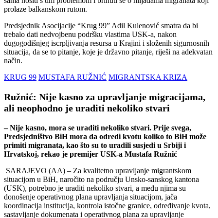
sama nositi s tim problemom i brinuti se o hiljadama migranata koji
prolaze balkanskom rutom.
Predsjednik Asocijacije “Krug 99” Adil Kulenović smatra da bi
trebalo dati nedvojbenu podršku vlastima USK-a, nakon
dugogodišnjeg iscrpljivanja resursa u Krajini i složenih sigurnosnih
situacija, da se to pitanje, koje je državno pitanje, riješi na adekvatan
način.
KRUG 99
MUSTAFA RUŽNIĆ
MIGRANTSKA KRIZA
Ružnić: Nije kasno za upravljanje migracijama,
ali neophodno je uraditi nekoliko stvari
– Nije kasno, mora se uraditi nekoliko stvari. Prije svega,
Predsjedništvo BiH mora da odredi kvotu koliko to BiH može
primiti migranata, kao što su to uradili susjedi u Srbiji i
Hrvatskoj, rekao je premijer USK-a Mustafa Ružnić
SARAJEVO (AA) – Za kvalitetno upravljanje migrantskom
situacijom u BiH, naročito na području Unsko-sanskog kantona
(USK), potrebno je uraditi nekoliko stvari, a među njima su
donošenje operativnog plana upravljanja situacijom, jača
koordinacija institucija, kontrola istočne granice, određivanje kvota,
sastavljanje dokumenata i operativnog plana za upravljanje