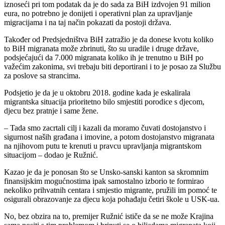
iznoseći pri tom podatak da je do sada za BiH izdvojen 91 milion
eura, no potrebno je donijeti i operativni plan za upravljanje
migracijama i na taj način pokazati da postoji država.
Također od Predsjedništva BiH zatražio je da donese kvotu koliko
to BiH migranata može zbrinuti, što su uradile i druge države,
podsjećajući da 7.000 migranata koliko ih je trenutno u BiH po
važećim zakonima, svi trebaju biti deportirani i to je posao za Službu
za poslove sa strancima.
Podsjetio je da je u oktobru 2018. godine kada je eskalirala
migrantska situacija prioritetno bilo smjestiti porodice s djecom,
djecu bez pratnje i same žene.
– Tada smo zacrtali cilj i kazali da moramo čuvati dostojanstvo i
sigurnost naših građana i imovine, a potom dostojanstvo migranata
na njihovom putu te krenuti u pravcu upravljanja migrantskom
situacijom – dodao je Ružnić.
Kazao je da je ponosan što se Unsko-sanski kanton sa skromnim
finansijskim mogućnostima ipak samostalno izborio te formirao
nekoliko prihvatnih centara i smjestio migrante, pružili im pomoć te
osigurali obrazovanje za djecu koja pohađaju četiri škole u USK-ua.
No, bez obzira na to, premijer Ružnić ističe da se ne može Krajina