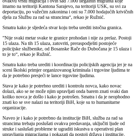
ovakvu vrstu migracija i ovih sad 7.000 ilegalnih migranta koje
imamo na teritoriji Kantona Sarajevo, na teritoriji USK, su svi za
deportaciju, po važećim zakonima i oni su 7.000 hodajućih krivičnih
djela za Službu za rad sa strancima“, rekao je Ružnić.
Smatra kako je sljedeća stvar koju treba urediti istočna granica.
”Nije svaki metar svake te granice prohodan i nije za prelaz. Postoji
15 ulaza. Na tih 15 ulaza, zatovriti, preraspodjeliti postojeće
policijske službenike, od Bosanske Rače do Dubočana je 15 ulaza i
to je to“, rekao je Ružnić.
Smatra kako treba urediti i koordinaciju policijskih agencija jer je na
sceni školski primjer organizovanog kriminala i trgovine ljudima te
da je potrebno presjeći te lance trgovine ljudima.
Stava je kako je potrebno urediti i kontrolu novca, kako novac
dolazi, ako se ne može njim upravljati onda barem znati svaki dan
koliko novca je došlo i kako je potrošen. Smatra i da je neophodno
znati ko se sve nalazi na teritoriji BiH, koje su to humanitarne
organizacije.
Naveo je i kako je potrebno da institucije BiH, služba za rad sa
strancima trebaju poslušati ovakva predavanja, uključiti ljude od
struke i saslušati probleme te ugraditi iskustva u operativni plan
upravljanja migracijama i pokazati da postoji država i institucije.