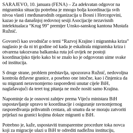
SARAJEVO, 10. januara (FENA) – Za adekvatan odgovor na
migrantsku situaciju potrebna je mnogo bolja koordinacija svih
nivoa vlasti i međunarodnih organizacija u Bosni i Hercegovini,
kazao je na današnjoj redovnoj sesiji Asocijacije nezavisnih
intelektualaca “Krug 99” premijer Unsko-sanskog kantona Mustafa
Ružnić.
Govoreći kao uvodničar o temi “Razvoj Krajine i migrantska kriza”
naglasio je da ni tri godine od kada je eskalirala migrantska kriza i
otvarena takozvana balkanska ruta još uvijek ne postoji
koordinacijsko tijelo kako bi se znalo ko je odgovoran uime svake
od institucija.
S druge strane, problem predstavlja, upozorava Ružnić, nedovoljna
kontrola državne granice, a posebno one istočne, kao i činjenica da
su migranti neravnomjerno raspoređeni unutar cijele BiH,
naglašavajući da teret tog pitanja ne može nositi samo Krajina.
Napominje da je osnovni zahtjev prema Vijeću ministara BiH
uspostavljanje upravo te koordinacije i osiguranje ravnomjernog
raspoređivanja prihvatnih centara, ali smatra da se moraju zatvoriti
prijelazi na granici kojima dolaze migranti u BiH.
Potrebno je, kaže, uspostaviti transparentne procedure toka novca
koji za migracije ulazi u BiH te odrediti nadležnu instituciju,