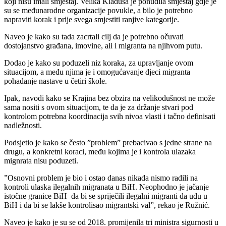
koji nisu imali smještaj. Velika Kladuša je ponudila smještaj gdje je
su se međunarodne organizacije povukle, a bilo je potrebno
napraviti korak i prije svega smjestiti ranjive kategorije.
Naveo je kako su tada zacrtali cilj da je potrebno očuvati
dostojanstvo građana, imovine, ali i migranta na njihvom putu.
Dodao je kako su poduzeli niz koraka, za upravljanje ovom
situacijom, a među njima je i omogućavanje djeci migranta
pohađanje nastave u četiri škole.
Ipak, navodi kako se Krajina bez obzira na velikodušnost ne može
sama nositi s ovom situacijom, te da je za držanje stvari pod
kontrolom potrebna koordinacija svih nivoa vlasti i tačno definisati
nadležnosti.
Podsjetio je kako se često ”problem” prebacivao s jedne strane na
drugu, a konkretni koraci, među kojima je i kontrola ulazaka
mignrata nisu poduzeti.
”Osnovni problem je bio i ostao danas nikada nismo radili na
kontroli ulaska ilegalnih migranata u BiH. Neophodno je jačanje
istočne granice BiH da bi se spriječili ilegalni migranti da uđu u
BiH i da bi se lakše kontrolisao migrantski val”, rekao je Ružnić.
Naveo je kako je su se od 2018. promijenila tri ministra sigurnosti u