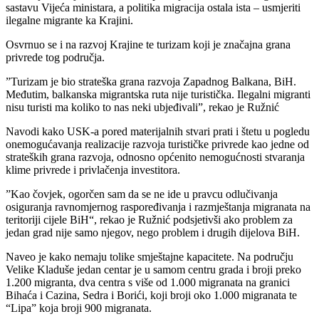
sastavu Vijeća ministara, a politika migracija ostala ista – usmjeriti
ilegalne migrante ka Krajini.
Osvrnuo se i na razvoj Krajine te turizam koji je značajna grana
privrede tog područja.
”Turizam je bio strateška grana razvoja Zapadnog Balkana, BiH.
Međutim, balkanska migrantska ruta nije turistička. Ilegalni migranti
nisu turisti ma koliko to nas neki ubjeđivali”, rekao je Ružnić
Navodi kako USK-a pored materijalnih stvari prati i štetu u pogledu
onemogućavanja realizacije razvoja turističke privrede kao jedne od
strateških grana razvoja, odnosno općenito nemogućnosti stvaranja
klime privrede i privlačenja investitora.
”Kao čovjek, ogorčen sam da se ne ide u pravcu odlučivanja
osiguranja ravnomjernog raspoređivanja i razmještanja migranata na
teritoriji cijele BiH“, rekao je Ružnić podsjetivši ako problem za
jedan grad nije samo njegov, nego problem i drugih dijelova BiH.
Naveo je kako nemaju tolike smještajne kapacitete. Na području
Velike Kladuše jedan centar je u samom centru grada i broji preko
1.200 migranta, dva centra s više od 1.000 migranata na granici
Bihaća i Cazina, Sedra i Borići, koji broji oko 1.000 migranata te
“Lipa” koja broji 900 migranata.