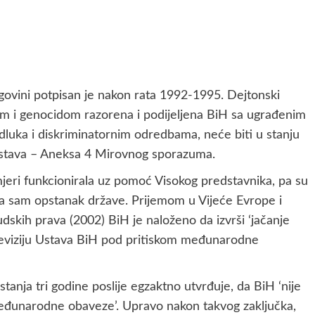
govini potpisan je nakon rata 1992-1995. Dejtonski
tom i genocidom razorena i podijeljena BiH sa ugrađenim
dluka i diskriminatornim odredbama, neće biti u stanju
 Ustava – Aneksa 4 Mirovnog sporazuma.
mjeri funkcionirala uz pomoć Visokog predstavnika, pa su
za sam opstanak države. Prijemom u Vijeće Evrope i
udskih prava (2002) BiH je naloženo da izvrši ‘jačanje
z reviziju Ustava BiH pod pritiskom međunarodne
tanja tri godine poslije egzaktno utvrđuje, da BiH ‘nije
 međunarodne obaveze’. Upravo nakon takvog zaključka,