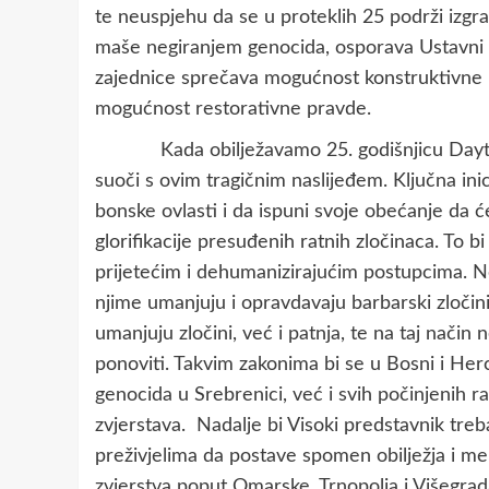
te neuspjehu da se u proteklih 25 podrži izg
maše negiranjem genocida, osporava Ustavni 
zajednice sprečava mogućnost konstruktivne 
mogućnost restorativne pravde.
Kada obilježavamo 25. godišnjicu Dayton
suoči s ovim tragičnim naslijeđem. Ključna inici
bonske ovlasti i da ispuni svoje obećanje da 
glorifikacije presuđenih ratnih zločinaca. To bi
prijetećim i dehumanizirajućim postupcima. Neg
njime umanjuju i opravdavaju barbarski zločini
umanjuju zločini, već i patnja, te na taj način
ponoviti. Takvim zakonima bi se u Bosni i Her
genocida u Srebrenici, već i svih počinjenih rat
zvjerstava. Nadalje bi Visoki predstavnik treba
preživjelima da postave spomen obilježja i m
zvjerstva poput Omarske, Trnopolja i Višegrada