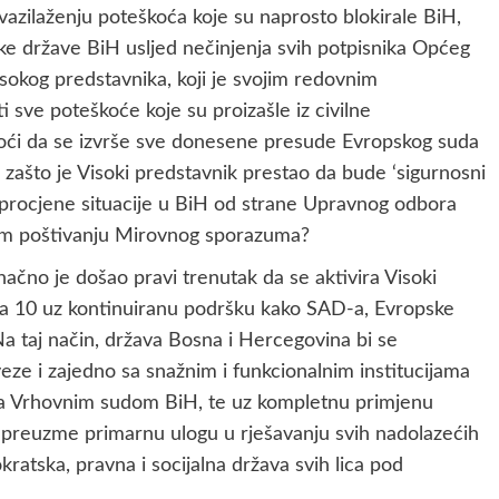
azilaženju poteškoća koje su naprosto blokirale BiH,
ske države BiH usljed nečinjenja svih potpisnika Općeg
okog predstavnika, koji je svojim redovnim
i sve poteškoće koje su proizašle iz civilne
ći da se izvrše sve donesene presude Evropskog suda
 zašto je Visoki predstavnik prestao da bude ‘sigurnosni
ne procjene situacije u BiH od strane Upravnog odbora
om poštivanju Mirovnog sporazuma?
onačno je došao pravi trenutak da se aktivira Visoki
a 10 uz kontinuiranu podršku kako SAD-a, Evropske
Na taj način, država Bosna i Hercegovina bi se
eze i zajedno sa snažnim i funkcionalnim institucijama
 sa Vrhovnim sudom BiH, te uz kompletnu primjenu
, preuzme primarnu ulogu u rješavanju svih nadolazećih
atska, pravna i socijalna država svih lica pod