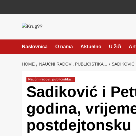
Skip
to
content
Naslovnica
O nama
Aktuelno
U žiži
Ar
HOME
NAUČNI RADOVI, PUBLICISTIKA...
SADIKOVIĆ
Naučni radovi, publicistika...
Sadiković i Pe
godina, vrijeme
postdejtonsku