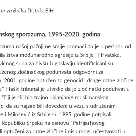
tar za Brčko Distrikt BiH
tonskog sporazuma, 1995-2020. godina
zuma našoj pažnji ne smije promaći da je u periodu od
a žrtva međunarodne agresije iz Srbije i Hrvatske.
og suda za bivšu Jugoslaviju identificirani su
druženog zločinačkog poduhvata odgovorni za
no, 2001. godine optužen za genocid i druge ratne zločine
e”. Haški tribunal je utvrdio da je zločinački poduhvat u
čiji je cilj bio trajno uklanjanje muslimanskog
ci da su najzad bili dovedeni u vezu s udruženim
i Milošević iz Srbije su 1995. godine potpisali
o Republiku Srpsku na osnovu “Patrijarhovog
 optuženi za ratne zločine i nisu mogli učestvovati u