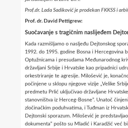
Prof.dr. Lada Sadiković je prodekan FKKSS i arbi
Prof. dr. David Pettigrew:
Suočavanje s tragičnim naslijeđem Dej
Kada razmišljamo o nasljeđu Dejtonskog spora
1992. do 1995. godine Bosna i Hercegovina bil
Optužnicama i presudama Međunarodnog krivičn
državljani Srbije i Hrvatske kao pripadnici u
orkestriranje te agresije. Milošević je, konač
počinjene u sklopu njegove vizije „Velike Srbij
predmetu Prlić uključivao državljane Hrvatske “
stanovništva iz Herceg-Bosne”. Unatoč činjeni
zločinačkim poduhvatima, i Tuđman iz Hrvatske 
Dejtonski sporazum. Milošević je predstavlja
dokumenta” pošto su Mladić i Karadžić već bili