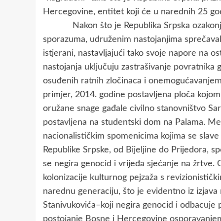
Hercegovine, entitet koji će u narednih 25 go
Nakon što je Republika Srpska ozakonjena,
sporazuma, udruženim nastojanjima sprečavale
istjerani, nastavljajući tako svoje napore na o
nastojanja uključuju zastrašivanje povratnik
osuđenih ratnih zločinaca i onemogućavanjem p
primjer, 2014. godine postavljena ploča kojom
oružane snage gađale civilno stanovništvo Sar
postavljena na studentski dom na Palama. Međ
nacionalističkim spomenicima kojima se slave 
Republike Srpske, od Bijeljine do Prijedora, s
se negira genocid i vrijeđa sjećanje na žrtve.
kolonizacije kulturnog pejzaža s revizionistič
narednu generaciju, što je evidentno iz izja
Stanivukovića–koji negira genocid i odbacuje 
postojanje Bosne i Hercegovine osporavanjem