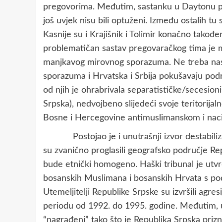
pregovorima. Međutim, sastanku u Daytonu pris
još uvjek nisu bili optuženi. Između ostalih tu 
Kasnije su i Krajišnik i Tolimir konačno takođe
problematičan sastav pregovaračkog tima je mo
manjkavog mirovnog sporazuma. Ne treba nas
sporazuma i Hrvatska i Srbija pokušavaju pod
od njih je ohrabrivala separatističke/secesion
Srpska), nedvojbeno slijedeći svoje teritorija
Bosne i Hercegovine antimuslimanskom i nac
Postojao je i unutrašnji izvor destabilizaci
su zvanično proglasili geografsko područje Rep
bude etnički homogeno. Haški tribunal je utvrd
bosanskih Muslimana i bosanskih Hrvata s podr
Utemeljitelji Republike Srpske su izvršili agre
periodu od 1992. do 1995. godine. Međutim, 
“nagrađeni” tako što je Republika Srpska priz