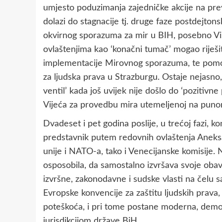
umjesto poduzimanja zajedničke akcije na prev
dolazi do stagnacije tj. druge faze postdejton
okvirnog sporazuma za mir u BIH, posebno Vis
ovlaštenjima kao ‘konačni tumač’ mogao riješit
implementacije Mirovnog sporazuma, te pomo
za ljudska prava u Strazburgu. Ostaje nejasno,
ventil’ kada još uvijek nije došlo do ‘pozitiv
Vijeća za provedbu mira utemeljenoj na pun
Dvadeset i pet godina poslije, u trećoj fazi, k
predstavnik putem redovnih ovlaštenja Aneks
unije i NATO-a, tako i Venecijanske komisije. 
osposobila, da samostalno izvršava svoje obav
izvršne, zakonodavne i sudske vlasti na čelu
Evropske konvencije za zaštitu ljudskih prava
poteškoća, i pri tome postane moderna, demokr
jurisdikcijom države BiH.