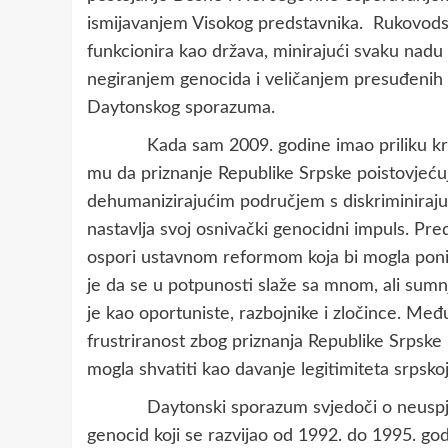
ismijavanjem Visokog predstavnika. Rukovodst
funkcionira kao država, minirajući svaku nadu
negiranjem genocida i veličanjem presuđenih ra
Daytonskog sporazuma.
Kada sam 2009. godine imao priliku kratk
mu da priznanje Republike Srpske poistovjećuj
dehumanizirajućim područjem s diskriminiraj
nastavlja svoj osnivački genocidni impuls. Pre
ospori ustavnom reformom koja bi mogla poniš
je da se u potpunosti slaže sa mnom, ali sumnj
je kao oportuniste, razbojnike i zločince. Međut
frustriranost zbog priznanja Republike Srpske 
mogla shvatiti kao davanje legitimiteta srpskoj 
Daytonski sporazum svjedoči o neuspjehu
genocid koji se razvijao od 1992. do 1995. g