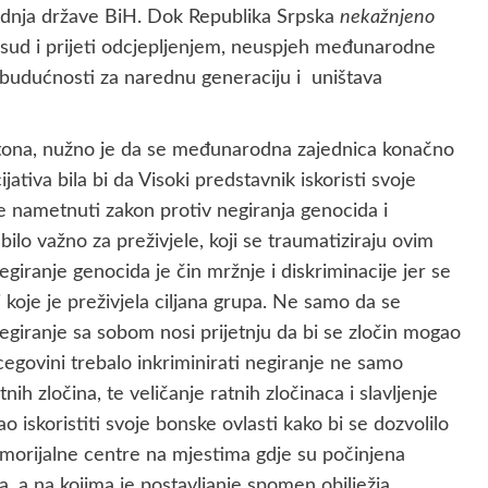
radnja države BiH. Dok Republika Srpska
nekažnjeno
sud i prijeti odcjepljenjem, neuspjeh međunarodne
budućnosti za narednu generaciju i uništava
a, nužno je da se međunarodna zajednica konačno
jativa bila bi da Visoki predstavnik iskoristi svoje
će nametnuti zakon protiv negiranja genocida i
 bilo važno za preživjele, koji se traumatiziraju ovim
iranje genocida je čin mržnje i diskriminacije jer se
 koje je preživjela ciljana grupa. Ne samo da se
 negiranje sa sobom nosi prijetnju da bi se zločin mogao
cegovini trebalo inkriminirati negiranje ne samo
nih zločina, te veličanje ratnih zločinaca i slavljenje
o iskoristiti svoje bonske ovlasti kako bi se dozvolilo
emorijalne centre na mjestima gdje su počinjena
, a na kojima je postavljanje spomen obilježja