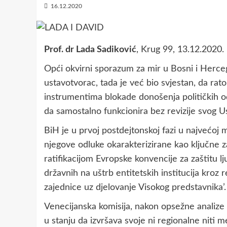
16.12.2020
Prof. dr Lada Sadiković
, Krug 99, 13.12.2020.
Opći okvirni sporazum za mir u Bosni i Herce
ustavotvorac, tada je već bio svjestan, da ra
instrumentima blokade donošenja političkih o
da samostalno funkcionira bez revizije svog
BiH je u prvoj postdejtonskoj fazi u najvećoj 
njegove odluke okarakterizirane kao ključne 
ratifikacijom Evropske konvencije za zaštitu lj
državnih na uštrb entitetskih institucija kro
zajednice uz djelovanje Visokog predstavnika’.
Venecijanska komisija, nakon opsežne analize s
u stanju da izvršava svoje ni regionalne niti