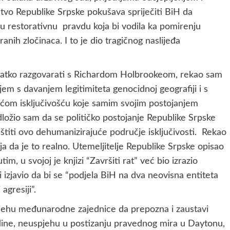
vo Republike Srpske pokušava spriječiti BiH da
 u restorativnu pravdu koja bi vodila ka pomirenju
nih zločinaca. I to je dio tragičnog naslijeđa
o razgovarati s Richardom Holbrookeom, rekao sam
em s davanjem legitimiteta genocidnoj geografiji i s
ućom isključivošću koje samim svojim postojanjem
dložio sam da se političko postojanje Republike Srpske
titi ovo dehumanizirajuće područje isključivosti. Rekao
a da je to realno. Utemeljitelje Republike Srpske opisao
im, u svojoj je knjizi “Završiti rat” već bio izrazio
i izjavio da bi se “podjela BiH na dva neovisna entiteta
agresiji”.
 međunarodne zajednice da prepozna i zaustavi
odine, neuspjehu u postizanju pravednog mira u Daytonu,