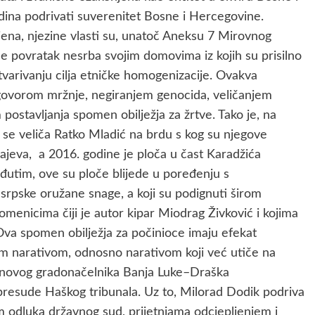
dina podrivati suverenitet Bosne i Hercegovine.
 njezine vlasti su, unatoč Aneksu 7 Mirovnog
 povratak nesrba svojim domovima iz kojih su prisilno
stvarivanju cilja etničke homogenizacije. Ovakva
a govorom mržnje, negiranjem genocida, veličanjem
ostavljanja spomen obilježja za žrtve. Tako je, na
 se veliča Ratko Mladić na brdu s kog su njegove
ajeva, a 2016. godine je ploča u čast Karadžića
utim, ove su ploče blijede u poređenju s
srpske oružane snage, a koji su podignuti širom
pomenicima čiji je autor kipar Miodrag Živković i kojima
 Ova spomen obilježja za počinioce imaju efekat
kim narativom, odnosno narativom koji već utiče na
va novog gradonačelnika Banja Luke–Draška
presude Haškog tribunala. Uz to, Milorad Dodik podriva
 odluka državnog sud, prijetnjama odcjepljenjem i