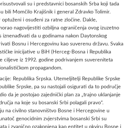
ustvovali su i predstavnici bosanskih Srba koji tada
su bili Momčilo Krajišnik i general Zdravko Tolimir.
r optuženi i osuđeni za ratne zločine. Dakle,
rao nagovijestiti ozbiljna ograničenja ovog izuzetno
 iznenađivati da u godinama nakon Daytonskog
rivati Bosnu i Hercegovinu kao suverenu državu. Svaka
ističke inicijative u BiH (Herceg-Bosna i Republika
lne ciljeve iz 1992. godine podrivanjem suvereniteta
ionalističkom propagandom.
je: Republika Srpska. Utemeljitelji Republike Srpske
ublike Srpske, pa su nastojali osigurati da to područje
io da je postojao zajednički plan za „trajno uklanjanje
učja na koje su bosanski Srbi polagali pravo“.
siju na civilno stanovništvo Bosne i Hercegovine u
unatoč genocidnim zvjerstvima bosanski Srbi su
nata i zvanično ozakonjena kao entitet u okviru Bosne i