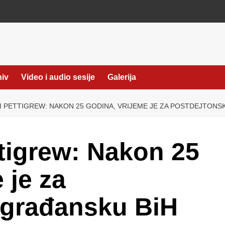
hiv
Video i audio sesije
Galerija
 I PETTIGREW: NAKON 25 GODINA, VRIJEME JE ZA POSTDEJTON
ttigrew: Nakon 25
 je za
 građansku BiH