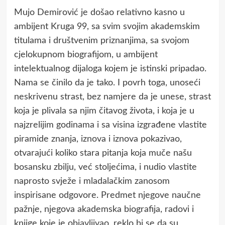
Mujo Demirović je došao relativno kasno u
ambijent Kruga 99, sa svim svojim akademskim
titulama i društvenim priznanjima, sa svojom
cjelokupnom biografijom, u ambijent
intelektualnog dijaloga kojem je istinski pripadao.
Nama se činilo da je tako. I povrh toga, unoseći
neskrivenu strast, bez namjere da je unese, strast
koja je plivala sa njim čitavog života, i koja je u
najzrelijim godinama i sa visina izgrađene vlastite
piramide znanja, iznova i iznova pokazivao,
otvarajući koliko stara pitanja koja muče našu
bosansku zbilju, već stoljećima, i nudio vlastite
naprosto svježe i mladalačkim zanosom
inspirisane odgovore. Predmet njegove naučne
pažnje, njegova akademska biografija, radovi i
knjige koje je objavljivao, reklo bi se da su