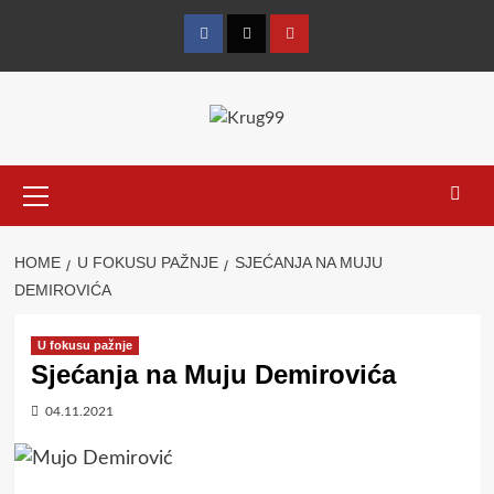
Skip
to
Facebook
Twitter
YouTube
content
Primary
Menu
HOME
U FOKUSU PAŽNJE
SJEĆANJA NA MUJU
DEMIROVIĆA
U fokusu pažnje
Sjećanja na Muju Demirovića
04.11.2021