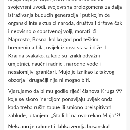
svojevrsni uvodi, svojevrsna prologomena za dalja
istraživanja budućih generacija i put kojim će
organski intelektualci naroda, društva i države čak
i neovisno o sopstvenoj volji, morati ići.
Naprosto, Bosna, koliko god pod teškim
bremenima bila, uvijek iznova stasa i diže. I
Krajina svakako, iz koje su iznikli odvažni
umjetnici, naučni radnici, narodne vođe i
nesalomljivi graničari. Mujo je iznikao iz takvog
obzorja i drugačiji nije ni mogao biti.
Vjerujemo da bi mu godile riječi članova Kruga 99
koje se skoro inercijom ponavljaju uvijek onda
kada treba rušiti tabue ili smiono preispitivati
zablude, pitanjem: „Šta li bi na ovo rekao Mujo“?!
Neka mu je rahmet i lahka zemlja bosanska!