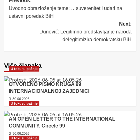
Post
Previous:
Uvodno obrazloženje teme: …suverenitet i udari na
navigation
ustavni poredak BiH
Next:
Dunović: Legitimno predstavljanje naroda
delegitimizira demokratsku BiH
Više članaka
U fokusu pažnje
OTVORENO PISMO KRUGA 99
INTERNACIONALNOJ ZAJEDNICI
30.06.2026
U fokusu pažnje
AN OPEN LETTER TO THE INTERNATIONAL
COMMUNITY, Circele 99
30.06.2026
U fokusu pažnje