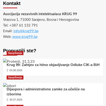
Kontakt
Asocijacija nezavisnih intelektualaca KRUG 99
Vrazova 1, 71000 Sarajevo, Bosna i Hercegovina
Tel: +387 61 132 791
Email:
info@krug99.ba
Web:
www.krug99.ba
Propustili ste?
Saopštenja
Krug 99: Zahtjev za hitno objavljivanje Odluke CIK-a BiH
03.08.2026
Saopštenja
Dijaspora i administrativne zamke za učešće na
izborima
30.07.2026