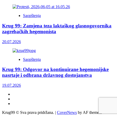
Saopštenja
Krug 99: Zamjena teza laktaškog glasnogovornika
zagrebačkih hegemonista
20.07.2026
Saopštenja
Krug 99: Odgovor na kontinuirane hegemonijske
nasrtaje i odbrana državnog dostojanstva
19.07.2026
Facebook
Twitter
YouTube
Krug99 © Sva prava pridržana.
|
CoverNews
by AF themes.