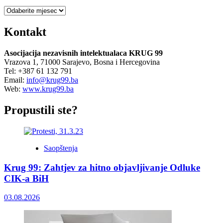
Arhiva
Kontakt
Asocijacija nezavisnih intelektualaca KRUG 99
Vrazova 1, 71000 Sarajevo, Bosna i Hercegovina
Tel: +387 61 132 791
Email:
info@krug99.ba
Web:
www.krug99.ba
Propustili ste?
Saopštenja
Krug 99: Zahtjev za hitno objavljivanje Odluke
CIK-a BiH
03.08.2026