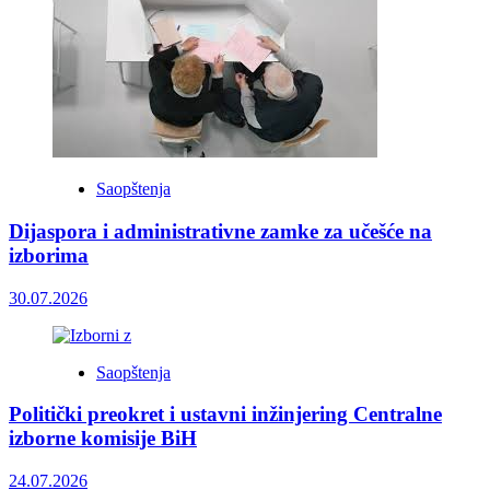
Saopštenja
Dijaspora i administrativne zamke za učešće na
izborima
30.07.2026
Saopštenja
Politički preokret i ustavni inžinjering Centralne
izborne komisije BiH
24.07.2026