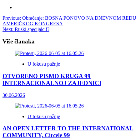
Post
Previous:
Obraćanje: BOSNA PONOVO NA DNEVNOM REDU
AMERIČKOG KONGRESA
navigation
Next:
Ruski specijalci!?
Više članaka
U fokusu pažnje
OTVORENO PISMO KRUGA 99
INTERNACIONALNOJ ZAJEDNICI
30.06.2026
U fokusu pažnje
AN OPEN LETTER TO THE INTERNATIONAL
COMMUNITY, Circele 99