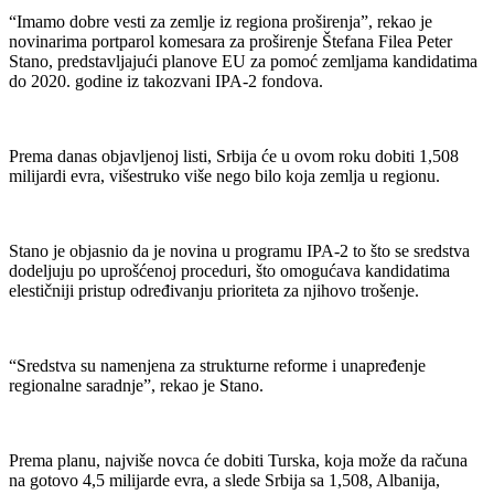
“Imamo dobre vesti za zemlje iz regiona proširenja”, rekao je
novinarima portparol komesara za proširenje Štefana Filea Peter
Stano, predstavljajući planove EU za pomoć zemljama kandidatima
do 2020. godine iz takozvani IPA-2 fondova.
Prema danas objavljenoj listi, Srbija će u ovom roku dobiti 1,508
milijardi evra, višestruko više nego bilo koja zemlja u regionu.
Stano je objasnio da je novina u programu IPA-2 to što se sredstva
dodeljuju po uprošćenoj proceduri, što omogućava kandidatima
elestičniji pristup određivanju prioriteta za njihovo trošenje.
“Sredstva su namenjena za strukturne reforme i unapređenje
regionalne saradnje”, rekao je Stano.
Prema planu, najviše novca će dobiti Turska, koja može da računa
na gotovo 4,5 milijarde evra, a slede Srbija sa 1,508, Albanija,