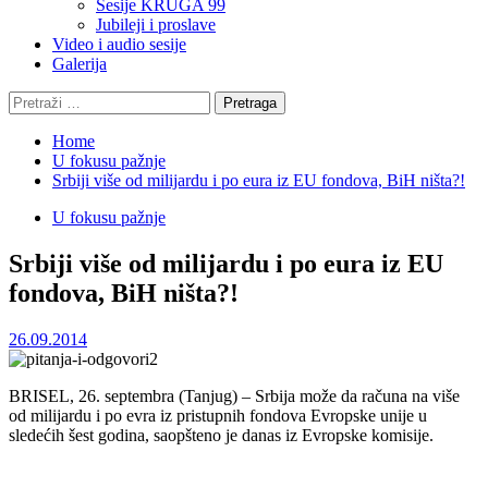
Sesije KRUGA 99
Jubileji i proslave
Video i audio sesije
Galerija
Pretraga:
Home
U fokusu pažnje
Srbiji više od milijardu i po eura iz EU fondova, BiH ništa?!
U fokusu pažnje
Srbiji više od milijardu i po eura iz EU
fondova, BiH ništa?!
26.09.2014
BRISEL, 26. septembra (Tanjug) – Srbija može da računa na više
od milijardu i po evra iz pristupnih fondova Evropske unije u
sledećih šest godina, saopšteno je danas iz Evropske komisije.