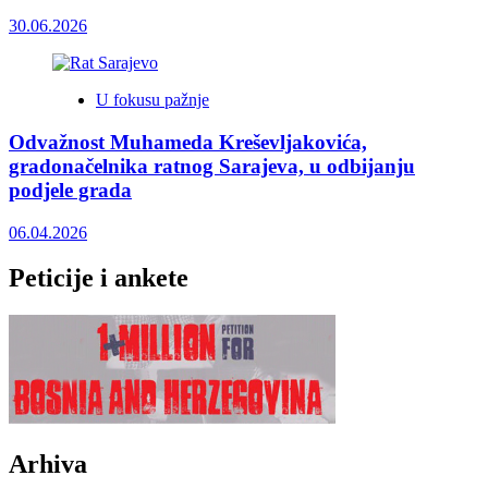
30.06.2026
U fokusu pažnje
Odvažnost Muhameda Kreševljakovića,
gradonačelnika ratnog Sarajeva, u odbijanju
podjele grada
06.04.2026
Peticije i ankete
Arhiva