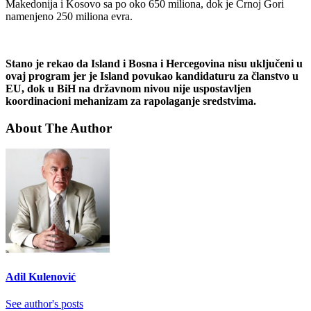
Makedonija i Kosovo sa po oko 650 miliona, dok je Crnoj Gori
namenjeno 250 miliona evra.
Stano je rekao da Island i Bosna i Hercegovina nisu uključeni u
ovaj program jer je Island povukao kandidaturu za članstvo u
EU, dok u BiH na državnom nivou nije uspostavljen
koordinacioni mehanizam za rapolaganje sredstvima.
About The Author
Adil Kulenović
See author's posts