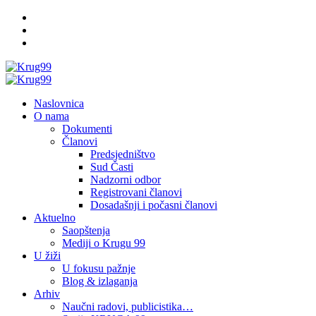
Skip
Facebook
to
Twitter
content
YouTube
Primary
Menu
Naslovnica
O nama
Dokumenti
Članovi
Predsjedništvo
Sud Časti
Nadzorni odbor
Registrovani članovi
Dosadašnji i počasni članovi
Aktuelno
Saopštenja
Mediji o Krugu 99
U žiži
U fokusu pažnje
Blog & izlaganja
Arhiv
Naučni radovi, publicistika…