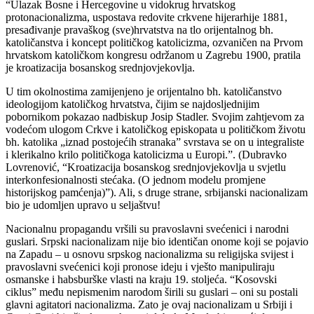
“Ulazak Bosne i Hercegovine u vidokrug hrvatskog
protonacionalizma, uspostava redovite crkvene hijerarhije 1881,
presađivanje pravaškog (sve)hrvatstva na tlo orijentalnog bh.
katoličanstva i koncept političkog katolicizma, ozvaničen na Prvom
hrvatskom katoličkom kongresu održanom u Zagrebu 1900, pratila
je kroatizacija bosanskog srednjovjekovlja.
U tim okolnostima zamijenjeno je orijentalno bh. katoličanstvo
ideologijom katoličkog hrvatstva, čijim se najdosljednijim
pobornikom pokazao nadbiskup Josip Stadler. Svojim zahtjevom za
vodećom ulogom Crkve i katoličkog episkopata u političkom životu
bh. katolika „iznad postojećih stranaka” svrstava se on u integraliste
i klerikalno krilo političkoga katolicizma u Europi.”. (Dubravko
Lovrenović, “Kroatizacija bosanskog srednjovjekovlja u svjetlu
interkonfesionalnosti stećaka. (O jednom modelu promjene
historijskog pamćenja)”). Ali, s druge strane, srbijanski nacionalizam
bio je udomljen upravo u seljaštvu!
Nacionalnu propagandu vršili su pravoslavni svećenici i narodni
guslari. Srpski nacionalizam nije bio identičan onome koji se pojavio
na Zapadu – u osnovu srpskog nacionalizma su religijska svijest i
pravoslavni svećenici koji pronose ideju i vješto manipuliraju
osmanske i habsburške vlasti na kraju 19. stoljeća. “Kosovski
ciklus” među nepismenim narodom širili su guslari – oni su postali
glavni agitatori nacionalizma. Zato je ovaj nacionalizam u Srbiji i