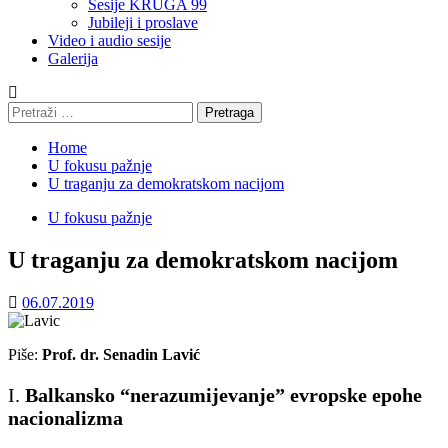
Sesije KRUGA 99
Jubileji i proslave
Video i audio sesije
Galerija
Pretraga:
Home
U fokusu pažnje
U traganju za demokratskom nacijom
U fokusu pažnje
U traganju za demokratskom nacijom
06.07.2019
Piše:
Prof. dr. Senadin Lavić
I.
Balkansko “nerazumijevanje” evropske epohe
nacionalizma