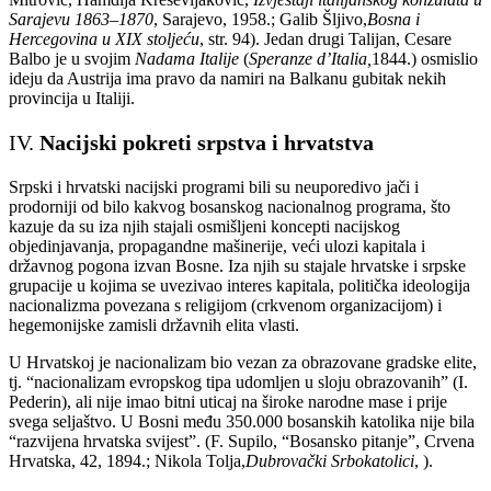
Sarajevu 1863–1870
, Sarajevo, 1958.; Galib Šljivo,
Bosna i
Hercegovina u XIX stoljeću
, str. 94). Jedan drugi Talijan, Cesare
Balbo je u svojim
Nadama Italije
(
Speranze d’Italia,
1844.) osmislio
ideju da Austrija ima pravo da namiri na Balkanu gubitak nekih
provincija u Italiji.
IV.
Nacijski pokreti srpstva i hrvatstva
Srpski i hrvatski nacijski programi bili su neuporedivo jači i
prodorniji od bilo kakvog bosanskog nacionalnog programa, što
kazuje da su iza njih stajali osmišljeni koncepti nacijskog
objedinjavanja, propagandne mašinerije, veći ulozi kapitala i
državnog pogona izvan Bosne. Iza njih su stajale hrvatske i srpske
grupacije u kojima se uvezivao interes kapitala, politička ideologija
nacionalizma povezana s religijom (crkvenom organizacijom) i
hegemonijske zamisli državnih elita vlasti.
U Hrvatskoj je nacionalizam bio vezan za obrazovane gradske elite,
tj. “nacionalizam evropskog tipa udomljen u sloju obrazovanih” (I.
Pederin), ali nije imao bitni uticaj na široke narodne mase i prije
svega seljaštvo. U Bosni među 350.000 bosanskih katolika nije bila
“razvijena hrvatska svijest”. (F. Supilo, “Bosansko pitanje”, Crvena
Hrvatska, 42, 1894.; Nikola Tolja,
Dubrovački Srbokatolici
, ).