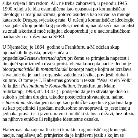
slike svijeta i tim redom. Ali, ne treba zaboraviti, u periodu 1945-
1990 religija je bila osumnjičena kao opasnost po komunističku
ideologiju i marginalizirana, gotovo osuđena kao krivac za mnoge
katastrofe Drugog svjetskog rata. U rušenju komunističke ideologije
i socijalističkog političkog poretka, međutim, nadolazeći nacionalisti
su znali iskoristiti moć religije i zloupotrebiti je u nacionalističkom
barbarstvu na ruševinama SFRJ.
U Njemačkoj je 1864. godine u Frankfurtu a/M održan skup
njemačkih lingvista, povijesničara i
pripadnika
Geisteswissenschaften
pri čemu se primjetila napetost i
tinjajući spor između dva suprotstavljena koncepta nacije. Jedan je
bio
organicistički
ili
romantičarski
koncept nacije kojim se izražava
shvatanje da je nacija organska zajednica jezika, povijesti, duha i
kulture. O tome je J. Habermas govorio u tekstu “Was ist ein Volk”
(u knjizi:
Postnationale Konstellation
, Frankfurt am Main:
Suhrkamp, 1998, str. 13-47.) i podsjetio da je to shvatanje došlo u
sukob s jednim drugim, također postojećim shvatanjem, naime,
s
liberalnim
shvatanjem nacije kao političke zajednice građana koji
su kao pojedinici i građani međusobno ravnopravni, to jeste imaju
jednaka prava i isti javno-pravni i politički status u državi, bez obzira
na njihove etničke ili religijske identitetne oznake.
Habermas ukazuje na fikcijski karakter organicističkog koncepta
nacije, naglašavajući primjerice da je književni jezik s kojim se