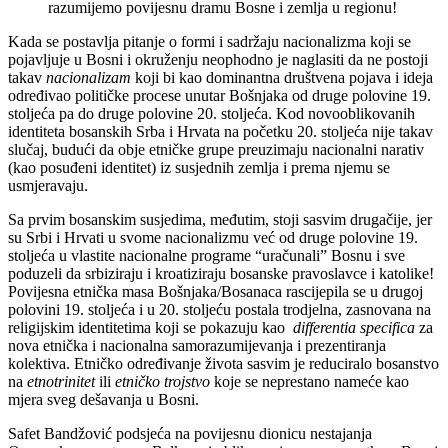
razumijemo povijesnu dramu Bosne i zemlja u regionu!
Kada se postavlja pitanje o formi i sadržaju nacionalizma koji se
pojavljuje u Bosni i okruženju neophodno je naglasiti da ne postoji
takav
nacionalizam
koji bi kao dominantna društvena pojava i ideja
određivao političke procese unutar Bošnjaka od druge polovine 19.
stoljeća pa do druge polovine 20. stoljeća. Kod novooblikovanih
identiteta bosanskih Srba i Hrvata na početku 20. stoljeća nije takav
slučaj, budući da obje etničke grupe preuzimaju nacionalni narativ
(kao posuđeni identitet) iz susjednih zemlja i prema njemu se
usmjeravaju.
Sa prvim bosanskim susjedima, međutim, stoji sasvim drugačije, jer
su Srbi i Hrvati u svome nacionalizmu već od druge polovine 19.
stoljeća u vlastite nacionalne programe “uračunali” Bosnu i sve
poduzeli da srbiziraju i kroatiziraju bosanske pravoslavce i katolike!
Povijesna etnička masa Bošnjaka/Bosanaca rascijepila se u drugoj
polovini 19. stoljeća i u 20. stoljeću postala trodjelna, zasnovana na
religijskim identitetima koji se pokazuju kao
differentia specifica
za
nova etnička i nacionalna samorazumijevanja i prezentiranja
kolektiva. Etničko određivanje života sasvim je reduciralo bosanstvo
na
etnotrinitet
ili
etničko trojstvo
koje se neprestano nameće kao
mjera sveg dešavanja u Bosni.
Safet Bandžović podsjeća na povijesnu dionicu nestajanja