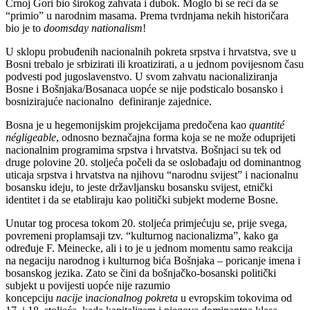
Crnoj Gori bio širokog zahvata i dubok. Moglo bi se reći da se
“primio” u narodnim masama. Prema tvrdnjama nekih historičara
bio je to
doomsday nationalism
!
U sklopu probuđenih nacionalnih pokreta srpstva i hrvatstva, sve u
Bosni trebalo je srbizirati ili kroatizirati, a u jednom povijesnom času
podvesti pod jugoslavenstvo. U svom zahvatu nacionaliziranja
Bosne i Bošnjaka/Bosanaca uopće se nije podsticalo bosansko i
bosnizirajuće nacionalno definiranje zajednice.
Bosna je u hegemonijskim projekcijama predočena kao
quantité
négligeable
, odnosno beznačajna forma koja se ne može oduprijeti
nacionalnim programima srpstva i hrvatstva. Bošnjaci su tek od
druge polovine 20. stoljeća počeli da se oslobađaju od dominantnog
uticaja srpstva i hrvatstva na njihovu “narodnu svijest” i nacionalnu
bosansku ideju, to jeste državljansku bosansku svijest, etnički
identitet i da se etabliraju kao politički subjekt moderne Bosne.
Unutar tog procesa tokom 20. stoljeća primjećuju se, prije svega,
povremeni proplamsaji tzv. “kulturnog nacionalizma”, kako ga
određuje F. Meinecke, ali i to je u jednom momentu samo reakcija
na negaciju narodnog i kulturnog bića Bošnjaka – poricanje imena i
bosanskog jezika. Zato se čini da bošnjačko-bosanski politički
subjekt u povijesti uopće nije razumio
koncepciju
nacije
i
nacionalnog pokreta
u evropskim tokovima od