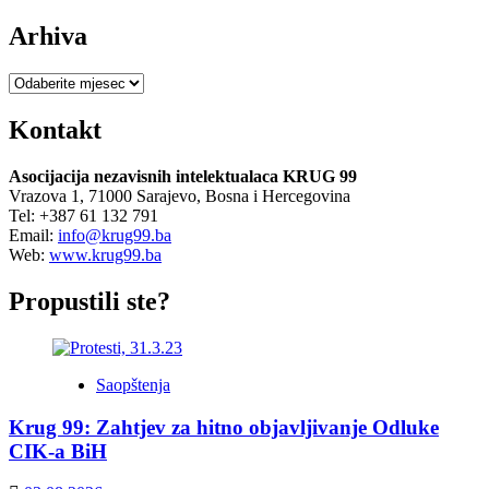
Arhiva
Arhiva
Kontakt
Asocijacija nezavisnih intelektualaca KRUG 99
Vrazova 1, 71000 Sarajevo, Bosna i Hercegovina
Tel: +387 61 132 791
Email:
info@krug99.ba
Web:
www.krug99.ba
Propustili ste?
Saopštenja
Krug 99: Zahtjev za hitno objavljivanje Odluke
CIK-a BiH