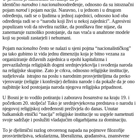
identično
narodno
i
nacionalno
određenje, odnosno da su istoznačni
pojam
narod
i pojam
nacija
. Naravno, i u jednom i u drugom
određenju, radi se o ljudima u jednoj zajednici, odnosno kod oba
određenja radi se o “narodu koji živi u nekoj zajednici”. Agresivni
populizam voli da nivelira razlike, da poništava fine nijase, da
zanemaruje raznoliko postojanje, da nas vraća u anahrone modele
koji su postali zastarjeli i nehumani.
Pojam
nacionalno
često se nalazi u sjeni pojma “nacionalističkog”
pa tako gubimo iz vida jednu dimenziju koja je bitno vezana za
organiziranje državnih zajednica u epohi kapitalizma i
prevazilaženja religijskih dogmi srednjevjekovlja i svođenja naroda
na religijske skupine. Zato je crkva, odnosno religijske institucije,
sudjelovala istrajno na poslu s narodnim prosvjetiteljima da preko
vjerovanje (religije i konfesije) definira narode i da pokaže da je ono
najbitnije kod postojanja naroda njegova religijska pripadnost.
U Bosni je to vodilo potiranju i zaboravu
bosanstva
na kraju 19. i
početkom 20. stoljeća! Tako je srednjevjekovna predstava o narodu i
njegovoj religijskoj određenosti preživjela do danas. Unutar
balkanskih etnički “nacija” religijske institucije su uspjele nametnuti
svoje sadržaje i poslužiti vladajućim oligarhijama za dominaciju.
To je djelimični razlog otvorenog napada na pojmove filozofije
prosvjetiteljstva, sekularizma, liberalizma, građanstva, znanstvene