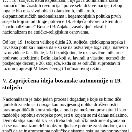
17. i 18. stoljeća, kada kapitalizam i njegova dominantna klasa
pomoću “buržoaskih revolucija” prave sebi države-nacije, i zbog
toga je bio opsesivni objekt ofanzivnih, militarnih,
ekspanzionističkih nacionalizama i hegemonijskih politika prvih
susjeda koji su od druge polovice 19. stoljeća otvoreno krenuli u
“nacionaliziranje” Bosne i Bošnjaka, zasnivajući vlastiti
nacionalizam na etničko-religijskim osnovama.
Od kraj 19. i tokom velikog dijela 20. stoljeća, cjelokupna srpska i
hrvatska politika i nauka dale su se na ostvarenje toga cilja, naravno
uz neviđene falsifikate, laži i izmišjotine, te uz stravične militarne
pothvate istrebljenja Bošnjaka koji su lavirali u vlastitoj nemoći do
posljednje decenije 20. stoljeća, kada su se odlučili suprotstaviti
razornoj agresiji Miloševićevog i Tuđmanovog režima.
V.
Zapriječena ideja bosanske autonomije u 19.
stoljeću
Nacionalizam je tako jedan proces i događanje koje se bitno tiče
ljudskih zajednica i
nacije
kao povijesnog oblika društvenosti i
pravno-političkih konstrukcija, a onda ga možemo posmatrati i kao
razdoblje (epohu) evropske povijesti u kojem se mi danas nalazimo.
Demokratija kao oblik vlasti treba biti politički instrument građana
da se nacionalizam drži u okviru ljudske potrebe za slobodom, a to
znači da se instrumentima političkog sistema osigura ravnopravnost i