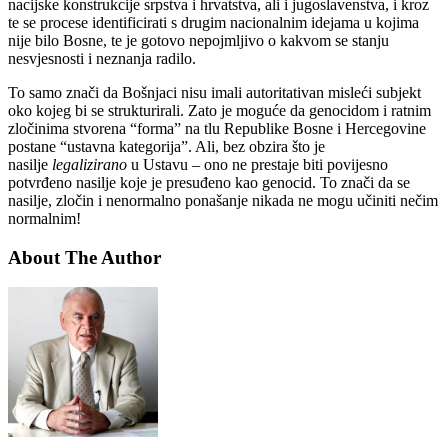
nacijske konstrukcije srpstva i hrvatstva, ali i jugoslavenstva, i kroz
te se procese identificirati s drugim nacionalnim idejama u kojima
nije bilo Bosne, te je gotovo nepojmljivo o kakvom se stanju
nesvjesnosti i neznanja radilo.
To samo znači da Bošnjaci nisu imali autoritativan misleći subjekt
oko kojeg bi se strukturirali. Zato je moguće da genocidom i ratnim
zločinima stvorena “forma” na tlu Republike Bosne i Hercegovine
postane “ustavna kategorija”. Ali, bez obzira što je
nasilje
legalizirano
u Ustavu – ono ne prestaje biti povijesno
potvrđeno nasilje koje je presuđeno kao genocid. To znači da se
nasilje, zločin i nenormalno ponašanje nikada ne mogu učiniti nečim
normalnim!
About The Author