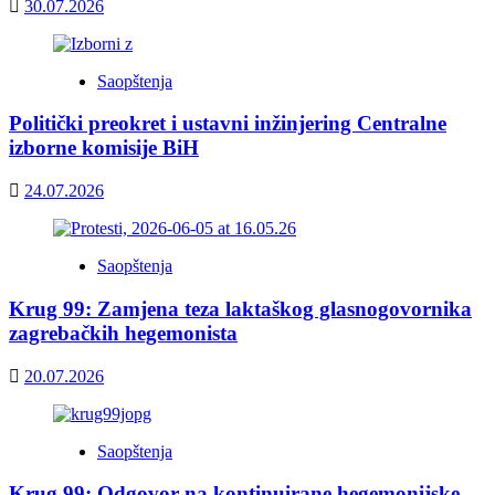
30.07.2026
Saopštenja
Politički preokret i ustavni inžinjering Centralne
izborne komisije BiH
24.07.2026
Saopštenja
Krug 99: Zamjena teza laktaškog glasnogovornika
zagrebačkih hegemonista
20.07.2026
Saopštenja
Krug 99: Odgovor na kontinuirane hegemonijske