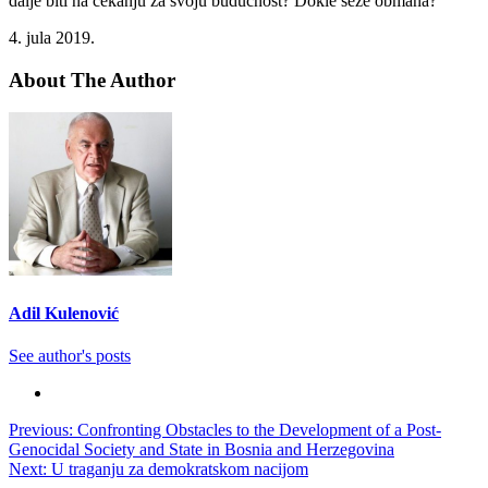
dalje biti na čekanju za svoju budućnost? Dokle seže obmana?
4. jula 2019.
About The Author
Adil Kulenović
See author's posts
Post
Previous:
Confronting Obstacles to the Development of a Post-
Genocidal Society and State in Bosnia and Herzegovina
navigation
Next:
U traganju za demokratskom nacijom