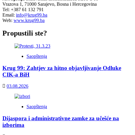
Vrazova 1, 71000 Sarajevo, Bosna i Hercegovina
Tel: +387 61 132 791
Email:
info@krug99.ba
Web:
www.krug99.ba
Propustili ste?
Saopštenja
Krug 99: Zahtjev za hitno objavljivanje Odluke
CIK-a BiH
03.08.2026
Saopštenja
Dijaspora i administrativne zamke za učešće na
izborima