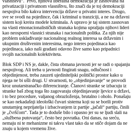
vlasništvu“. Prvo, njihova liberalna demokracija je zasnovana na
privatizaciji i privatnom vlasništvu, što znači da je toj demokraciji
nespojiva bilo kakva intervencija države u privatni interes. Drugo,
sve se svodi na pojedince, čak i kriminal u tranziciji, a ne na državni
sistem koji kreira modele kriminala. A upravo je taj sistem zasnovan
na vlasti etnonacionalističkih stranaka kojima upraljaju njihovi lideri
kao neosporni vlasnici stranaka i nacionalnih politka. Za njih nije
problem usklađivanje nacionalnog realnog interesa sa državnim i
ukupnim društvenim interesima, nego interes pojedinaca kao
pojedinaca, iako naši građani odavno žive samo kao pripadnici
svojih nacionalnih kolektiviteta.
Blok SDP i NS je, dakle, čista obmana javnosti jer se radi o spajanju
nespojivog. Ali treba u javnosti fingirati snagu, odlučnost i
objedinjenost, treba zauzeti ujediniteljski politički prostor kako u
njega ne bi ušli drugi. U stvarnosti, to „objedinjavanje“ se provodi
kroz unutarstranačko diferenciranje. Članovi stranke se izbacuju iz
stranke baš zbog toga što zagovaraju objedinjavanje ljevice u državi,
i to bez procedure, valjanog obrazloženja, brutalno i oholo. Ponašaju
se kao nekadašnji ideološki čuvari sistema koji su se borili protiv
unutarnjeg neprijatelja i izbacivanjem iz partije „jačali“ partiju, činili
je „čvršćom“. Tada je to doduše bilo i opasno jer su se ljudi slali na
„službena putovanja“, često bez povratka. Oni danas, na sreću,
nemaju ni te mehanizme ni takvu vlast tako da se stiče dojam da ne
znaju u kojem vremenu žive.