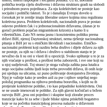
sistem, sistem raspodjele i socijalnu politiku. Uz to, liberalna
politička teorija cijelu društvenu i državnu strukturu gradi na slobodi
i prirodnom pravu pojedinaca. Za nju kolektiviteti ne postoje kao
socijalni i politički faktori. To je i današnju Evropu dovelo u
ćorsokak jer te zemlje imaju liberalne ustave kojima nisu regulirana
koletivna prava. Problem kolektivnih, nacionalnih prava je postao
odavno problem čak i u jednonacionalnim državama, (danas je to
gorući problem pojačan migrantskom krizom) a kamo li u
višeetničkim. Zato NS nema jasnu i konzistentnu politiku prema
državi BiH, njenoj Daytonskoj strukturi, nema rješenje nacionalnog
pitanja u BiH jer su s etničkim likvidirali i nacionalno. Etničko-
nacionalni problemi koji razdiru beha društvo i dijele državu za njih
ne postoje, za njih su i država i društvo u stabilnom stanju te je
nevažno da li su oni u vlasti ili u opoziciji. Svako uplitanje u to je za
njih vraćanje u prošlost, a prošlost treba zaboraviti, i sve one koji su
u njoj sudjelovali. Toj stranci je stoga važnija zaštita pasa lutalica
nego socijalna zaštita ljudi koju treba provoditi država, ili onih koje
psi ujedaju na ulicama, uz puno poštivanje dostojanstva životinja.
Njoj je važnije kako je uređen azil za pse i njihov smještaj nego
položaj prognanika na njihova predratna boravišta, s kojih su ih
protjerale kolektivne politike, i to kao pripadnike kolektiviteta. Oni
se ne usude imenovati te politike. Za njih glavni kočničari u bržem
razvoju BiH „jesu oni pojedinci i skupine koji zlorabe proces
tranzicije kako bi za sebe i ljude bliske njima priskrbili bogatstvo
koje se na početku tranzicijskog procesa nalazilo u državnom