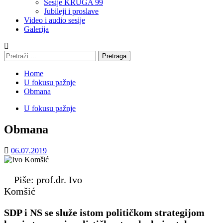
Sesije KRUGA 99
Jubileji i proslave
Video i audio sesije
Galerija
Pretraga:
Home
U fokusu pažnje
Obmana
U fokusu pažnje
Obmana
06.07.2019
Piše: prof.dr. Ivo
Komšić
SDP i NS se služe istom političkom strategijom