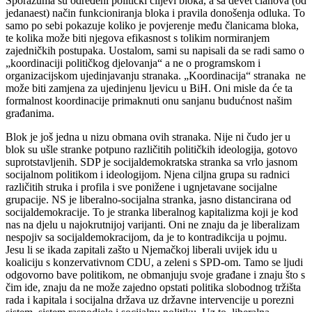
Sporazuma su određeni politički ciljevi bloka, a sa devet članova (od
jedanaest) način funkcioniranja bloka i pravila donošenja odluka. To
samo po sebi pokazuje koliko je povjerenje među članicama bloka,
te kolika može biti njegova efikasnost s tolikim normiranjem
zajedničkih postupaka. Uostalom, sami su napisali da se radi samo o
„koordinaciji političkog djelovanja“ a ne o programskom i
organizacijskom ujedinjavanju stranaka. „Koordinacija“ stranaka ne
može biti zamjena za ujedinjenu ljevicu u BiH. Oni misle da će ta
formalnost koordinacije primaknuti onu sanjanu budućnost našim
građanima.
Blok je još jedna u nizu obmana ovih stranaka. Nije ni čudo jer u
blok su ušle stranke potpuno različitih političkih ideologija, gotovo
suprotstavljenih. SDP je socijaldemokratska stranka sa vrlo jasnom
socijalnom politikom i ideologijom. Njena ciljna grupa su radnici
različitih struka i profila i sve ponižene i ugnjetavane socijalne
grupacije. NS je liberalno-socijalna stranka, jasno distancirana od
socijaldemokracije. To je stranka liberalnog kapitalizma koji je kod
nas na djelu u najokrutnijoj varijanti. Oni ne znaju da je liberalizam
nespojiv sa socijaldemokracijom, da je to kontradikcija u pojmu.
Jesu li se ikada zapitali zašto u Njemačkoj liberali uvijek idu u
koaliciju s konzervativnom CDU, a zeleni s SPD-om. Tamo se ljudi
odgovorno bave politikom, ne obmanjuju svoje građane i znaju što s
čim ide, znaju da ne može zajedno opstati politika slobodnog tržišta
rada i kapitala i socijalna država uz državne intervencije u porezni