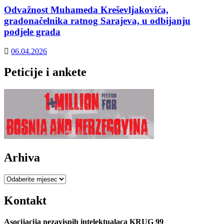
Odvažnost Muhameda Kreševljakovića,
gradonačelnika ratnog Sarajeva, u odbijanju
podjele grada
06.04.2026
Peticije i ankete
Arhiva
Arhiva
Kontakt
Asocijacija nezavisnih intelektualaca KRUG 99