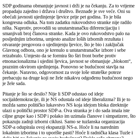
SDP godinama obmanjuje javnost i drži je na čekanju. Za to vrijeme
propadaju zajedno i država i društvo. Beznađe je sve veće. Oni su
obećali javnosti ujedinjenje ljevice prije pet godina. To je bila
kongresna odluka. Na tom zadatku rukovodstvo stranke nije radilo
ništa. Naprotiv, provodili su unutarstranačku diferencijaciju i
smanjivali broj članova stranke. Kada je ovo rukovodstvo palo na
posljednjim izborima, umjesto analize loših izbornih rezultata i
otvaranje pregovora o ujedinjenju ljevice, što je bio i zaključak
Glavnog odbora, ono je krenulo u unutarstranačke izbore i sebe
reizabralo. Umjesto da se formira što širi front borbe protiv
etnonacionalizma i ujedini ljevica, javnost se obmanjuje „blokom“,
praznim okvirom ujedinjenja. Ponovno se budućnost stavlja na
čekanje. Naravno, odgovornost za svoje loše strateške poteze
prebacuju na druge koji ne žele nikakvu odgođenu budućnost nego
je žele sada.
Pitanje je što se desilo? Nije li SDP odustao od ideje
socijaldemokracije, ili je NS odustala od ideje liberalizma? Ili je to
možda samo političko lukavstvo NS koja idejom bloka direktnije
ulazi u politički prostor SDP-a. Ova stranka je i do sada imala iste
ciljne grupe kao i SDP i polako im uzimala članove i simpatizere, što
pokazuju zadnji izborni ciklusi. Samo se tuzlanska organizacija
SDP-a odupirala ovoj ekspanziji NS-a. Hoće li na narednim
lokalnim izborima i to uporište pasti? Hoće li radnička klasa Tuzle i