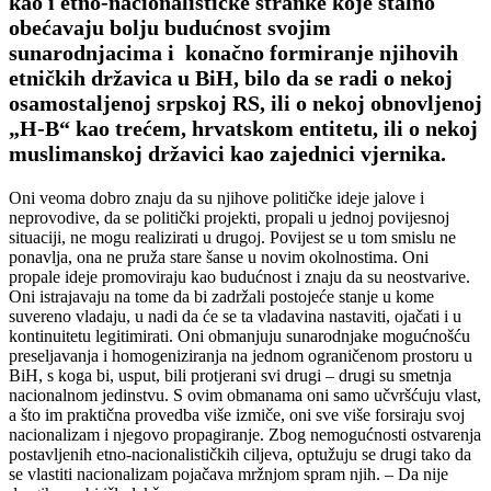
kao i etno-nacionalističke stranke koje stalno
obećavaju bolju budućnost svojim
sunarodnjacima i konačno formiranje njihovih
etničkih državica u BiH, bilo da se radi o nekoj
osamostaljenoj srpskoj RS, ili o nekoj obnovljenoj
„H-B“ kao trećem, hrvatskom entitetu, ili o nekoj
muslimanskoj državici kao zajednici vjernika.
Oni veoma dobro znaju da su njihove političke ideje jalove i
neprovodive, da se politički projekti, propali u jednoj povijesnoj
situaciji, ne mogu realizirati u drugoj. Povijest se u tom smislu ne
ponavlja, ona ne pruža stare šanse u novim okolnostima. Oni
propale ideje promoviraju kao budućnost i znaju da su neostvarive.
Oni istrajavaju na tome da bi zadržali postojeće stanje u kome
suvereno vladaju, u nadi da će se ta vladavina nastaviti, ojačati i u
kontinuitetu legitimirati. Oni obmanjuju sunarodnjake mogućnošću
preseljavanja i homogeniziranja na jednom ograničenom prostoru u
BiH, s koga bi, usput, bili protjerani svi drugi – drugi su smetnja
nacionalnom jedinstvu. S ovim obmanama oni samo učvršćuju vlast,
a što im praktična provedba više izmiče, oni sve više forsiraju svoj
nacionalizam i njegovo propagiranje. Zbog nemogućnosti ostvarenja
postavljenih etno-nacionalističkih ciljeva, optužuju se drugi tako da
se vlastiti nacionalizam pojačava mržnjom spram njih. – Da nije