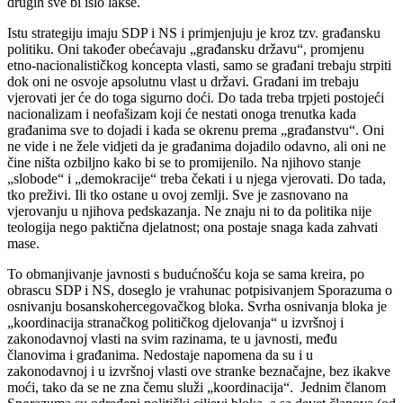
drugih sve bi išlo lakše.
Istu strategiju imaju SDP i NS i primjenjuju je kroz tzv. građansku
politiku. Oni također obećavaju „građansku državu“, promjenu
etno-nacionalističkog koncepta vlasti, samo se građani trebaju strpiti
dok oni ne osvoje apsolutnu vlast u državi. Građani im trebaju
vjerovati jer će do toga sigurno doći. Do tada treba trpjeti postojeći
nacionalizam i neofašizam koji će nestati onoga trenutka kada
građanima sve to dojadi i kada se okrenu prema „građanstvu“. Oni
ne vide i ne žele vidjeti da je građanima dojadilo odavno, ali oni ne
čine ništa ozbiljno kako bi se to promijenilo. Na njihovo stanje
„slobode“ i „demokracije“ treba čekati i u njega vjerovati. Do tada,
tko preživi. Ili tko ostane u ovoj zemlji. Sve je zasnovano na
vjerovanju u njihova pedskazanja. Ne znaju ni to da politika nije
teologija nego paktična djelatnost; ona postaje snaga kada zahvati
mase.
To obmanjivanje javnosti s budućnošću koja se sama kreira, po
obrascu SDP i NS, doseglo je vrahunac potpisivanjem Sporazuma o
osnivanju bosanskohercegovačkog bloka. Svrha osnivanja bloka je
„koordinacija stranačkog političkog djelovanja“ u izvršnoj i
zakonodavnoj vlasti na svim razinama, te u javnosti, među
članovima i građanima. Nedostaje napomena da su i u
zakonodavnoj i u izvršnoj vlasti ove stranke beznačajne, bez ikakve
moći, tako da se ne zna čemu služi „koordinacija“. Jednim članom