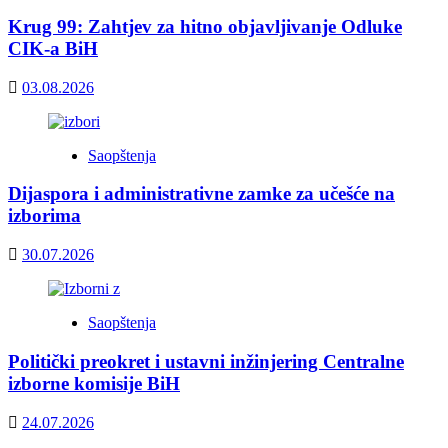
Krug 99: Zahtjev za hitno objavljivanje Odluke
CIK-a BiH
03.08.2026
Saopštenja
Dijaspora i administrativne zamke za učešće na
izborima
30.07.2026
Saopštenja
Politički preokret i ustavni inžinjering Centralne
izborne komisije BiH
24.07.2026