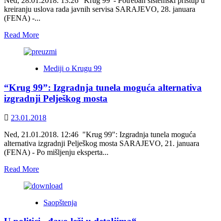
Ned, 28.01.2018. 13:26 'Krug 99' - Potreban sistemski pristup u
kreiranju uslova rada javnih servisa SARAJEVO, 28. januara
(FENA) -...
Read
Read More
more
about
Krug
Mediji o Krugu 99
99:
Javni
“Krug 99”: Izgradnja tunela moguća alternativa
servis
od
izgradnji Pelješkog mosta
presudne
važnosti
23.01.2018
u
procesima
Ned, 21.01.2018. 12:46 "Krug 99": Izgradnja tunela moguća
koji
alternativa izgradnji Pelješkog mosta SARAJEVO, 21. januara
bi
(FENA) - Po mišljenju eksperta...
mogli
povesti
Read
Read More
u
more
nove
about
vidike
“Krug
Saopštenja
99”:
Izgradnja