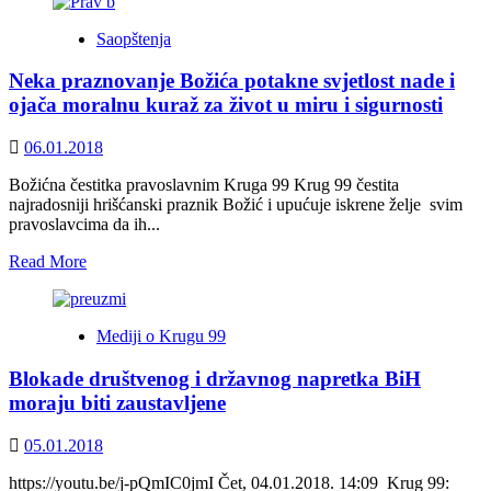
about
Hadžidedić:
Saopštenja
U
BiH
Neka praznovanje Božića potakne svjetlost nade i
nedostaje
elementarna
ojača moralnu kuraž za život u miru i sigurnosti
politička
svijest
06.01.2018
Božićna čestitka pravoslavnim Kruga 99 Krug 99 čestita
najradosniji hrišćanski praznik Božić i upućuje iskrene želje svim
pravoslavcima da ih...
Read
Read More
more
about
Neka
Mediji o Krugu 99
praznovanje
Božića
Blokade društvenog i državnog napretka BiH
potakne
svjetlost
moraju biti zaustavljene
nade
i
05.01.2018
ojača
moralnu
https://youtu.be/j-pQmIC0jmI Čet, 04.01.2018. 14:09 Krug 99: