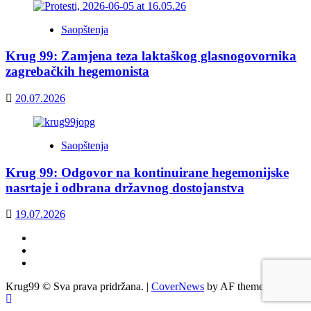
Saopštenja
Krug 99: Zamjena teza laktaškog glasnogovornika
zagrebačkih hegemonista
20.07.2026
Saopštenja
Krug 99: Odgovor na kontinuirane hegemonijske
nasrtaje i odbrana državnog dostojanstva
19.07.2026
Facebook
Twitter
YouTube
Krug99 © Sva prava pridržana.
|
CoverNews
by AF themes.