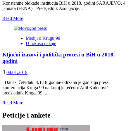
kuraž
Konstantne blokade institucija BiH u 2018. godini SARAJEVO, 4.
za
januara (FENA) - Predsjednik Asocijacije...
život
u
Read
Read More
miru
more
i
about
sigurnosti
Blokade
Mediji o Krugu 99
društvenog
U fokusu pažnje
i
državnog
Ključni izazovi i politički procesi u BiH u 2018.
napretka
BiH
godini
moraju
biti
04.01.2018
zaustavljene
Danas, četvrtak, 4.1.18.godine održana je godišnja press
konferencija Kruga 99 na kojoj je rečeno: Adil Kulenović,
predsjednik Kruga 99:...
Read
Read More
more
about
Peticije i ankete
Ključni
izazovi
i