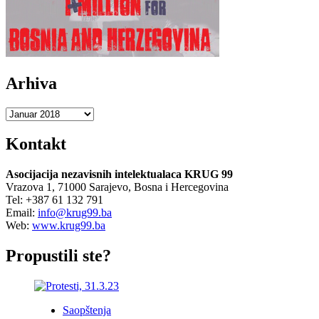
politički
procesi
u
BiH
u
2018.
Arhiva
godini
Arhiva
Kontakt
Asocijacija nezavisnih intelektualaca KRUG 99
Vrazova 1, 71000 Sarajevo, Bosna i Hercegovina
Tel: +387 61 132 791
Email:
info@krug99.ba
Web:
www.krug99.ba
Propustili ste?
Saopštenja