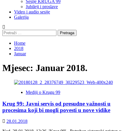
Sesije KRUGA 99
Jubileji i proslave
Video i audio sesije
Galerija
Pretraga:
Home
2018
Januar
Mjesec:
Januar 2018.
Mediji o Krugu 99
Krug 99: Javni servis od presudne važnosti u
procesima koji bi mogli povesti u nove vidike
28.01.2018