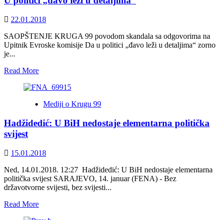
U politici „đavo leži u detaljima“
tunela
moguća
alternativa
22.01.2018
izgradnji
Pelješkog
SAOPŠTENJE KRUGA 99 povodom skandala sa odgovorima na
mosta
Upitnik Evroske komisije Da u politici „đavo leži u detaljima“ zorno
je...
Read
Read More
more
about
U
Mediji o Krugu 99
politici
„đavo
Hadžidedić: U BiH nedostaje elementarna politička
leži
u
svijest
detaljima“
15.01.2018
Ned, 14.01.2018. 12:27 Hadžidedić: U BiH nedostaje elementarna
politička svijest SARAJEVO, 14. januar (FENA) - Bez
državotvorne svijesti, bez svijesti...
Read
Read More
more