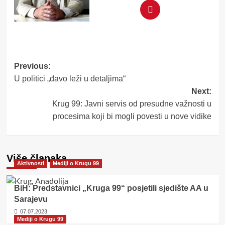
Post
Previous:
U politici „đavo leži u detaljima“
navigation
Next:
Krug 99: Javni servis od presudne važnosti u
procesima koji bi mogli povesti u nove vidike
Više članaka
Aktivnosti
Mediji o Krugu 99
BiH: Predstavnici „Kruga 99“ posjetili sjedište AA u
Sarajevu
07.07.2023
Mediji o Krugu 99