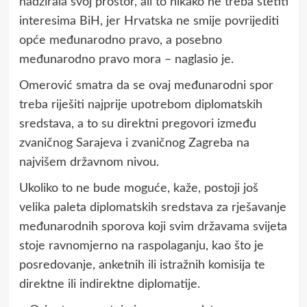
nadzirala svoj prostor, ali to nikako ne treba štetiti
interesima BiH, jer Hrvatska ne smije povrijediti
opće međunarodno pravo, a posebno
međunarodno pravo mora – naglasio je.
Omerović smatra da se ovaj međunarodni spor
treba riješiti najprije upotrebom diplomatskih
sredstava, a to su direktni pregovori između
zvaničnog Sarajeva i zvaničnog Zagreba na
najvišem državnom nivou.
Ukoliko to ne bude moguće, kaže, postoji još
velika paleta diplomatskih sredstava za rješavanje
međunarodnih sporova koji svim državama svijeta
stoje ravnomjerno na raspolaganju, kao što je
posredovanje, anketnih ili istražnih komisija te
direktne ili indirektne diplomatije.