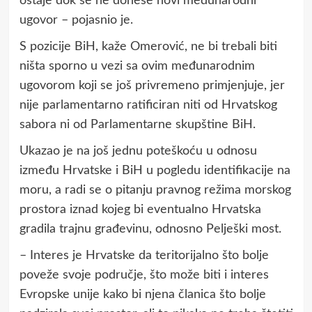
ostaje dok se ne donese novi međunarodni
ugovor – pojasnio je.
S pozicije BiH, kaže Omerović, ne bi trebali biti
ništa sporno u vezi sa ovim međunarodnim
ugovorom koji se još privremeno primjenjuje, jer
nije parlamentarno ratificiran niti od Hrvatskog
sabora ni od Parlamentarne skupštine BiH.
Ukazao je na još jednu poteškoću u odnosu
između Hrvatske i BiH u pogledu identifikacije na
moru, a radi se o pitanju pravnog režima morskog
prostora iznad kojeg bi eventualno Hrvatska
gradila trajnu građevinu, odnosno Pelješki most.
– Interes je Hrvatske da teritorijalno što bolje
poveže svoje područje, što može biti i interes
Evropske unije kako bi njena članica što bolje