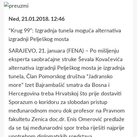
Ned, 21.01.2018. 12:46
“Krug 99”: Izgradnja tunela moguća alternativa
izgradnji Pelješkog mosta
SARAJEVO, 21. januara (FENA) – Po mišljenju
eksperta saobraćajne struke Ševala Kovačevića
alternativa izgradnji Pelješkog mosta je izgradnja
tunela, Član Pomorskog društva “Jadransko
more” Izet Bajrambašić smatra da Bosna i
Hercegovina treba Hrvatskoj što prije dostaviti
Sporazum o koridoru za slobodan pristup
međunarodnom moru dok profesor na Pravnom
fakultetu Zenica doc.dr. Enis Omerović predlaže
da se taj međunarodni spor treba riješiti najprije
upotrebom diplomatskih sredstava.