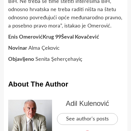
BiH. Ne treba se time štetiti interesima BiH,
odnosno hrvatska ne treba raditi ništa na štetu
odnosno povređujući opće međunarodno pravno,
a posebno pravo mora”, istakao je Omerović.
Enis OmerovićKrug 99Ševal Kovačević
Novinar
Alma Çekovic
Objavljeno
Senita Şeherçehayiç
About The Author
Adil Kulenović
See author's posts