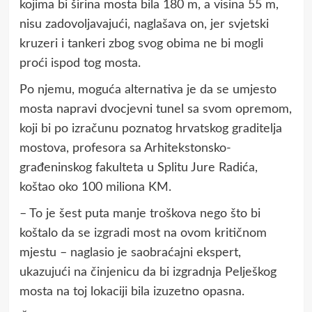
kojima bi širina mosta bila 180 m, a visina 55 m,
nisu zadovoljavajući, naglašava on, jer svjetski
kruzeri i tankeri zbog svog obima ne bi mogli
proći ispod tog mosta.
Po njemu, moguća alternativa je da se umjesto
mosta napravi dvocjevni tunel sa svom opremom,
koji bi po izračunu poznatog hrvatskog graditelja
mostova, profesora sa Arhitekstonsko-
građeninskog fakulteta u Splitu Jure Radića,
koštao oko 100 miliona KM.
– To je šest puta manje troškova nego što bi
koštalo da se izgradi most na ovom kritičnom
mjestu – naglasio je saobraćajni ekspert,
ukazujući na činjenicu da bi izgradnja Pelješkog
mosta na toj lokaciji bila izuzetno opasna.