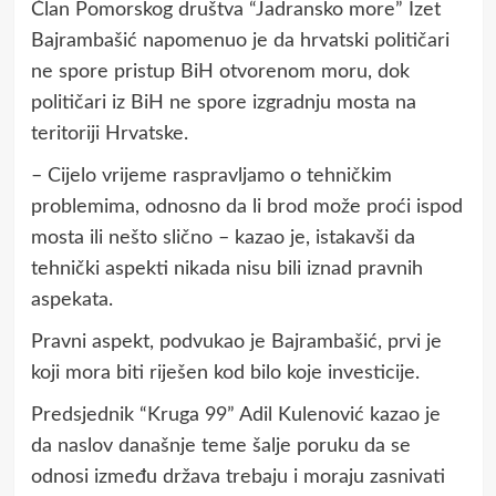
Član Pomorskog društva “Jadransko more” Izet
Bajrambašić napomenuo je da hrvatski političari
ne spore pristup BiH otvorenom moru, dok
političari iz BiH ne spore izgradnju mosta na
teritoriji Hrvatske.
– Cijelo vrijeme raspravljamo o tehničkim
problemima, odnosno da li brod može proći ispod
mosta ili nešto slično – kazao je, istakavši da
tehnički aspekti nikada nisu bili iznad pravnih
aspekata.
Pravni aspekt, podvukao je Bajrambašić, prvi je
koji mora biti riješen kod bilo koje investicije.
Predsjednik “Kruga 99” Adil Kulenović kazao je
da naslov današnje teme šalje poruku da se
odnosi između država trebaju i moraju zasnivati