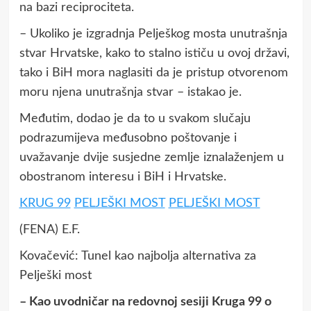
na bazi reciprociteta.
– Ukoliko je izgradnja Pelješkog mosta unutrašnja
stvar Hrvatske, kako to stalno ističu u ovoj državi,
tako i BiH mora naglasiti da je pristup otvorenom
moru njena unutrašnja stvar – istakao je.
Međutim, dodao je da to u svakom slučaju
podrazumijeva međusobno poštovanje i
uvažavanje dvije susjedne zemlje iznalaženjem u
obostranom interesu i BiH i Hrvatske.
KRUG 99
PELJEŠKI MOST
PELJEŠKI MOST
(FENA) E.F.
Kovačević: Tunel kao najbolja alternativa za
Pelješki most
– Kao uvodničar na redovnoj sesiji Kruga 99 o