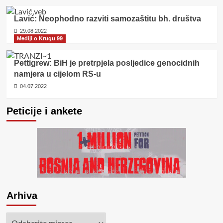
Lavić: Neophodno razviti samozaštitu bh. društva
29.08.2022
Mediji o Krugu 99
Pettigrew: BiH je pretrpjela posljedice genocidnih
namjera u cijelom RS-u
04.07.2022
Peticije i ankete
Arhiva
Arhiva