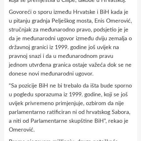
koja se premjestila u Čilipe, takođe u Hrvatskoj.
Govoreći o sporu između Hrvatske i BiH kada je
u pitanju gradnja Pelješkog mosta, Enis Omerović,
stručnjak za međunarodno pravo, podsjetio je je
da je međunarodni ugovor između dviju zemalja o
državnoj granici iz 1999. godine još uvijek na
pravnoj snazi i da u međunarodnom pravu
jednom utvrđena granica ostaje važeća dok se ne
donese novi međunarodni ugovor.
“Sa pozicije BiH ne bi trebalo da išta bude sporno
u pogledu sporazuma iz 1999. godine, koji se još
uvijek privremeno primjenjuje, ozbirom da nije
parlamentarno ratificiran ni od hrvatskog Sabora,
a niti od Parlamentarne skupštine BiH”, rekao je
Omerović.