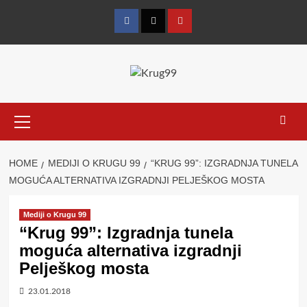
Skip
to
Facebook
Twitter
YouTube
content
Primary
Menu
HOME
MEDIJI O KRUGU 99
“KRUG 99”: IZGRADNJA TUNELA
MOGUĆA ALTERNATIVA IZGRADNJI PELJEŠKOG MOSTA
Mediji o Krugu 99
“Krug 99”: Izgradnja tunela
moguća alternativa izgradnji
Pelješkog mosta
23.01.2018