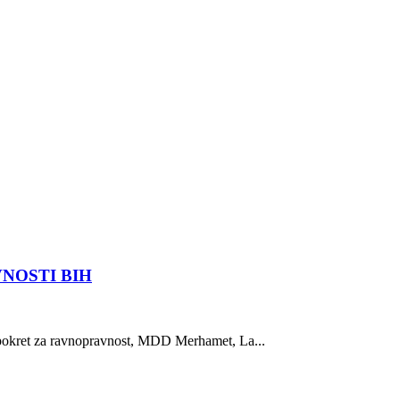
NOSTI BIH
a-pokret za ravnopravnost, MDD Merhamet, La...