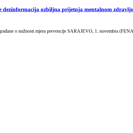
dezinformacija ozbiljna prijetnja mentalnom zdravlj
i građane o nužnosti mjera prevencije SARAJEVO, 1. novembra (FENA) 