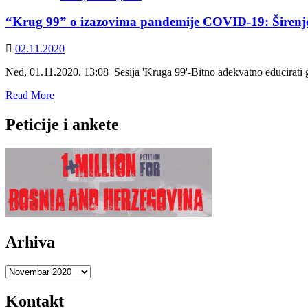
i
“Krug 99” o izazovima pandemije COVID-19: Širenje 
građanska
odgovornost
02.11.2020
Ned, 01.11.2020. 13:08 Sesija 'Kruga 99'-Bitno adekvatno educirat
Read
Read More
more
about
Peticije i ankete
“Krug
99”
o
izazovima
pandemije
COVID-
19:
Širenje
dezinformacija
Arhiva
ozbiljna
prijetnja
mentalnom
Arhiva
zdravlju
Kontakt