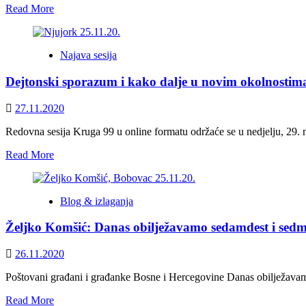
Read
Read More
more
about
Alkalaj:
Najava sesija
Dejton
jeste
Dejtonski sporazum i kako dalje u novim okolnostim
nesavršen,
ali
on
27.11.2020
nije
ni
Redovna sesija Kruga 99 u online formatu održaće se u nedjelju, 29. 
predviđen
Read
Read More
da
more
bude
about
trajan
Dejtonski
Blog & izlaganja
sporazum
i
Željko Komšić: Danas obilježavamo sedamdest i sedm
kako
dalje
u
26.11.2020
novim
okolnostima
Poštovani građani i građanke Bosne i Hercegovine Danas obilježavam
Read
Read More