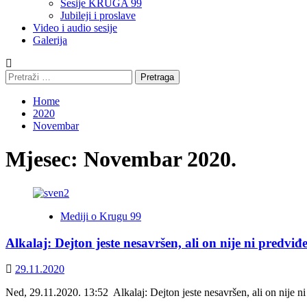
Sesije KRUGA 99
Jubileji i proslave
Video i audio sesije
Galerija
Pretraga:
Home
2020
Novembar
Mjesec:
Novembar 2020.
Mediji o Krugu 99
Alkalaj: Dejton jeste nesavršen, ali on nije ni predvi
29.11.2020
Ned, 29.11.2020. 13:52 Alkalaj: Dejton jeste nesavršen, ali on nij