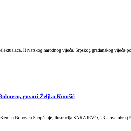
intelektualaca, Hrvatskog narodnog vijeća, Srpskog građanskog vijeća
a Bobovcu, govori Željko Komšić
bilježen na Bobovcu Saopćenje, Ilustracija SARAJEVO, 23. novembra (