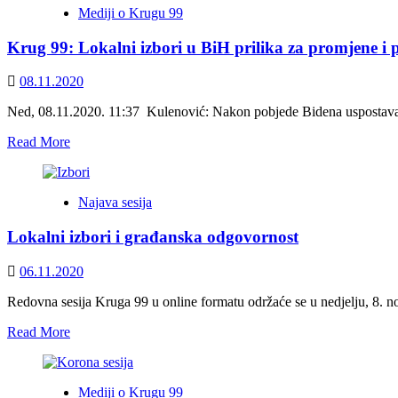
Mediji o Krugu 99
tri
zemlje
Krug 99: Lokalni izbori u BiH prilika za promjene i 
drumom,
a
politika
08.11.2020
ipak
šumom
Ned, 08.11.2020. 11:37 Kulenović: Nakon pobjede Bidena uspostava
–
Read
Read More
hidroelektrane
more
na
about
Drini
Krug
Najava sesija
99:
Lokalni
Lokalni izbori i građanska odgovornost
izbori
u
BiH
06.11.2020
prilika
za
Redovna sesija Kruga 99 u online formatu održaće se u nedjelju, 8. n
promjene
Read
Read More
i
more
poželjan
about
korektiv
Lokalni
Mediji o Krugu 99
izbori