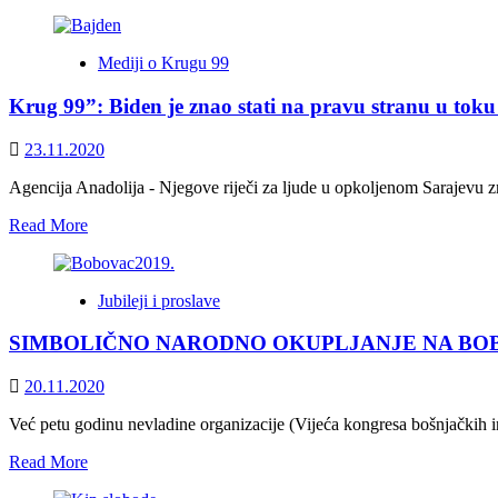
more
about
Dan
Mediji o Krugu 99
državnosti
BiH
Krug 99”: Biden je znao stati na pravu stranu u toku
bit
će
tradicionalno
23.11.2020
obilježen
na
Agencija Anadolija - Njegove riječi za ljude u opkoljenom Sarajevu zn
Bobovcu,
Read
Read More
govori
more
Željko
about
Komšić
Krug
Jubileji i proslave
99”:
Biden
SIMBOLIČNO NARODNO OKUPLJANJE NA BO
je
znao
stati
20.11.2020
na
pravu
Već petu godinu nevladine organizacije (Vijeća kongresa bošnjačkih
stranu
Read
Read More
u
more
toku