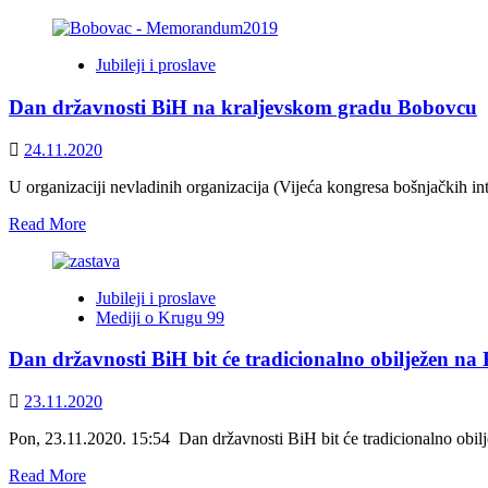
more
about
Željko
Jubileji i proslave
Komšić:
Danas
Dan državnosti BiH na kraljevskom gradu Bobovcu
obilježavamo
sedamdest
i
24.11.2020
sedmu
godišnjicu
U organizaciji nevladinih organizacija (Vijeća kongresa bošnjačkih 
obnove
Read
Read More
državnosti
more
BiH
about
Dan
Jubileji i proslave
državnosti
Mediji o Krugu 99
BiH
na
Dan državnosti BiH bit će tradicionalno obilježen n
kraljevskom
gradu
Bobovcu
23.11.2020
Pon, 23.11.2020. 15:54 Dan državnosti BiH bit će tradicionalno o
Read
Read More