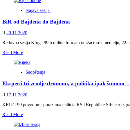
about
agresije
SIMBOLIČNO
na
Najava sesija
NARODNO
BiH
OKUPLJANJE
BiH od Bajdena do Bajdena
NA
BOBOVCU
POVODOM
20.11.2020
25.
NOVEMBRA
Redovna sesija Kruga 99 u online formatu održaće se u nedjelju, 22. 
DANA
Read
Read More
DRŽAVNOSTI
more
BIH
about
BiH
Saopštenja
od
Bajdena
Eksperti tri zemlje drumom, a politika ipak šumom –
do
Bajdena
17.11.2020
KRUG 99 povodom sporazuma entiteta RS i Republike Srbije o izgradnji
Read
Read More
more
about
Eksperti