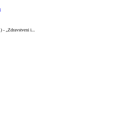
u
- „Zdravstveni i...