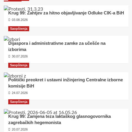
Krug 99: Zahtjev za hitno objavljivanje Odluke CIK-a BiH
03.08.2026
Saopštenja
Dijaspora i administrativne zamke za učešće na
izborima
30.07.2026
Saopštenja
Politički preokret i ustavni inžinjering Centralne izborne
komisije BiH
24.07.2026
Saopštenja
Krug 99: Zamjena teza laktaškog glasnogovornika
zagrebačkih hegemonista
20.07.2026