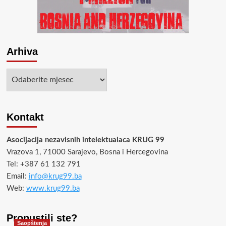
BiH
Arhiva
Arhiva
Kontakt
Asocijacija nezavisnih intelektualaca KRUG 99
Vrazova 1, 71000 Sarajevo, Bosna i Hercegovina
Tel: +387 61 132 791
Email:
info@krug99.ba
Web:
www.krug99.ba
Propustili ste?
Saopštenja