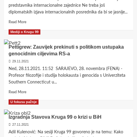
presuda
predstavnika internacionalne zajednice Ne treba još
Evropskog
diplomatskih izjava internacionalnih posrednika da bi se jasnije...
suda
za
Read
Read More
ljudska
more
Mediji o Krugu 99
prava
about
Krug
99:
Pettigrew: Zauvijek prekinuti s politikom ustupaka
Isključenje
genocidnim ciljevima RS-a
BiH
29.11.2021
iz
zajednice
Ned, 28.11.2021. 11:52 SARAJEVO, 28. novembra (FENA) -
modernih
Profesor filozofije i studija holokausta i genocida s Univerziteta
demokratskih
Southern Connecticut u...
država
Read
Read More
more
U fokusu pažnje
about
Pettigrew:
Zauvijek
Izgradnja Stavova Kruga 99 o krizi u BiH
prekinuti
27.11.2021
s
Adil Kulenović: Na sesiji Kruga 99 govoreno je na temu: Kako
politikom