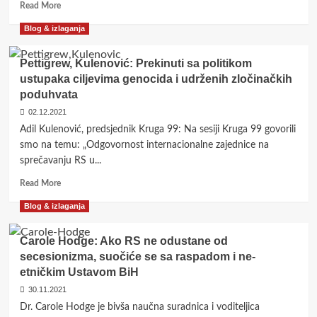
Read
Read More
more
Blog & izlaganja
about
Ratovi,
nasilje
Pettigrew, Kulenović: Prekinuti sa politikom
i
ustupaka ciljevima genocida i udrženih zločinačkih
ideologije:
poduhvata
Balkan
od
02.12.2021
19-
Adil Kulenović, predsjednik Kruga 99: Na sesiji Kruga 99 govorili
tog
smo na temu: „Odgovornost internacionalne zajednice na
stoljeća
sprečavanju RS u...
do
danas
Read
Read More
more
Blog & izlaganja
about
Pettigrew,
Kulenović:
Carole Hodge: Ako RS ne odustane od
Prekinuti
secesionizma, suočiće se sa raspadom i ne-
sa
etničkim Ustavom BiH
politikom
ustupaka
30.11.2021
ciljevima
Dr. Carole Hodge je bivša naučna suradnica i voditeljica
genocida