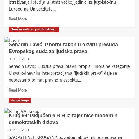
istraživanja i studija u istraživačkoj jedinici za jugoistočnu
i
Europu na Univerzitetu...
udrženih
zločinačkih
Read
Read More
poduhvata
more
Naučni radovi, publicistika...
about
Carole
Hodge:
Senadin Lavić: Izborni zakon u okviru presuda
Ako
Evropskog suda za ljudska prava
RS
30.11.2021
ne
odustane
Senadin Lavić: Ljudska prava, pravni propisi i moralne kategorije
od
U svakodnevnim interpretacijama “ljudskih prava” daje se
secesionizma,
neprestano primat pravnom aspektu...
suočiće
se
Read
Read More
sa
more
Saopštenja
raspadom
about
i
Senadin
ne-
Lavić:
Krug 99: Isključenje BiH iz zajednice modernih
etničkim
Izborni
demokratskih država
Ustavom
zakon
29.11.2021
BiH
u
okviru
SAOPŠTENJE KRUGA 99 povodom aktuelnih posredovanja