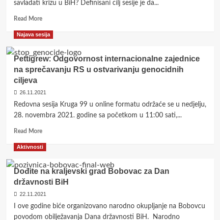
ustupaka
savladati krizu u BiH? Definisani cilj sesije je da...
genocidnim
Read
Read More
ciljevima
more
RS-
Najava sesija
about
a
Izgradnja
Stavova
Pettigrew: Odgovornost internacionalne zajednice
Kruga
na sprečavanju RS u ostvarivanju genocidnih
99
ciljeva
o
krizi
26.11.2021
u
Redovna sesija Kruga 99 u online formatu održaće se u nedjelju,
BiH
28. novembra 2021. godine sa početkom u 11:00 sati,...
Read
Read More
more
Aktivnosti
about
Pettigrew:
Odgovornost
Dođite na kraljevski grad Bobovac za Dan
internacionalne
državnosti BiH
zajednice
22.11.2021
na
sprečavanju
I ove godine biće organizovano narodno okupljanje na Bobovcu
RS
povodom obilježavanja Dana državnosti BiH. Narodno