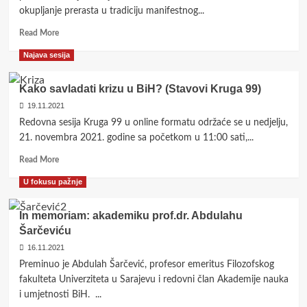
u
okupljanje prerasta u tradiciju manifestnog...
ostvarivanju
genocidnih
Read
Read More
ciljeva
more
Najava sesija
about
Dođite
na
Kako savladati krizu u BiH? (Stavovi Kruga 99)
kraljevski
19.11.2021
grad
Redovna sesija Kruga 99 u online formatu održaće se u nedjelju,
Bobovac
za
21. novembra 2021. godine sa početkom u 11:00 sati,...
Dan
Read
Read More
državnosti
more
BiH
U fokusu pažnje
about
Kako
savladati
In memoriam: akademiku prof.dr. Abdulahu
krizu
Šarčeviću
u
16.11.2021
BiH?
(Stavovi
Preminuo je Abdulah Šarčević, profesor emeritus Filozofskog
Kruga
fakulteta Univerziteta u Sarajevu i redovni član Akademije nauka
99)
i umjetnosti BiH. ...