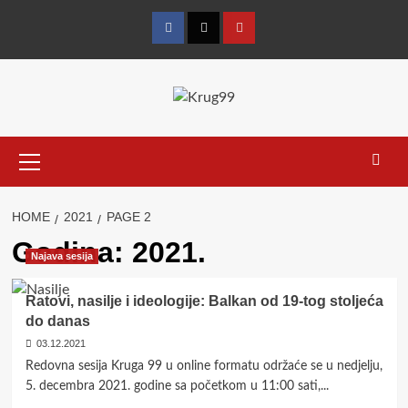
Skip
to
Facebook
Twitter
YouTube
content
Primary
Menu
HOME
2021
PAGE 2
Godina:
2021.
Najava sesija
Ratovi, nasilje i ideologije: Balkan od 19-tog stoljeća
do danas
03.12.2021
Redovna sesija Kruga 99 u online formatu održaće se u nedjelju,
5. decembra 2021. godine sa početkom u 11:00 sati,...