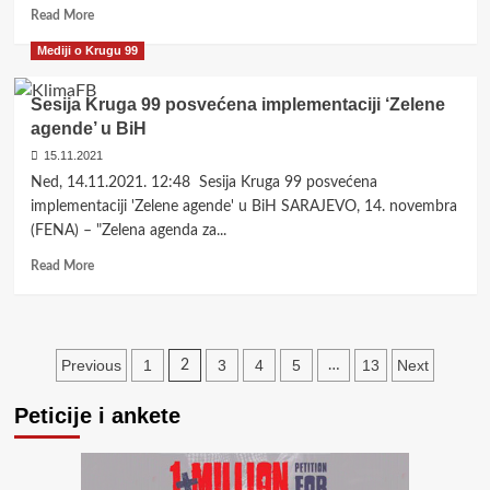
Read
Read More
more
Mediji o Krugu 99
about
In
memoriam:
Sesija Kruga 99 posvećena implementaciji ‘Zelene
akademiku
agende’ u BiH
prof.dr.
15.11.2021
Abdulahu
Šarčeviću
Ned, 14.11.2021. 12:48 Sesija Kruga 99 posvećena
implementaciji 'Zelene agende' u BiH SARAJEVO, 14. novembra
(FENA) – "Zelena agenda za...
Read
Read More
more
about
Sesija
Kruga
Posts
Previous
1
3
4
5
13
Next
2
…
99
posvećena
pagination
implementaciji
Peticije i ankete
‘Zelene
agende’
u