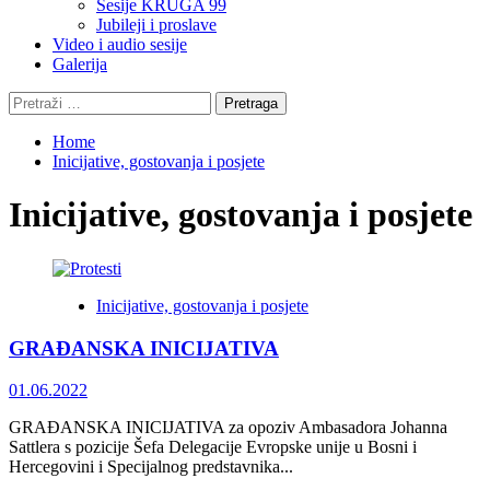
Sesije KRUGA 99
Jubileji i proslave
Video i audio sesije
Galerija
Pretraga:
Home
Inicijative, gostovanja i posjete
Inicijative, gostovanja i posjete
Inicijative, gostovanja i posjete
GRAĐANSKA INICIJATIVA
01.06.2022
GRAĐANSKA INICIJATIVA za opoziv Ambasadora Johanna
Sattlera s pozicije Šefa Delegacije Evropske unije u Bosni i
Hercegovini i Specijalnog predstavnika...