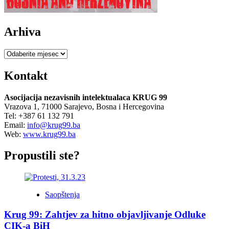
i
teritorijalni
integritet
Arhiva
države
Bosne
i
Arhiva
Hercegovine
Kontakt
Asocijacija nezavisnih intelektualaca KRUG 99
Vrazova 1, 71000 Sarajevo, Bosna i Hercegovina
Tel: +387 61 132 791
Email:
info@krug99.ba
Web:
www.krug99.ba
Propustili ste?
Saopštenja
Krug 99: Zahtjev za hitno objavljivanje Odluke
CIK-a BiH