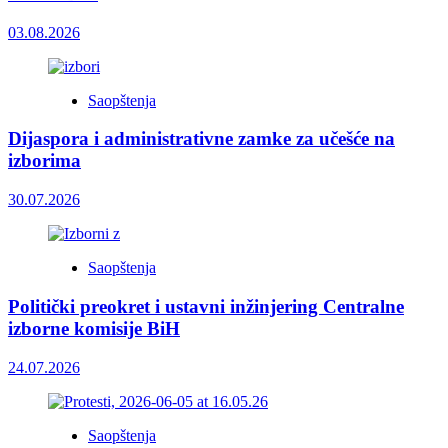
03.08.2026
Saopštenja
Dijaspora i administrativne zamke za učešće na
izborima
30.07.2026
Saopštenja
Politički preokret i ustavni inžinjering Centralne
izborne komisije BiH
24.07.2026
Saopštenja