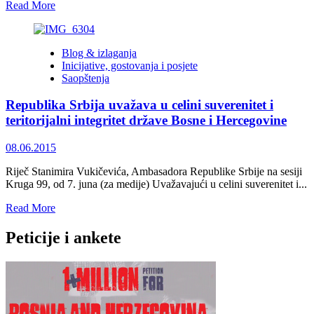
Read
Read More
more
about
APEL
Blog & izlaganja
PETTIGREWA:
Inicijative, gostovanja i posjete
Hajde
Saopštenja
da
stanemo
Republika Srbija uvažava u celini suverenitet i
uz
Srebrenicu,
teritorijalni integritet države Bosne i Hercegovine
hajde
da
08.06.2015
stanemo
uz
Riječ Stanimira Vukičevića, Ambasadora Republike Srbije na sesiji
Bosnu
Kruga 99, od 7. juna (za medije) Uvažavajući u celini suverenitet i...
i
Hercegovinu!
Read
Read More
more
about
Peticije i ankete
Republika
Srbija
uvažava
u
celini
suverenitet