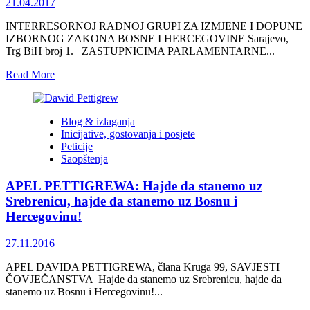
21.04.2017
INTERRESORNOJ RADNOJ GRUPI ZA IZMJENE I DOPUNE
IZBORNOG ZAKONA BOSNE I HERCEGOVINE Sarajevo,
Trg BiH broj 1. ZASTUPNICIMA PARLAMENTARNE...
Read
Read More
more
about
PRIJEDLOZI
Blog & izlaganja
KRUGA
Inicijative, gostovanja i posjete
99
Peticije
ZA
Saopštenja
IZMJENE
I
APEL PETTIGREWA: Hajde da stanemo uz
DOPUNE
IZBORNOG
Srebrenicu, hajde da stanemo uz Bosnu i
ZAKONA
Hercegovinu!
BOSNE
I
27.11.2016
HERCEGOVINE
APEL DAVIDA PETTIGREWA, člana Kruga 99, SAVJESTI
ČOVJEČANSTVA Hajde da stanemo uz Srebrenicu, hajde da
stanemo uz Bosnu i Hercegovinu!...