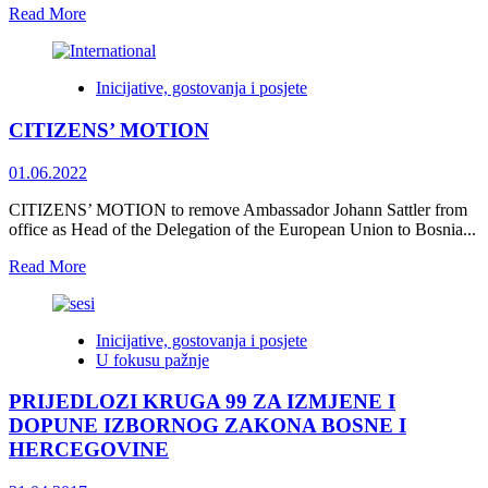
Read
Read More
more
about
GRAĐANSKA
Inicijative, gostovanja i posjete
INICIJATIVA
CITIZENS’ MOTION
01.06.2022
CITIZENS’ MOTION to remove Ambassador Johann Sattler from
office as Head of the Delegation of the European Union to Bosnia...
Read
Read More
more
about
CITIZENS’
Inicijative, gostovanja i posjete
MOTION
U fokusu pažnje
PRIJEDLOZI KRUGA 99 ZA IZMJENE I
DOPUNE IZBORNOG ZAKONA BOSNE I
HERCEGOVINE