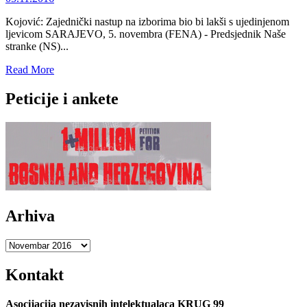
Kojović: Zajednički nastup na izborima bio bi lakši s ujedinjenom
ljevicom SARAJEVO, 5. novembra (FENA) - Predsjednik Naše
stranke (NS)...
Read
Read More
more
about
Peticije i ankete
Kojović:
Zajednički
nastup
na
izborima
bio
bi
lakši
s
Arhiva
ujedinjenom
ljevicom
Arhiva
Kontakt
Asocijacija nezavisnih intelektualaca KRUG 99