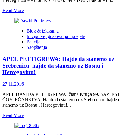
Herceg Bosne Autor: P. Z./ Foto: Fena Izvor: Faktor Adil...
Read
Read More
more
about
Adil
Blog & izlaganja
Kulenović:
Inicijative, gostovanja i posjete
Hrvatska
Peticije
radi
Saopštenja
na
izdvajanju
APEL PETTIGREWA: Hajde da stanemo uz
tzv.
Herceg
Srebrenicu, hajde da stanemo uz Bosnu i
Bosne
Hercegovinu!
27.11.2016
APEL DAVIDA PETTIGREWA, člana Kruga 99, SAVJESTI
ČOVJEČANSTVA Hajde da stanemo uz Srebrenicu, hajde da
stanemo uz Bosnu i Hercegovinu!...
Read
Read More
more
about
APEL