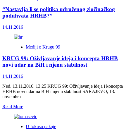
“Nastavlja li se politika udruženog zločinačkog
poduhvata HRHB?”
14.11.2016
Mediji o Krugu 99
KRUG 99: Oživljavanje ideja i koncepta HRHB
novi udar na BiH i njenu stabilnost
14.11.2016
Ned, 13.11.2016. 13:25 KRUG 99: Oživljavanje ideja i koncepta
HRHB novi udar na BiH i njenu stabilnost SARAJEVO, 13.
novembra...
Read
Read More
more
about
KRUG
U fokusu pažnje
99: