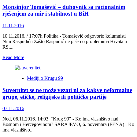
Oživljavanje
Monsinjor Tomašević – duhovnik sa racionalnim
ideja
i
rješenjem za mir i stabilnost u BiH
koncepta
HRHB
11.11.2016
novi
udar
10.11.2016. / 17:07h Politika - Tomašević odgovorio kolumnisti
na
Nini Raspudiću Zašto Raspudić ne piše i o problemima Hrvata u
BiH
RS,...
i
njenu
Read
Read More
stabilnost
more
about
Monsinjor
Mediji o Krugu 99
Tomašević
–
Suvernitet se ne može vezati ni za kakve neformalne
duhovnik
sa
grupe, etičke, religijske ili političke partije
racionalnim
rješenjem
07.11.2016
za
mir
Ned, 06.11.2016. 14:03 "Krug 99" - Ko ima vlasništvo nad
i
Bosnom i Hercegovinom? SARAJEVO, 6. novembra (FENA) - Ko
stabilnost
ima vlasništvo...
u