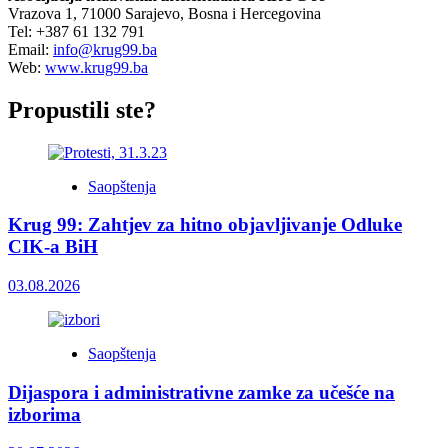
Vrazova 1, 71000 Sarajevo, Bosna i Hercegovina
Tel: +387 61 132 791
Email:
info@krug99.ba
Web:
www.krug99.ba
Propustili ste?
Saopštenja
Krug 99: Zahtjev za hitno objavljivanje Odluke
CIK-a BiH
03.08.2026
Saopštenja
Dijaspora i administrativne zamke za učešće na
izborima