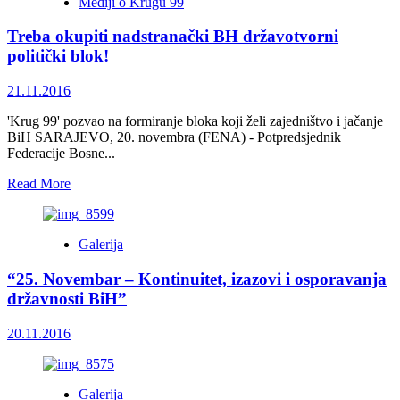
Mediji o Krugu 99
PETTIGREWA:
Hajde
Treba okupiti nadstranački BH državotvorni
da
stanemo
politički blok!
uz
Srebrenicu,
21.11.2016
hajde
da
'Krug 99' pozvao na formiranje bloka koji želi zajedništvo i jačanje
stanemo
BiH SARAJEVO, 20. novembra (FENA) - Potpredsjednik
uz
Federacije Bosne...
Bosnu
i
Read
Read More
Hercegovinu!
more
about
Treba
Galerija
okupiti
nadstranački
“25. Novembar – Kontinuitet, izazovi i osporavanja
BH
državotvorni
državnosti BiH”
politički
blok!
20.11.2016
Galerija