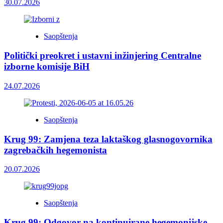
30.07.2026
Saopštenja
Politički preokret i ustavni inžinjering Centralne
izborne komisije BiH
24.07.2026
Saopštenja
Krug 99: Zamjena teza laktaškog glasnogovornika
zagrebačkih hegemonista
20.07.2026
Saopštenja
Krug 99: Odgovor na kontinuirane hegemonijske