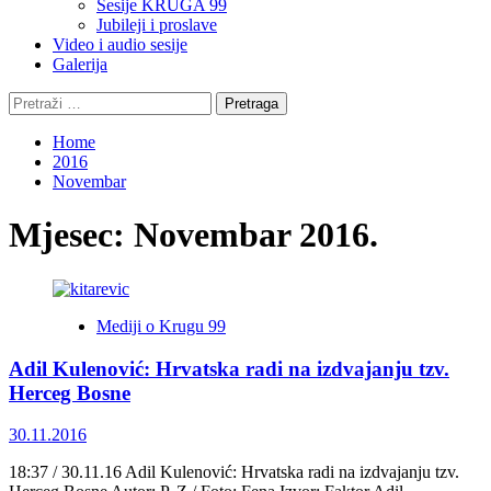
Sesije KRUGA 99
Jubileji i proslave
Video i audio sesije
Galerija
Pretraga:
Home
2016
Novembar
Mjesec:
Novembar 2016.
Mediji o Krugu 99
Adil Kulenović: Hrvatska radi na izdvajanju tzv.
Herceg Bosne
30.11.2016
18:37 / 30.11.16 Adil Kulenović: Hrvatska radi na izdvajanju tzv.