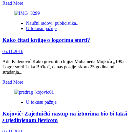
BiH
Read
Read More
more
about
Suvernitet
Naučni radovi, publicistika...
se
U fokusu pažnje
ne
može
Kako čitati knjige o logorima smrti?
vezati
ni
za
05.11.2016
kakve
neformalne
Adil Kulenović Kako govoriti o knjizi Muhameda Mujkića „1992 -
grupe,
Logor smrti Luka Brčko“, danas poslije skoro 25 godina od
etičke,
stradanja...
religijske
Read
Read More
ili
more
političke
about
partije
Kako
U fokusu pažnje
čitati
knjige
Kojović: Zajednički nastup na izborima bio bi lakši
o
logorima
s ujedinjenom ljevicom
smrti?
05.11.2016