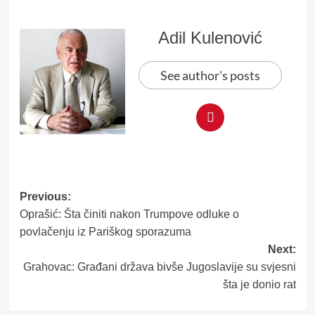
Adil Kulenović
See author's posts
Post
Previous:
Oprašić: Šta činiti nakon Trumpove odluke o
navigation
povlačenju iz Pariškog sporazuma
Next:
Grahovac: Građani država bivše Jugoslavije su svjesni
šta je donio rat