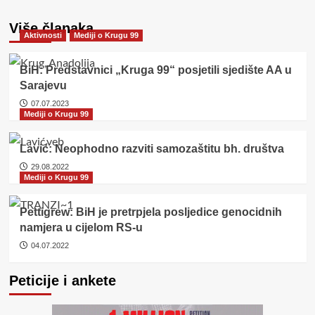
Više članaka
Aktivnosti
Mediji o Krugu 99
BiH: Predstavnici „Kruga 99“ posjetili sjedište AA u
Sarajevu
07.07.2023
Mediji o Krugu 99
Lavić: Neophodno razviti samozaštitu bh. društva
29.08.2022
Mediji o Krugu 99
Pettigrew: BiH je pretrpjela posljedice genocidnih
namjera u cijelom RS-u
04.07.2022
Peticije i ankete