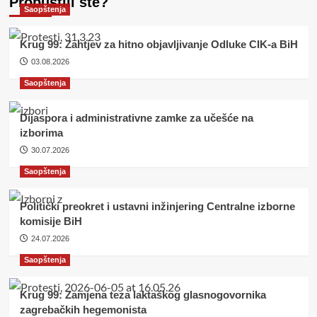
Propustili ste?
Saopštenja
Krug 99: Zahtjev za hitno objavljivanje Odluke CIK-a BiH
03.08.2026
Saopštenja
Dijaspora i administrativne zamke za učešće na
izborima
30.07.2026
Saopštenja
Politički preokret i ustavni inžinjering Centralne izborne
komisije BiH
24.07.2026
Saopštenja
Krug 99: Zamjena teza laktaškog glasnogovornika
zagrebačkih hegemonista