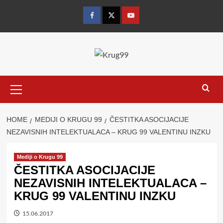
Skip
to
Facebook
Twitter
YouTube
content
Primary
Menu
HOME
MEDIJI O KRUGU 99
ČESTITKA ASOCIJACIJE
NEZAVISNIH INTELEKTUALACA – KRUG 99 VALENTINU INZKU
Mediji o Krugu 99
ČESTITKA ASOCIJACIJE
NEZAVISNIH INTELEKTUALACA –
KRUG 99 VALENTINU INZKU
15.06.2017