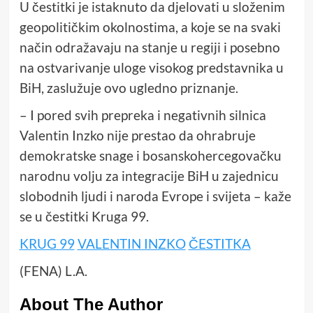
U čestitki je istaknuto da djelovati u složenim
geopolitičkim okolnostima, a koje se na svaki
način odražavaju na stanje u regiji i posebno
na ostvarivanje uloge visokog predstavnika u
BiH, zaslužuje ovo ugledno priznanje.
– I pored svih prepreka i negativnih silnica
Valentin Inzko nije prestao da ohrabruje
demokratske snage i bosanskohercegovačku
narodnu volju za integracije BiH u zajednicu
slobodnih ljudi i naroda Evrope i svijeta – kaže
se u čestitki Kruga 99.
KRUG 99
VALENTIN INZKO
ČESTITKA
(FENA) L.A.
About The Author