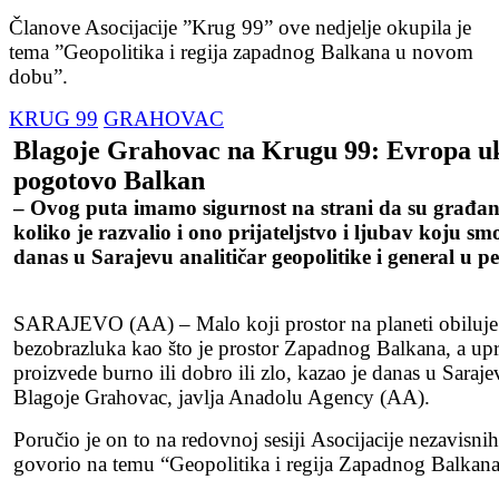
Članove Asocijacije ”Krug 99” ove nedjelje okupila je
tema ”Geopolitika i regija zapadnog Balkana u novom
dobu”.
KRUG 99
GRAHOVAC
Blagoje Grahovac na Krugu 99: Evropa ukl
pogotovo Balkan
– Ovog puta imamo sigurnost na strani da su građani 
koliko je razvalio i ono prijateljstvo i ljubav koju smo
danas u Sarajevu analitičar geopolitike i general u p
SARAJEVO (AA) – Malo koji prostor na planeti obiluje sa t
bezobrazluka kao što je prostor Zapadnog Balkana, a u
proizvede burno ili dobro ili zlo, kazao je danas u Sarajev
Blagoje Grahovac, javlja Anadolu Agency (AA).
Poručio je on to na redovnoj sesiji Asocijacije nezavisni
govorio na temu “Geopolitika i regija Zapadnog Balka