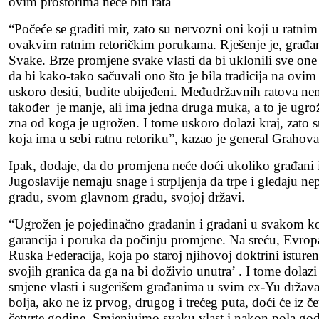
ovim prostorima neće biti rata
“Počeće se graditi mir, zato su nervozni oni koji u ratnim
ovakvim ratnim retoričkim porukama. Rješenje je, građan
Svake. Brze promjene svake vlasti da bi uklonili sve one
da bi kako-tako sačuvali ono što je bila tradicija na ovim 
uskoro desiti, budite ubijeđeni. Međudržavnih ratova nem
također je manje, ali ima jedna druga muka, a to je ugro
zna od koga je ugrožen. I tome uskoro dolazi kraj, zato
koja ima u sebi ratnu retoriku”, kazao je general Grahova
Ipak, dodaje, da do promjena neće doći ukoliko građani 
Jugoslavije nemaju snage i strpljenja da trpe i gledaju 
gradu, svom glavnom gradu, svojoj državi.
“Ugrožen je pojedinačno građanin i građani u svakom kolek
garancija i poruka da počinju promjene. Na sreću, Evropa
Ruska Federacija, koja po staroj njihovoj doktrini isture
svojih granica da ga na bi doživio unutra’ . I tome dolaz
smjene vlasti i sugerišem građanima u svim ex-Yu državam
bolja, ako ne iz prvog, drugog i trećeg puta, doći će iz č
četvrte godine. Smjenjujmo svaku vlast i nakon pola god