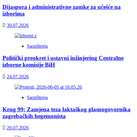
Dijaspora i administrativne zamke za učešće na
izborima
30.07.2026
Saopštenja
Politički preokret i ustavni inžinjering Centralne
izborne komisije BiH
24.07.2026
Saopštenja
Krug 99: Zamjena teza laktaškog glasnogovornika
zagrebačkih hegemonista
20.07.2026