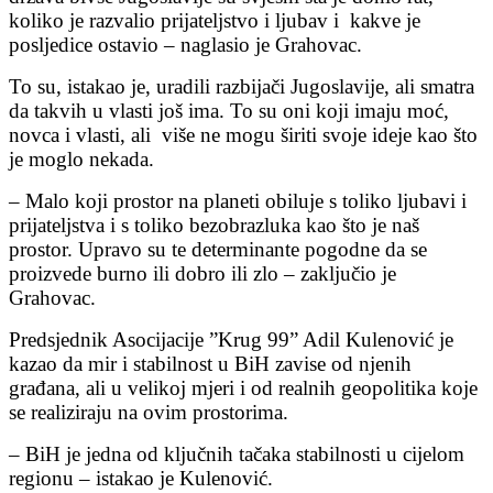
koliko je razvalio prijateljstvo i ljubav i kakve je
posljedice ostavio – naglasio je Grahovac.
To su, istakao je, uradili razbijači Jugoslavije, ali smatra
da takvih u vlasti još ima. To su oni koji imaju moć,
novca i vlasti, ali više ne mogu širiti svoje ideje kao što
je moglo nekada.
– Malo koji prostor na planeti obiluje s toliko ljubavi i
prijateljstva i s toliko bezobrazluka kao što je naš
prostor. Upravo su te determinante pogodne da se
proizvede burno ili dobro ili zlo – zaključio je
Grahovac.
Predsjednik Asocijacije ”Krug 99” Adil Kulenović je
kazao da mir i stabilnost u BiH zavise od njenih
građana, ali u velikoj mjeri i od realnih geopolitika koje
se realiziraju na ovim prostorima.
– BiH je jedna od ključnih tačaka stabilnosti u cijelom
regionu – istakao je Kulenović.