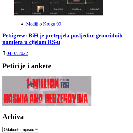
Mediji o Krugu 99
Pettigrew: BiH je pretrpjela posljedice genocidnih
namjera u cijelom RS-u
04.07.2022
Peticije i ankete
Arhiva
Arhiva