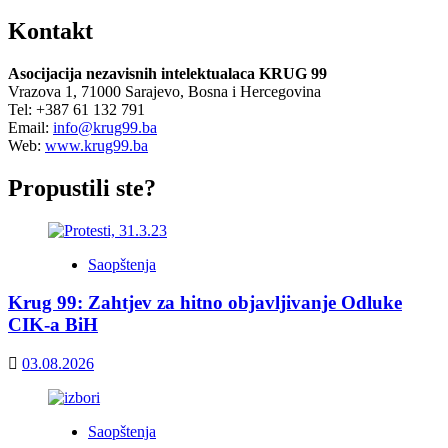
Kontakt
Asocijacija nezavisnih intelektualaca KRUG 99
Vrazova 1, 71000 Sarajevo, Bosna i Hercegovina
Tel: +387 61 132 791
Email:
info@krug99.ba
Web:
www.krug99.ba
Propustili ste?
Saopštenja
Krug 99: Zahtjev za hitno objavljivanje Odluke
CIK-a BiH
03.08.2026
Saopštenja