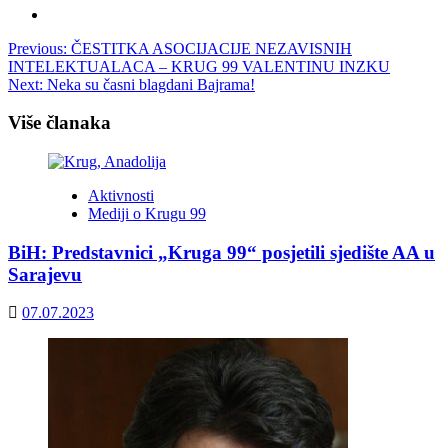
Post
Previous:
ČESTITKA ASOCIJACIJE NEZAVISNIH
INTELEKTUALACA – KRUG 99 VALENTINU INZKU
navigation
Next:
Neka su časni blagdani Bajrama!
Više članaka
Aktivnosti
Mediji o Krugu 99
BiH: Predstavnici „Kruga 99“ posjetili sjedište AA u
Sarajevu
07.07.2023