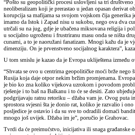
“Pošto su geopolitički procesi uslovljeni sa tri društveno
neoliberalizam koji je prerastao u jedan opasan derivat o
korupcija sa mafijama sa svojom vojskom čija generika je 
imamo da Istok i Zapad nisu u sukobu, nego ova dva cun
utrčali su na jug, gdje je ubačena miksovana religija i pol
u socijalno ugroženu i frustriranu masu onda se ništa drugo
cunami, a to je naoružani fanatizam. Mnogi kažu da je vjers
dimenziju. On je prvenstveno socijalnog karaktera”, kaz
U tom smislu je kazao da je Evropa ukliještena između 
“Shvata se ovo u centrima geopolitičke moći brže nego što
Rusija koja daje otpor nekim bržim promjenama. Evropa j
je bio ko zna koliko vijekova uzrokom i povodom problem
rješenje i to baš na Balkanu i to će se desiti. Zato ubjeđu
podgrijavaju ratnu retoriku – džaba vam je. Ovog puta i
sprostora svjesni šta je donio rat, koliko je razvalio i ono
posljedice je ostavio i da su sve to odradili domaći bandit
mnogo još uvijek. Džaba im je”, poručio je Grahovac.
Tvrdi da će preimućstvo, inicijativa ili snaga građanske 