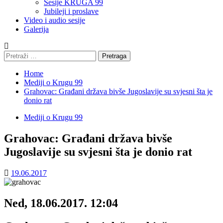
Sesije KRUGA 99
Jubileji i proslave
Video i audio sesije
Galerija
Pretraga:
Home
Mediji o Krugu 99
Grahovac: Građani država bivše Jugoslavije su svjesni šta je
donio rat
Mediji o Krugu 99
Grahovac: Građani država bivše
Jugoslavije su svjesni šta je donio rat
19.06.2017
Ned, 18.06.2017. 12:04