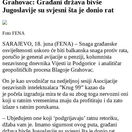
Grahovac: Građani država bivše
Jugoslavije su svjesni šta je donio rat
Foto FENA
SARAJEVO, 18. juna (FENA) – Snaga građanske
osviještenosti uskoro će biti balkanska snaga protiv rata,
poručio je general avijacije u penziji, kolumnista
nezavisnog dnevnika Vijesti iz Podgorice i analitičar
geopolitičkih procesa Blagoje Grahovac.
On je kao uvodničar na nedjeljnoj sesiji Asocijacije
nezavisnih intelektualaca ”Krug 99” kazao da
je počela izgradnja mira te da su zbog toga nervozni oni
koji u ratnim vremenima znaju da profitiraju i da zato
izlaze s ratnim porukama.
– Ubjeđujem one koji ‘podgrijavaju’ ratnu retoriku,
džaba vam je. Imamo sigurnost ovog puta, građani
država bivše Jugoslavije su svjesni šta je donio rat,