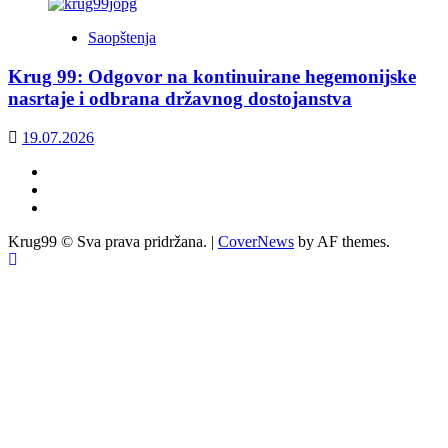
Saopštenja
Krug 99: Odgovor na kontinuirane hegemonijske
nasrtaje i odbrana državnog dostojanstva
19.07.2026
Facebook
Twitter
YouTube
Krug99 © Sva prava pridržana.
|
CoverNews
by AF themes.