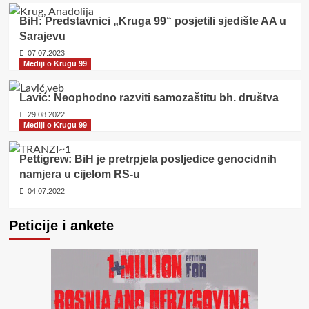
BiH: Predstavnici „Kruga 99“ posjetili sjedište AA u
Sarajevu
07.07.2023
Mediji o Krugu 99
Lavić: Neophodno razviti samozaštitu bh. društva
29.08.2022
Mediji o Krugu 99
Pettigrew: BiH je pretrpjela posljedice genocidnih
namjera u cijelom RS-u
04.07.2022
Peticije i ankete