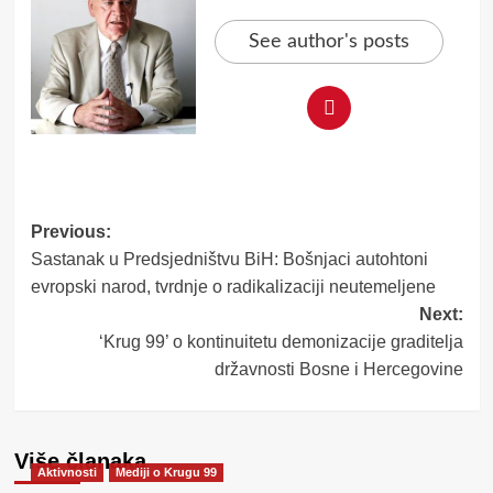
See author's posts
Post
Previous:
Sastanak u Predsjedništvu BiH: Bošnjaci autohtoni
navigation
evropski narod, tvrdnje o radikalizaciji neutemeljene
Next:
‘Krug 99’ o kontinuitetu demonizacije graditelja
državnosti Bosne i Hercegovine
Više članaka
Aktivnosti
Mediji o Krugu 99