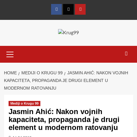
Skip
to
Facebook
Twitter
YouTube
content
Primary
Menu
HOME
MEDIJI O KRUGU 99
JASMIN AHIĆ: NAKON VOJNIH
KAPACITETA, PROPAGANDA JE DRUGI ELEMENT U
MODERNOM RATOVANJU
Mediji o Krugu 99
Jasmin Ahić: Nakon vojnih
kapaciteta, propaganda je drugi
element u modernom ratovanju