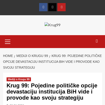
Skip
to
Facebook
Twitter
YouTube
content
Primary
Menu
HOME
MEDIJI O KRUGU 99
KRUG 99: POJEDINE POLITIČKE
OPCIJE DEVASTACIJU INSTITUCIJA BIH VIDE I PROVODE KAO
SVOJU STRATEGIJU
Mediji o Krugu 99
Krug 99: Pojedine političke opcije
devastaciju institucija BiH vide i
provode kao svoju strategiju