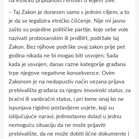
na etničku pripdanost i entitet u kojem žive.
– Taj Zakon je donesen samo s jednim ciljem, a to
je da se legalizira etničko čišćenje. Nije mi jasno
zašto su pojedine političke partije, koje sebe vole
nazivati probosanskim ili proBiH, podržale taj
Zakon. Bez njihove podrške ovaj zakon prije pet
godina nikada ne bi mogao biti usvojen. Sada
kada je usvojen, danas razne kategorije građana
trpe njegove negativne konsekvence. Ovim
Zakonom je na nedopustiv način vezana prijava
prebivališta građana za njegov imovinski status, za
bračni ili vanbračni status, i pri tome onaj ko ne
ispunjava rigidno postavljene uvjete, koji su
isključujuće naravi, jednostavno dolazi u jednu
nemoguću situaciju da ne može prijaviti
prebivalište, da ne može dobiti lične dokumente i