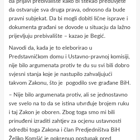
da prijavi prebivalište kako bi stekao preduvjete
da ostvaruje sva druga prava, odnosno da bude
pravni subjekat. Da bi mogli dobiti lične isprave i
dokumenta građani se dovode u situacju da lažno
prijevljuju prebivalište – kazao je Begić.
Navodi da, kada je to eleborirao u
Predstavničkom domu i Ustavno-pravnoj komisiji,
nije bilo argumenata protiv te du su svi bili dobro
svjesni stanja koje je nastupilo zahvaljujući
takvom Zakonu, što je pogodilo sve građane BiH.
– Nije bilo argumenata protiv, ali se jednostavno
sve svelo na to da se istina utvrđuje brojem ruku
i taj Zakon je oboren. Zbog toga smo mi bili
prinuđeni izraditi zahtjev za ocjenu ustavnosti
odredbi toga Zakona i član Predjedništva BiH
Željko Komšić je pokrenuo postupak pred