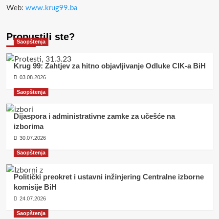
Web:
www.krug99.ba
Propustili ste?
Saopštenja
Krug 99: Zahtjev za hitno objavljivanje Odluke CIK-a BiH
03.08.2026
Saopštenja
Dijaspora i administrativne zamke za učešće na
izborima
30.07.2026
Saopštenja
Politički preokret i ustavni inžinjering Centralne izborne
komisije BiH
24.07.2026
Saopštenja