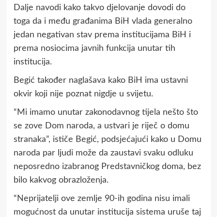
Dalje navodi kako takvo djelovanje dovodi do
toga da i među građanima BiH vlada generalno
jedan negativan stav prema institucijama BiH i
prema nosiocima javnih funkcija unutar tih
institucija.
Begić također naglašava kako BiH ima ustavni
okvir koji nije poznat nigdje u svijetu.
“Mi imamo unutar zakonodavnog tijela nešto što
se zove Dom naroda, a ustvari je riječ o domu
stranaka”, ističe Begić, podsjećajući kako u Domu
naroda par ljudi može da zaustavi svaku odluku
neposredno izabranog Predstavničkog doma, bez
bilo kakvog obrazloženja.
“Neprijatelji ove zemlje 90-ih godina nisu imali
mogućnost da unutar institucija sistema uruše taj