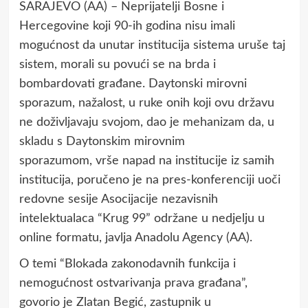
SARAJEVO (AA) – Neprijatelji Bosne i
Hercegovine koji 90-ih godina nisu imali
mogućnost da unutar institucija sistema uruše taj
sistem, morali su povući se na brda i
bombardovati građane. Daytonski mirovni
sporazum, nažalost, u ruke onih koji ovu državu
ne doživljavaju svojom, dao je mehanizam da, u
skladu s Daytonskim mirovnim
sporazumom, vrše napad na institucije iz samih
institucija, poručeno je na pres-konferenciji uoči
redovne sesije Asocijacije nezavisnih
intelektualaca “Krug 99” održane u nedjelju u
online formatu, javlja Anadolu Agency (AA).
O temi “Blokada zakonodavnih funkcija i
nemogućnost ostvarivanja prava građana”,
govorio je Zlatan Begić, zastupnik u