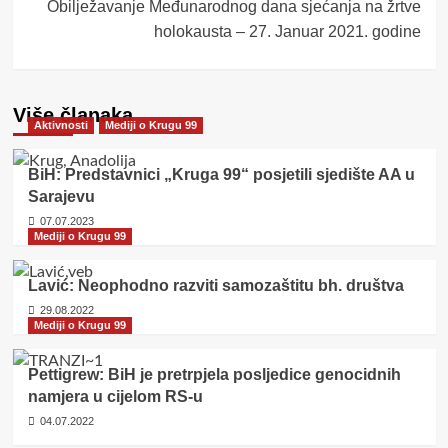
Obilježavanje Međunarodnog dana sjećanja na žrtve
holokausta – 27. Januar 2021. godine
Više članaka
Aktivnosti
Mediji o Krugu 99
BiH: Predstavnici „Kruga 99“ posjetili sjedište AA u
Sarajevu
07.07.2023
Mediji o Krugu 99
Lavić: Neophodno razviti samozaštitu bh. društva
29.08.2022
Mediji o Krugu 99
Pettigrew: BiH je pretrpjela posljedice genocidnih
namjera u cijelom RS-u
04.07.2022