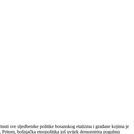
rinuti sve sljedbenike politike bosanskog etatizma i građane kojima je
. Pritom, bošnjačka etnopolitika još uvijek demonstrira pogubnu