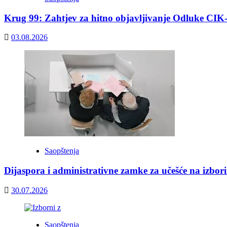
Krug 99: Zahtjev za hitno objavljivanje Odluke CIK
03.08.2026
Saopštenja
Dijaspora i administrativne zamke za učešće na izbor
30.07.2026
Saopštenja