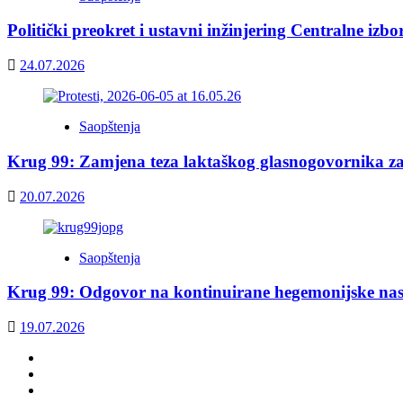
Politički preokret i ustavni inžinjering Centralne izb
24.07.2026
Saopštenja
Krug 99: Zamjena teza laktaškog glasnogovornika z
20.07.2026
Saopštenja
Krug 99: Odgovor na kontinuirane hegemonijske nas
19.07.2026
Facebook
Twitter
YouTube