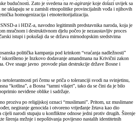
anske budućnosti. Zato je svedena na
re-agiranje
koje dolazi uvijek sa
ne uklapaju se u zamisli etnopolitike provincijalnih vođa i njihovih
tnička homogenizacija i etnoteritorijalizacija.
ika SNSD-a i HDZ-a, navodno legitimnih predstavnika naroda, koja je
tom mračnom i destruktivnom djelu počeo je nezaustavljiv proces
ičarski istupi i pokušaji da se država mirnodopskim sredstvima
bosanska politička kampanja pod krinkom “vraćanja nadležnosti”
nu” iskorišteno je Inzkovo dodavanje amandmana na Krivični zakon
ima. Ove snage javno provode plan destrukcije države Bosne i
netolerantnosti pri čemu se priča o toleranciji svodi na svinjetinu,
a “kotlina”, a Bosna “tamni vilajet”, tako da se čini da je bilo
oprimio neviđene oblike i sadržaje.
avno proziva po religijskoj oznaci “muslimani”. Pritom, uz muslimane
kođer, negiranje genocida i otvoreno vrijeđanje žrtava kao dio
ijeli narodi stupaju u konfliktne odnose jedni protiv drugih. Širenje
te širenja mržnje i nepoštivanja povijesno nastalih identitetnih