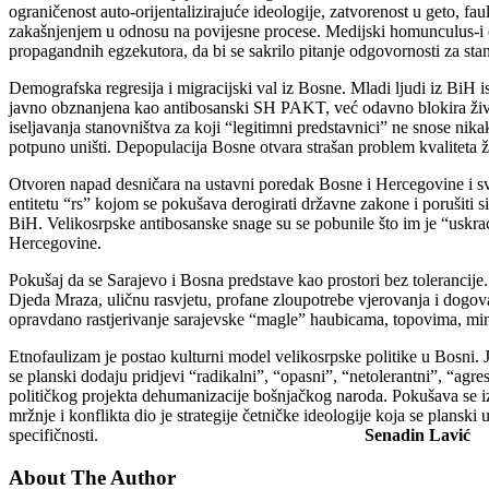
ograničenost auto-orijentalizirajuće ideologije, zatvorenost u geto, f
zakašnjenjem u odnosu na povijesne procese. Medijski homunculus-i etn
propagandnih egzekutora, da bi se sakrilo pitanje odgovornosti za stanj
Demografska regresija i migracijski val iz Bosne. Mladi ljudi iz BiH 
javno obznanjena kao antibosanski SH PAKT, već odavno blokira život
iseljavanja stanovništva za koji “legitimni predstavnici” ne snose ni
potpuno uništi. Depopulacija Bosne otvara strašan problem kvaliteta ž
Otvoren napad desničara na ustavni poredak Bosne i Hercegovine i sv
entitetu “rs” kojom se pokušava derogirati državne zakone i porušit
BiH. Velikosrpske antibosanske snage su se pobunile što im je “uskra
Hercegovine.
Pokušaj da se Sarajevo i Bosna predstave kao prostori bez tolerancije. 
Djeda Mraza, uličnu rasvjetu, profane zloupotrebe vjerovanja i dogovar
opravdano rastjerivanje sarajevske “magle” haubicama, topovima, mino
Etnofaulizam je postao kulturni model velikosrpske politike u Bosni. 
se planski dodaju pridjevi “radikalni”, “opasni”, “netolerantni”, “agre
političkog projekta dehumanizacije bošnjačkog naroda. Pokušava se izm
mržnje i konflikta dio je strategije četničke ideologije koja se plansk
specifičnosti.
Senadin Lavi
ć
About The Author