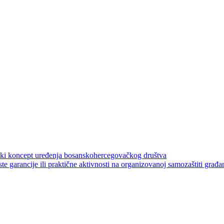
anski koncept uređenja bosanskohercegovačkog društva
ste garancije ili praktične aktivnosti na organizovanoj samozaštiti građa