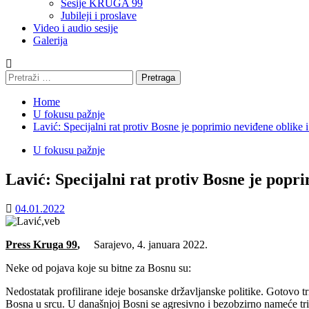
Sesije KRUGA 99
Jubileji i proslave
Video i audio sesije
Galerija
Pretraga:
Home
U fokusu pažnje
Lavić: Specijalni rat protiv Bosne je poprimio neviđene oblike i
U fokusu pažnje
Lavić: Specijalni rat protiv Bosne je popri
04.01.2022
Press Kruga 99
,
Sarajevo, 4. januara 2022.
Neke od pojava koje su bitne za Bosnu su:
Nedostatak profilirane ideje bosanske državljanske politike. Gotovo tri
Bosna u srcu. U današnjoj Bosni se agresivno i bezobzirno nameće tri