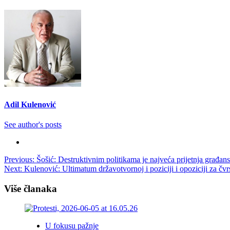
Adil Kulenović
See author's posts
Post
Previous:
Šošić: Destruktivnim politikama je najveća prijetnja građ
Next:
Kulenović: Ultimatum državotvornoj i poziciji i opoziciji za čvr
navigation
Više članaka
U fokusu pažnje