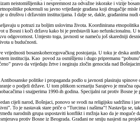
aulizam neistomišljenika i nespremnost za odvažne iskorake i vizije bos
opolitike pokrenuli su javno vrijeđanje građana koji drugačije misle i 
e u društvu i državnim institucijama. I dalje se, dakle, građanima nudi e
iseljavaju u potrazi za boljim uslovima života. Koordinirana etnopolit
 u Bosni i koči državu kako bi je predstavili kao nefunkcionalnu. U 
kakvu odgovornost. Umjesto toga, javnosti se nameću još skaredniji desn
ivota u budućnosti.
e vrijednosti bosanskohercegovačkog postojanja. U toku je drska anti
i sistem institucija. Kao povod za osmišljenu i dugo pripremanu “pobu
ćeno” pravo da vrijeđaju žrtve i negiraju zločin genocida nad Bošnjac
Antibosanske politike i propaganda podlo u javnosti plasiraju spinove o 
anje o podjeli države. U tom plitkom scenariju Sarajevo je mračna opasn
bacačima i snajperima 1990-ih godina. Specijalni rat protiv Bosne je p
Jedan cijeli narod, Bošnjaci, ponovo se svodi na religijsku sadržinu i j
sivni”. To je nastavak stare priče o “Turcima i našima”! Nastavlja se, ta
eđu narodnih grupa uspostaviti konflikt i mržnja kao da je moguće da c
i usmjerava protiv Bosne iz Beograda. Građani ne smiju nasjesti na projek