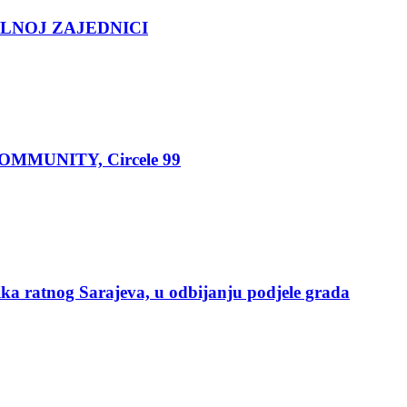
LNOJ ZAJEDNICI
MUNITY, Circele 99
a ratnog Sarajeva, u odbijanju podjele grada