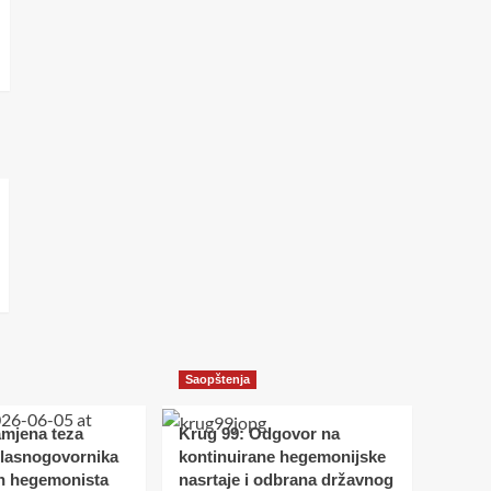
Saopštenja
amjena teza
Krug 99: Odgovor na
glasnogovornika
kontinuirane hegemonijske
h hegemonista
nasrtaje i odbrana državnog