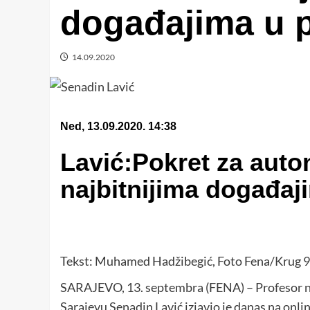
događajima u p
14.09.2020
Ned, 13.09.2020. 14:38
Lavić:Pokret za auto
najbitnijima događaji
Tekst: Muhamed Hadžibegić, Foto Fena/Krug 99
SARAJEVO, 13. septembra (FENA) – Profesor na
Sarajevu Senadin Lavić izjavio je danas na onli