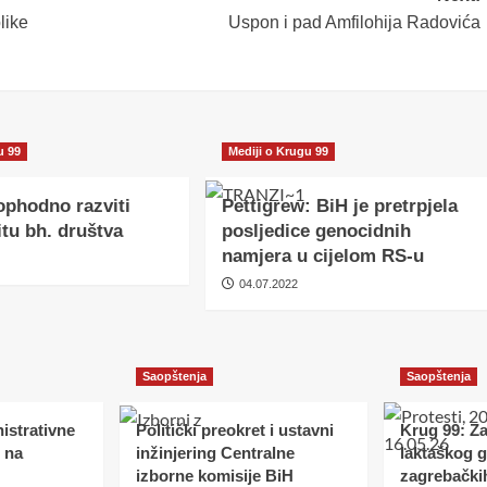
like
Uspon i pad Amfilohija Radovića
u 99
Mediji o Krugu 99
ophodno razviti
Pettigrew: BiH je pretrpjela
tu bh. društva
posljedice genocidnih
namjera u cijelom RS-u
04.07.2022
Saopštenja
Saopštenja
istrativne
Politički preokret i ustavni
Krug 99: Z
 na
inžinjering Centralne
laktaškog 
izborne komisije BiH
zagrebački