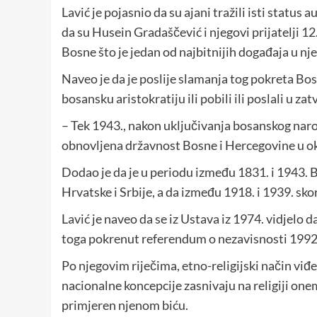
Lavić je pojasnio da su ajani tražili isti status 
da su Husein Gradaščević i njegovi prijatelji 1
Bosne što je jedan od najbitnijih događaja u nje
Naveo je da je poslije slamanja tog pokreta Bo
bosansku aristokratiju ili pobili ili poslali u zat
– Tek 1943., nakon uključivanja bosanskog nar
obnovljena državnost Bosne i Hercegovine u okvi
Dodao je da je u periodu između 1831. i 1943.
Hrvatske i Srbije, a da između 1918. i 1939. sko
Lavić je naveo da se iz Ustava iz 1974. vidjelo d
toga pokrenut referendum o nezavisnosti 1992
Po njegovim riječima, etno-religijski način viđe
nacionalne koncepcije zasnivaju na religiji one
primjeren njenom biću.