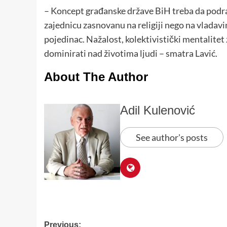
– Koncept građanske države BiH treba da podra
zajednicu zasnovanu na religiji nego na vladavin
pojedinac. Nažalost, kolektivistički mentalitet
dominirati nad životima ljudi – smatra Lavić.
About The Author
Adil Kulenović
See author's posts
Post
Previous: