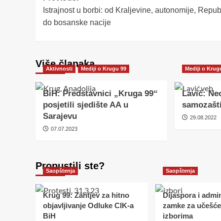
Istrajnost u borbi: od Kraljevine, autonomije, Repub
navigation
do bosanske nacije
Više članaka
Aktivnosti
Mediji o Krugu 99
Mediji o Krug
BiH: Predstavnici „Kruga 99“
Lavić: Ne
posjetili sjedište AA u
samozašti
Sarajevu
29.08.2022
07.07.2023
Propustili ste?
Saopštenja
Saopštenja
Krug 99: Zahtjev za hitno
Dijaspora i admin
objavljivanje Odluke CIK-a
zamke za učešće
BiH
izborima