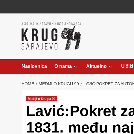
Skip
to
content
Naslovnica
O nama
Aktuelno
U žiži
HOME
MEDIJI O KRUGU 99
LAVIĆ:POKRET ZA AUTON
Mediji o Krugu 99
Lavić:Pokret z
1831. među naj