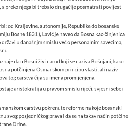
 a preko njega bi trebalo drugačije posmatrati povijest
orbi: od Kraljevine, autonomije, Republike do bosanske
iju Bosne 1831.), Lavić je naveo da Bosna kao činjenica
 o državi u današnjm smislu već o personalnim savezima,
osnu.
oznaje da u Bosni živi narod koji se naziva Bošnjani, kako
ću Bosna potčinjena Osmanskom principu vlasti, ali naziv
lova tog carstva čija su imena promijenjena.
taje aristokratija u pravom smislu riječi, svjesni sebe i
u Osmanskom carstvu pokrenute reforme na koje bosanski
reknu svog posjedničkog prava i da se na takav način potčine
strane Drine.