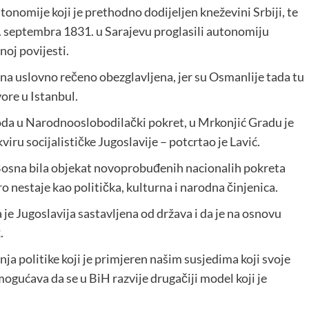
autonomije koji je prethodno dodijeljen kneževini Srbiji, te
2. septembra 1831. u Sarajevu proglasili autonomiju
noj povijesti.
sna uslovno rečeno obezglavljena, jer su Osmanlije tada tu
vore u Istanbul.
oda u Narodnooslobodilački pokret, u Mrkonjić Gradu je
ru socijalističke Jugoslavije – potcrtao je Lavić.
 Bosna bila objekat novoprobuđenih nacionalih pokreta
ro nestaje kao politička, kulturna i narodna činjenica.
a je Jugoslavija sastavljena od država i da je na osnovu
.
nja politike koji je primjeren našim susjedima koji svoje
mogućava da se u BiH razvije drugačiji model koji je