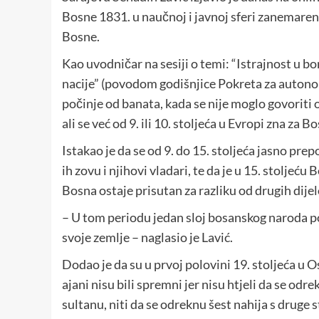
Bosne 1831. u naučnoj i javnoj sferi zanemaren,
Bosne.
Kao uvodničar na sesiji o temi: “Istrajnost u b
nacije” (povodom godišnjice Pokreta za autonom
počinje od banata, kada se nije moglo govoriti
ali se već od 9. ili 10. stoljeća u Evropi zna za B
Istakao je da se od 9. do 15. stoljeća jasno prep
ih zovu i njihovi vladari, te da je u 15. stolje
Bosna ostaje prisutan za razliku od drugih dije
– U tom periodu jedan sloj bosanskog naroda pos
svoje zemlje – naglasio je Lavić.
Dodao je da su u prvoj polovini 19. stoljeća 
ajani nisu bili spremni jer nisu htjeli da se od
sultanu, niti da se odreknu šest nahija s druge 