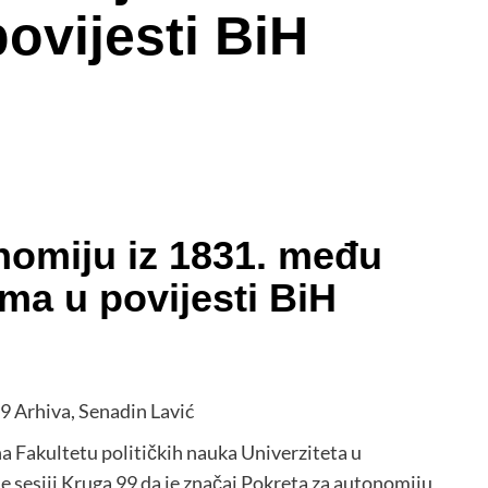
ovijesti BiH
nomiju iz 1831. među
ma u povijesti BiH
 Arhiva, Senadin Lavić
 Fakultetu političkih nauka Univerziteta u
ne sesiji Kruga 99 da je značaj Pokreta za autonomiju