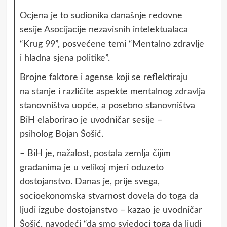
Ocjena je to sudionika današnje redovne
sesije Asocijacije nezavisnih intelektualaca
“Krug 99”, posvećene temi “Mentalno zdravlje
i hladna sjena politike”.
Brojne faktore i agense koji se reflektiraju
na stanje i različite aspekte mentalnog zdravlja
stanovništva uopće, a posebno stanovništva
BiH elaborirao je uvodničar sesije –
psiholog Bojan Šošić.
– BiH je, nažalost, postala zemlja čijim
građanima je u velikoj mjeri oduzeto
dostojanstvo. Danas je, prije svega,
socioekonomska stvarnost dovela do toga da
ljudi izgube dostojanstvo – kazao je uvodničar
Šošić, navodeći “da smo svjedoci toga da ljudi