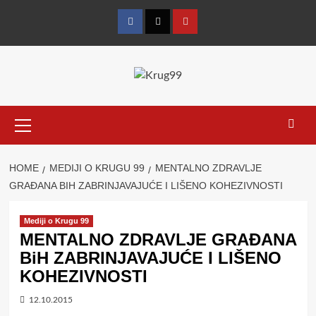
Skip
to
Facebook
Twitter
YouTube
content
Primary
Menu
HOME
MEDIJI O KRUGU 99
MENTALNO ZDRAVLJE
GRAĐANA BIH ZABRINJAVAJUĆE I LIŠENO KOHEZIVNOSTI
Mediji o Krugu 99
MENTALNO ZDRAVLJE GRAĐANA
BiH ZABRINJAVAJUĆE I LIŠENO
KOHEZIVNOSTI
12.10.2015