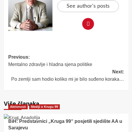
See author's posts
Post
Previous:
Mentalno zdravlje i hladna sjena politike
navigation
Next:
Po zemlji sam hodio koliko mi je bilo suđeno koraka…
Više članaka
Aktivnosti
Mediji o Krugu 99
BiH: Predstavnici „Kruga 99“ posjetili sjedište AA u
Sarajevu