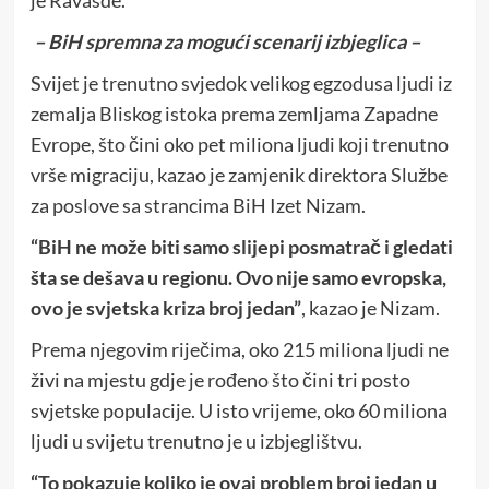
– BiH spremna za mogući scenarij izbjeglica –
Svijet je trenutno svjedok velikog egzodusa ljudi iz
zemalja Bliskog istoka prema zemljama Zapadne
Evrope, što čini oko pet miliona ljudi koji trenutno
vrše migraciju, kazao je zamjenik direktora Službe
za poslove sa strancima BiH Izet Nizam.
“BiH ne može biti samo slijepi posmatrač i gledati
šta se dešava u regionu. Ovo nije samo evropska,
ovo je svjetska kriza broj jedan”
, kazao je Nizam.
Prema njegovim riječima, oko 215 miliona ljudi ne
živi na mjestu gdje je rođeno što čini tri posto
svjetske populacije. U isto vrijeme, oko 60 miliona
ljudi u svijetu trenutno je u izbjeglištvu.
“To pokazuje koliko je ovaj problem broj jedan u