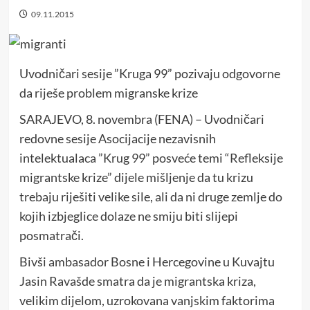
09.11.2015
Uvodničari sesije ”Kruga 99” pozivaju odgovorne
da riješe problem migranske krize
SARAJEVO, 8. novembra (FENA) – Uvodničari
redovne sesije Asocijacije nezavisnih
intelektualaca ”Krug 99” posveće temi “Refleksije
migrantske krize” dijele mišljenje da tu krizu
trebaju riješiti velike sile, ali da ni druge zemlje do
kojih izbjeglice dolaze ne smiju biti slijepi
posmatrači.
Bivši ambasador Bosne i Hercegovine u Kuvajtu
Jasin Ravašde smatra da je migrantska kriza,
velikim dijelom, uzrokovana vanjskim faktorima