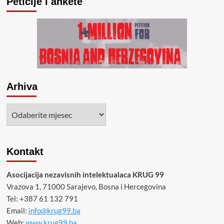
Peticije i ankete
Arhiva
Arhiva
Kontakt
Asocijacija nezavisnih intelektualaca KRUG 99
Vrazova 1, 71000 Sarajevo, Bosna i Hercegovina
Tel: +387 61 132 791
Email:
info@krug99.ba
Web:
www.krug99.ba