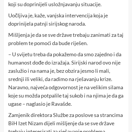
koji su doprinijeli usložnjavanju situacije.
Uočljiva je, kaže, vanjska intervencija koja je
doprinijela patnji sirijskog naroda.
Mišljenja je da se sve države trebaju zanimati za taj
problem te pomoći da bude riješen.
– U svijetu treba da pokažemo da smo zajedno i da
humanost dođe do izražaja. Sirijski narod ovo nije
zaslužio i na nama je, bez obzira jesmo li mali,
srednji ili veliki, da radimo na rješavanju krize.
Naravno, najveća odgovornost je na velikim silama
koje su možda potpalile taj sukob i na njima je da ga
ugase – naglasio je Ravašde.
Zamjenik direktora Službe za poslove sa strancima
BiH Izet Nizam dijeli mišljenje da se sve države
trebaju interesirati za rješavanje problema