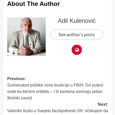
About The Author
Adil Kulenović
See author's posts
Post
Previous:
Sumanutost politike nove koalicije u FBiH: Svi putevi
navigation
vode ka trećem entitetu – i tri kantona osnivaju jedan
školski zavod
Next:
Valentin Inzko u Savjetu bezbjednosti UN: očekujem da