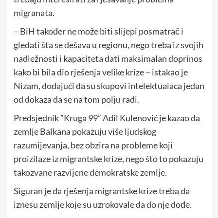
migranata.
– BiH također ne može biti slijepi posmatrač i
gledati šta se dešava u regionu, nego treba iz svojih
nadležnosti i kapaciteta dati maksimalan doprinos
kako bi bila dio rješenja velike krize – istakao je
Nizam, dodajući da su skupovi intelektualaca jedan
od dokaza da se na tom polju radi.
Predsjednik ”Kruga 99” Adil Kulenović je kazao da
zemlje Balkana pokazuju više ljudskog
razumijevanja, bez obzira na probleme koji
proizilaze iz migrantske krize, nego što to pokazuju
takozvane razvijene demokratske zemlje.
Siguran je da rješenja migrantske krize treba da
iznesu zemlje koje su uzrokovale da do nje dođe.