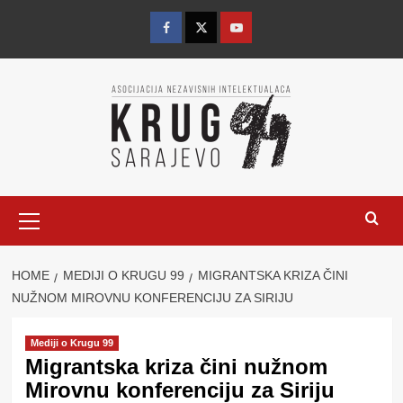
Skip
to
Facebook
Twitter
YouTube
content
Primary
Menu
HOME
MEDIJI O KRUGU 99
MIGRANTSKA KRIZA ČINI
NUŽNOM MIROVNU KONFERENCIJU ZA SIRIJU
Mediji o Krugu 99
Migrantska kriza čini nužnom
Mirovnu konferenciju za Siriju