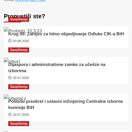
Propustili ste?
Saopštenja
Krug 99: Zahtjev za hitno objavljivanje Odluke CIK-a BiH
03.08.2026
Saopštenja
Dijaspora i administrativne zamke za učešće na
izborima
30.07.2026
Saopštenja
Politički preokret i ustavni inžinjering Centralne izborne
komisije BiH
24.07.2026
Saopštenja