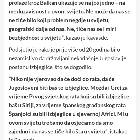
prolaze kroz Balkan ukazuje se na još jedno – na
međuzavisnost u ovom svijetu. Ne može da nas se
ne tiče bilo koji problem negdje u svijetu,
geografski dalje od nas. Ne, tiče nas se i mir i
bezbjednost u svijetu”
, kazao je Ravasde.
Podsjetio je kako je prije više od 20 godina bilo
nezamislivo da državljani nekadašnje Jugoslavije
postanu izbjeglice, što se dogodilo.
“Niko nije vjerovao da će doći do rata, da će
Jugosloveni biti baš te izbjeglice. Možda i Grci za
vrijeme Prvog svjetskog rata koji su bili izbjeglice
baš u Siriji, za vrijeme španskog građanskog rata
Španjolci su bili izbjeglice u sjevernoj Africi. Mi u
ovom svijetu trebamo da osjećamo da smo
zajedno i da nas se tiče bilo šta u svijetu”
, istakao
je Ravasde.