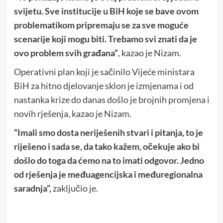
svijetu. Sve institucije u BiH koje se bave ovom
problematikom pripremaju se za sve moguće
scenarije koji mogu biti. Trebamo svi znati da je
ovo problem svih građana”
, kazao je Nizam.
Operativni plan koji je sačinilo Vijeće ministara
BiH za hitno djelovanje sklon je izmjenama i od
nastanka krize do danas došlo je brojnih promjena i
novih rješenja, kazao je Nizam.
“Imali smo dosta neriješenih stvari i pitanja, to je
riješeno i sada se, da tako kažem, očekuje ako bi
došlo do toga da ćemo na to imati odgovor. Jedno
od rješenja je međuagencijska i međuregionalna
saradnja”,
zaključio je.