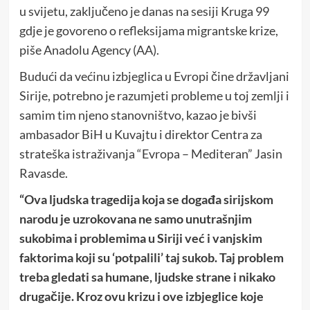
u svijetu, zaključeno je danas na sesiji Kruga 99
gdje je govoreno o refleksijama migrantske krize,
piše Anadolu Agency (AA).
Budući da većinu izbjeglica u Evropi čine državljani
Sirije, potrebno je razumjeti probleme u toj zemlji i
samim tim njeno stanovništvo, kazao je bivši
ambasador BiH u Kuvajtu i direktor Centra za
strateška istraživanja “Evropa – Mediteran” Jasin
Ravasde.
“Ova ljudska tragedija koja se događa sirijskom
narodu je uzrokovana ne samo unutrašnjim
sukobima i problemima u Siriji već i vanjskim
faktorima koji su ‘potpalili’ taj sukob. Taj problem
treba gledati sa humane, ljudske strane i nikako
drugačije. Kroz ovu krizu i ove izbjeglice koje