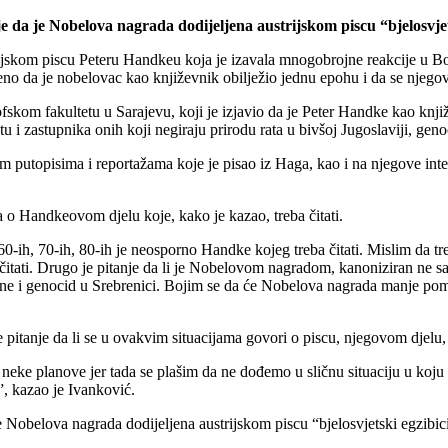
e da je Nobelova nagrada dodijeljena austrijskom piscu “bjelosvje
 piscu Peteru Handkeu koja je izavala mnogobrojne reakcije u Bosni i
eno da je nobelovac kao književnik obilježio jednu epohu i da se njegov
ofskom fakultetu u Sarajevu, koji je izjavio da je Peter Handke kao knji
tu i zastupnika onih koji negiraju prirodu rata u bivšoj Jugoslaviji, ge
putopisima i reportažama koje je pisao iz Haga, kao i na njegove inter
a o Handkeovom djelu koje, kako je kazao, treba čitati.
ih, 70-ih, 80-ih je neosporno Handke kojeg treba čitati. Mislim da treb
 čitati. Drugo je pitanje da li je Nobelovom nagradom, kanoniziran ne 
ločine i genocid u Srebrenici. Bojim se da će Nobelova nagrada manje p
pitanje da li se u ovakvim situacijama govori o piscu, njegovom djelu, 
neke planove jer tada se plašim da ne dođemo u sličnu situaciju u koju s
”, kazao je Ivanković.
 Nobelova nagrada dodijeljena austrijskom piscu “bjelosvjetski egzibi