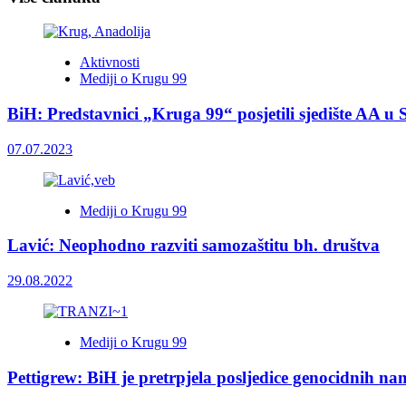
Aktivnosti
Mediji o Krugu 99
BiH: Predstavnici „Kruga 99“ posjetili sjedište AA u 
07.07.2023
Mediji o Krugu 99
Lavić: Neophodno razviti samozaštitu bh. društva
29.08.2022
Mediji o Krugu 99
Pettigrew: BiH je pretrpjela posljedice genocidnih na