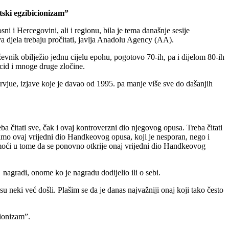
tski egzibicionizam”
 Hercegovini, ali i regionu, bila je tema današnje sesije
a djela trebaju pročitati, javlja Anadolu Agency (AA).
ževnik obilježio jednu cijelu epohu, pogotovo 70-ih, pa i dijelom 80-ih
nocid i mnoge druge zločine.
vjue, izjave koje je davao od 1995. pa manje više sve do dašanjih
a čitati sve, čak i ovaj kontroverzni dio njegovog opusa. Treba čitati
samo ovaj vrijedni dio Handkeovog opusa, koji je nesporan, nego i
omoći u tome da se ponovno otkrije onaj vrijedni dio Handkeovog
nagradi, onome ko je nagradu dodijelio ili o sebi.
u neki već došli. Plašim se da je danas najvažniji onaj koji tako često
cionizam”.