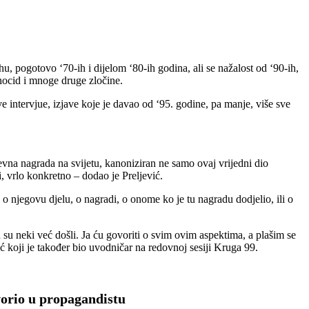
hu, pogotovo ‘70-ih i dijelom ‘80-ih godina, ali se nažalost od ‘90-ih,
enocid i mnoge druge zločine.
intervjue, izjave koje je davao od ‘95. godine, pa manje, više sve
ževna nagrada na svijetu, kanoniziran ne samo ovaj vrijedni dio
ici, vrlo konkretno – dodao je Preljević.
 njegovu djelu, o nagradi, o onome ko je tu nagradu dodjelio, ili o
 su neki već došli. Ja ću govoriti o svim ovim aspektima, a plašim se
ć koji je također bio uvodničar na redovnoj sesiji Kruga 99.
vorio u propagandistu