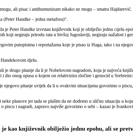
a mogu, ali pisac i antihumunizam nikako ne mogu – smatra Hajdarević.
ka (Peter Handke – jedna metafora)“.
a je Peter Handke izvrstan književnik koji je obilježio jednu cijelu epo
h koji negiraju prirodu rata u bivšoj Jugoslaviji, negiraju nažalost i g
ovim putopisima i reportažama koje je pisao iz Haga, tako i na njegove 
 o Handekovom djelu.
 ali je drugo pitanje da li je Nobelovom nagradom, koja je najveća knji
vi i dio onog opusa u kojem on relativizira zločine i genocid u Srebren
njegovo pitanje uvijek da li u ovakvim situacijama govorimo o piscu, o
 neke planove jer tada se plašim da ne dođemo u sličnu situaciju u koju
i o piscu i nagradi, zapravo najviše govorimo o sebi – kazao je Ivankovi
e kao književnik obilježio jednu epohu, ali se pret