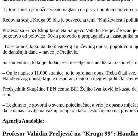
-U tom smislu je možda važno naglasiti da pisac i politika naravno d
Redovna sesija Kruga 99 bila je posvećena temi “Književnost i politi
Profesor sa Filozofskog fakulteta Sarajevo Vahidin Preljević kazao je d
pogotovo od polovice ‘90-ih pretvorio u propagandistu i zastupnika oni
-To se odnosi kako na dio njegovog književnog opusa, pogotovo u njeg
do današnjih dana – naveo je Preljević.
Sa studentima, kako je dodao, već desetljećima analizira i raspravlja
– On je napisao 11.000 stranica, to je ogroman opus. Treba čitati sve,
Handkeovog opusa, koji je nesporan, nego i ti njegovi politički stavo
Predsjednik Skupštine PEN centra BiH Željko Ivanković je kazao da je 
sebi.
– Legitimno je govoriti o svemu pojedinačno, a vrlo je opasno miješati
da je danas i ovdje najvažniji onaj koji tako često čujemo da, govoreć
Agencija Anadolija:
Profesor Vahidin Preljević na “Krugu 99”: Handke j