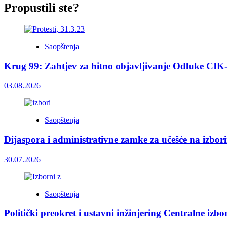
Propustili ste?
Saopštenja
Krug 99: Zahtjev za hitno objavljivanje Odluke CIK
03.08.2026
Saopštenja
Dijaspora i administrativne zamke za učešće na izbor
30.07.2026
Saopštenja
Politički preokret i ustavni inžinjering Centralne izb