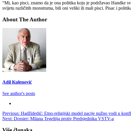
“Mi, kao pisci, znamo da je ona politika koju je podržavao Handke sv
svijetu različitih monstruma, bili oni veliki ili mali pisci. Pisac i p
About The Author
Adil Kulenović
See author's posts
Post
Previous:
Hadžidedić: Etno-religijski model nacije nužno vodi u konfl
Next:
Dossier: Milana Tegeltija protiv Predsjednika VSTV-a
navigation
Više članaka