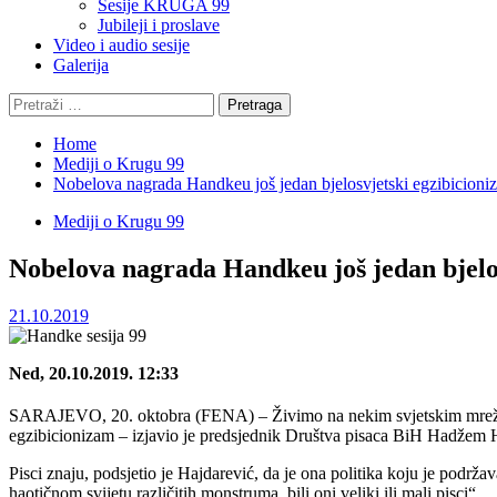
Sesije KRUGA 99
Jubileji i proslave
Video i audio sesije
Galerija
Pretraga:
Home
Mediji o Krugu 99
Nobelova nagrada Handkeu još jedan bjelosvjetski egzibicioni
Mediji o Krugu 99
Nobelova nagrada Handkeu još jedan bjelo
21.10.2019
Ned, 20.10.2019. 12:33
SARAJEVO, 20. oktobra (FENA) – Živimo na nekim svjetskim mrežama 
egzibicionizam – izjavio je predsjednik Društva pisaca BiH Hadžem Haj
Pisci znaju, podsjetio je Hajdarević, da je ona politika koju je podr
haotičnom svijetu različitih monstruma, bili oni veliki ili mali pisci“.