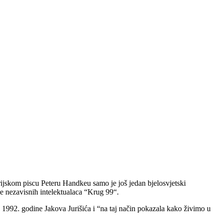
skom piscu Peteru Handkeu samo je još jedan bjelosvjetski
je nezavisnih intelektualaca “Krug 99“.
H 1992. godine Jakova Jurišića i “na taj način pokazala kako živimo u