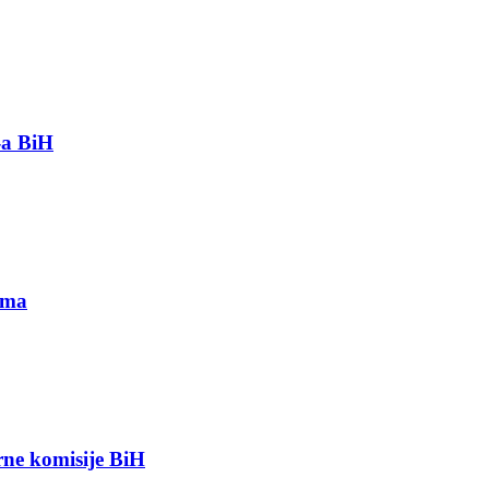
-a BiH
ima
orne komisije BiH