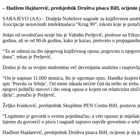
– Hadžem Hajdarević, predsjednik Društva pisaca BiH, ocijenio j
SARAJEVO (AA) – Dodjela Nobelove nagrade za književnost austrijskom
Asocijacije nezavisnih intelektualaca “Krug 99”, tokom koje je poruč
Jedan od uvodničara sesije bio je Vahidin Preljević, profesor na Filoz
godina, ali se od 90-ih godina, kako je kazao, pretvorio u propagandis
“To se odnosi na dio njegovog književnog opusa, pogovoto u njegovim 
dana”, rekao je Preljević.
Dodao je da sa svojim studentima već decenijama analizira i raspravlj
“On je napisao 11.000 stranica, što je ogroman opus. Handke krajem 60-
spis ‘Pravda za Srbiju’. Od mene nikada nećete čuti da nešto ne treba
njegovi politički stavovi i dio onog opusa u kojem on relativizira z
djela”, poručio je Preljević.
Željko Ivanković, predsjednik Skupštine PEN Centra BiH, postavio je 
“Legitimno je govoriti o svemu pojedinačno, a vrlo opasno je miješati 
lujemo da govoreći o piscu i nagradi zapravo najviše govorimo o sebi
Hadžem Hajdarević, predsjednik Društva pisaca BiH, ocijenio je da je