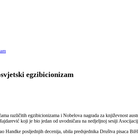
zam
svjetski egzibicionizam
različitih egzibicionizama i Nobelova nagrada za književnost austrij
darević koji je bio jedan od uvodničara na nedjeljnoj sesiji Asocijaci
žavao Handke posljednjih decenija, ubila predsjednika Društva pisaca Bi