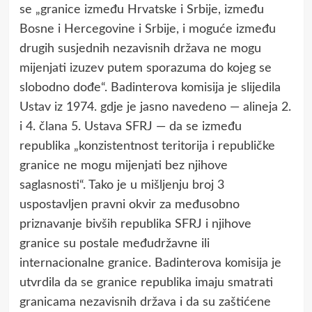
se „granice između Hrvatske i Srbije, između
Bosne i Hercegovine i Srbije, i moguće između
drugih susjednih nezavisnih država ne mogu
mijenjati izuzev putem sporazuma do kojeg se
slobodno dođe“. Badinterova komisija je slijedila
Ustav iz 1974. gdje je jasno navedeno — alineja 2.
i 4. člana 5. Ustava SFRJ — da se između
republika „konzistentnost teritorija i republičke
granice ne mogu mijenjati bez njihove
saglasnosti“. Tako je u mišljenju broj 3
uspostavljen pravni okvir za međusobno
priznavanje bivših republika SFRJ i njihove
granice su postale međudržavne ili
internacionalne granice. Badinterova komisija je
utvrdila da se granice republika imaju smatrati
granicama nezavisnih država i da su zaštićene