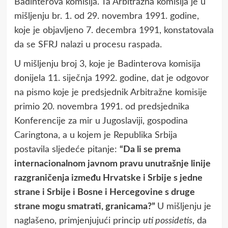
Badinterova komisija. Ta Arbitražna komisija je u
mišljenju br. 1. od 29. novembra 1991. godine,
koje je objavljeno 7. decembra 1991, konstatovala
da se SFRJ nalazi u procesu raspada.
U mišljenju broj 3, koje je Badinterova komisija
donijela 11. siječnja 1992. godine, dat je odgovor
na pismo koje je predsjednik Arbitražne komisije
primio 20. novembra 1991. od predsjednika
Konferencije za mir u Jugoslaviji, gospodina
Caringtona, a u kojem je Republika Srbija
postavila sljedeće pitanje:
“Da li se prema
internacionalnom javnom pravu unutrašnje linije
razgraničenja između Hrvatske i Srbije s jedne
strane i Srbije i Bosne i Hercegovine s druge
strane mogu smatrati, granicama?”
U mišljenju je
naglašeno, primjenjujući princip
uti possidetis
, da