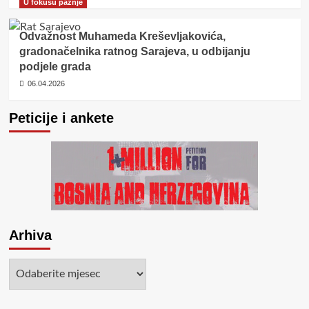
U fokusu pažnje
Odvažnost Muhameda Kreševljakovića,
gradonačelnika ratnog Sarajeva, u odbijanju
podjele grada
06.04.2026
Peticije i ankete
Arhiva
Arhiva