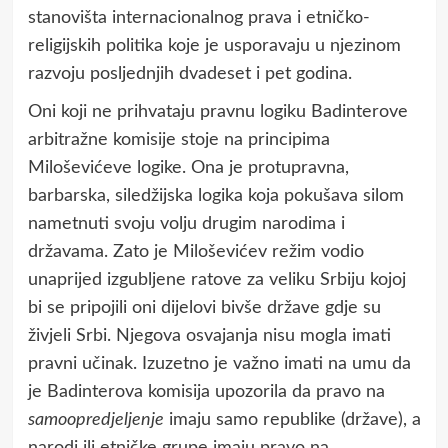
stanovišta internacionalnog prava i etničko-
religijskih politika koje je usporavaju u njezinom
razvoju posljednjih dvadeset i pet godina.
Oni koji ne prihvataju pravnu logiku Badinterove
arbitražne komisije stoje na principima
Miloševićeve logike. Ona je protupravna,
barbarska, siledžijska logika koja pokušava silom
nametnuti svoju volju drugim narodima i
državama. Zato je Miloševićev režim vodio
unaprijed izgubljene ratove za veliku Srbiju kojoj
bi se pripojili oni dijelovi bivše države gdje su
živjeli Srbi. Njegova osvajanja nisu mogla imati
pravni učinak. Izuzetno je važno imati na umu da
je Badinterova komisija upozorila da pravo na
samoopredjeljenje
imaju samo republike (države), a
narodi ili etničke grupe imaju pravo na