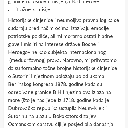
granice na osnovu mišljenja Badinterove
arbitražne komisije.
Historijske činjenice i neumoljiva pravna logika se
sudaraju pred našim očima, izazivaju emocije i
patriotske pokliče, ali mi moramo ostati hladne
glave i misliti na interese države Bosne i
Hercegovine kao subjekta internacionalnog
(međudržavnog) prava. Naravno, mi prihvatamo
da su formalno tačne brojne historijske činjenice
o Sutorini i njezinom položaju po odlukama
Berlinskog kongresa 1878. godine kada su
određivane granice BiH i njezina dva izlaza na
more (što je naslijeđe iz 1718. godine kada je
Dubrovačka republika ustupila Neum-Klek i
Sutorinu na ulazu u Bokokotorski zaljev
Osmanskom carstvu čiji je posjed bila današnja