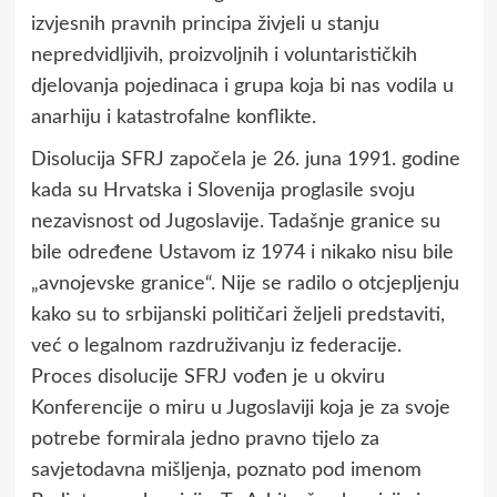
izvjesnih pravnih principa živjeli u stanju
nepredvidljivih, proizvoljnih i voluntarističkih
djelovanja pojedinaca i grupa koja bi nas vodila u
anarhiju i katastrofalne konflikte.
Disolucija SFRJ započela je 26. juna 1991. godine
kada su Hrvatska i Slovenija proglasile svoju
nezavisnost od Jugoslavije. Tadašnje granice su
bile određene Ustavom iz 1974 i nikako nisu bile
„avnojevske granice“. Nije se radilo o otcjepljenju
kako su to srbijanski političari željeli predstaviti,
već o legalnom razdruživanju iz federacije.
Proces disolucije SFRJ vođen je u okviru
Konferencije o miru u Jugoslaviji koja je za svoje
potrebe formirala jedno pravno tijelo za
savjetodavna mišljenja, poznato pod imenom