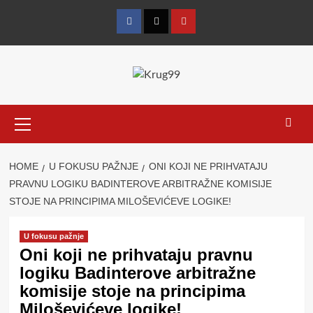
Skip
to
Facebook
Twitter
YouTube
content
Primary
Menu
HOME
U FOKUSU PAŽNJE
ONI KOJI NE PRIHVATAJU
PRAVNU LOGIKU BADINTEROVE ARBITRAŽNE KOMISIJE
STOJE NA PRINCIPIMA MILOŠEVIĆEVE LOGIKE!
U fokusu pažnje
Oni koji ne prihvataju pravnu
logiku Badinterove arbitražne
komisije stoje na principima
Miloševićeve logike!