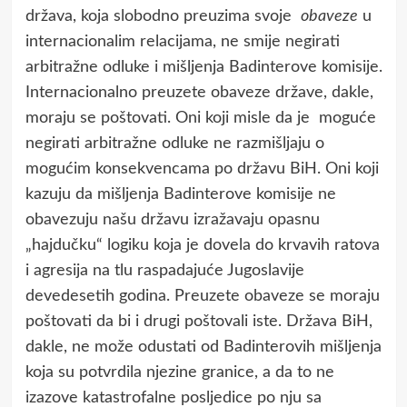
država, koja slobodno preuzima svoje
obaveze
u
internacionalim relacijama, ne smije negirati
arbitražne odluke i mišljenja Badinterove komisije.
Internacionalno preuzete obaveze države, dakle,
moraju se poštovati. Oni koji misle da je moguće
negirati arbitražne odluke ne razmišljaju o
mogućim konsekvencama po državu BiH. Oni koji
kazuju da mišljenja Badinterove komisije ne
obavezuju našu državu izražavaju opasnu
„hajdučku“ logiku koja je dovela do krvavih ratova
i agresija na tlu raspadajuće Jugoslavije
devedesetih godina. Preuzete obaveze se moraju
poštovati da bi i drugi poštovali iste. Država BiH,
dakle, ne može odustati od Badinterovih mišljenja
koja su potvrdila njezine granice, a da to ne
izazove katastrofalne posljedice po nju sa