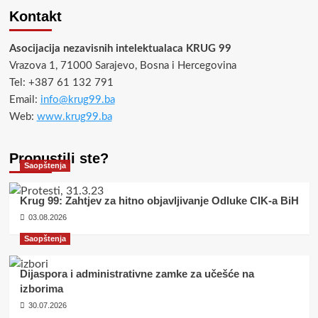
Kontakt
Asocijacija nezavisnih intelektualaca KRUG 99
Vrazova 1, 71000 Sarajevo, Bosna i Hercegovina
Tel: +387 61 132 791
Email:
info@krug99.ba
Web:
www.krug99.ba
Propustili ste?
Saopštenja
Krug 99: Zahtjev za hitno objavljivanje Odluke CIK-a BiH
03.08.2026
Saopštenja
Dijaspora i administrativne zamke za učešće na
izborima
30.07.2026