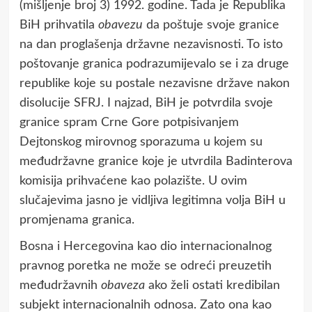
(mišljenje broj 3) 1992. godine. Tada je Republika
BiH prihvatila
obavezu
da poštuje svoje granice
na dan proglašenja državne nezavisnosti. To isto
poštovanje granica podrazumijevalo se i za druge
republike koje su postale nezavisne države nakon
disolucije SFRJ. I najzad, BiH je potvrdila svoje
granice spram Crne Gore potpisivanjem
Dejtonskog mirovnog sporazuma u kojem su
međudržavne granice koje je utvrdila Badinterova
komisija prihvaćene kao polazište. U ovim
slučajevima jasno je vidljiva legitimna volja BiH u
promjenama granica.
Bosna i Hercegovina kao dio internacionalnog
pravnog poretka ne može se odreći preuzetih
međudržavnih
obaveza
ako želi ostati kredibilan
subjekt internacionalnih odnosa. Zato ona kao