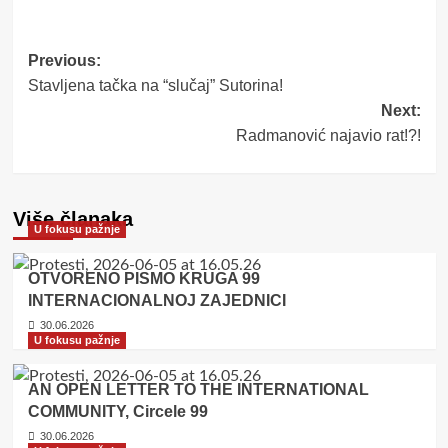
Post
Previous:
Stavljena tačka na “slučaj” Sutorina!
navigation
Next:
Radmanović najavio rat!?!
Više članaka
U fokusu pažnje
OTVORENO PISMO KRUGA 99
INTERNACIONALNOJ ZAJEDNICI
30.06.2026
U fokusu pažnje
AN OPEN LETTER TO THE INTERNATIONAL
COMMUNITY, Circele 99
30.06.2026