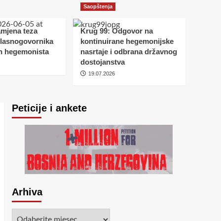
Krug 99: Odgovor na
Saopštenja
kontinuirane
hegemonijske nasrtaje
amjena teza
Krug 99: Odgovor na
5
i odbrana državnog
glasnogovornika
kontinuirane hegemonijske
dostojanstva
h hegemonista
nasrtaje i odbrana državnog
dostojanstva
19.07.2026
Peticije i ankete
Arhiva
Arhiva