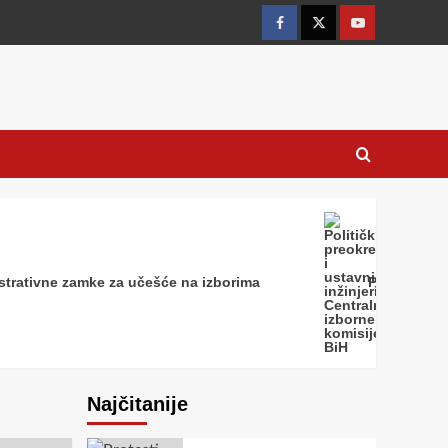
Facebook
Twitter
YouTube
strativne zamke za učešće na izborima
Politički pr
Najčitanije