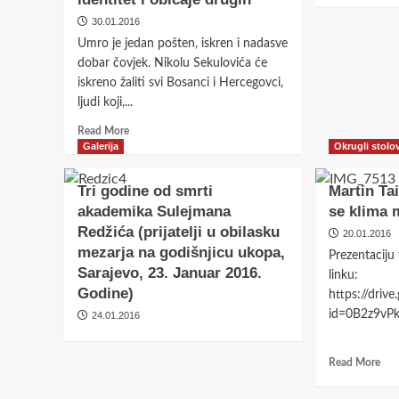
biti
dobar
30.01.2016
čovjek
Umro je jedan pošten, iskren i nadasve
dobar čovjek. Nikolu Sekulovića će
iskreno žaliti svi Bosanci i Hercegovci,
ljudi koji,...
Read
Read More
Saopštenja
more
Galerija
Okrugli stolov
about
Krug 99: Zamjena tez
Nikolu
Tri godine od smrti
Martin Tai
Sekulovića
glasnogovornika zagr
akademika Sulejmana
se klima 
će
Redžića (prijatelji u obilasku
iskreno
20.01.2016
hegemonista
žaliti
mezarja na godišnjicu ukopa,
Prezentaciju
svi
Sarajevo, 23. Januar 2016.
linku:
Bosanci
20.07.2026
Godine)
https://driv
i
id=0B2z9vP
Hercegovci,
24.01.2016
ljudi
koji,
Rea
Read More
poštujući
mor
vlastiti
abo