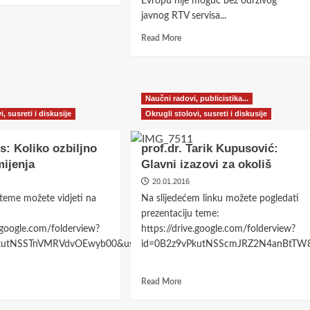
Evropu nije moguć bez održivog
ugroziti
javnog RTV servisa...
evropski
pa
Read
Read More
ni
more
NATO
about
put
Put
Bosne
u
i
Naučni radovi, publicistika...
Evropu
Hercegovine
i, susreti i diskusije
Okrugli stolovi, susreti i diskusije
nije
a laktaškog
moguć
bez
s: Koliko ozbiljno
prof.dr. Tarik Kupusović:
održivog
ebačkih
mijenja
Glavni izazovi za okoliš
javnog
RTV
20.01.2016
servisa
 teme možete vidjeti na
Na slijedećem linku možete pogledati
prezentaciju teme:
e.google.com/folderview?
https://drive.google.com/folderview?
kutNSSTnVMRVdvOEwyb00&usp=sharing
id=0B2z9vPkutNSScmJRZ2N4anBtTW8
d
Read
Read More
e
more
ut
about