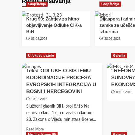
Ranija dešavanja
Saopštenja
Saopštenja
Krug 99: Zahtjev za hitno
Dijaspora i admin
objavljivanje Odluke CIK-a
zamke za učešće
BiH
izborima
03.08.2026
30.07.2026
U fokusu pažnje
Galerija
Tekst ODLUKE O SISTEMU
“REFORM
Saopštenja
KOORDINACIJE PROCESA
SUNOVRAT
Dijaspora i administr
EVROPSKIH INTEGRACIJA U
EKONOMS
BOSNI I HERCEGOVINI
09.02.2016
za učešće na izborim
10.02.2016
Službeni glasnik BiH, broj 8/16 Na
30.07.2026
osnovu člana 17, a u vezi sa članom
23. Zakona o Vijeću ministara Bosne...
Read
Read More
more
Mediji o Krugu 99
Galerija