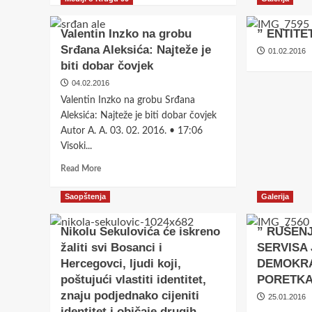
about
Tekst
Valentin Inzko na grobu
” ENTITE
ODLUKE
Srđana Aleksića: Najteže je
O
01.02.2016
biti dobar čovjek
SISTEMU
KOORDINACIJE
04.02.2016
PROCESA
Valentin Inzko na grobu Srđana
EVROPSKIH
Aleksića: Najteže je biti dobar čovjek
INTEGRACIJA
Saopštenja
Autor A. A. 03. 02. 2016. • 17:06
U
Politički preokret i us
BOSNI
Visoki...
I
Read
Read More
HERCEGOVINI
inžinjering Centralne
more
about
Saopštenja
Galerija
komisije BiH
Valentin
Inzko
Nikolu Sekulovića će iskreno
” RUŠEN
na
24.07.2026
žaliti svi Bosanci i
SERVISA
grobu
Srđana
Hercegovci, ljudi koji,
DEMOKR
Aleksića:
poštujući vlastiti identitet,
PORETK
Najteže
znaju podjednako cijeniti
25.01.2016
je
identitet i običaje drugih