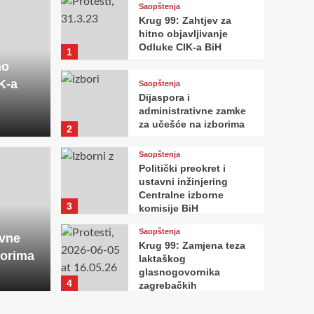
Saopštenja
Krug 99: Zahtjev za
hitno objavljivanje
Odluke CIK-a BiH
1
no
K-a
Saopštenja
Dijaspora i
administrativne zamke
za učešće na izborima
2
Saopštenja
Politički preokret i
ustavni inžinjering
Centralne izborne
3
komisije BiH
Saopštenja
ivne
Krug 99: Zamjena teza
borima
laktaškog
glasnogovornika
4
zagrebačkih
hegemonista
Saopštenja