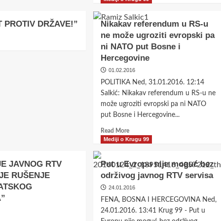
about
Fočo:
T PROTIV DRŽAVE!”
Nikakav referendum u RS-u
Potencijale
ne može ugroziti evropski pa
kojima
ni NATO put Bosne i
raspolaže
BiH
Hercegovine
staviti
01.02.2016
u
POLITIKA Ned, 31.01.2016. 12:14
funkciju
Salkić: Nikakav referendum u RS-u ne
tavni
može ugroziti evropski pa ni NATO
put Bosne i Hercegovine...
 izborne
Read
Read More
more
Mediji o Krugu 99
about
Nikakav
JE JAVNOG RTV
Put u Evropu nije moguć bez
referendum
 JE RUŠENJE
održivog javnog RTV servisa
u
ATSKOG
RS-
24.01.2016
u
A”
FENA, BOSNA I HERCEGOVINA Ned,
ne
24.01.2016. 13:41 Krug 99 - Put u
može