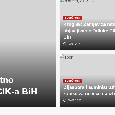
Saopštenja
Krug 99: Zahtjev za hit
objavljivanje Odluke CI
BiH
03.08.2026
itno
Saopštenja
Dijaspora i administrat
CIK-a BiH
zamke za učešće na iz
30.07.2026