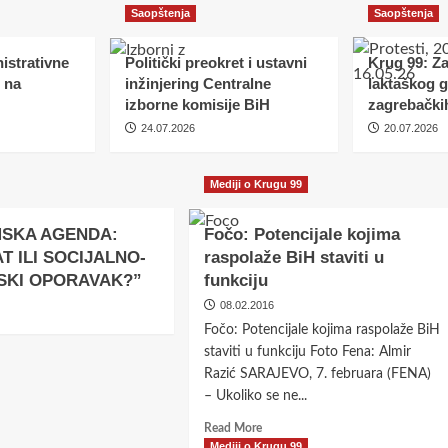
Saopštenja
Saopštenja
istrativne
Politički preokret i ustavni
Krug 99: Z
 na
inžinjering Centralne
laktaškog 
izborne komisije BiH
zagrebački
24.07.2026
20.07.2026
Mediji o Krugu 99
SKA AGENDA:
Fočo: Potencijale kojima
 ILI SOCIJALNO-
raspolaže BiH staviti u
ativne zamke
KI OPORAVAK?”
funkciju
08.02.2016
a
Fočo: Potencijale kojima raspolaže BiH
staviti u funkciju Foto Fena: Almir
Razić SARAJEVO, 7. februara (FENA)
– Ukoliko se ne...
Read
Read More
more
Mediji o Krugu 99