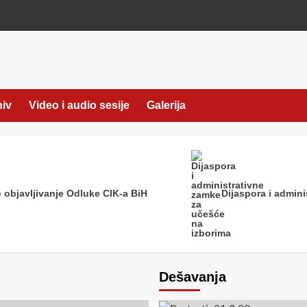
hiv
Video i audio sesije
Galerija
 objavljivanje Odluke CIK-a BiH
Dijaspora i admini
Dešavanja