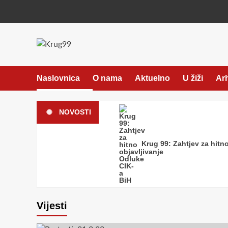
Skip
to
content
Naslovnica
O nama
Aktuelno
U žiži
Ar
NOVOSTI
Krug 99: Zahtjev za hitno
Vijesti