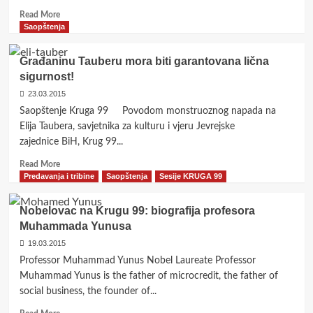
već
Read
Read More
prije
more
Saopštenja
svega
about
u
Izlazak
Građaninu Tauberu mora biti garantovana lična
ogledalu
iz
naše
sigurnost!
sarajevskih
društve,
okvira
23.03.2015
političke,
i
Saopštenje Kruga 99 Povodom monstruoznog napada na
kulturne,
razmjena
Elija Taubera, savjetnika za kulturu i vjeru Jevrejske
intelektualne
ideja
i
zajednice BiH, Krug 99...
sa
svake
drugim
Read
Read More
druge
sredinama
more
Predavanja i tribine
Saopštenja
Sesije KRUGA 99
zbilje!
u
about
BiH
Građaninu
Nobelovac na Krugu 99: biografija profesora
i
Tauberu
Muhammada Yunusa
regiji
mora
mora
biti
19.03.2015
biti
garantovana
Professor Muhammad Yunus Nobel Laureate Professor
ključno
lična
Muhammad Yunus is the father of microcredit, the father of
nastojanje
sigurnost!
social business, the founder of...
Kruga
99
Read