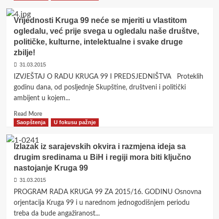
inžinjering Centralne izborne
komisije BiH
3
Vrijednosti Kruga 99 neće se mjeriti u vlastitom
ogledalu, već prije svega u ogledalu naše društve,
Saopštenja
političke, kulturne, intelektualne i svake druge
Krug 99: Zamjena teza laktaškog
zbilje!
glasnogovornika zagrebačkih
31.03.2015
hegemonista
4
IZVJEŠTAJ O RADU KRUGA 99 I PREDSJEDNIŠTVA Proteklih
godinu dana, od posljednje Skupštine, društveni i politički
Saopštenja
ambijent u kojem...
Krug 99: Odgovor na kontinuirane
hegemonijske nasrtaje i odbrana
Read
Read More
državnog dostojanstva
more
Saopštenja
U fokusu pažnje
5
about
Vrijednosti
Izlazak iz sarajevskih okvira i razmjena ideja sa
Kruga
drugim sredinama u BiH i regiji mora biti ključno
99
nastojanje Kruga 99
neće
se
31.03.2015
mjeriti
PROGRAM RADA KRUGA 99 ZA 2015/16. GODINU Osnovna
u
orjentacija Kruga 99 i u narednom jednogodišnjem periodu
vlastitom
treba da bude angažiranost...
ogledalu,