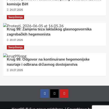
komisije BiH
24.07.2026
Saopštenja
Krug 99: Zamjena teza laktaškog glasnogovornika
zagrebačkih hegemonista
20.07.2026
Saopštenja
Krug 99: Odgovor na kontinuirane hegemonijske
nasrtaje i odbrana državnog dostojanstva
19.07.2026
Facebook
Twitter
YouTube