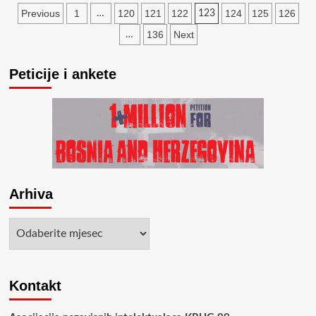
Posts
dana:
Previous
1
120
121
122
124
125
126
…
123
Sutorina
pagination
136
Next
…
kao
Kosovo
Peticije i ankete
Arhiva
Arhiva
Kontakt