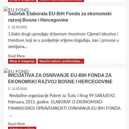
about
Projektovana
Sažetak Elaborata EU-BiH Fonda za ekonomski
politika
razvoj Bosne i Hercegovine
EU-
BiH
12.03.2015
Fonda
1.Kako drugi upravljaju državnom imovinom Cijeneći iskustvo i
za
trendove, koji se u posljednje vrijeme događaju, kao i procese u
ekonomski
zemljama...
razvoj
Bosne
Read
Read More
i
more
Blog & izlaganja
Naučni radovi, publicistika...
Hercegovine
about
u
Sažetak
INICIJATIVA ZA OSNIVANJE EU-BIH FONDA ZA
odnosu
Elaborata
EKONOMSKI RAZVOJ BOSNE I HERCEGOVINE
na
EU-
fondove
BiH
12.03.2015
Evropske
Fonda
Nevladine organizacije Pokret za Tuzlu i Krug 99 SARAJEVO,
unije
za
Februara, 2015. godine ELABORAT O EKONOMSKO-
ekonomski
FINANSIJSKOJ OPRAVDANOSTI OSNIVANJA EU-BIH FONDA
razvoj
...
Bosne
i
Read
Read More
Hercegovine
more