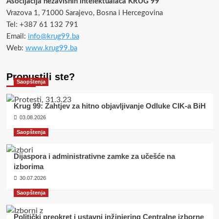
Asocijacija nezavisnih intelektualaca KRUG 99
Vrazova 1, 71000 Sarajevo, Bosna i Hercegovina
Tel: +387 61 132 791
Email:
info@krug99.ba
Web:
www.krug99.ba
Propustili ste?
Saopštenja
Krug 99: Zahtjev za hitno objavljivanje Odluke CIK-a BiH
03.08.2026
Saopštenja
Dijaspora i administrativne zamke za učešće na
izborima
30.07.2026
Saopštenja
Politički preokret i ustavni inžinjering Centralne izborne