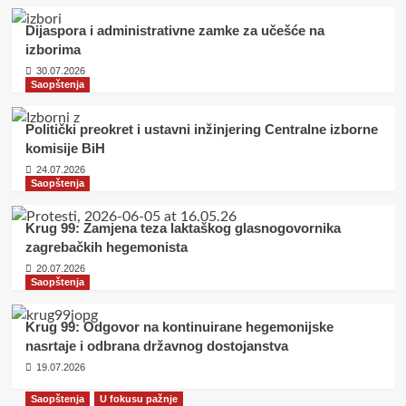
glasnogovornika zagrebačkih
Dijaspora i administrativne zamke za učešće na
hegemonista
4
izborima
30.07.2026
Saopštenja
Saopštenja
Krug 99: Odgovor na kontinuirane
hegemonijske nasrtaje i odbrana
Politički preokret i ustavni inžinjering Centralne izborne
državnog dostojanstva
5
komisije BiH
24.07.2026
Saopštenja
Saopštenja
Krug 99: Zahtjev za hitno
objavljivanje Odluke CIK-a BiH
Krug 99: Zamjena teza laktaškog glasnogovornika
1
zagrebačkih hegemonista
20.07.2026
Saopštenja
Saopštenja
Dijaspora i administrativne zamke za
učešće na izborima
Krug 99: Odgovor na kontinuirane hegemonijske
2
nasrtaje i odbrana državnog dostojanstva
19.07.2026
Saopštenja
Politički preokret i ustavni
Saopštenja
U fokusu pažnje