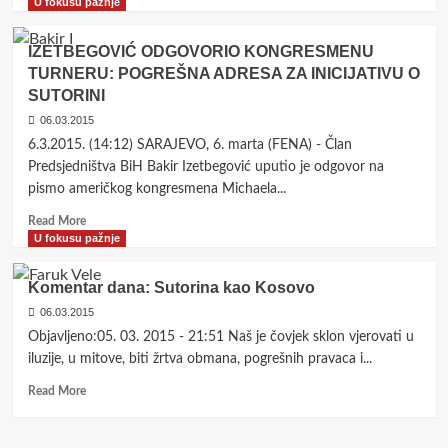
more
U fokusu pažnje
about
Nužna
IZETBEGOVIĆ ODGOVORIO KONGRESMENU
je
TURNERU: POGREŠNA ADRESA ZA INICIJATIVU O
emancipacija
SUTORINI
bosanskohercegovačkog
društva
06.03.2015
da
6.3.2015. (14:12) SARAJEVO, 6. marta (FENA) - Član
bi
Predsjedništva BiH Bakir Izetbegović uputio je odgovor na
puna
pismo američkog kongresmena Michaela...
ravnopravnost
žena
Read
Read More
u
more
U fokusu pažnje
njemu
about
bila
IZETBEGOVIĆ
Komentar dana: Sutorina kao Kosovo
moguća!
ODGOVORIO
06.03.2015
KONGRESMENU
TURNERU:
Objavljeno:05. 03. 2015 - 21:51 Naš je čovjek sklon vjerovati u
POGREŠNA
iluzije, u mitove, biti žrtva obmana, pogrešnih pravaca i...
ADRESA
Read
ZA
Read More
more
INICIJATIVU
about
O
Komentar
SUTORINI