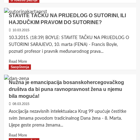
U fokusu pažnje
about
INICIJATIVA
STAVITE TAČKU NA PRIJEDLOG O SUTORINI, ILI
ZA
HAJDUČKIM PRAVOM DO SUTORINE?
OSNIVANJE
EU-
10.03.2015
BIH
10.3.2015. (18:39) BOYLE: STAVITE TAČKU NA PRIJEDLOG O
FONDA
SUTORINI SARAJEVO, 10. marta (FENA) - Francis Boyle,
ZA
poznati profesor i pravnik međunarodnog prava...
EKONOMSKI
RAZVOJ
Read
Read More
BOSNE
more
Saopštenja
I
about
HERCEGOVINE
STAVITE
Nužna je emancipacija bosanskohercegovačkog
TAČKU
društva da bi puna ravnopravnost žena u njemu
NA
bila moguća!
PRIJEDLOG
O
08.03.2015
SUTORINI,
Asocijacija nezavisnih intelektualaca Krug 99 upućuje čestitke
ILI
svim ženama povodom tradicinalnog Dana žena - 8. Marta.
HAJDUČKIM
Lijepe geste prema ženama...
PRAVOM
DO
Read
Read More
SUTORINE?