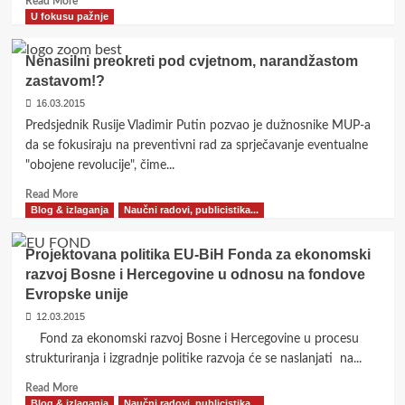
Read More
more
U fokusu pažnje
about
Nobelovac
Nenasilni preokreti pod cvjetnom, narandžastom
na
zastavom!?
Krugu
99:
16.03.2015
biografija
Predsjednik Rusije Vladimir Putin pozvao je dužnosnike MUP-a
profesora
da se fokusiraju na preventivni rad za sprječavanje eventualne
Muhammada
"obojene revolucije", čime...
Yunusa
Read
Read More
more
Blog & izlaganja
Naučni radovi, publicistika...
about
Nenasilni
Projektovana politika EU-BiH Fonda za ekonomski
preokreti
razvoj Bosne i Hercegovine u odnosu na fondove
pod
Evropske unije
cvjetnom,
narandžastom
12.03.2015
zastavom!?
Fond za ekonomski razvoj Bosne i Hercegovine u procesu
strukturiranja i izgradnje politike razvoja će se naslanjati na...
Read
Read More
more
Blog & izlaganja
Naučni radovi, publicistika...