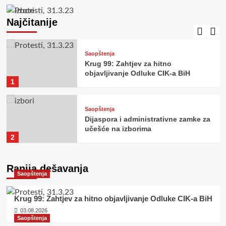
Krug 99: Odgovor na kontinuirane
hegemonijske nasrtaje i odbrana
Najčitanije
državnog dostojanstva
5
Saopštenja
Krug 99: Zahtjev za hitno
objavljivanje Odluke CIK-a BiH
1
Saopštenja
Dijaspora i administrativne zamke za
učešće na izborima
2
Saopštenja
Ranija dešavanja
Politički preokret i ustavni
Saopštenja
inžinjering Centralne izborne
komisije BiH
3
Krug 99: Zahtjev za hitno objavljivanje Odluke CIK-a BiH
03.08.2026
Saopštenja
Saopštenja
Krug 99: Zamjena teza laktaškog